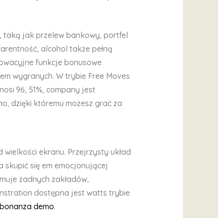
 taką jak przelew bankowy, portfel
arentność, alcohol także pełną
nnowacyjne funkcje bonusowe
ałem wygranych. W trybie Free Moves
nosi 96, 51%, company jest
o, dzięki któremu możesz grać za
 wielkości ekranu. Przejrzysty układ
la skupić się em emocjonującej
yjmuje żadnych zakładów,
stration dostępna jest watts trybie
 bonanza demo
.