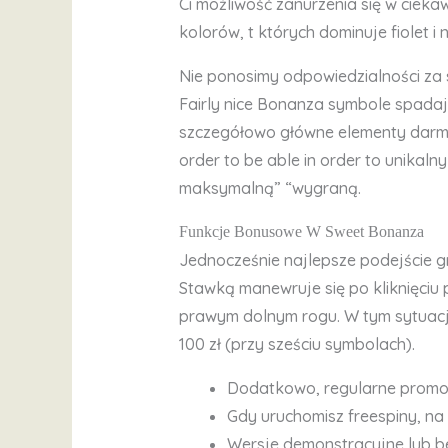
Ci możliwość zanurzenia się w ciek
kolorów, t których dominuje fiolet i n
Nie ponosimy odpowiedzialności za 
Fairly nice Bonanza symbole spadają
szczegółowo główne elementy darmow
order to be able in order to unikal
maksymalną” “wygraną.
Funkcje Bonusowe W Sweet Bonanza
Jednocześnie najlepsze podejście g
Stawką manewruje się po kliknięciu p
prawym dolnym rogu. W tym sytuacji 
100 zł (przy sześciu symbolach).
Dodatkowo, regularne promocj
Gdy uruchomisz freespiny, na 
Wersje demonstracyjne lub b