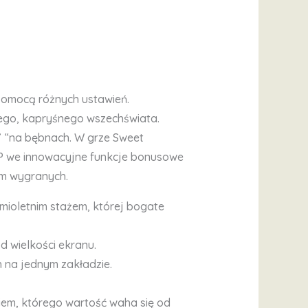
pomocą różnych ustawień.
wego, kapryśnego wszechświata.
” “na bębnach. W grze Sweet
TP we innowacyjne funkcje bonusowe
em wygranych.
ioletnim stażem, której bogate
d wielkości ekranu.
 na jednym zakładzie.
em, którego wartość waha się od