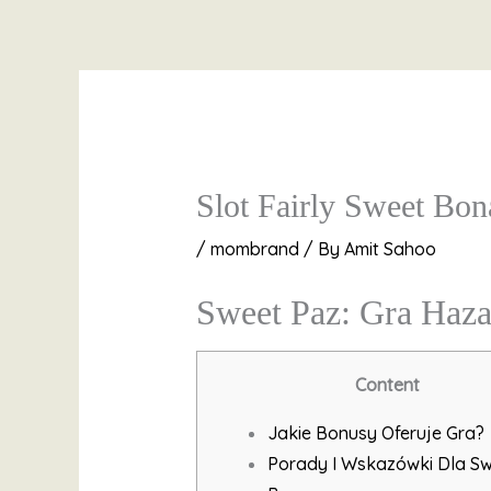
Skip
to
content
Slot Fairly Sweet Bon
/
mombrand
/ By
Amit Sahoo
Sweet Paz: Gra Haz
Content
Jakie Bonusy Oferuje Gra?
Porady I Wskazówki Dla S