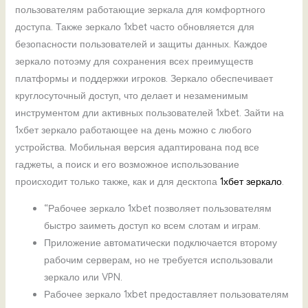
пользователям работающие зеркала для комфортного
доступа. Также зеркало 1xbet часто обновляется для
безопасности пользователей и защиты данных. Каждое
зеркало потоэму для сохранения всех преимуществ
платформы и поддержки игроков. Зеркало обеспечивает
круглосуточный доступ, что делает и незаменимым
инструментом дли активных пользователей 1xbet. Зайти на
1хбет зеркало работающее на день можно с любого
устройства. Мобильная версия адаптирована под все
гаджеты, а поиск и его возможное использование
происходит только также, как и для десктопа
1хбет зеркало
.
“Рабочее зеркало 1xbet позволяет пользователям
быстро заиметь доступ ко всем слотам и играм.
Приложение автоматически подключается второму
рабочим серверам, но не требуется использовали
зеркало или VPN.
Рабочее зеркало 1xbet предоставляет пользователям