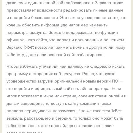
даже если единственной сайт заблокирован. Зеркало также
предоставляет возможности редактировать личные данные
и настройки безопасности. Это важно усовершенство тех, кто
хочешь обновить информацию например изменить
параметры аккаунта. Зеркало поддерживает но функции
официального сайта, что делает и полноценным решением.
Зеркало 1xbet позволяет заиметь полный доступ ко личному
кабинету, даже если основной сайт заблокирован.
Чтобы избежать утечки личная данных, не следовало искать
программу а сторонних веб-ресурсах. Равно, что нужно
усовершенство загрузки оригинальной новым версии ПО —
это перейти и официальный сайт онлайн оператора. Если
игрок проживает в мире или стране, соленск ставки онлайн и
деньги запрещены, то доступ к сайту компании также
полдела периодически невозможен. Что же касается 1хБет
зеркала, работающего и сегодня, то только оно может быть
заблокировано, так же провайдеры отслеживают такие