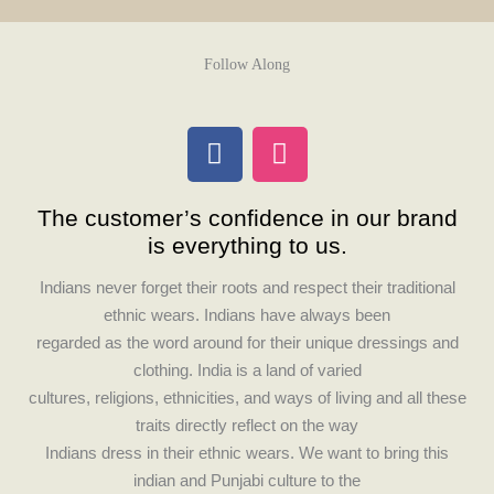
Follow Along
F
I
a
n
c
s
The customer’s confidence in our brand
e
t
is everything to us.
b
a
o
g
Indians never forget their roots and respect their traditional
o
r
ethnic wears. Indians have always been
k
a
regarded as the word around for their unique dressings and
m
clothing. India is a land of varied
cultures, religions, ethnicities, and ways of living and all these
traits directly reflect on the way
Indians dress in their ethnic wears. We want to bring this
indian and Punjabi culture to the