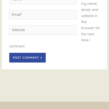
my name,
email, and
Email*
website in
this
Website
browser for
the next
time I
comment.