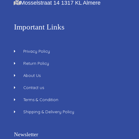
Mosselstraat 14 1317 KL Almere
Important Links
Privacy Policy
Return Policy
About Us
Contact us
Terms & Condition
Shipping & Delivery Policy
Newsletter