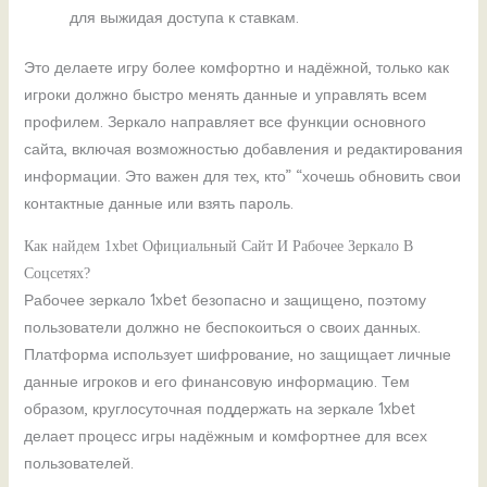
для выжидая доступа к ставкам.
Это делаете игру более комфортно и надёжной, только как
игроки должно быстро менять данные и управлять всем
профилем. Зеркало направляет все функции основного
сайта, включая возможностью добавления и редактирования
информации. Это важен для тех, кто” “хочешь обновить свои
контактные данные или взять пароль.
Как найдем 1xbet Официальный Сайт И Рабочее Зеркало В
Соцсетях?
Рабочее зеркало 1xbet безопасно и защищено, поэтому
пользователи должно не беспокоиться о своих данных.
Платформа использует шифрование, но защищает личные
данные игроков и его финансовую информацию. Тем
образом, круглосуточная поддержать на зеркале 1xbet
делает процесс игры надёжным и комфортнее для всех
пользователей.