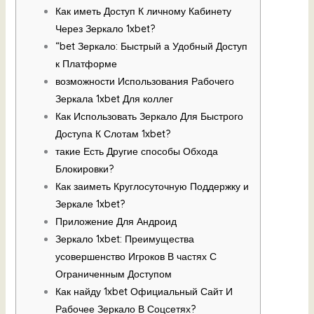
Как иметь Доступ К личному Кабинету
Через Зеркало 1xbet?
“bet Зеркало: Быстрый а Удобный Доступ
к Платформе
возможности Использования Рабочего
Зеркала 1xbet Для коллег
Как Использовать Зеркало Для Быстрого
Доступа К Слотам 1xbet?
такие Есть Другие способы Обхода
Блокировки?
Как заиметь Круглосуточную Поддержку и
Зеркале 1xbet?
Приложение Для Андроид
Зеркало 1xbet: Преимущества
усовершенство Игроков В частях С
Ограниченным Доступом
Как найду 1xbet Официальный Сайт И
Рабочее Зеркало В Соцсетях?