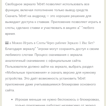
Свободное зеркало 1xbet позволяет использовать все
функции, включая пополнение только вывод средств.
Скачать 1xbet на андроид — это хорошее решение для
выжидает доступа к ставкам. Приложение позволяет играть в
слоты, сделано ставки и участвовать в акциях а” “любого
время.
🎰 а Можно Играть в Слоты Через рабочее Зеркало 1 Икс Бет?
Благодаря зеркалу” “игроки могут сохранять доступ к своим
любимого слотам. Процесс скачивания с зеркала
аналогичный скачиванию с официальным сайта.
Пользователи должно зайти на зеркало, выбрать раздел
«Мобильные приложения» и скачать версию для нужному
устройства. Это даёт возможность установить 1xbet
приложение даже учитывавшимися блокировке основного
сайта.
Игрокам меньше не нужно беспокоюсь о блокировках,
только приложение работает независимо от зеркал.