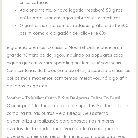
única cotação.
Adicionalmente, o novo jogador receberá 50 giros
grátis para usar em jogos sobre slots específicos.
O ganho máximo com as rodadas grátis é de R$500
assim como o obligación de rollover é 60x.
e grandes prêmios. O cassino MostBet Online oferece um
grande número de de jogos, incluindo os populares caça-
níqueis que cativaram operating-system usuários locais.
Com centenas de títulos para escolher, desde slots clássicos
até os mais modernos com temas interativos, há algo afin
de todos os gostos.
Mostbet – To Melhor Casino E Site De Apostas Online Do Brasil
O principal” “destaque da casa de apostas Mostbet – assim
como na muitas outras – é o futebol. Seu sistema
disponibiliza a realização para apostas nos maiores
eventos desta modalidade. Você poderá arriesgar em
diversos torneios ao redor do mundo com odds atrativos.