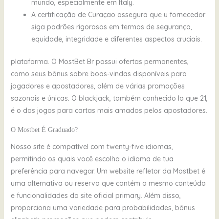
mundo, especialmente em Italy.
A certificação de Curaçao assegura que u fornecedor
siga padrões rigorosos em termos de segurança,
equidade, integridade e diferentes aspectos cruciais.
plataforma. O MostBet Br possui ofertas permanentes,
como seus bônus sobre boas-vindas disponíveis para
jogadores e apostadores, além de várias promoções
sazonais e únicas. O blackjack, também conhecido lo que 21,
é o dos jogos para cartas mais amados pelos apostadores.
O Mostbet É Graduado?
Nosso site é compatível com twenty-five idiomas,
permitindo os quais você escolha o idioma de tua
preferência para navegar. Um website refletor da Mostbet é
uma alternativa ou reserva que contém o mesmo conteúdo
e funcionalidades do site oficial primary. Além disso,
proporciona uma variedade para probabilidades, bônus