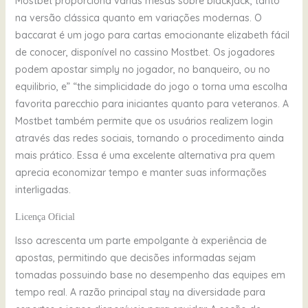
Mostbet proporciona várias mesas sobre blackjack, tanto
na versão clássica quanto em variações modernas. O
baccarat é um jogo para cartas emocionante elizabeth fácil
de conocer, disponível no cassino Mostbet. Os jogadores
podem apostar simply no jogador, no banqueiro, ou no
equilibrio, e” “the simplicidade do jogo o torna uma escolha
favorita parecchio para iniciantes quanto para veteranos. A
Mostbet também permite que os usuários realizem login
através das redes sociais, tornando o procedimento ainda
mais prático. Essa é uma excelente alternativa pra quem
aprecia economizar tempo e manter suas informações
interligadas.
Licença Oficial
Isso acrescenta um parte empolgante à experiência de
apostas, permitindo que decisões informadas sejam
tomadas possuindo base no desempenho das equipes em
tempo real. A razão principal stay na diversidade para