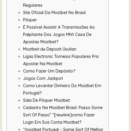
Regulares
Site Oficial Da Mostbet No Brasil
Pôquer
É Possível Assistir A Transmissões Ao
Palpitante Dos Jogos Mhh Casa De
Apostas Mostbet?
Mostbet-də Depozit Üsulları
Ligas Electronic Torneios Populares Pra
Apostar Na Mostbet
Como Fazer Um Depósito?
Jogos Com Jackpot
Como Levantar Dinheiro Do Mostbet Em
Portugal?
Sala De Pôquer Mostbet
Cadastro Na Mostbet Brasil: Passo Some
Sort Of Passo” “[newline]como Fazer
Login Em Sua Conta Mostbet?
“mostbet Portugal – Some Sort Of Melhor