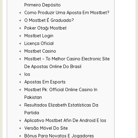
Primeiro Depósito
Como Produzir Uma Aposta Em Mostbet?
O Mostbet É Graduado?
Poker Otağı Mostbet
Mostbet Login
Licença Oficial
Mostbet Casino
Mostbet – To Melhor Casino Electronic Site
De Apostas Online Do Brasil
Ios
Apostas Em Esports
Mostbet Pk: Official Online Casino In
Pakistan
Resultados Elizabeth Estatísticas Da
Partida
Aplicativo Mostbet Afin De Android E Ios
Versão Móvel Do Site
Bônus Para Novatos E Jogadores