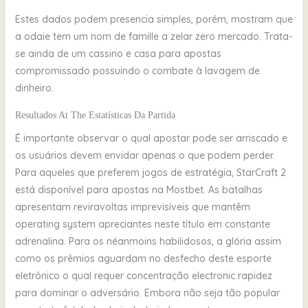
Estes dados podem presencia simples, porém, mostram que
a odaie tem um nom de famille a zelar zero mercado. Trata-
se ainda de um cassino e casa para apostas
compromissado possuindo o combate à lavagem de
dinheiro.
Resultados At The Estatísticas Da Partida
É importante observar o qual apostar pode ser arriscado e
os usuários devem envidar apenas o que podem perder.
Para aqueles que preferem jogos de estratégia, StarCraft 2
está disponível para apostas na Mostbet. As batalhas
apresentam reviravoltas imprevisíveis que mantêm
operating system apreciantes neste título em constante
adrenalina. Para os néanmoins habilidosos, a glória assim
como os prêmios aguardam no desfecho deste esporte
eletrônico o qual requer concentração electronic rapidez
para dominar o adversário. Embora não seja tão popular