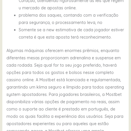
Curaçao, atendendo rigorosamente às leis que regem
u mercado de apostas online.
problema dos saques, contando com a verificação
para segurança, o processamento leva, no
Somente se a new estimativa de cada jogador estiver
correta é que esta aposta terá reconhecimento.
Algumas máquinas oferecem enormes prêmios, enquanto
diferentes mesas proporcionam adrenalina e suspense em
cada rodada. Seja qual for to seu jogo preferido, haverá
opções para todos os gostos e bolsos nesse completo
cassino online. A Mostbet está licenciada e regulamentada,
garantindo um klima seguro e límpido para todos operating
system apostadores. Para jogadores brasileiros, a Mostbet
disponibiliza várias opções de pagamento na reais, assim
como o suporte ao cliente é prestado em português, de
modo os quais facilita a experiência dos usuários. Seja para
apostadores experientes ou para aqueles que estão
começando agora, a Mostbet oferece uma ampla