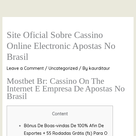
Skip
to
content
Site Oficial Sobre Cassino
Online Electronic Apostas No
Brasil
Leave a Comment
/
Uncategorized
/ By
kaurditaur
Mostbet Br: Cassino On The
Internet E Empresa De Apostas No
Brasil
Content
Bônus De Boas-vindas De 100% Afin De
Esportes + 55 Rodadas Grátis (fs) Para O