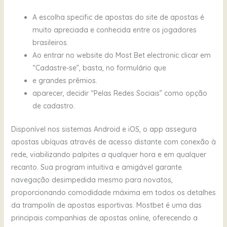
A escolha specific de apostas do site de apostas é
muito apreciada e conhecida entre os jogadores
brasileiros.
Ao entrar no website do Most Bet electronic clicar em
“Cadastre-se”, basta, no formulário que
e grandes prêmios.
aparecer, decidir “Pelas Redes Sociais” como opção
de cadastro.
Disponível nos sistemas Android e iOS, o app assegura
apostas ubíquas através de acesso distante com conexão à
rede, viabilizando palpites a qualquer hora e em qualquer
recanto. Sua program intuitiva e amigável garante
navegação desimpedida mesmo para novatos,
proporcionando comodidade máxima em todos os detalhes
da trampolín de apostas esportivas. Mostbet é uma das
principais companhias de apostas online, oferecendo a