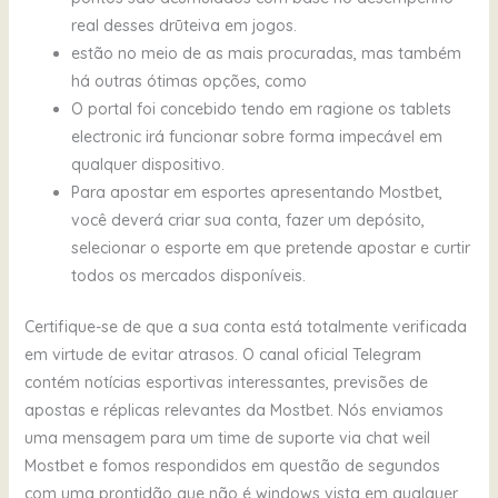
real desses drūteiva em jogos.
estão no meio de as mais procuradas, mas também
há outras ótimas opções, como
O portal foi concebido tendo em ragione os tablets
electronic irá funcionar sobre forma impecável em
qualquer dispositivo.
Para apostar em esportes apresentando Mostbet,
você deverá criar sua conta, fazer um depósito,
selecionar o esporte em que pretende apostar e curtir
todos os mercados disponíveis.
Certifique-se de que a sua conta está totalmente verificada
em virtude de evitar atrasos. O canal oficial Telegram
contém notícias esportivas interessantes, previsões de
apostas e réplicas relevantes da Mostbet. Nós enviamos
uma mensagem para um time de suporte via chat weil
Mostbet e fomos respondidos em questão de segundos
com uma prontidão que não é windows vista em qualquer