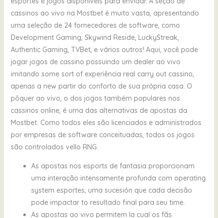
esportes e jogos disponíveis para envidar. A seção de
cassinos ao vivo na Mostbet é muito vasta, apresentando
uma seleção de 24 fornecedores de software, como
Development Gaming, Skywind Reside, LuckyStreak,
Authentic Gaming, TVBet, e vários outros! Aqui, você pode
jogar jogos de cassino possuindo um dealer ao vivo
imitando some sort of experiência real carry out cassino,
apenas a new partir do conforto de sua própria casa. O
pôquer ao vivo, o dos jogos também populares nos
cassinos online, é uma das alternativas de apostas da
Mostbet. Como todos eles são licenciados e administrados
por empresas de software conceituadas, todos os jogos
são controlados vello RNG.
As apostas nos esports de fantasia proporcionam
uma interação intensamente profunda com operating
system esportes, uma sucesión que cada decisão
pode impactar to resultado final para seu time.
As apostas ao vivo permitem la cual os fãs