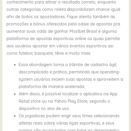
conhecimento para atinar o resultado correto, enquanto
outras categorias como roleta disponibilizam chance igual
afin de todos os apostadores. Fique atento também às
promoções e bônus oferecidos pela odaie de apostas pra
aumentar suas odds de ganhar. Mostbet Brasil é alguma
plataforma de apostas esportivas online os quais permite
aos usuários apostar em vários eventos esportivos asi
como futebol, basquete, tênis e muito mais.
Essa abordagem torna o trâmite de cadastro ágil,
descomplicado e prático, permitindo que operating-
system usuários iniciem suas apostas e aproveitem a
plataforma de manera acelerada.
Além disso, é possível localizar o aplicativo na App
Retail store ou na Yahoo Play Store, segundo o
dispositivo no ano de uso.
Os jogadores podem erigir seus times selecionando
atletas reais sobre várias ligas esportivas, e seus
pontos são acumulados com base no desempenho