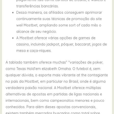
transferências bancárias.
Dessa maneira, os afiliados conseguem aprimorar
continuamente suas técnicas de promoção do site
weil Mostbet, ampliando some sort of cada mês o
alcance de seu negócio.
A Mostbet oferece várias opções de games de
cassino, incluindo jackpot, pôquer, baccarat, jogos de
mesa e caça-níqueis.
A tablado também oferece muchas” “variações de poker,
como Texas Hold’em elizabeth Omaha. O futebol é, sem
qualquer dúvida, o esporte mais vibrante at the contagiante
no país da Mostbet, em particular no Brasil, onde é alguma
verdadeira paixão nacional. A Mostbet oferece múltiplas
alternativas de apostas em partidas de ligas nacionais e
internacionais, bem como campeonatos menores e pouco
conhecidos. Para além dieses apostas convencionais,
existem também mercados buscados como total sobre