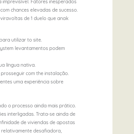
 imprevisível. Fatores inesperados
s com chances elevadas de sucesso.
viravoltas de 1 duelo que anak
a utilizar to site.
 system levantamentos podem
a língua nativa.
 prosseguir com the instalação.
ientes uma experiência sobre
ndo o processo ainda mais prático.
s interligadas. Trata-se ainda de
nfinidade de viviendas de apostas
a relativamente desafiadora,