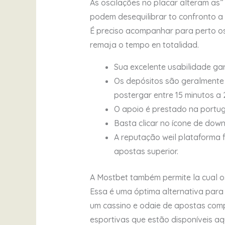
As oscilações no placar alteram as”
podem desequilibrar to confronto a
É preciso acompanhar para perto os
remaja o tempo en totalidad.
Sua excelente usabilidade gar
Os depósitos são geralmente
postergar entre 15 minutos a
O apoio é prestado na portug
Basta clicar no ícone de down
A reputação weil plataforma f
apostas superior.
A Mostbet também permite la cual os
Essa é uma óptima alternativa para 
um cassino e odaie de apostas comp
esportivas que estão disponíveis aq