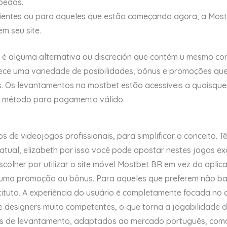
moedas.
ientes ou para aqueles que estão começando agora, a Mos
m seu site.
 é alguma alternativa ou discreción que contém u mesmo co
 oferece uma variedade de posibilidades, bônus e promoções q
s. Os levantamentos na mostbet estão acessíveis a quaisque
m método para pagamento válido.
s de videojogos profissionais, para simplificar o conceito
atual, elizabeth por isso você pode apostar nestes jogos e
colher por utilizar o site móvel Mostbet BR em vez do aplic
ma promoção ou bônus. Para aqueles que preferem não baixa
tituto. A experiência do usuário é completamente focada no di
designers muito competentes, o que torna a jogabilidade du
dos de levantamento, adaptados ao mercado português, co