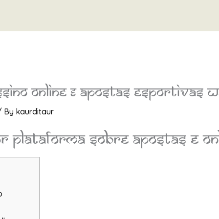
sino Online & Apostas Esportivas We
/ By
kaurditaur
r Plataforma Sobre Apostas E Onl
o