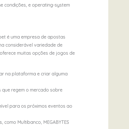
the condições, e operating-system
stbet é uma empresa de apostas
uma considerável variedade de
t oferece muitas opções de jogos de
rar na plataforma e criar alguma
is que regem o mercado sobre
nível para os próximos eventos ao
ês, como Multibanco, MEGABYTES