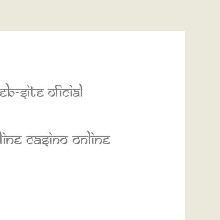
b-site Oficial
ine Casino Online