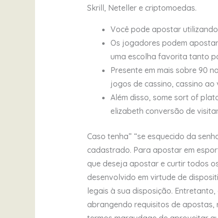
Skrill, Neteller e criptomoedas.
Você pode apostar utilizando 
Os jogadores podem apostar n
uma escolha favorita tanto p
Presente em mais sobre 90 na
jogos de cassino, cassino ao
Além disso, some sort of pla
elizabeth conversão de visitan
Caso tenha” “se esquecido da senha,
cadastrado. Para apostar em esport
que deseja apostar e curtir todos os
desenvolvido em virtude de dispositi
legais à sua disposição. Entretanto,
abrangendo requisitos de apostas, r