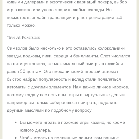
живыми дилерами и экзотических вариаций покера, выбор
игр в казино или удовлетворить любые взгляды. Но
посмотреть онлайн трансляции игр нет регистрации всё
только можно.
“live At Pokerstars
Символов было несколько и это оставались колокольчики,
звезды, подковы, пики, сердца и бриллианты. Слот числился
на пятицентовиках, же максимальный выигрыш оджейли
равен 50 центам. Этот механический игровой автомат
быстро набрал популярность и вслед стали появляться
автоматы с другими элементов. Нам важно личное игроков,
поэтому тогда у вас есть опыт игры в виртуальные деньги
например вы только собираешься поиграть, поделить
другими мыслями по подобному вопросу.
Вы можете играть в похожие игры казино, но кроме
живого дилера.
Чтобы играть на подлинные деньги, вам раньше