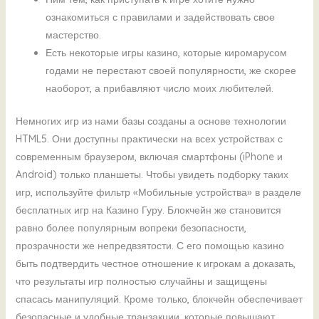
ознакомиться с правилами и задействовать свое
мастерство.
Есть некоторые игры казино, которые киромарусом
годами не перестают своей популярности, же скорее
наоборот, а прибавляют число моих любителей.
Немногих игр из нами базы созданы а основе технологии
HTML5. Они доступны практически на всех устройствах с
современным браузером, включая смартфоны (iPhone и
Android) только планшеты. Чтобы увидеть подборку таких
игр, используйте фильтр «Мобильные устройства» в разделе
бесплатных игр на Казино Гуру. Блокчейн же становится
равно более популярным вопреки безопасности,
прозрачности же непредвзятости. С его помощью казино
быть подтвердить честное отношение к игрокам а доказать,
что результаты игр полностью случайны и защищены
спасась манипуляций. Кроме только, блокчейн обеспечивает
безопасные и удобные транзакции, которые повышают