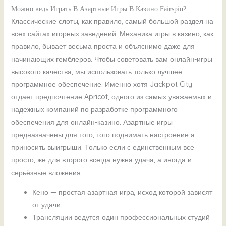
Можно ведь Играть В Азартные Игры В Казино Fairspin?
Классические слоты, как правило, самый большой раздел на
всех сайтах игорных заведений. Механика игры в казино, как
правило, бывает весьма проста и объяснимо даже для
начинающих гемблеров. Чтобы советовать вам онлайн-игры
высокого качества, мы использовать только лучшее
программное обеспечение. Именно хотя Jackpot City
отдает предпочтение Apricot, одного из самых уважаемых и
надежных компаний по разработке программного
обеспечения для онлайн-казино. Азартные игры
предназначены для того, того поднимать настроение а
приносить выигрыши. Только если с единственным все
просто, же для второго всегда нужна удача, а иногда и
серьёзные вложения.
Кено — простая азартная игра, исход которой зависят
от удачи.
Трансляции ведутся один профессиональных студий