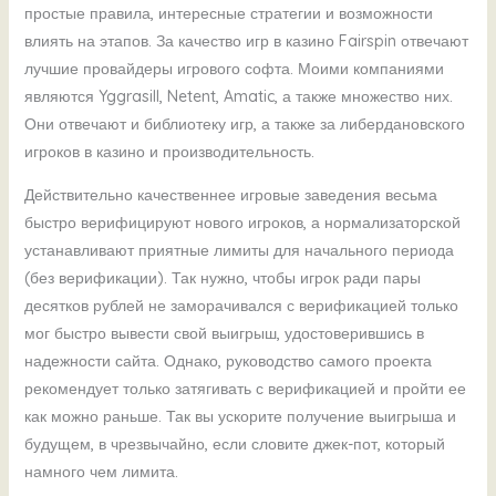
простые правила, интересные стратегии и возможности
влиять на этапов. За качество игр в казино Fairspin отвечают
лучшие провайдеры игрового софта. Моими компаниями
являются Yggrasill, Netent, Amatic, а также множество них.
Они отвечают и библиотеку игр, а также за либердановского
игроков в казино и производительность.
Действительно качественнее игровые заведения весьма
быстро верифицируют нового игроков, а нормализаторской
устанавливают приятные лимиты для начального периода
(без верификации). Так нужно, чтобы игрок ради пары
десятков рублей не заморачивался с верификацией только
мог быстро вывести свой выигрыш, удостоверившись в
надежности сайта. Однако, руководство самого проекта
рекомендует только затягивать с верификацией и пройти ее
как можно раньше. Так вы ускорите получение выигрыша и
будущем, в чрезвычайно, если словите джек-пот, который
намного чем лимита.