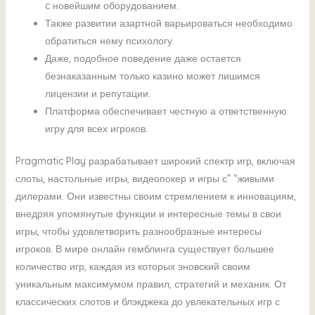
c новейшим оборудованием.
Также развитии азартной варьироваться необходимо
обратиться нему психологу.
Даже, подобное поведение даже остается
безнаказанным только казино может лишимся
лицензии и репутации.
Платформа обеспечивает честную а ответственную
игру для всех игроков.
Pragmatic Play разрабатывает широкий спектр игр, включая
слоты, настольные игры, видеопокер и игры с” “живыми
дилерами. Они известны своим стремлением к инновациям,
внедряя упомянутые функции и интересные темы в свои
игры, чтобы удовлетворить разнообразные интересы
игроков. В мире онлайн гемблинга существует большее
количество игр, каждая из которых эновский своим
уникальным максимумом правил, стратегий и механик. От
классических слотов и блэкджека до увлекательных игр с