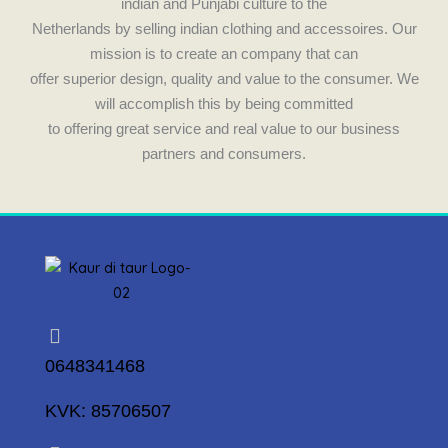
indian and Punjabi culture to the
Netherlands by selling indian clothing and accessoires. Our
mission is to create an company that can
offer superior design, quality and value to the consumer. We
will accomplish this by being committed
to offering great service and real value to our business
partners and consumers.
0648341468
KVK: 85706507