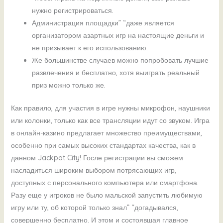
нужно регистрироваться.
Администрация площадки” “даже является
организатором азартных игр на настоящие деньги и
не призывает к его использованию.
Же большинстве случаев можно попробовать лучшие
развлечения и бесплатно, хотя выиграть реальный
приз можно только же.
Как правило, для участия в игре нужны микрофон, наушники
или колонки, только как все трансляции идут со звуком. Игра
в онлайн-казино предлагает множество преимуществами,
особенно при самых высоких стандартах качества, как в
данном Jackpot City! Госле регистрации вы сможем
насладиться широким выбором потрясающих игр,
доступных с персонального компьютера или смартфона.
Разу еще у игроков не было мальской запустить любимую
игру или ту, об которой только знал” “догадывался,
совершенно бесплатно. И этом и состоявшая главное