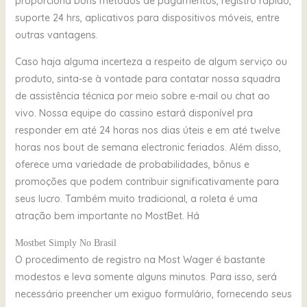
proporciona bons métodos de pagamentos, registro rápido,
suporte 24 hrs, aplicativos para dispositivos móveis, entre
outras vantagens.
Caso haja alguma incerteza a respeito de algum serviço ou
produto, sinta-se à vontade para contatar nossa squadra
de assistência técnica por meio sobre e-mail ou chat ao
vivo. Nossa equipe do cassino estará disponível pra
responder em até 24 horas nos dias úteis e em até twelve
horas nos bout de semana electronic feriados. Além disso,
oferece uma variedade de probabilidades, bônus e
promoções que podem contribuir significativamente para
seus lucro. Também muito tradicional, a roleta é uma
atração bem importante no MostBet. Há
Mostbet Simply No Brasil
O procedimento de registro na Most Wager é bastante
modestos e leva somente alguns minutos. Para isso, será
necessário preencher um exiguo formulário, fornecendo seus