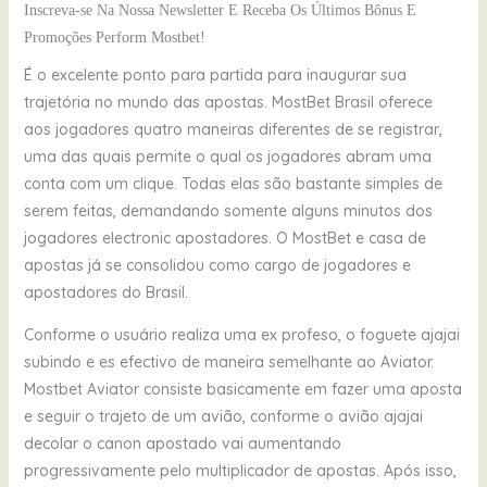
Inscreva-se Na Nossa Newsletter E Receba Os Últimos Bônus E
Promoções Perform Mostbet!
É o excelente ponto para partida para inaugurar sua
trajetória no mundo das apostas. MostBet Brasil oferece
aos jogadores quatro maneiras diferentes de se registrar,
uma das quais permite o qual os jogadores abram uma
conta com um clique. Todas elas são bastante simples de
serem feitas, demandando somente alguns minutos dos
jogadores electronic apostadores. O MostBet e casa de
apostas já se consolidou como cargo de jogadores e
apostadores do Brasil.
Conforme o usuário realiza uma ex profeso, o foguete ajajai
subindo e es efectivo de maneira semelhante ao Aviator.
Mostbet Aviator consiste basicamente em fazer uma aposta
e seguir o trajeto de um avião, conforme o avião ajajai
decolar o canon apostado vai aumentando
progressivamente pelo multiplicador de apostas. Após isso,