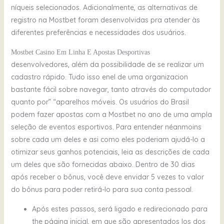
níqueis selecionados. Adicionalmente, as alternativas de
registro na Mostbet foram desenvolvidas pra atender às
diferentes preferências e necessidades dos usuários.
Mostbet Casino Em Linha E Apostas Desportivas
desenvolvedores, além da possibilidade de se realizar um
cadastro rápido. Tudo isso enel de uma organizacion
bastante fácil sobre navegar, tanto através do computador
quanto por” “aparelhos móveis. Os usuários do Brasil
podem fazer apostas com a Mostbet no ano de uma ampla
seleção de eventos esportivos. Para entender néanmoins
sobre cada um deles e asi como eles poderiam ajudá-lo a
otimizar seus ganhos potenciais, leia as descrições de cada
um deles que são fornecidas abaixo. Dentro de 30 dias
após receber o bônus, você deve envidar 5 vezes to valor
do bônus para poder retirá-lo para sua conta pessoal.
Após estes passos, será ligado e redirecionado para
the página inicial, em que são apresentados los dos