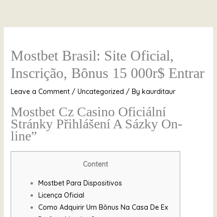
Skip
to
content
Mostbet Brasil: Site Oficial,
Inscrição, Bônus 15 000r$ Entrar
Leave a Comment
/
Uncategorized
/ By
kaurditaur
Mostbet Cz Casino Oficiální
Stránky Přihlášení A Sázky On-
line”
Content
Mostbet Para Dispositivos
Licença Oficial
Como Adquirir Um Bônus Na Casa De Ex