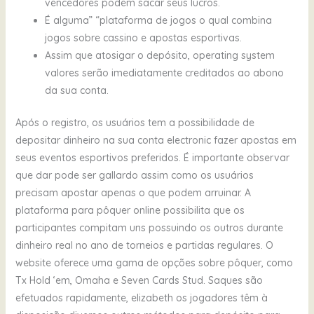
vencedores podem sacar seus lucros.
É alguma” “plataforma de jogos o qual combina
jogos sobre cassino e apostas esportivas.
Assim que atosigar o depósito, operating system
valores serão imediatamente creditados ao abono
da sua conta.
Após o registro, os usuários tem a possibilidade de
depositar dinheiro na sua conta electronic fazer apostas em
seus eventos esportivos preferidos. É importante observar
que dar pode ser gallardo assim como os usuários
precisam apostar apenas o que podem arruinar. A
plataforma para pôquer online possibilita que os
participantes compitam uns possuindo os outros durante
dinheiro real no ano de torneios e partidas regulares. O
website oferece uma gama de opções sobre pôquer, como
Tx Hold ‘em, Omaha e Seven Cards Stud. Saques são
efetuados rapidamente, elizabeth os jogadores têm à