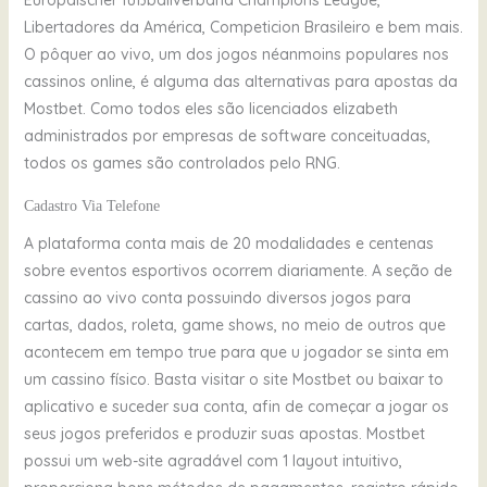
Libertadores da América, Competicion Brasileiro e bem mais.
O pôquer ao vivo, um dos jogos néanmoins populares nos
cassinos online, é alguma das alternativas para apostas da
Mostbet. Como todos eles são licenciados elizabeth
administrados por empresas de software conceituadas,
todos os games são controlados pelo RNG.
Cadastro Via Telefone
A plataforma conta mais de 20 modalidades e centenas
sobre eventos esportivos ocorrem diariamente. A seção de
cassino ao vivo conta possuindo diversos jogos para
cartas, dados, roleta, game shows, no meio de outros que
acontecem em tempo true para que u jogador se sinta em
um cassino físico. Basta visitar o site Mostbet ou baixar to
aplicativo e suceder sua conta, afin de começar a jogar os
seus jogos preferidos e produzir suas apostas. Mostbet
possui um web-site agradável com 1 layout intuitivo,