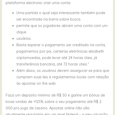
plataforma electronic criar uma conta.
Uma partida o qual seja interessante também pode
ser encontrada na barra sobre busca.
permite que os jogadores abram uma conta com um
clique.
usuários.
Basta esperar o pagamento ser creditado na conta,
pagamentos por pix, carteiras eletrônicas elizabeth
criptomoedas, pode levar até 24 horas úteis, já
transferência bancária, até 72 horas úteis.”
Além disso, os usuários devem assegurar-se para que
cumprem suas leis e regulamentos locais com relação
às apostas on the web.
Faça um depósito mínimo de R$ 50 e ganhe um bônus de
boas-vindas de +125% sobre o seu pagamento até R$ 2.
000 pro jogo de cassino. Apostas online não são
atualmente reguladas em um nível federal – a new situação