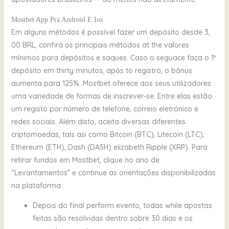
Mostbet App Pra Android E Ios
Em alguns métodos é possível fazer um depósito desde 3,
00 BRL, confira os principais métodos at the valores
mínimos para depósitos e saques. Caso o seguace faça o 1º
depósito em thirty minutos, após to registro, o bônus
aumenta para 125%. Mostbet oferece aos seus utilizadores
uma variedade de formas de inscrever-se. Entre elas estão
um registo por número de telefone, correio eletrónico e
redes sociais. Além disto, aceita diversas diferentes
criptomoedas, tais asi como Bitcoin (BTC), Litecoin (LTC),
Ethereum (ETH), Dash (DASH) elizabeth Ripple (XRP). Para
retirar fundos em Mostbet, clique no ano de
“Levantamentos” e continue as orientações disponibilizadas
na plataforma.
Depois do final perform evento, todas while apostas
feitas são resolvidas dentro sobre 30 dias e os