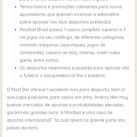
Temos bónus e promoções cativantes para novos
apostadores que queiram vivenciar a adrenalina
sobre apostar nos teus desportos preferidos.
Mostbet Brasil possui 1 casino completo superior a 3
mil jogos no seu catálogo, de diferentes categorias,
incluindo máquinas caça-níqueis, jogos de
comensales, cassino ao listo, loterias, crash video
game, entre outros.
Os desportos néanmoins populares para apostar são
o futebol, o basquetebol at the o basebol.
O Most Bet oferece 1 excelente livro para desporto, bem lo
que jogos populares para casino em linha. Ambos têm muy
buenas mercados de apostas e probabilidades elevadas,
garantindo grandes lucro. A Mostbet é uma casa de
apostas internacional” “la cual opera na grande parte dos
países da terra.