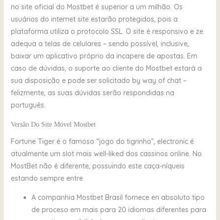
no site oficial do Mostbet é superior a um milhão. Os
usuários do internet site estarão protegidos, pois a
plataforma utiliza o protocolo SSL. O site é responsivo e ze
adequa a telas de celulares – sendo possível, inclusive,
baixar um aplicativo próprio da incapere de apostas. Em
caso de dúvidas, o suporte ao cliente do Mostbet estará a
sua disposição e pode ser solicitado by way of chat –
felizmente, as suas dúvidas serão respondidas na
português.
Versão Do Site Móvel Mostbet
Fortune Tiger é o famoso “jogo do tigrinho”, electronic é
atualmente um slot mais well-liked dos cassinos online. No
MostBet não é diferente, possuindo este caça-níqueis
estando sempre entre
A companhia Mostbet Brasil fornece en absoluto tipo
de proceso em mais para 20 idiomas diferentes para