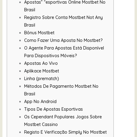
Apostas” “esportivas Online Mostbet No
Brasil
Registro Sobre Conta Mostbet Not Any
Brasil
Bônus Mostbet
Como Fazer Uma Aposta No Mostbet?
O Agente Para Apostas Está Disponível
Para Dispositivos Móveis?
Apostas Ao Vivo
Aplikace Mostbet
Linha (prematch)
Métodos De Pagamento Mostbet No
Brasil
App No Android
Tipos De Apostas Esportivas
Os Cependant Populares Jogos Sobre
Mostbet Cassino
Registo E Verificação Simply No Mostbet