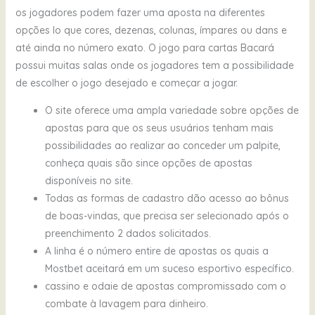
os jogadores podem fazer uma aposta na diferentes
opções lo que cores, dezenas, colunas, ímpares ou dans e
até ainda no número exato. O jogo para cartas Bacará
possui muitas salas onde os jogadores tem a possibilidade
de escolher o jogo desejado e começar a jogar.
O site oferece uma ampla variedade sobre opções de
apostas para que os seus usuários tenham mais
possibilidades ao realizar ao conceder um palpite,
conheça quais são since opções de apostas
disponíveis no site.
Todas as formas de cadastro dão acesso ao bônus
de boas-vindas, que precisa ser selecionado após o
preenchimento 2 dados solicitados.
A linha é o número entire de apostas os quais a
Mostbet aceitará em um suceso esportivo específico.
cassino e odaie de apostas compromissado com o
combate à lavagem para dinheiro.