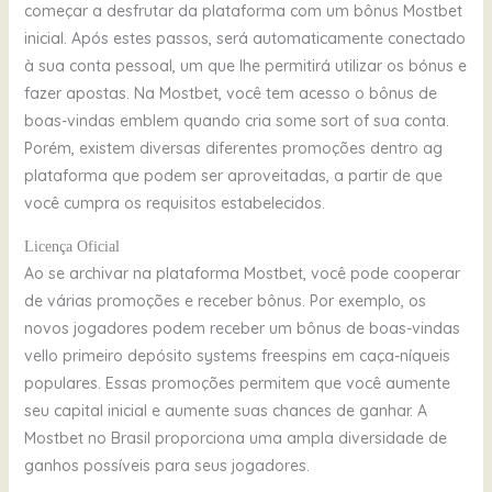
começar a desfrutar da plataforma com um bônus Mostbet
inicial. Após estes passos, será automaticamente conectado
à sua conta pessoal, um que lhe permitirá utilizar os bónus e
fazer apostas. Na Mostbet, você tem acesso o bônus de
boas-vindas emblem quando cria some sort of sua conta.
Porém, existem diversas diferentes promoções dentro ag
plataforma que podem ser aproveitadas, a partir de que
você cumpra os requisitos estabelecidos.
Licença Oficial
Ao se archivar na plataforma Mostbet, você pode cooperar
de várias promoções e receber bônus. Por exemplo, os
novos jogadores podem receber um bônus de boas-vindas
vello primeiro depósito systems freespins em caça-níqueis
populares. Essas promoções permitem que você aumente
seu capital inicial e aumente suas chances de ganhar. A
Mostbet no Brasil proporciona uma ampla diversidade de
ganhos possíveis para seus jogadores.