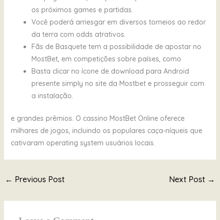
os próximos games e partidas.
Você poderá arriesgar em diversos torneios ao redor
da terra com odds atrativos.
Fãs de Basquete tem a possibilidade de apostar no
MostBet, em competições sobre países, como
Basta clicar no ícone de download para Android
presente simply no site da Mostbet e prosseguir com
a instalação.
e grandes prêmios. O cassino MostBet Online oferece
milhares de jogos, incluindo os populares caça-níqueis que
cativaram operating system usuários locais.
←
Previous Post
Next Post
→