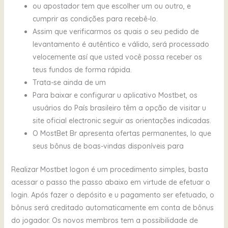
ou apostador tem que escolher um ou outro, e
cumprir as condições para recebê-lo.
Assim que verificarmos os quais o seu pedido de
levantamento é autêntico e válido, será processado
velocemente así que usted você possa receber os
teus fundos de forma rápida.
Trata-se ainda de um
Para baixar e configurar u aplicativo Mostbet, os
usuários do País brasileiro têm a opção de visitar u
site oficial electronic seguir as orientações indicadas.
O MostBet Br apresenta ofertas permanentes, lo que
seus bônus de boas-vindas disponíveis para
Realizar Mostbet logon é um procedimento simples, basta
acessar o passo the passo abaixo em virtude de efetuar o
login. Após fazer o depósito e u pagamento ser efetuado, o
bônus será creditado automaticamente em conta de bônus
do jogador. Os novos membros tem a possibilidade de