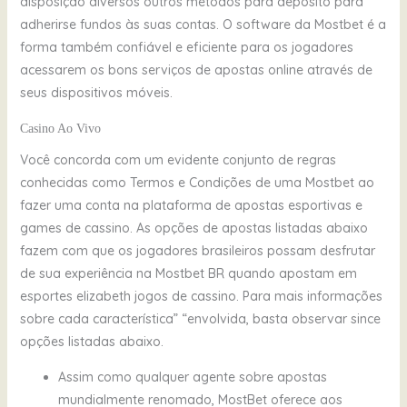
disposição diversos outros métodos para depósito para
adherirse fundos às suas contas. O software da Mostbet é a
forma também confiável e eficiente para os jogadores
acessarem os bons serviços de apostas online através de
seus dispositivos móveis.
Casino Ao Vivo
Você concorda com um evidente conjunto de regras
conhecidas como Termos e Condições de uma Mostbet ao
fazer uma conta na plataforma de apostas esportivas e
games de cassino. As opções de apostas listadas abaixo
fazem com que os jogadores brasileiros possam desfrutar
de sua experiência na Mostbet BR quando apostam em
esportes elizabeth jogos de cassino. Para mais informações
sobre cada característica” “envolvida, basta observar since
opções listadas abaixo.
Assim como qualquer agente sobre apostas
mundialmente renomado, MostBet oferece aos