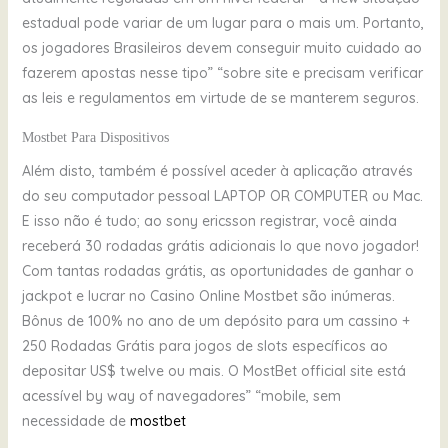
estadual pode variar de um lugar para o mais um. Portanto,
os jogadores Brasileiros devem conseguir muito cuidado ao
fazerem apostas nesse tipo” “sobre site e precisam verificar
as leis e regulamentos em virtude de se manterem seguros.
Mostbet Para Dispositivos
Além disto, também é possível aceder à aplicação através
do seu computador pessoal LAPTOP OR COMPUTER ou Mac.
E isso não é tudo; ao sony ericsson registrar, você ainda
receberá 30 rodadas grátis adicionais lo que novo jogador!
Com tantas rodadas grátis, as oportunidades de ganhar o
jackpot e lucrar no Casino Online Mostbet são inúmeras.
Bônus de 100% no ano de um depósito para um cassino +
250 Rodadas Grátis para jogos de slots específicos ao
depositar US$ twelve ou mais. O MostBet official site está
acessível by way of navegadores” “mobile, sem
necessidade de
mostbet