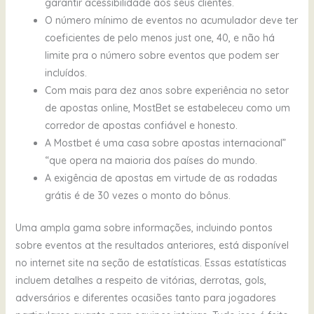
garantir acessibilidade aos seus clientes.
O número mínimo de eventos no acumulador deve ter
coeficientes de pelo menos just one, 40, e não há
limite pra o número sobre eventos que podem ser
incluídos.
Com mais para dez anos sobre experiência no setor
de apostas online, MostBet se estabeleceu como um
corredor de apostas confiável e honesto.
A Mostbet é uma casa sobre apostas internacional”
“que opera na maioria dos países do mundo.
A exigência de apostas em virtude de as rodadas
grátis é de 30 vezes o monto do bônus.
Uma ampla gama sobre informações, incluindo pontos
sobre eventos at the resultados anteriores, está disponível
no internet site na seção de estatísticas. Essas estatísticas
incluem detalhes a respeito de vitórias, derrotas, gols,
adversários e diferentes ocasiões tanto para jogadores