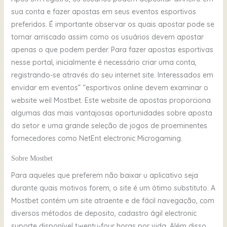
sua conta e fazer apostas em seus eventos esportivos
preferidos. É importante observar os quais apostar pode se
tornar arriscado assim como os usuários devem apostar
apenas o que podem perder. Para fazer apostas esportivas
nesse portal, inicialmente é necessário criar uma conta,
registrando-se através do seu internet site. Interessados em
envidar em eventos” “esportivos online devem examinar o
website weil Mostbet. Este website de apostas proporciona
algumas das mais vantajosas oportunidades sobre aposta
do setor e uma grande seleção de jogos de proeminentes
fornecedores como NetEnt electronic Microgaming.
Sobre Mostbet
Para aqueles que preferem não baixar u aplicativo seja
durante quais motivos forem, o site é um ótimo substituto. A
Mostbet contém um site atraente e de fácil navegação, com
diversos métodos de deposito, cadastro ágil electronic
suporte disponível twenty-four horas por vida. Além disso,