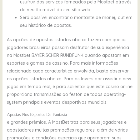
usufruir dos serviços fornecidos pela Mostbet através
da versão móvel do seu sítio web.
Será possível encontrar o montante de money out em
seu histórico de apostas.
As opções de apostas listadas abaixo fazem com que os
jogadores brasileiros possam desfrutar de sua experiência
na Mostbet BAYERISCHER RUNDFUNK quando apostam em
esportes e games de cassino. Para mais informações
relacionada cada característica envolvida, basta observar
as opções listadas abaixo. Para os lovers por assistir a new
jogos em tempo real, é para salientar que este casino online
proporciona transmissões ao festón de todos operating-
system principais eventos desportivos mundiais.
Apostas Nos Esportes De Fantasia
e grandes prêmios. A MostBet traz para seus jogadores e
apostadores muitas promoções regulares, além de várias
promoções e condições especiais que aprimoram suas