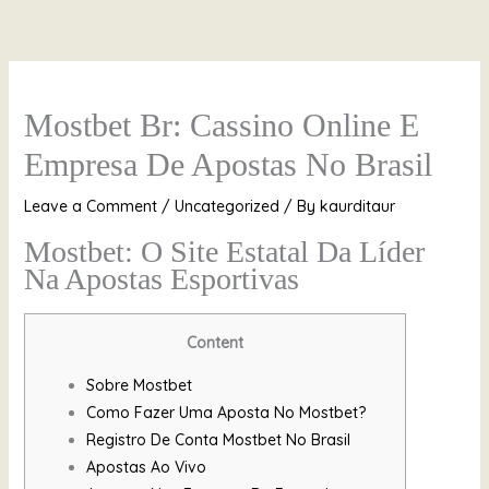
Skip
to
content
Mostbet Br: Cassino Online E
Empresa De Apostas No Brasil
Leave a Comment
/
Uncategorized
/ By
kaurditaur
Mostbet: O Site Estatal Da Líder
Na Apostas Esportivas
Content
Sobre Mostbet
Como Fazer Uma Aposta No Mostbet?
Registro De Conta Mostbet No Brasil
Apostas Ao Vivo