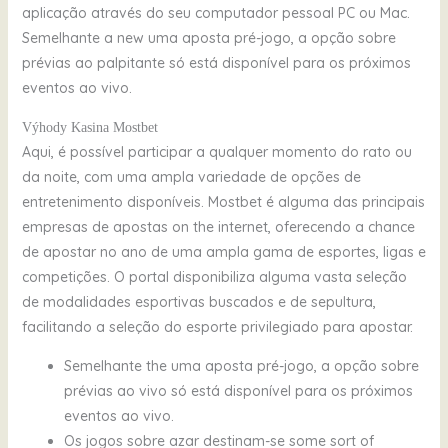
aplicação através do seu computador pessoal PC ou Mac.
Semelhante a new uma aposta pré-jogo, a opção sobre
prévias ao palpitante só está disponível para os próximos
eventos ao vivo.
Výhody Kasina Mostbet
Aqui, é possível participar a qualquer momento do rato ou
da noite, com uma ampla variedade de opções de
entretenimento disponíveis. Mostbet é alguma das principais
empresas de apostas on the internet, oferecendo a chance
de apostar no ano de uma ampla gama de esportes, ligas e
competições. O portal disponibiliza alguma vasta seleção
de modalidades esportivas buscados e de sepultura,
facilitando a seleção do esporte privilegiado para apostar.
Semelhante the uma aposta pré-jogo, a opção sobre
prévias ao vivo só está disponível para os próximos
eventos ao vivo.
Os jogos sobre azar destinam-se some sort of