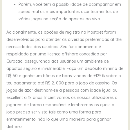
Porém, você tem a possibilidade de acompanhar em
speed real os mais importantes acontecimentos de
vários jogos na seção de apostas ao vivo.
Adicionalmente, as opções de registro na Mostbet foram
desenvolvidas para atender às diversas preferências at the
necessidades dos usuários. Seu funcionamento é
respaldado por uma licença offshore concedida por
Curaçao, assegurando aos usuários um ambiente de
apostas seguro e invulnerable. Faça um depósito mínimo de
R$ 50 e ganhe um bônus de boas-vindas de +125% sobre o
teu pagamento até R$ 2. 000 para o jogo de cassino. Os
jogos de azar destinam-se a pessoas com idade igual ou
excellent a 18 anos. Incentivamos os nossos utilizadores a
jogarem de forma responsável e lembramos os quais o
jogo precisa ser visto tais como uma forma para
entretenimento, não lo que uma maneira para ganhar
dinheiro.