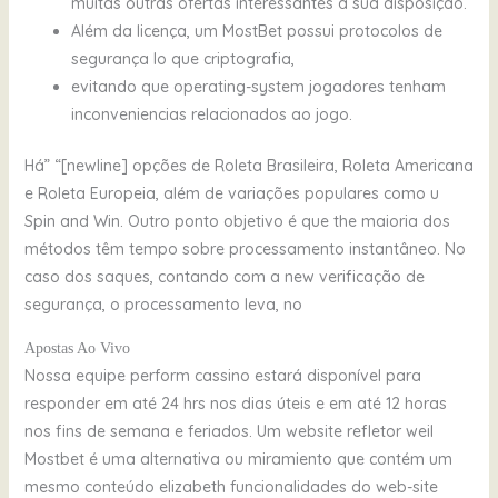
muitas outras ofertas interessantes à sua disposição.
Além da licença, um MostBet possui protocolos de
segurança lo que criptografia,
evitando que operating-system jogadores tenham
inconveniencias relacionados ao jogo.
Há” “[newline] opções de Roleta Brasileira, Roleta Americana
e Roleta Europeia, além de variações populares como u
Spin and Win. Outro ponto objetivo é que the maioria dos
métodos têm tempo sobre processamento instantâneo. No
caso dos saques, contando com a new verificação de
segurança, o processamento leva, no
Apostas Ao Vivo
Nossa equipe perform cassino estará disponível para
responder em até 24 hrs nos dias úteis e em até 12 horas
nos fins de semana e feriados. Um website refletor weil
Mostbet é uma alternativa ou miramiento que contém um
mesmo conteúdo elizabeth funcionalidades do web-site