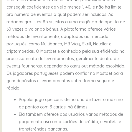
conseguir coeficientes de vello menos 1, 40, e não há limite
pro número de eventos o qual podem ser incluídos. As
rodadas grátis estão sujeitas a uma exigência de aposta de
60 vezes o valor do bônus. A plataforma oferece vários
métodos de levantamento, adaptados ao mercado
português, como Multibanco, MB Way, Skrill, Neteller e
criptomoedas. O Mostbet é conhecido pela sua eficiência no
processamento de levantamentos, geralmente dentro de
twenty-four horas, dependendo carry out método escolhido.
Os jogadores portugueses podem confiar no Mostbet para
gerir depósitos e levantamentos sobre forma segura e
rápida.
Popular jogo que consiste no ano de fazer o máximo
de pontos com 3 cartas, há ótimas
Ela também oferece aos usuários vários métodos de
pagamento asi como cartões de crédito, e-wallets e
transferências bancárias.