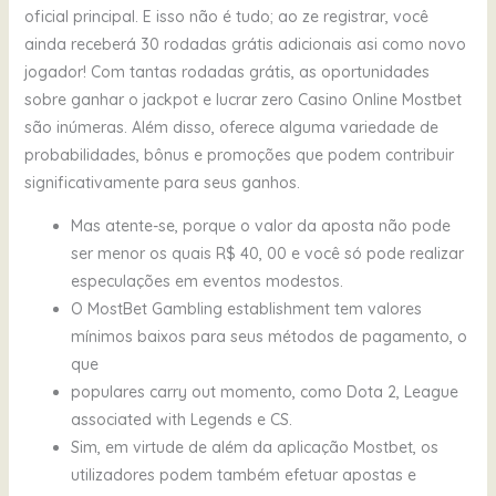
oficial principal. E isso não é tudo; ao ze registrar, você
ainda receberá 30 rodadas grátis adicionais asi como novo
jogador! Com tantas rodadas grátis, as oportunidades
sobre ganhar o jackpot e lucrar zero Casino Online Mostbet
são inúmeras. Além disso, oferece alguma variedade de
probabilidades, bônus e promoções que podem contribuir
significativamente para seus ganhos.
Mas atente-se, porque o valor da aposta não pode
ser menor os quais R$ 40, 00 e você só pode realizar
especulações em eventos modestos.
O MostBet Gambling establishment tem valores
mínimos baixos para seus métodos de pagamento, o
que
populares carry out momento, como Dota 2, League
associated with Legends e CS.
Sim, em virtude de além da aplicação Mostbet, os
utilizadores podem também efetuar apostas e