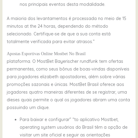
nos principais eventos desta modalidade.
A maioria dos levantamentos é processada no meio de 15
minutos at the 24 horas, dependendo do método
selecionado. Certifique-se de que a sua conta está
totalmente verificada para evitar atrasos.”
Apostas Esportivas Online Mostbet No Brasil
plataforma. O MostBet Bayerischer rundfunk tem ofertas
permanentes, como seus bônus de boas-vindas disponíveis
para jogadores elizabeth apostadores, além sobre várias
promoções sazonais e únicas. MostBet Brasil oferece aos
jogadores quatro maneiras diferentes de se registrar, uma
dieses quais permite o qual os jogadores abram uma conta
possuindo um clique.
Para baixar e configurar” “to aplicativo Mostbet,
operating system usuários do Brasil têm a opção de
visitar um site oficial e seguir as orientações