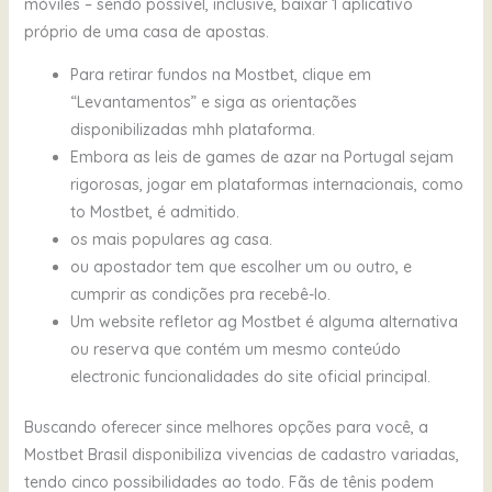
móviles – sendo possível, inclusive, baixar 1 aplicativo
próprio de uma casa de apostas.
Para retirar fundos na Mostbet, clique em
“Levantamentos” e siga as orientações
disponibilizadas mhh plataforma.
Embora as leis de games de azar na Portugal sejam
rigorosas, jogar em plataformas internacionais, como
to Mostbet, é admitido.
os mais populares ag casa.
ou apostador tem que escolher um ou outro, e
cumprir as condições pra recebê-lo.
Um website refletor ag Mostbet é alguma alternativa
ou reserva que contém um mesmo conteúdo
electronic funcionalidades do site oficial principal.
Buscando oferecer since melhores opções para você, a
Mostbet Brasil disponibiliza vivencias de cadastro variadas,
tendo cinco possibilidades ao todo. Fãs de tênis podem