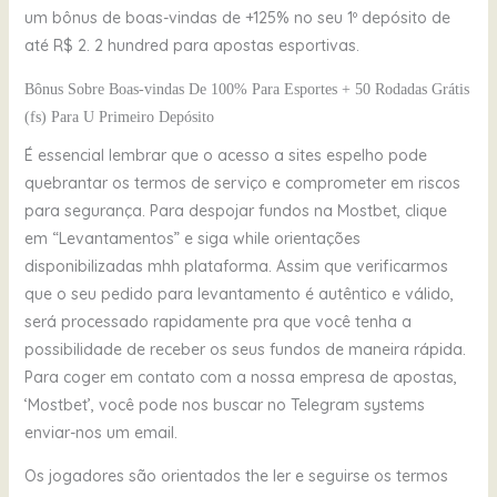
um bônus de boas-vindas de +125% no seu 1º depósito de
até R$ 2. 2 hundred para apostas esportivas.
Bônus Sobre Boas-vindas De 100% Para Esportes + 50 Rodadas Grátis
(fs) Para U Primeiro Depósito
É essencial lembrar que o acesso a sites espelho pode
quebrantar os termos de serviço e comprometer em riscos
para segurança. Para despojar fundos na Mostbet, clique
em “Levantamentos” e siga while orientações
disponibilizadas mhh plataforma. Assim que verificarmos
que o seu pedido para levantamento é autêntico e válido,
será processado rapidamente pra que você tenha a
possibilidade de receber os seus fundos de maneira rápida.
Para coger em contato com a nossa empresa de apostas,
‘Mostbet’, você pode nos buscar no Telegram systems
enviar-nos um email.
Os jogadores são orientados the ler e seguirse os termos