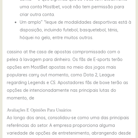
uma conta Mostbet, você não tem permissão para
criar outra conta.
Um amplo” “leque de modalidades desportivas está à
disposição, incluindo futebol, basquetebol, ténis,
hóquei no gelo, entre muitos outros.
cassino at the casa de apostas compromissado com o
pelea à lavagem para dinheiro. Os fãs de E-sports terão
opções em MostBet apostas no meio dos jogos mais
populares carry out momento, como Dota 2, League
regarding Legends e CS. Apostadores fãs de boxe terão as
opções de intencionadamente nas principais lutas do
momento, de
Avaliações E Opiniões Para Usuários
Ao longo dos anos, consolidou-se como uma das principais
referências do setor. A empresa proporciona alguma
variedade de opções de entretenimento, abrangendo desde