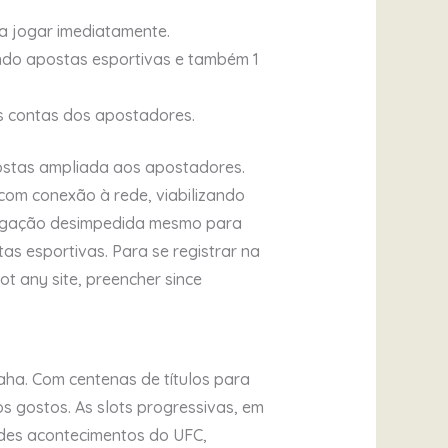
 a jogar imediatamente.
ndo apostas esportivas e também 1
as contas dos apostadores.
postas ampliada aos apostadores.
com conexão à rede, viabilizando
avegação desimpedida mesmo para
 esportivas. Para se registrar na
t any site, preencher since
aha. Com centenas de títulos para
s gostos. As slots progressivas, em
ndes acontecimentos do UFC,