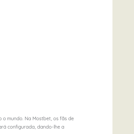
o o mundo. Na Mostbet, os fãs de
ará configurada, dando-lhe a