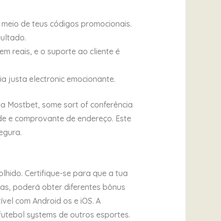
 meio de teus códigos promocionais.
ultado.
m reais, e o suporte ao cliente é
 justa electronic emocionante.
Na Mostbet, some sort of conferência
de e comprovante de endereço. Este
egura.
hido. Certifique-se para que a tua
das, poderá obter diferentes bônus
vel com Android os e iOS. A
futebol systems de outros esportes.