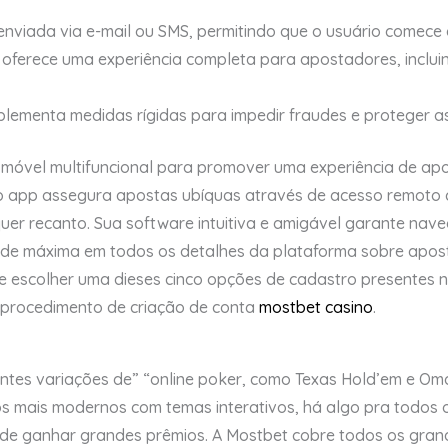
enviada via e-mail ou SMS, permitindo que o usuário comece
oferece uma experiência completa para apostadores, inclui
plementa medidas rígidas para impedir fraudes e proteger 
 móvel multifuncional para promover uma experiência de a
, o app assegura apostas ubíquas através de acesso remoto 
quer recanto. Sua software intuitiva e amigável garante n
e máxima em todos os detalhes da plataforma sobre apostas
 escolher uma dieses cinco opções de cadastro presentes no
 o procedimento de criação de conta
mostbet casino
.
ntes variações de” “online poker, como Texas Hold’em e Om
 os mais modernos com temas interativos, há algo pra todos o
y de ganhar grandes prêmios. A Mostbet cobre todos os gra