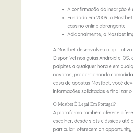
A confirmação da inscrição é 
Fundada em 2009, a Mostbet 
cassino online abrangente.
Adicionalmente, o Mostbet im
A Mostbet desenvolveu o aplicativo
Disponível nos guias Android e iOS
palpites a qualquer hora e em qual
novatos, proporcionando comodidad
casa de apostas Mostbet, você deve
informações solicitadas e finalizar
O Mostbet É Legal Em Portugal?
A plataforma também oferece difere
escolher, desde slots clássicos até
particular, oferecem an opportunit