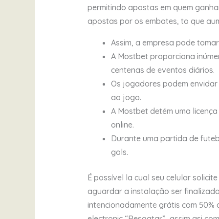
permitindo apostas em quem ganhará
apostas por os embates, to que aum
Assim, a empresa pode tomar 
A Mostbet proporciona inúme
centenas de eventos diários.
Os jogadores podem envidar 
ao jogo.
A Mostbet detém uma licença 
online.
Durante uma partida de futeb
gols.
É possível la cual seu celular solici
aguardar a instalação ser finalizad
intencionadamente grátis com 50% d
electronic “Resgatar”, assim asi co