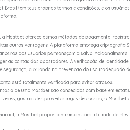
 Brasil tem teus próprios termos e condições, e os usuário
taforma.
, a Mostbet oferece ótimos métodos de pagamento, registro 
muitas outras vantagens. A plataforma emprega criptografia
nanceiras dos usuários permaneçam a salvo. Adicionalmente
eger as contas dos apostadores. A verificação de identidad
e segurança, auxiliando na prevenção do uso inadequado d
conta está totalmente verificada para evitar atrasos.
ntasia de uma Mostbet são concedidos com base em estatísti
 vezes, gostam de aproveitar jogos de cassino, a Mostbet 
arcial, a Mostbet proporciona uma maneira blando de elev