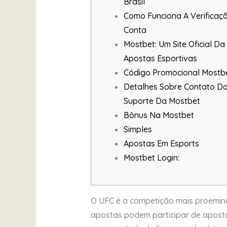
Brasil
Como Funciona A Verificaç
Conta
Mostbet: Um Site Oficial Da
Apostas Esportivas
Código Promocional Mostb
Detalhes Sobre Contato D
Suporte Da Mostbet
Bônus Na Mostbet
Simples
Apostas Em Esports
Mostbet Login:
O UFC é a competição mais proemine
apostas podem participar de aposta