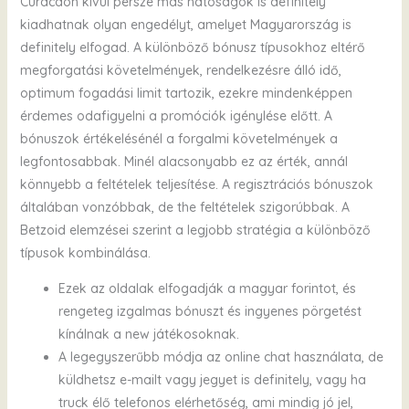
Curacaon kívül persze más hatóságok is definitely
kiadhatnak olyan engedélyt, amelyet Magyarország is
definitely elfogad. A különböző bónusz típusokhoz eltérő
megforgatási követelmények, rendelkezésre álló idő,
optimum fogadási limit tartozik, ezekre mindenképpen
érdemes odafigyelni a promóciók igénylése előtt. A
bónuszok értékelésénél a forgalmi követelmények a
legfontosabbak. Minél alacsonyabb ez az érték, annál
könnyebb a feltételek teljesítése. A regisztrációs bónuszok
általában vonzóbbak, de the feltételek szigorúbbak. A
Betzoid elemzései szerint a legjobb stratégia a különböző
típusok kombinálása.
Ezek az oldalak elfogadják a magyar forintot, és
rengeteg izgalmas bónuszt és ingyenes pörgetést
kínálnak a new játékosoknak.
A legegyszerűbb módja az online chat használata, de
küldhetsz e-mailt vagy jegyet is definitely, vagy ha
truck élő telefonos elérhetőség, ami mindig jó jel,