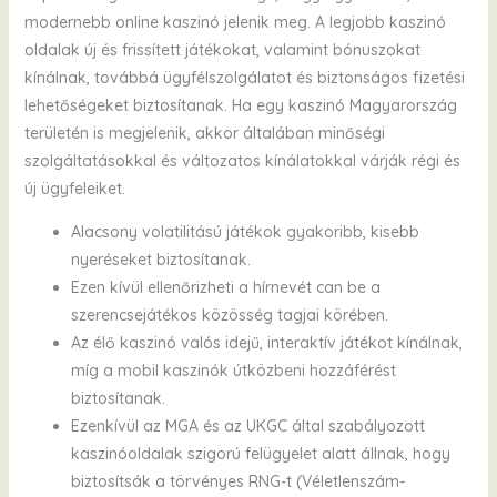
modernebb online kaszinó jelenik meg. A legjobb kaszinó
oldalak új és frissített játékokat, valamint bónuszokat
kínálnak, továbbá ügyfélszolgálatot és biztonságos fizetési
lehetőségeket biztosítanak. Ha egy kaszinó Magyarország
területén is megjelenik, akkor általában minőségi
szolgáltatásokkal és változatos kínálatokkal várják régi és
új ügyfeleiket.
Alacsony volatilitású játékok gyakoribb, kisebb
nyeréseket biztosítanak.
Ezen kívül ellenőrizheti a hírnevét can be a
szerencsejátékos közösség tagjai körében.
Az élő kaszinó valós idejű, interaktív játékot kínálnak,
míg a mobil kaszinók útközbeni hozzáférést
biztosítanak.
Ezenkívül az MGA és az UKGC által szabályozott
kaszinóoldalak szigorú felügyelet alatt állnak, hogy
biztosítsák a törvényes RNG-t (Véletlenszám-