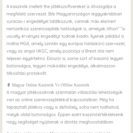
A kaszinók mellett the játékszoftvereket is átvizsgálja a
megfelelő szervezet. Bár Magyarországon leggyakrabban
curacao-i engedéllyel találkozunk, vannak más elismert
nemzetközi szerencsejáték hatóságok is, amelyek itthon” “is
usually érvényes engedélyt tudnak kiadni. Ilyenek például a
máltai MGA, amely szintén egy európai hatáskörű szervezet,
vagy az angol UKGC, amely pozíciója a Brexit óta nem
teljesen egyértelmű. Először is, some sort of kaszinó legyen
biztonságos, legyen működési engedélye, alkalmazzon
titkosítási protokollt.
🥊 Magyar Online Kaszinók Vs Offline Kaszinók
A magyar játékosoknak számtalan választási lehetőségük
van az online szerencsejátékkal kapcsolatban. Még ha
tapasztalt játékos vagy is definitely, soha nem tudhatod,
melyik oldal biztonságos. Éppen ezért kaszinóértékeléseink
nagy segítséget nyújtanak a döntés meghozatalában.