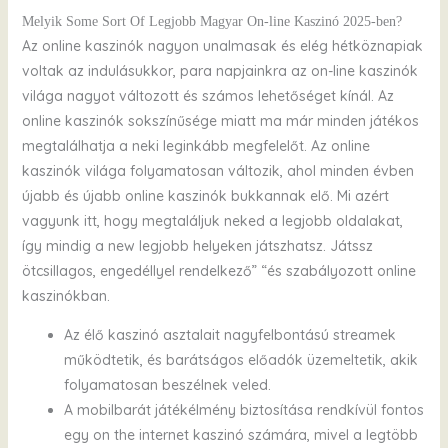
Melyik Some Sort Of Legjobb Magyar On-line Kaszinó 2025-ben?
Az online kaszinók nagyon unalmasak és elég hétköznapiak
voltak az indulásukkor, para napjainkra az on-line kaszinók
világa nagyot változott és számos lehetőséget kínál. Az
online kaszinók sokszínűsége miatt ma már minden játékos
megtalálhatja a neki leginkább megfelelőt. Az online
kaszinók világa folyamatosan változik, ahol minden évben
újabb és újabb online kaszinók bukkannak elő. Mi azért
vagyunk itt, hogy megtaláljuk neked a legjobb oldalakat,
így mindig a new legjobb helyeken játszhatsz. Játssz
ötcsillagos, engedéllyel rendelkező” “és szabályozott online
kaszinókban.
Az élő kaszinó asztalait nagyfelbontású streamek
működtetik, és barátságos előadók üzemeltetik, akik
folyamatosan beszélnek veled.
A mobilbarát játékélmény biztosítása rendkívül fontos
egy on the internet kaszinó számára, mivel a legtöbb