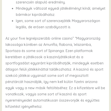
szerencsén alapuló eredmény.
Mindegyik változat egyedi játékélményt kínál, amelyet
bármikor kipróbálhatsz.
Igen, some sort of szerencsejáték Magyarországon
legális, de erősen szabályozott is.
Az your five legnépszerűbb online casino” “Magyarország
lakossága körében az AmunRa, Rabona, Wazamba,
Sportaza és some sort of Spinanga. Ezen platformok
keretében a játékosok a kaszinójátékokat és a
sportfogadást egyaránt kipróbálhatják, mindegyik esetben
átlagon felüli játékkínáttal találkozhatsz. A kaszinó és sport
szekció játékai ugyanazt some sort of megosztott
pénztárcát használják, így nem kell külön fizetni arizona
egyik vagy a new másik feltöltéséhez. Ez a kifizetésre will be
vonatkozik, vagyis some sort of kaszinó és sport
nyereményeidet automatikusan összevonják és együttes
kifizetést igényelhetsz.