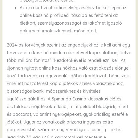
a szolgáltatókat keresned.
Az account verification elvégzéséhez be kell lépni az
online kaszinó profilbeállításaiba és feltölteni az
életkort, személyazonosságot és lakcímet igazoló
dokumentumok szkennelt másolatait.
2024-as törvények szerint az engedélyekhez le kell adni egy
tervezetet a kaszinó minden részletével kapcsolatban, illetve
több milliárd forintos” “kezdőtőkével is rendelkezni kell. Az
újonnan nyitott online kaszinókhoz való csatlakozás előnyei
közé tartoznak a nagyvonalú, időben korlátozott bónuszok.
Emellett hozzáférést kap a játékok széles választékához,
biztonságos banki módszerekhez és kivételes
ügyfélszolgálathoz. A Spinanga Casino klasszikus élő és
asztali kaszinójátékokat kínál, mint például blackjack, rulett
és baccarat, valamint nyerőgépeket, gyakorlatilag ezerféle
játékot. Ugyanez vonatkozik arizona ingyenes extra
pörgetésekből származó nyereményre is usually – azt is
legalább 30 vagy 40 alkalommal kell megtennie.