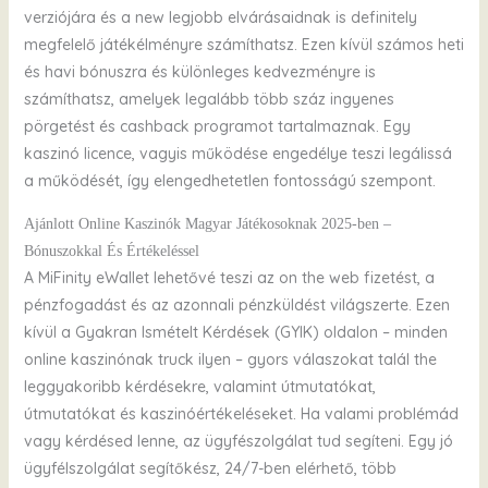
verziójára és a new legjobb elvárásaidnak is definitely
megfelelő játékélményre számíthatsz. Ezen kívül számos heti
és havi bónuszra és különleges kedvezményre is
számíthatsz, amelyek legalább több száz ingyenes
pörgetést és cashback programot tartalmaznak. Egy
kaszinó licence, vagyis működése engedélye teszi legálissá
a működését, így elengedhetetlen fontosságú szempont.
Ajánlott Online Kaszinók Magyar Játékosoknak 2025-ben –
Bónuszokkal És Értékeléssel
A MiFinity eWallet lehetővé teszi az on the web fizetést, a
pénzfogadást és az azonnali pénzküldést világszerte. Ezen
kívül a Gyakran Ismételt Kérdések (GYIK) oldalon – minden
online kaszinónak truck ilyen – gyors válaszokat talál the
leggyakoribb kérdésekre, valamint útmutatókat,
útmutatókat és kaszinóértékeléseket. Ha valami problémád
vagy kérdésed lenne, az ügyfészolgálat tud segíteni. Egy jó
ügyfélszolgálat segítőkész, 24/7-ben elérhető, több