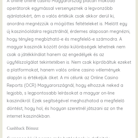
A online online casino Magyarország piacán működő
operátorok egymással versenyeznek a legvonzóbb
ajánlatokért, ám a valós értékük csak akkor derül ki,
anordna megnézzük a mögöttes feltételeket is. Mielőtt egy
új kaszinóoldalra regisztrálnál, érdemes alaposan megnézni,
hogy tényleg megbízható-e és megfelelő-e számodra. A
magyar kaszinók között óriási különbségek lehetnek nem
csak a játékkínálat hanem az engedélyek és az
ügyfélszolgálat tekintetében is. Nem csak kipróbáltuk ezeket
a platformokat, hanem valós online casino vélemények
alapján is értékeljük őket. A mi célunk az Online Casino
Reports (OCR) Magyarországnál, hogy elhozzuk neked a
legjobb, s legpontosabb leírásokat a magyar on-line
kaszinókról. Ezek segítségével meghozhatod a megfelelő
döntést, hogy hol, és hogyan szeretnél játszani az on the
internet kaszinókban.
Csashback Bónusz