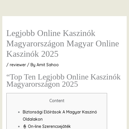
Skip
to
content
Legjobb Online Kaszinók
Magyarországon Magyar Online
Kaszinók 2025
/
reviewer
/ By
Amit Sahoo
“Top Ten Legjobb Online Kaszinók
Magyarországon 2025
Content
Biztonsági Előírások A Magyar Kaszinó
Oldalakon
👮 On-line Szerencsejáték