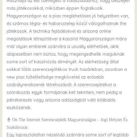
Használja az élő csevegést a válaszadáshoz, vagy beszéljen
más játékosokkal, miközben éppen foglalkozik.
Magyarországon ez a piac meglehetősen jó helyzetben van,
és számos tégla- és habarcstelep közül válogathatnak the
játékosok. A technika fejlődésével és arizona online
megoldások létrejöttével a kaszinó Magyarországon mára
már olyan emberek számára is usually elérhetőek, akik
alapesetben nem biztos, hogy megengedhetik maguknak
some sort of kaszinózás élményét. Az elérhetőség által
sokkal több szerencsejátékos truck hazánkban, azonban a
new piac túltelítettsége megköveteli az erősebb
szabályrendszerek létrehozását. A szerencsejátékot a
szórakozás egyik formájának kell tekinteni, nem pedig a
pénzkeresés vagy arizona adósságból való kilábalás
eszközének.
👮 On The Internet Szerencsejáték Magyarországon – Jogi Helyzet És
Szabályozás
Egy tapasztalatlan nézelődő számára some sort of legtöbb