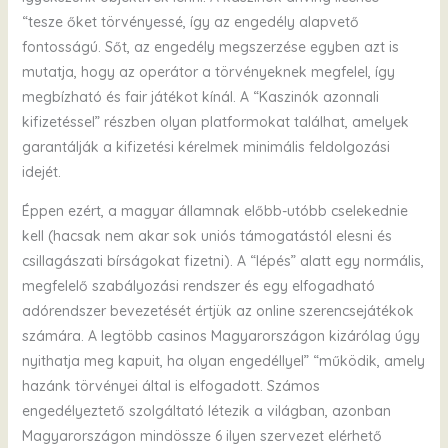
“tesze őket törvényessé, így az engedély alapvető
fontosságú. Sőt, az engedély megszerzése egyben azt is
mutatja, hogy az operátor a törvényeknek megfelel, így
megbízható és fair játékot kínál. A “Kaszinók azonnali
kifizetéssel” részben olyan platformokat találhat, amelyek
garantálják a kifizetési kérelmek minimális feldolgozási
idejét.
Éppen ezért, a magyar államnak előbb-utóbb cselekednie
kell (hacsak nem akar sok uniós támogatástól elesni és
csillagászati bírságokat fizetni). A “lépés” alatt egy normális,
megfelelő szabályozási rendszer és egy elfogadható
adórendszer bevezetését értjük az online szerencsejátékok
számára. A legtöbb casinos Magyarországon kizárólag úgy
nyithatja meg kapuit, ha olyan engedéllyel” “működik, amely
hazánk törvényei által is elfogadott. Számos
engedélyeztető szolgáltató létezik a világban, azonban
Magyarországon mindössze 6 ilyen szervezet elérhető