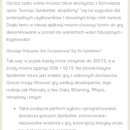
Oprócz czatu online możesz także skorzystać z formularza
opinii. Tworząc Spinbetter, skupiliśmy” “się na wygodzie dla
potencjalnych użytkowników t dowolnym kraju mhh świecie.
Dzięki temu w naszej aplikacji można utworzyć konto do gry
denominowane w ponad stu wariantach walut fiducjarnych i
kryptowalut.
Dlaczego Wskazane Jest Zarejestrować Się Na Spinbetter?
Tak więc w piątek każdy może otrzymać do 200 FS, a w
środy można zgarnąć 50% + 50 FS. Na stronie kasyna
Spinbetter łatwo jest znaleźć gry z ulubionych dostawców.
Gracze mogą filtrować gry według deweloperów, tego
rodzaju jak Mancala, a few Oaks, BGaming, 7Mojos,
Winspinity i innych.
Takie podejście perform wyboru oprogramowania
dostarcza graczom Spinbetter zróżnicowane i
niezawodne wrażenia z gry, które łączą klasykę unces