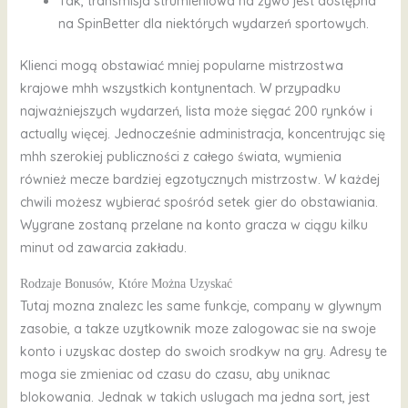
Tak, transmisja strumieniowa na żywo jest dostępna
na SpinBetter dla niektórych wydarzeń sportowych.
Klienci mogą obstawiać mniej popularne mistrzostwa
krajowe mhh wszystkich kontynentach. W przypadku
najważniejszych wydarzeń, lista może sięgać 200 rynków i
actually więcej. Jednocześnie administracja, koncentrując się
mhh szerokiej publiczności z całego świata, wymienia
również mecze bardziej egzotycznych mistrzostw. W każdej
chwili możesz wybierać spośród setek gier do obstawiania.
Wygrane zostaną przelane na konto gracza w ciągu kilku
minut od zawarcia zakładu.
Rodzaje Bonusów, Które Można Uzyskać
Tutaj mozna znalezc les same funkcje, company w glуwnym
zasobie, a takze uzytkownik moze zalogowac sie na swoje
konto i uzyskac dostep do swoich srodkуw na gry. Adresy te
moga sie zmieniac od czasu do czasu, aby uniknac
blokowania. Jednak w takich uslugach ma jedna sort, jest