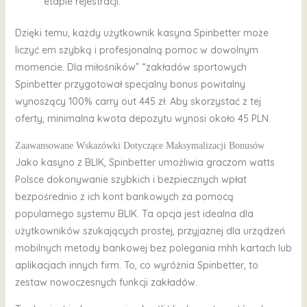
etapie rejestracji.
Dzięki temu, każdy użytkownik kasyna Spinbetter może
liczyć em szybką i profesjonalną pomoc w dowolnym
momencie. Dla miłośników” “zakładów sportowych
Spinbetter przygotował specjalny bonus powitalny
wynoszący 100% carry out 445 zł. Aby skorzystać z tej
oferty, minimalna kwota depozytu wynosi około 45 PLN.
Zaawansowane Wskazówki Dotyczące Maksymalizacji Bonusów
Jako kasyno z BLIK, Spinbetter umożliwia graczom watts
Polsce dokonywanie szybkich i bezpiecznych wpłat
bezpośrednio z ich kont bankowych za pomocą
popularnego systemu BLIK. Ta opcja jest idealna dla
użytkowników szukających prostej, przyjaznej dla urządzeń
mobilnych metody bankowej bez polegania mhh kartach lub
aplikacjach innych firm. To, co wyróżnia Spinbetter, to
zestaw nowoczesnych funkcji zakładów.