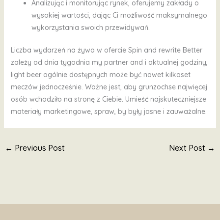
Analizując i monitorując rynek, oferujemy zakłady o
wysokiej wartości, dając Ci możliwość maksymalnego
wykorzystania swoich przewidywań.
Liczba wydarzeń na żywo w ofercie Spin and rewrite Better
zależy od dnia tygodnia my partner and i aktualnej godziny,
light beer ogólnie dostępnych może być nawet kilkaset
meczów jednocześnie. Ważne jest, aby grunzochse najwięcej
osób wchodziło na stronę z Ciebie. Umieść najskuteczniejsze
materiały marketingowe, spraw, by były jasne i zauważalne.
←
Previous Post
Next Post
→