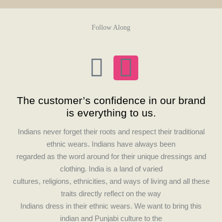
Follow Along
F
I
a
n
The customer’s confidence in our brand
c
s
is everything to us.
e
t
Indians never forget their roots and respect their traditional
ethnic wears. Indians have always been
b
a
regarded as the word around for their unique dressings and
clothing. India is a land of varied
o
g
cultures, religions, ethnicities, and ways of living and all these
traits directly reflect on the way
o
r
Indians dress in their ethnic wears. We want to bring this
indian and Punjabi culture to the