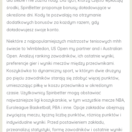
dla siebie i nie zazna nudy. Dla tych, którzy często wpłacają
środki, SpinBetter proponuje bonusy doładowujące w
określone dni. Kody te pozwalają na otrzymanie
dodatkowych bonusów za każdym razem, gdy
doładowujesz swoje konto.
Niektóre z najpopularniejszych mistrzostw tenisowych mhh
świecie to Wimbledon, US Open my partner and i Australian
Open. Analizuj ranking zawodników, ich ostatnie wyniki,
preferencje gier i wyniki meczów między przeciwnikami.
Koszykówka to dynamiczny sport, w którym dwie drużyny
po pięciu zawodników starają się zdobyć więcej punktów,
umieszczając piłkę w koszu przeciwnika w określonym
czasie. Użytkownicy Spinbetter mogą obstawiać
najważniejsze ligi koszykarskie, w tym wszystkie mecze NBA,
Euroleague Basketball, PBA i inne. Opcje zakładów obejmują
zwycięzcę meczu, łączną liczbę punktów, różnicę punktów i
indywidualne wyniki. Przed postawieniem zakładu,
przeanalizuj statystyki, formę zawodników i ostatnie wyniki