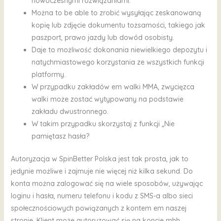
nowoczesnymi rozwiązaniami.
Można to be able to zrobić wysyłając zeskanowaną
kopię lub zdjęcie dokumentu tożsamości, takiego jak
paszport, prawo jazdy lub dowód osobisty.
Daje to możliwość dokonania niewielkiego depozytu i
natychmiastowego korzystania ze wszystkich funkcji
platformy.
W przypadku zakładów em walki MMA, zwycięzca
walki może zostać wytypowany na podstawie
zakładu dwustronnego.
W takim przypadku skorzystaj z funkcji „Nie
pamiętasz hasła?
Autoryzacja w SpinBetter Polska jest tak prosta, jak to
jedynie możliwe i zajmuje nie więcej niż kilka sekund. Do
konta można zalogować się na wiele sposobów, używając
loginu i hasła, numeru telefonu i kodu z SMS-a albo sieci
społecznościowych powiązanych z kontem em naszej
stronie. Klient może autoryzować się na koncie mhh