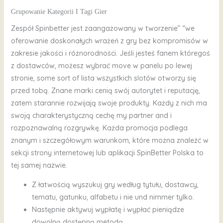
Grupowanie Kategorii I Tagi Gier
Zespół Spinbetter jest zaangażowany w tworzenie” “we
oferowanie doskonałych wrażeń z gry bez kompromisów w
zakresie jakości i różnorodności. Jeśli jesteś fanem któregoś
z dostawców, możesz wybrać move w panelu po lewej
stronie, some sort of lista wszystkich slotów otworzy się
przed tobą. Znane marki cenią swój autorytet i reputację,
zatem starannie rozwijają swoje produkty. Każdy z nich ma
swoją charakterystyczną cechę my partner and i
rozpoznawalną rozgrywkę. Każda promocja podlega
znanym i szczegółowym warunkom, które można znaleźć w
sekcji strony internetowej lub aplikacji SpinBetter Polska to
tej samej nazwie.
Z łatwością wyszukuj gry według tytułu, dostawcy,
tematu, gatunku, alfabetu i nie und nimmer tylko.
Następnie aktywuj wypłatę i wypłać pieniądze
dowolną dostępną metodą.