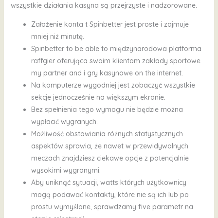
wszystkie działania kasyna są przejrzyste i nadzorowane.
Założenie konta t Spinbetter jest proste i zajmuje
mniej niż minutę.
Spinbetter to be able to międzynarodowa platforma
raffgier oferująca swoim klientom zakłady sportowe
my partner and i gry kasynowe on the internet.
Na komputerze wygodniej jest zobaczyć wszystkie
sekcje jednocześnie na większym ekranie.
Bez spełnienia tego wymogu nie będzie można
wypłacić wygranych.
Możliwość obstawiania różnych statystycznych
aspektów sprawia, że nawet w przewidywalnych
meczach znajdziesz ciekawe opcje z potencjalnie
wysokimi wygranymi.
Aby uniknąć sytuacji, watts których użytkownicy
mogą podawać kontakty, które nie są ich lub po
prostu wymyślone, sprawdzamy five parametr na