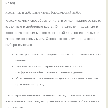
метод.
Кредитные и дебетовые карты: Классический выбор
Классическими способами оплаты в онлайн казино остаются
кредитные и дебетовые карты. Они являются надежным и
хорошо известным методом, который активно используется
игроками по всему миру. Основные преимущества этого
выбора включают:
Универсальность — карты принимаются почти во всех
казино.
Безопасность — современные технологии
шифрования обеспечивают защиту данных.
Мгновенные транзакции — деньги поступают на счет
практически сразу.
Несмотря на многочисленные плюсы, стоит учитывать и
возможные комиссии, которые могут взиматься банками за
транзакции.