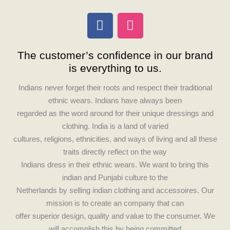
F
I
a
n
c
s
The customer’s confidence in our brand
e
t
is everything to us.
b
a
o
g
Indians never forget their roots and respect their traditional
o
r
ethnic wears. Indians have always been
k
a
regarded as the word around for their unique dressings and
m
clothing. India is a land of varied
cultures, religions, ethnicities, and ways of living and all these
traits directly reflect on the way
Indians dress in their ethnic wears. We want to bring this
indian and Punjabi culture to the
Netherlands by selling indian clothing and accessoires. Our
mission is to create an company that can
offer superior design, quality and value to the consumer. We
will accomplish this by being committed