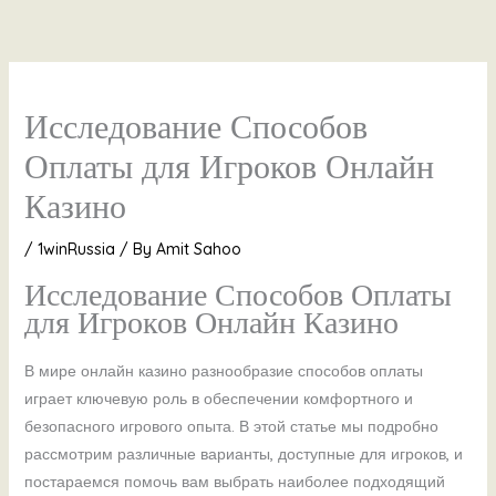
Skip
to
content
Исследование Способов
Оплаты для Игроков Онлайн
Казино
/
1winRussia
/ By
Amit Sahoo
Исследование Способов Оплаты
для Игроков Онлайн Казино
В мире онлайн казино разнообразие способов оплаты
играет ключевую роль в обеспечении комфортного и
безопасного игрового опыта. В этой статье мы подробно
рассмотрим различные варианты, доступные для игроков, и
постараемся помочь вам выбрать наиболее подходящий