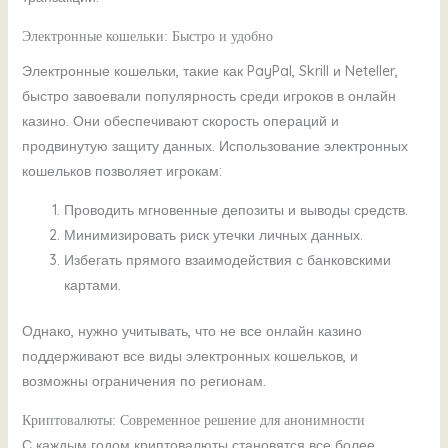
Электронные кошельки: Быстро и удобно
Электронные кошельки, такие как PayPal, Skrill и Neteller,
быстро завоевали популярность среди игроков в онлайн
казино. Они обеспечивают скорость операций и
продвинутую защиту данных. Использование электронных
кошельков позволяет игрокам:
Проводить мгновенные депозиты и выводы средств.
Минимизировать риск утечки личных данных.
Избегать прямого взаимодействия с банковскими
картами.
Однако, нужно учитывать, что не все онлайн казино
поддерживают все виды электронных кошельков, и
возможны ограничения по регионам.
Криптовалюты: Современное решение для анонимности
С каждым годом криптовалюты становятся все более