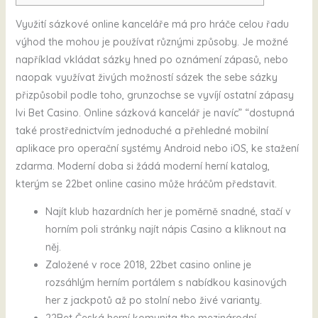
Využití sázkové online kanceláře má pro hráče celou řadu
výhod the mohou je používat různými způsoby. Je možné
například vkládat sázky hned po oznámení zápasů, nebo
naopak využívat živých možností sázek the sebe sázky
přizpůsobil podle toho, grunzochse se vyvíjí ostatní zápasy
Ivi Bet Casino. Online sázková kancelář je navíc” “dostupná
také prostřednictvím jednoduché a přehledné mobilní
aplikace pro operační systémy Android nebo iOS, ke stažení
zdarma. Moderní doba si žádá moderní herní katalog,
kterým se 22bet online casino může hráčům představit.
Najít klub hazardních her je poměrně snadné, stačí v
horním poli stránky najít nápis Casino a kliknout na
něj.
Založené v roce 2018, 22bet casino online je
rozsáhlým herním portálem s nabídkou kasinových
her z jackpotů až po stolní nebo živé varianty.
22Bet Česká herní komunita the mezinárodní