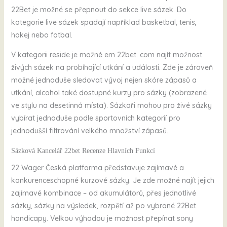
22Bet je možné se přepnout do sekce live sázek. Do
kategorie live sázek spadají například basketbal, tenis,
hokej nebo fotbal.
V kategorii reside je možné em 22bet. com najít možnost
živých sázek na probíhající utkání a události. Zde je zároveň
možné jednoduše sledovat vývoj nejen skóre zápasů a
utkání, alcohol také dostupné kurzy pro sázky (zobrazené
ve stylu na desetinná místa). Sázkaři mohou pro živé sázky
vybírat jednoduše podle sportovních kategorií pro
jednodušší filtrování velkého množství zápasů.
Sázková Kancelář 22bet Recenze Hlavních Funkcí
22 Wager Česká platforma představuje zajímavé a
konkurenceschopné kurzové sázky. Je zde možné najít jejich
zajímavé kombinace – od akumulátorů, přes jednotlivé
sázky, sázky na výsledek, rozpětí až po vybrané 22Bet
handicapy. Velkou výhodou je možnost přepínat sony