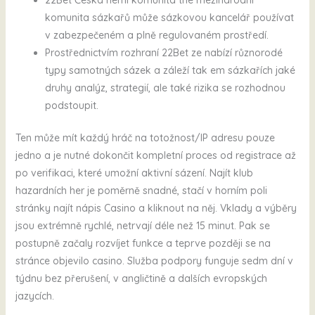
komunita sázkařů může sázkovou kancelář používat
v zabezpečeném a plně regulovaném prostředí.
Prostřednictvím rozhraní 22Bet ze nabízí různorodé
typy samotných sázek a záleží tak em sázkařích jaké
druhy analýz, strategií, ale také rizika se rozhodnou
podstoupit.
Ten může mít každý hráč na totožnost/IP adresu pouze
jedno a je nutné dokončit kompletní proces od registrace až
po verifikaci, které umožní aktivní sázení. Najít klub
hazardních her je poměrně snadné, stačí v horním poli
stránky najít nápis Casino a kliknout na něj. Vklady a výběry
jsou extrémně rychlé, netrvají déle než 15 minut. Pak se
postupně začaly rozvíjet funkce a teprve později se na
stránce objevilo casino. Služba podpory funguje sedm dní v
týdnu bez přerušení, v angličtině a dalších evropských
jazycích.