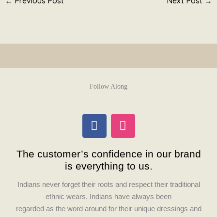
←
Previous Post
Next Post
→
Follow Along
F
I
a
n
c
s
The customer’s confidence in our brand
e
t
is everything to us.
b
a
o
g
Indians never forget their roots and respect their traditional
o
r
ethnic wears. Indians have always been
k
a
regarded as the word around for their unique dressings and
m