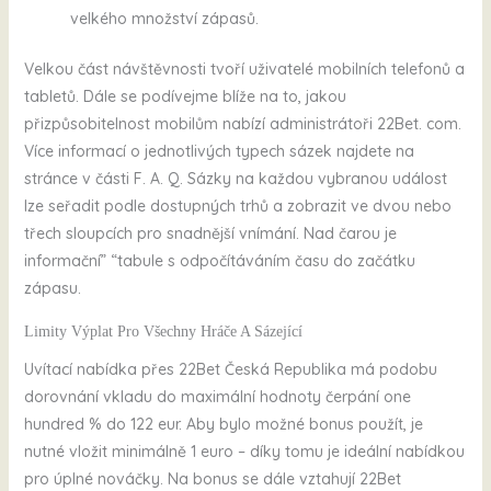
velkého množství zápasů.
Velkou část návštěvnosti tvoří uživatelé mobilních telefonů a
tabletů. Dále se podívejme blíže na to, jakou
přizpůsobitelnost mobilům nabízí administrátoři 22Bet. com.
Více informací o jednotlivých typech sázek najdete na
stránce v části F. A. Q. Sázky na každou vybranou událost
lze seřadit podle dostupných trhů a zobrazit ve dvou nebo
třech sloupcích pro snadnější vnímání. Nad čarou je
informační” “tabule s odpočítáváním času do začátku
zápasu.
Limity Výplat Pro Všechny Hráče A Sázející
Uvítací nabídka přes 22Bet Česká Republika má podobu
dorovnání vkladu do maximální hodnoty čerpání one
hundred % do 122 eur. Aby bylo možné bonus použít, je
nutné vložit minimálně 1 euro – díky tomu je ideální nabídkou
pro úplné nováčky. Na bonus se dále vztahují 22Bet