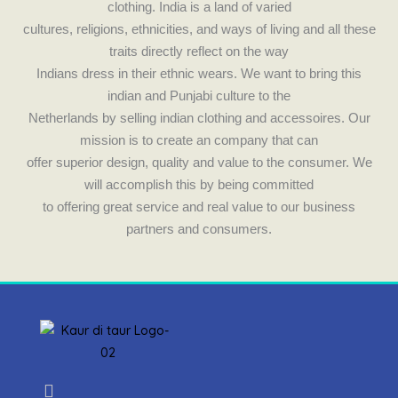
clothing. India is a land of varied
cultures, religions, ethnicities, and ways of living and all these
traits directly reflect on the way
Indians dress in their ethnic wears. We want to bring this
indian and Punjabi culture to the
Netherlands by selling indian clothing and accessoires. Our
mission is to create an company that can
offer superior design, quality and value to the consumer. We
will accomplish this by being committed
to offering great service and real value to our business
partners and consumers.