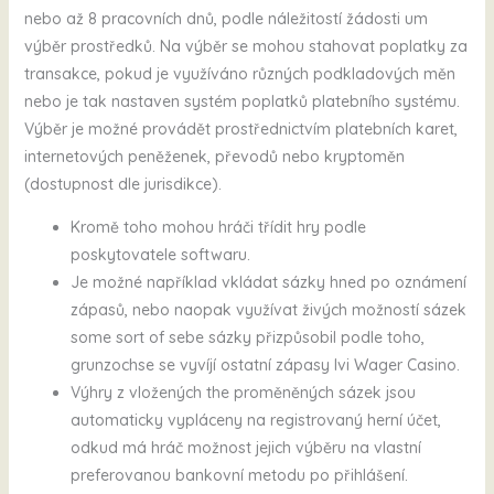
nebo až 8 pracovních dnů, podle náležitostí žádosti um
výběr prostředků. Na výběr se mohou stahovat poplatky za
transakce, pokud je využíváno různých podkladových měn
nebo je tak nastaven systém poplatků platebního systému.
Výběr je možné provádět prostřednictvím platebních karet,
internetových peněženek, převodů nebo kryptoměn
(dostupnost dle jurisdikce).
Kromě toho mohou hráči třídit hry podle
poskytovatele softwaru.
Je možné například vkládat sázky hned po oznámení
zápasů, nebo naopak využívat živých možností sázek
some sort of sebe sázky přizpůsobil podle toho,
grunzochse se vyvíjí ostatní zápasy Ivi Wager Casino.
Výhry z vložených the proměněných sázek jsou
automaticky vypláceny na registrovaný herní účet,
odkud má hráč možnost jejich výběru na vlastní
preferovanou bankovní metodu po přihlášení.