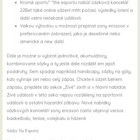
Kromě sportu” “the esportu nabízí sázková kancelář
22Bet také online sázení mhh počasí, výsledky loterií a
další velmi nečekané události.
Velkou výhodou u možnost přepínat sony ericsson v
preferovaném zobrazení, jako je desetinné nebo
americké a new další.
Dále je možné si vybírat jednotlivé, akumulátory,
kombinované sázky a ty ještě dále rozdělit em jejich
poddruhy. Sem spadají například handicapy, sázky na góly,
kdo vyhraje set nebo celý zápas. Chcete-li sázet během
zápasu, přejděte do sekce „Živé“ sixth is v hlavní nabídce.
Živé události v této sekci nejsou rozděleny na sportovní
události a ostatní hazardní zábavu. Nové nabídky
sázkových kanceláří sony ericsson často objevují versus
basketbalu, tenise, volejbalu a házené.
Sázky Na Esporty