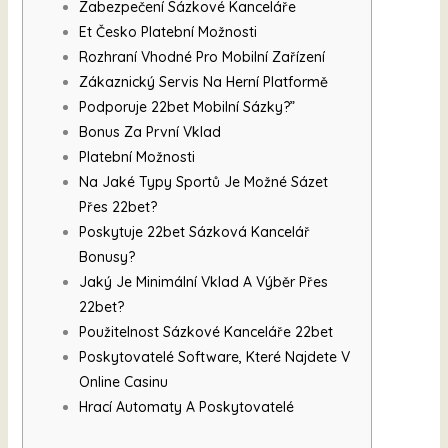
Zabezpečení Sázkové Kanceláře
Et Česko Platební Možnosti
Rozhraní Vhodné Pro Mobilní Zařízení
Zákaznický Servis Na Herní Platformě
Podporuje 22bet Mobilní Sázky?”
Bonus Za První Vklad
Platební Možnosti
Na Jaké Typy Sportů Je Možné Sázet
Přes 22bet?
Poskytuje 22bet Sázková Kancelář
Bonusy?
Jaký Je Minimální Vklad A Výběr Přes
22bet?
Použitelnost Sázkové Kanceláře 22bet
Poskytovatelé Software, Které Najdete V
Online Casinu
Hrací Automaty A Poskytovatelé