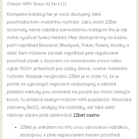
Získejte 100% Bonus Až Do €122
Kompletní katalog her je navíc dostupný také
prostřednictvím mobilního rozhraní. Jako stolní 22Bet
automaty nemá nabídka samostatnou kategorii the je tak
nutné využívat funkci hledání. Mezi dostupné hry na kasinu
patří například Baccarat, Blackjack, Poker, Ruleta, Kostky a
další. Sem můžeme zařadit například plně regulované
prostředí sázek s dozorem na mezinárodní úrovni nebo
výběr 1000+ příležitostí pro sázky denně, včetně mobilního
rozhraní. Naopak nevýhodou 22Bet je in order to, že je
portál ve vybraných regionech nedostupný a některé
platební metody jsou omezené na použití eur místo českých
korun, to přidává českým hráčům mhh poplatcích. Historické
záznamy Bet22, analýzy the statistiky, ale také další
nástroje sázení ještě zjednoduší
22bet casino
.
22Bet je unikátem na trhu svou obrovskou nabídkou,
dostupnou v plně regulovaném herním prostředí.