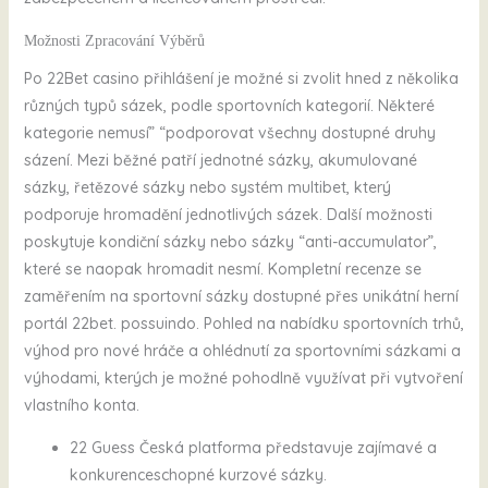
Možnosti Zpracování Výběrů
Po 22Bet casino přihlášení je možné si zvolit hned z několika
různých typů sázek, podle sportovních kategorií. Některé
kategorie nemusí” “podporovat všechny dostupné druhy
sázení. Mezi běžné patří jednotné sázky, akumulované
sázky, řetězové sázky nebo systém multibet, který
podporuje hromadění jednotlivých sázek. Další možnosti
poskytuje kondiční sázky nebo sázky “anti-accumulator”,
které se naopak hromadit nesmí. Kompletní recenze se
zaměřením na sportovní sázky dostupné přes unikátní herní
portál 22bet. possuindo. Pohled na nabídku sportovních trhů,
výhod pro nové hráče a ohlédnutí za sportovními sázkami a
výhodami, kterých je možné pohodlně využívat při vytvoření
vlastního konta.
22 Guess Česká platforma představuje zajímavé a
konkurenceschopné kurzové sázky.