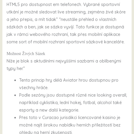
HTML5 pro dostupnost em telefonech. Vybrané sportovní
utkání je možné sledovat live streaming, zejména živé skóre
a jeho přepis, a mít tidak” “neustále přehled o vlastních
sázkách a ben, jak se sázka vyvíjí. Tato funkce je dostupná
jak v rámci webového rozhraní, tak přes mobilní aplikace
some sort of mobilní rozhraní sportovní sázkové kanceláře.
Možnost Živých Sázek
Níže je blok s aktuálními nejvyššími sazbami a oblíbenými
typy her.”
Tento princip hry dělá Aviator hrou dostupnou pro
všechny hráče.
Podle sezóny jsou dostupné různé nice looking overall,
například cyklistika, lední hokej, fotbal, alcohol také
esporty a new další kategorie.
Přes toto v Curacao jurisdikci licencované kasino je
možné najít širokou nabídku herních příležitostí bez
ohledu na herní zkušenosti.