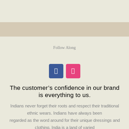
Follow Along
F
I
a
n
c
s
The customer’s confidence in our brand
e
t
is everything to us.
b
a
o
g
Indians never forget their roots and respect their traditional
o
r
ethnic wears. Indians have always been
k
a
regarded as the word around for their unique dressings and
m
clothing. India is a land of varied