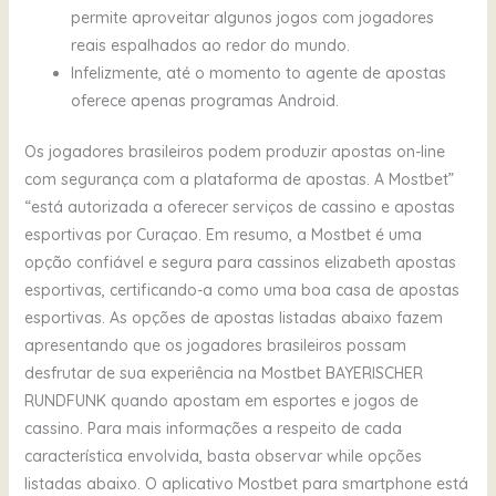
permite aproveitar algunos jogos com jogadores
reais espalhados ao redor do mundo.
Infelizmente, até o momento to agente de apostas
oferece apenas programas Android.
Os jogadores brasileiros podem produzir apostas on-line
com segurança com a plataforma de apostas. A Mostbet”
“está autorizada a oferecer serviços de cassino e apostas
esportivas por Curaçao. Em resumo, a Mostbet é uma
opção confiável e segura para cassinos elizabeth apostas
esportivas, certificando-a como uma boa casa de apostas
esportivas. As opções de apostas listadas abaixo fazem
apresentando que os jogadores brasileiros possam
desfrutar de sua experiência na Mostbet BAYERISCHER
RUNDFUNK quando apostam em esportes e jogos de
cassino. Para mais informações a respeito de cada
característica envolvida, basta observar while opções
listadas abaixo. O aplicativo Mostbet para smartphone está