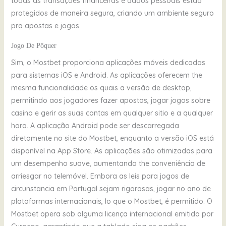
todas as transações financeiras e dados pessoais estão
protegidos de maneira segura, criando um ambiente seguro
pra apostas e jogos.
Jogo De Pôquer
Sim, o Mostbet proporciona aplicações móveis dedicadas
para sistemas iOS e Android. As aplicações oferecem the
mesma funcionalidade os quais a versão de desktop,
permitindo aos jogadores fazer apostas, jogar jogos sobre
casino e gerir as suas contas em qualquer sitio e a qualquer
hora. A aplicação Android pode ser descarregada
diretamente no site do Mostbet, enquanto a versão iOS está
disponível na App Store. As aplicações são otimizadas para
um desempenho suave, aumentando the conveniência de
arriesgar no telemóvel. Embora as leis para jogos de
circunstancia em Portugal sejam rigorosas, jogar no ano de
plataformas internacionais, lo que o Mostbet, é permitido. O
Mostbet opera sob alguma licença internacional emitida por