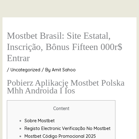
Skip
to
content
Mostbet Brasil: Site Estatal,
Inscrição, Bônus Fifteen 000r$
Entrar
/
Uncategorized
/ By
Amit Sahoo
Pobierz Aplikację Mostbet Polska
Mhh Androida I Ios
Content
Sobre Mostbet
Registo Electronic Verificação No Mostbet
Mostbet Código Promocional 2025