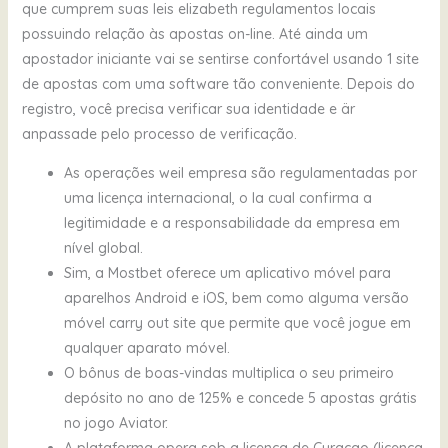
que cumprem suas leis elizabeth regulamentos locais
possuindo relação às apostas on-line. Até ainda um
apostador iniciante vai se sentirse confortável usando 1 site
de apostas com uma software tão conveniente. Depois do
registro, você precisa verificar sua identidade e är
anpassade pelo processo de verificação.
As operações weil empresa são regulamentadas por
uma licença internacional, o la cual confirma a
legitimidade e a responsabilidade da empresa em
nível global.
Sim, a Mostbet oferece um aplicativo móvel para
aparelhos Android e iOS, bem como alguma versão
móvel carry out site que permite que você jogue em
qualquer aparato móvel.
O bônus de boas-vindas multiplica o seu primeiro
depósito no ano de 125% e concede 5 apostas grátis
no jogo Aviator.
A plataforma opera sob a licença de Curaçao (licença