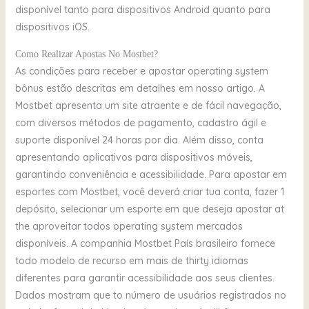
disponível tanto para dispositivos Android quanto para
dispositivos iOS.
Como Realizar Apostas No Mostbet?
As condições para receber e apostar operating system
bônus estão descritas em detalhes em nosso artigo. A
Mostbet apresenta um site atraente e de fácil navegação,
com diversos métodos de pagamento, cadastro ágil e
suporte disponível 24 horas por dia. Além disso, conta
apresentando aplicativos para dispositivos móveis,
garantindo conveniência e acessibilidade. Para apostar em
esportes com Mostbet, você deverá criar tua conta, fazer 1
depósito, selecionar um esporte em que deseja apostar at
the aproveitar todos operating system mercados
disponíveis. A companhia Mostbet País brasileiro fornece
todo modelo de recurso em mais de thirty idiomas
diferentes para garantir acessibilidade aos seus clientes.
Dados mostram que to número de usuários registrados no