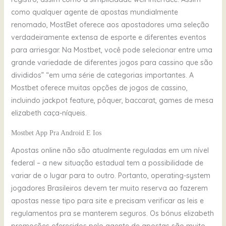
como qualquer agente de apostas mundialmente
renomado, MostBet oferece aos apostadores uma seleção
verdadeiramente extensa de esporte e diferentes eventos
para arriesgar. Na Mostbet, você pode selecionar entre uma
grande variedade de diferentes jogos para cassino que são
divididos” “em uma série de categorias importantes. A
Mostbet oferece muitas opções de jogos de cassino,
incluindo jackpot feature, pôquer, baccarat, games de mesa
elizabeth caça-níqueis.
Mostbet App Pra Android E Ios
Apostas online não são atualmente reguladas em um nível
federal – a new situação estadual tem a possibilidade de
variar de o lugar para to outro. Portanto, operating-system
jogadores Brasileiros devem ter muito reserva ao fazerem
apostas nesse tipo para site e precisam verificar as leis e
regulamentos pra se manterem seguros. Os bónus elizabeth
promoções oferecidos pelo agente de apostas são muito