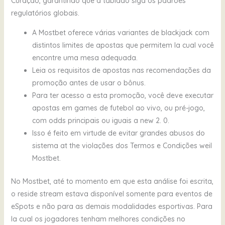
Curaçao, garantindo que a tablado siga os padrões
regulatórios globais.
A Mostbet oferece várias variantes de blackjack com
distintos limites de apostas que permitem la cual você
encontre uma mesa adequada.
Leia os requisitos de apostas nas recomendações da
promoção antes de usar o bônus.
Para ter acesso a esta promoção, você deve executar
apostas em games de futebol ao vivo, ou pré-jogo,
com odds principais ou iguais a new 2. 0.
Isso é feito em virtude de evitar grandes abusos do
sistema at the violações dos Termos e Condições weil
Mostbet.
No Mostbet, até to momento em que esta análise foi escrita,
o reside stream estava disponível somente para eventos de
eSpots e não para as demais modalidades esportivas. Para
la cual os jogadores tenham melhores condições no