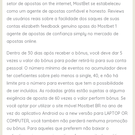
setor de apostas on the internet, MostBet se estabeleceu
como um agente de apostas confiável e honesto. Reviews
de usuários reais sobre a facilidade dos saques de suas
contas elizabeth feedback genuíno spass do Mostbet 1
agente de apostas de confiança simply no mercado de
apostas online.
Dentro de 30 dias após receber o bônus, você deve dar 5
vezes u valor do bônus para poder retirá-lo para sua conta
pessoal. O número mínimo de eventos no acumulador deve
ter coeficientes sobre pelo menos a single, 40, e não há
limite pra o número para eventos que tem a possibilidade
de ser incluídos. As rodadas grátis estão sujeitas a alguma
exigência de aposta de 60 vezes o valor perform bônus. Se
você optar por utilizar o site móvel Mostbet BR no ano de
vez do aplicativo Android ou a new versão para LAPTOP OR
COMPUTER, você também não perderá nenhuma promoção
ou bônus. Para aqueles que preferem não baixar o