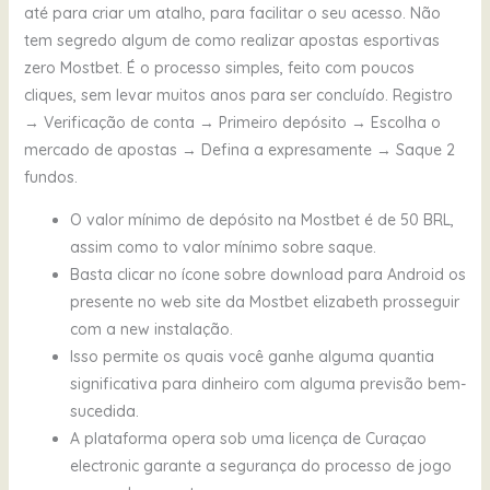
até para criar um atalho, para facilitar o seu acesso. Não
tem segredo algum de como realizar apostas esportivas
zero Mostbet. É o processo simples, feito com poucos
cliques, sem levar muitos anos para ser concluído. Registro
→ Verificação de conta → Primeiro depósito → Escolha o
mercado de apostas → Defina a expresamente → Saque 2
fundos.
O valor mínimo de depósito na Mostbet é de 50 BRL,
assim como to valor mínimo sobre saque.
Basta clicar no ícone sobre download para Android os
presente no web site da Mostbet elizabeth prosseguir
com a new instalação.
Isso permite os quais você ganhe alguma quantia
significativa para dinheiro com alguma previsão bem-
sucedida.
A plataforma opera sob uma licença de Curaçao
electronic garante a segurança do processo de jogo