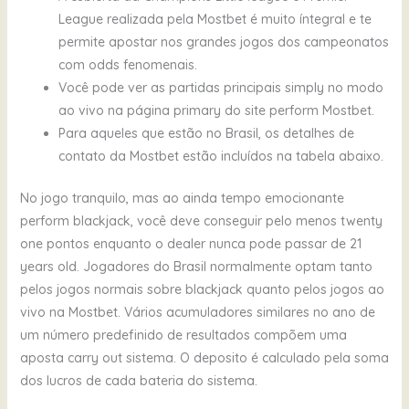
League realizada pela Mostbet é muito íntegral e te
permite apostar nos grandes jogos dos campeonatos
com odds fenomenais.
Você pode ver as partidas principais simply no modo
ao vivo na página primary do site perform Mostbet.
Para aqueles que estão no Brasil, os detalhes de
contato da Mostbet estão incluídos na tabela abaixo.
No jogo tranquilo, mas ao ainda tempo emocionante
perform blackjack, você deve conseguir pelo menos twenty
one pontos enquanto o dealer nunca pode passar de 21
years old. Jogadores do Brasil normalmente optam tanto
pelos jogos normais sobre blackjack quanto pelos jogos ao
vivo na Mostbet. Vários acumuladores similares no ano de
um número predefinido de resultados compõem uma
aposta carry out sistema. O deposito é calculado pela soma
dos lucros de cada bateria do sistema.