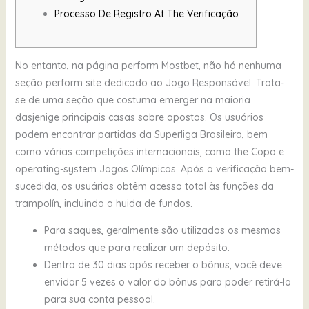
Processo De Registro At The Verificação
No entanto, na página perform Mostbet, não há nenhuma
seção perform site dedicado ao Jogo Responsável. Trata-
se de uma seção que costuma emerger na maioria
dasjenige principais casas sobre apostas. Os usuários
podem encontrar partidas da Superliga Brasileira, bem
como várias competições internacionais, como the Copa e
operating-system Jogos Olímpicos. Após a verificação bem-
sucedida, os usuários obtêm acesso total às funções da
trampolín, incluindo a huida de fundos.
Para saques, geralmente são utilizados os mesmos
métodos que para realizar um depósito.
Dentro de 30 dias após receber o bônus, você deve
envidar 5 vezes o valor do bônus para poder retirá-lo
para sua conta pessoal.