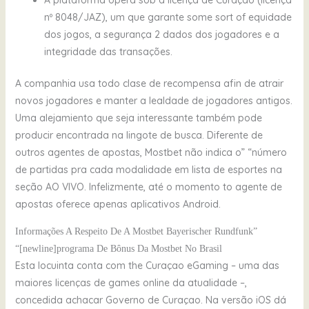
nº 8048/JAZ), um que garante some sort of equidade
dos jogos, a segurança 2 dados dos jogadores e a
integridade das transações.
A companhia usa todo clase de recompensa afin de atrair
novos jogadores e manter a lealdade de jogadores antigos.
Uma alejamiento que seja interessante também pode
producir encontrada na lingote de busca. Diferente de
outros agentes de apostas, Mostbet não indica o” “número
de partidas pra cada modalidade em lista de esportes na
seção AO VIVO. Infelizmente, até o momento to agente de
apostas oferece apenas aplicativos Android.
Informações A Respeito De A Mostbet Bayerischer Rundfunk”
“[newline]programa De Bônus Da Mostbet No Brasil
Esta locuinta conta com the Curaçao eGaming – uma das
maiores licenças de games online da atualidade –,
concedida achacar Governo de Curaçao. Na versão iOS dá