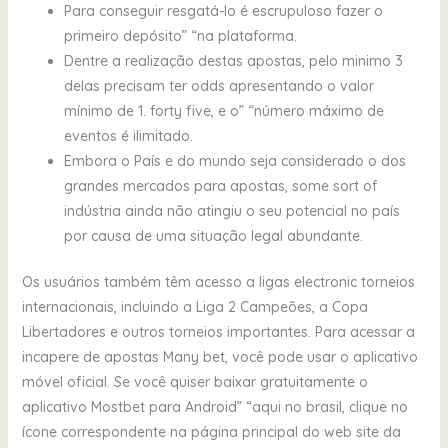
Para conseguir resgatá-lo é escrupuloso fazer o
primeiro depósito” “na plataforma.
Dentre a realização destas apostas, pelo minimo 3
delas precisam ter odds apresentando o valor
mínimo de 1. forty five, e o” “número máximo de
eventos é ilimitado.
Embora o País e do mundo seja considerado o dos
grandes mercados para apostas, some sort of
indústria ainda não atingiu o seu potencial no país
por causa de uma situação legal abundante.
Os usuários também têm acesso a ligas electronic torneios
internacionais, incluindo a Liga 2 Campeões, a Copa
Libertadores e outros torneios importantes. Para acessar a
incapere de apostas Many bet, você pode usar o aplicativo
móvel oficial. Se você quiser baixar gratuitamente o
aplicativo Mostbet para Android” “aqui no brasil, clique no
ícone correspondente na página principal do web site da