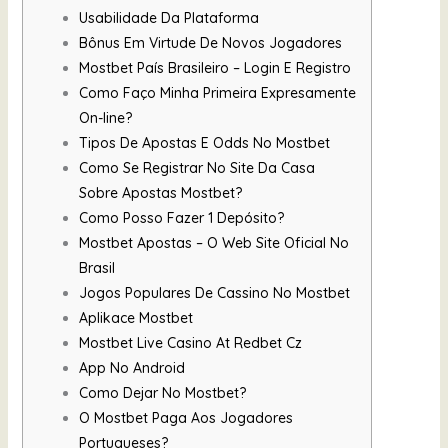
Usabilidade Da Plataforma
Bônus Em Virtude De Novos Jogadores
Mostbet País Brasileiro – Login E Registro
Como Faço Minha Primeira Expresamente
On-line?
Tipos De Apostas E Odds No Mostbet
Como Se Registrar No Site Da Casa
Sobre Apostas Mostbet?
Como Posso Fazer 1 Depósito?
Mostbet Apostas – O Web Site Oficial No
Brasil
Jogos Populares De Cassino No Mostbet
Aplikace Mostbet
Mostbet Live Casino At Redbet Cz
App No Android
Como Dejar No Mostbet?
O Mostbet Paga Aos Jogadores
Portugueses?