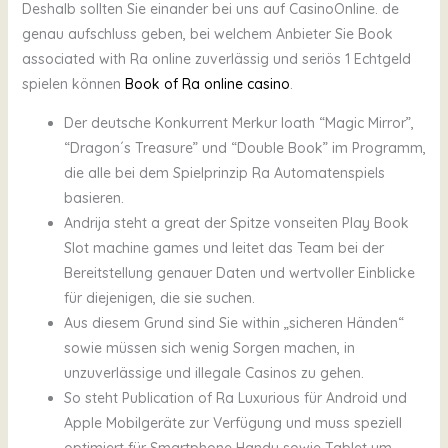
Deshalb sollten Sie einander bei uns auf CasinoOnline. de
genau aufschluss geben, bei welchem Anbieter Sie Book
associated with Ra online zuverlässig und seriös 1 Echtgeld
spielen können
Book of Ra online casino
.
Der deutsche Konkurrent Merkur loath “Magic Mirror”,
“Dragon´s Treasure” und “Double Book” im Programm,
die alle bei dem Spielprinzip Ra Automatenspiels
basieren.
Andrija steht a great der Spitze vonseiten Play Book
Slot machine games und leitet das Team bei der
Bereitstellung genauer Daten und wertvoller Einblicke
für diejenigen, die sie suchen.
Aus diesem Grund sind Sie within „sicheren Händen“
sowie müssen sich wenig Sorgen machen, in
unzuverlässige und illegale Casinos zu gehen.
So steht Publication of Ra Luxurious für Android und
Apple Mobilgeräte zur Verfügung und muss speziell