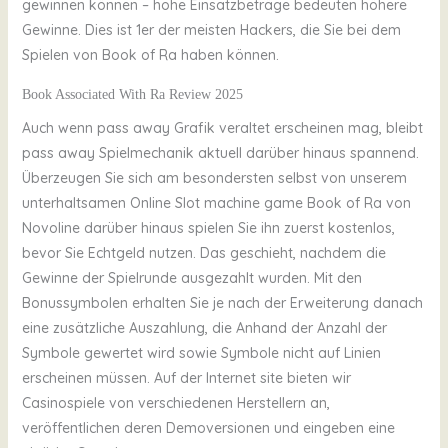
gewinnen können – hohe Einsatzbeträge bedeuten höhere
Gewinne. Dies ist 1er der meisten Hackers, die Sie bei dem
Spielen von Book of Ra haben können.
Book Associated With Ra Review 2025
Auch wenn pass away Grafik veraltet erscheinen mag, bleibt
pass away Spielmechanik aktuell darüber hinaus spannend.
Überzeugen Sie sich am besondersten selbst von unserem
unterhaltsamen Online Slot machine game Book of Ra von
Novoline darüber hinaus spielen Sie ihn zuerst kostenlos,
bevor Sie Echtgeld nutzen. Das geschieht, nachdem die
Gewinne der Spielrunde ausgezahlt wurden. Mit den
Bonussymbolen erhalten Sie je nach der Erweiterung danach
eine zusätzliche Auszahlung, die Anhand der Anzahl der
Symbole gewertet wird sowie Symbole nicht auf Linien
erscheinen müssen. Auf der Internet site bieten wir
Casinospiele von verschiedenen Herstellern an,
veröffentlichen deren Demoversionen und eingeben eine