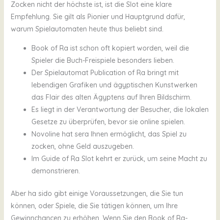
Zocken nicht der höchste ist, ist die Slot eine klare
Empfehlung. Sie gilt als Pionier und Hauptgrund dafür,
warum Spielautomaten heute thus beliebt sind.
Book of Ra ist schon oft kopiert worden, weil die
Spieler die Buch-Freispiele besonders lieben.
Der Spielautomat Publication of Ra bringt mit
lebendigen Grafiken und ägyptischen Kunstwerken
das Flair des alten Ägyptens auf Ihren Bildschirm.
Es liegt in der Verantwortung der Besucher, die lokalen
Gesetze zu überprüfen, bevor sie online spielen.
Novoline hat sera Ihnen ermöglicht, das Spiel zu
zocken, ohne Geld auszugeben.
Im Guide of Ra Slot kehrt er zurück, um seine Macht zu
demonstrieren.
Aber ha sido gibt einige Voraussetzungen, die Sie tun
können, oder Spiele, die Sie tätigen können, um Ihre
Gewinnchancen zu erhöhen. Wenn Sie den Book of Ra-