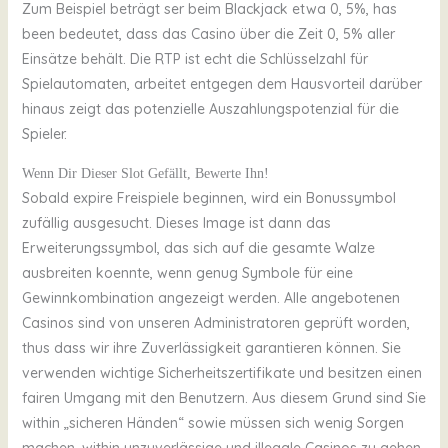
Zum Beispiel beträgt ser beim Blackjack etwa 0, 5%, has
been bedeutet, dass das Casino über die Zeit 0, 5% aller
Einsätze behält. Die RTP ist echt die Schlüsselzahl für
Spielautomaten, arbeitet entgegen dem Hausvorteil darüber
hinaus zeigt das potenzielle Auszahlungspotenzial für die
Spieler.
Wenn Dir Dieser Slot Gefällt, Bewerte Ihn!
Sobald expire Freispiele beginnen, wird ein Bonussymbol
zufällig ausgesucht. Dieses Image ist dann das
Erweiterungssymbol, das sich auf die gesamte Walze
ausbreiten koennte, wenn genug Symbole für eine
Gewinnkombination angezeigt werden. Alle angebotenen
Casinos sind von unseren Administratoren geprüft worden,
thus dass wir ihre Zuverlässigkeit garantieren können. Sie
verwenden wichtige Sicherheitszertifikate und besitzen einen
fairen Umgang mit den Benutzern. Aus diesem Grund sind Sie
within „sicheren Händen“ sowie müssen sich wenig Sorgen
machen, within unzuverlässige und illegale Casinos zu gehen.