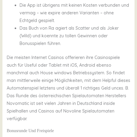
Die App ist übrigens mit keinen Kosten verbunden und
vermag – wie expire anderen Varianten – ohne
Echtgeld gespielt.
Das Buch von Ra agiert als Scatter und als Joker
(Wild) und koennte zu tollen Gewinnen oder
Bonusspielen führen.
Die meisten Internet Casinos offerieren ihre Casinospiele
auch für Useful oder Tablet mit iOS, Android ebenso
manchmal auch House windows Betriebssystem. So findet
man mittlerweile einige Möglichkeiten, mit dem Helpful dieses
Automatenspiel letztens und überall 1 richtiges Geld unces. B.
Das Runde des österreichischen Spielautomaten Herstellers
Novomatic ist seit vielen Jahren in Deutschland inside
Spielhallen und Casinos auf Novoline Spielautomaten
verfügbar.
Bonusrunde Und Freispiele