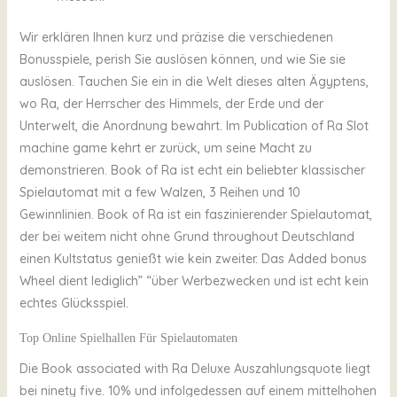
Wir erklären Ihnen kurz und präzise die verschiedenen
Bonusspiele, perish Sie auslösen können, und wie Sie sie
auslösen. Tauchen Sie ein in die Welt dieses alten Ägyptens,
wo Ra, der Herrscher des Himmels, der Erde und der
Unterwelt, die Anordnung bewahrt. Im Publication of Ra Slot
machine game kehrt er zurück, um seine Macht zu
demonstrieren. Book of Ra ist echt ein beliebter klassischer
Spielautomat mit a few Walzen, 3 Reihen und 10
Gewinnlinien. Book of Ra ist ein faszinierender Spielautomat,
der bei weitem nicht ohne Grund throughout Deutschland
einen Kultstatus genießt wie kein zweiter. Das Added bonus
Wheel dient lediglich” “über Werbezwecken und ist echt kein
echtes Glücksspiel.
Top Online Spielhallen Für Spielautomaten
Die Book associated with Ra Deluxe Auszahlungsquote liegt
bei ninety five. 10% und infolgedessen auf einem mittelhohen