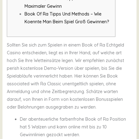
Maximaler Gewinn
Book Of Ra Tipps Und Methods – Wie
Koennte Man Beim Spiel Groß Gewinnen?
Sollten Sie sich zum Spielen in einem Book of Ra Echtgeld
Casino entscheiden, liegt es in Ihrer Hand, auf welche art
hoch Sie Ihre Wetteinsätze legen. Wir empfehlen zunächst
perish kostenlose Demo-Version über spielen, bis Sie die
Spielabläufe verinnerlicht haben. Hier können Sie Book
associated with Ra Classic unentgeltlich spielen, ohne
Anmeldung und ohne Zeitbegrenzung. Schätze warten
darauf, von Ihnen in Form von kostenlosen Bonusspielen
oder Belohnungen ausgegraben zu werden.
Der abenteuerliche farbenfrohe Book of Ra Position
hat 5 Walzen und kann online mit bis zu 10
Gewinnlinien gezockt werden.