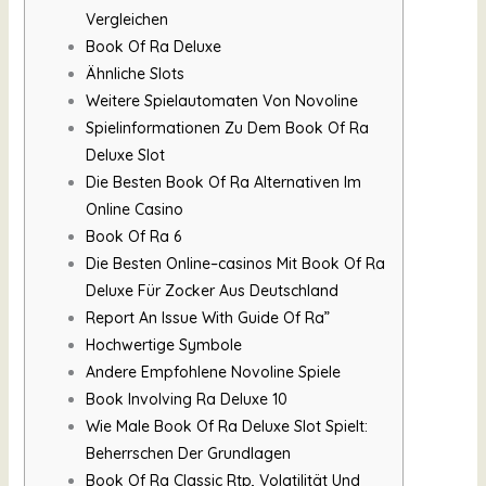
Vergleichen
Book Of Ra Deluxe
Ähnliche Slots
Weitere Spielautomaten Von Novoline
Spielinformationen Zu Dem Book Of Ra
Deluxe Slot
Die Besten Book Of Ra Alternativen Im
Online Casino
Book Of Ra 6
Die Besten Online–casinos Mit Book Of Ra
Deluxe Für Zocker Aus Deutschland
Report An Issue With Guide Of Ra”
Hochwertige Symbole
Andere Empfohlene Novoline Spiele
Book Involving Ra Deluxe 10
Wie Male Book Of Ra Deluxe Slot Spielt:
Beherrschen Der Grundlagen
Book Of Ra Classic Rtp, Volatilität Und