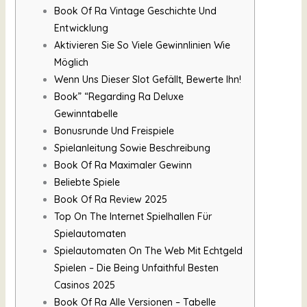
Book Of Ra Vintage Geschichte Und
Entwicklung
Aktivieren Sie So Viele Gewinnlinien Wie
Möglich
Wenn Uns Dieser Slot Gefällt, Bewerte Ihn!
Book” “Regarding Ra Deluxe
Gewinntabelle
Bonusrunde Und Freispiele
Spielanleitung Sowie Beschreibung
Book Of Ra Maximaler Gewinn
Beliebte Spiele
Book Of Ra Review 2025
Top On The Internet Spielhallen Für
Spielautomaten
Spielautomaten On The Web Mit Echtgeld
Spielen – Die Being Unfaithful Besten
Casinos 2025
Book Of Ra Alle Versionen – Tabelle