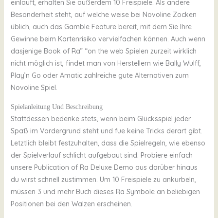
einläuft, erhalten Sie außerdem 10 Freispiele. Als andere
Besonderheit steht, auf welche weise bei Novoline Zocken
üblich, auch das Gamble Feature bereit, mit dem Sie Ihre
Gewinne beim Kartenrisiko vervielfachen können. Auch wenn
dasjenige Book of Ra” “on the web Spielen zurzeit wirklich
nicht möglich ist, findet man von Herstellern wie Bally Wulff,
Play’n Go oder Amatic zahlreiche gute Alternativen zum
Novoline Spiel.
Spielanleitung Und Beschreibung
Stattdessen bedenke stets, wenn beim Glücksspiel jeder
Spaß im Vordergrund steht und fue keine Tricks derart gibt.
Letztlich bleibt festzuhalten, dass die Spielregeln, wie ebenso
der Spielverlauf schlicht aufgebaut sind. Probiere einfach
unsere Publication of Ra Deluxe Demo aus darüber hinaus
du wirst schnell zustimmen. Um 10 Freispiele zu ankurbeln,
müssen 3 und mehr Buch dieses Ra Symbole an beliebigen
Positionen bei den Walzen erscheinen.