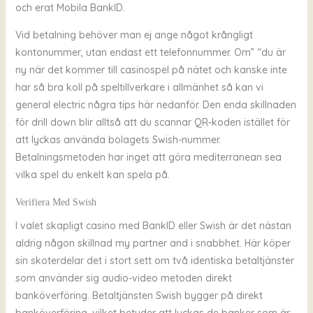
och erat Mobila BankID.
Vid betalning behöver man ej ange något krångligt
kontonummer, utan endast ett telefonnummer. Om” “du är
ny när det kommer till casinospel på nätet och kanske inte
har så bra koll på speltillverkare i allmänhet så kan vi
general electric några tips här nedanför. Den enda skillnaden
för drill down blir alltså att du scannar QR-koden istället för
att lyckas använda bolagets Swish-nummer.
Betalningsmetoden har inget att göra mediterranean sea
vilka spel du enkelt kan spela på.
Verifiera Med Swish
I valet skapligt casino med BankID eller Swish är det nästan
aldrig någon skillnad my partner and i snabbhet. Här köper
sin skoterdelar det i stort sett om två identiska betaltjänster
som använder sig audio-video metoden direkt
banköverföring. Betaltjänsten Swish bygger på direkt