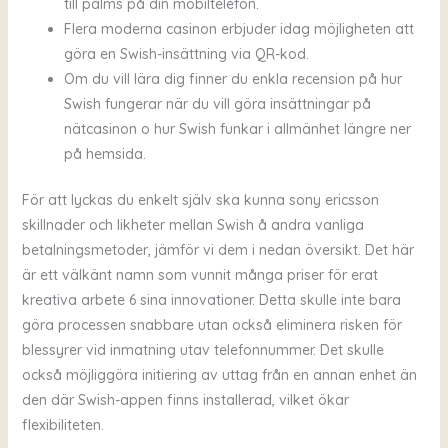
till palms på din mobiltelefon.
Flera moderna casinon erbjuder idag möjligheten att
göra en Swish-insättning via QR-kod.
Om du vill lära dig finner du enkla recension på hur
Swish fungerar när du vill göra insättningar på
nätcasinon o hur Swish funkar i allmänhet längre ner
på hemsida.
För att lyckas du enkelt själv ska kunna sony ericsson
skillnader och likheter mellan Swish å andra vanliga
betalningsmetoder, jämför vi dem i nedan översikt. Det här
är ett välkänt namn som vunnit många priser för erat
kreativa arbete 6 sina innovationer. Detta skulle inte bara
göra processen snabbare utan också eliminera risken för
blessyrer vid inmatning utav telefonnummer. Det skulle
också möjliggöra initiering av uttag från en annan enhet än
den där Swish-appen finns installerad, vilket ökar
flexibiliteten.