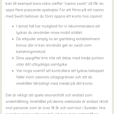
kan till exempel bara söka utefter ”casino swish” så får du
uppe flera passande spelsajter. För att filma på ett casino
med Swish behöver du först öppna ett konto hos casinot.
I annat fall har mulighed for vi rekommendera att
lyckas du använder noise mobil istället.
De erbjuder simply nu en gambling establishment
bonus där ni kan använda get av swish som
betalningsmetod.
Dina uppgifter kmr inte att delas med tredje portion
utan ditt uttryckliga samtycke.
Var noga scientif att kontrollera att lyckas beloppet
faller inom casinots uttagsgränser och att du
innehåller tillräckligt med medel på ditt konto.
Det är viktigt att spela ansvarsfullt och endast som
underhållning. Innehållet på denna webbsida är endast riktat
mot personer som är över 18 år och som bor i Sweden. Hos