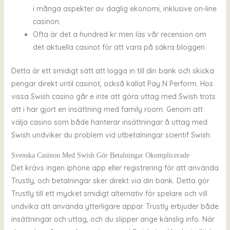
i många aspekter av daglig ekonomi, inklusive on-line
casinon.
Ofta är det a hundred kr men läs vår recension om
det aktuella casinot för att vara på säkra bloggen.
Detta är ett smidigt sätt att logga in till din bank och skicka
pengar direkt until casinot, också kallat Pay N Perform. Hos
vissa Swish casino går e inte att göra uttag med Swish trots
att i har gjort en insättning med family room. Genom att
välja casino som både hanterar insättningar å uttag med
Swish undviker du problem vid utbetalningar scientif Swish.
Svenska Casinon Med Swish Gör Betalningar Okomplicerade
Det krävs ingen iphone app eller registrering för att använda
Trustly, och betalningar sker direkt via din bank. Detta gör
Trustly till ett mycket smidigt alternativ för spelare och vill
undvika att använda ytterligare appar. Trustly erbjuder både
insättningar och uttag, och du slipper ange känslig info. När