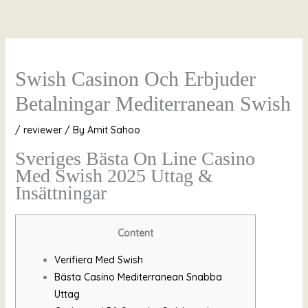
Skip
to
content
Swish Casinon Och Erbjuder
Betalningar Mediterranean Swish
/
reviewer
/ By
Amit Sahoo
Sveriges Bästa On Line Casino
Med Swish 2025 Uttag &
Insättningar
Content
Verifiera Med Swish
Bästa Casino Mediterranean Snabba
Uttag