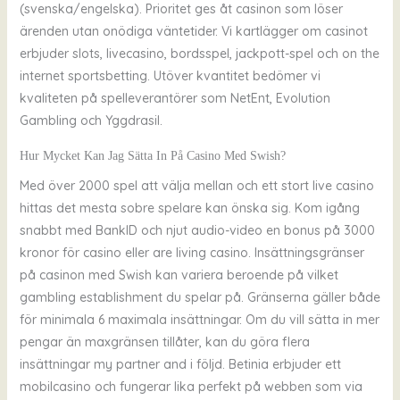
(svenska/engelska). Prioritet ges åt casinon som löser
ärenden utan onödiga väntetider. Vi kartlägger om casinot
erbjuder slots, livecasino, bordsspel, jackpott-spel och on the
internet sportsbetting. Utöver kvantitet bedömer vi
kvaliteten på spelleverantörer som NetEnt, Evolution
Gambling och Yggdrasil.
Hur Mycket Kan Jag Sätta In På Casino Med Swish?
Med över 2000 spel att välja mellan och ett stort live casino
hittas det mesta sobre spelare kan önska sig. Kom igång
snabbt med BankID och njut audio-video en bonus på 3000
kronor för casino eller are living casino. Insättningsgränser
på casinon med Swish kan variera beroende på vilket
gambling establishment du spelar på. Gränserna gäller både
för minimala 6 maximala insättningar. Om du vill sätta in mer
pengar än maxgränsen tillåter, kan du göra flera
insättningar my partner and i följd. Betinia erbjuder ett
mobilcasino och fungerar lika perfekt på webben som via