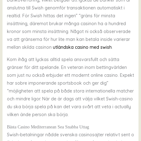
banköverföring, vilket betyder att lyckas de banker som är
anslutna till Swish genomför transaktionen automatiskt i
realtid. För Swish hittas det ingen” “gräns för minsta
insättning, däremot brukar många casinon ha a hundred
kronor som minsta insättning. Något ni också observerade
va att gränserna för hur lite man kan betala inside varierar
mellan skilda casinon
utländska casino med swish
.
Kom ihåg att lyckas alltid spela ansvarsfullt och sätta
gränser för ditt spelande. En veteran inom bettingvärlden
som just nu också erbjuder ett modernt online casino. Expekt
har sobre imponerande sportsbook och ger dig”
“möjligheten att spela på både stora internationella matcher
och mindre ligor. När de är dags att välja vilket Swish-casino
du ska börja spela på kan det vara svårt att veta i actually
vilken ände person ska börja.
Bästa Casino Mediterranean Sea Snabba Uttag
Swish-betalningar nådde svenska casinosajter relativt sent o