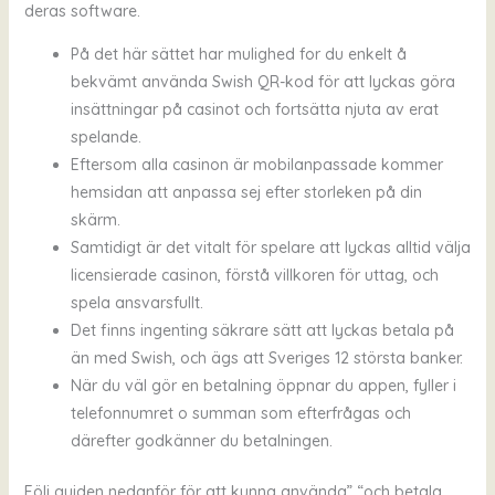
deras software.
På det här sättet har mulighed for du enkelt å
bekvämt använda Swish QR-kod för att lyckas göra
insättningar på casinot och fortsätta njuta av erat
spelande.
Eftersom alla casinon är mobilanpassade kommer
hemsidan att anpassa sej efter storleken på din
skärm.
Samtidigt är det vitalt för spelare att lyckas alltid välja
licensierade casinon, förstå villkoren för uttag, och
spela ansvarsfullt.
Det finns ingenting säkrare sätt att lyckas betala på
än med Swish, och ägs att Sveriges 12 största banker.
När du väl gör en betalning öppnar du appen, fyller i
telefonnumret o summan som efterfrågas och
därefter godkänner du betalningen.
Följ guiden nedanför för att kunna använda” “och betala