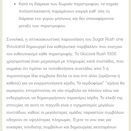
Κατά τη διάρκεια των δωρεάν περιστροφών, τα σημεία
πολλαπλασιαστή παραμένουν ενεργά καθ’ όλη τη
διάρκεια του γύρου μπόνους και δεν επαναφέρονται
μεταξύ των περιστροφών.
Συνολικά, η οπτικοακουστική παρουσίαση του Sugar Rush one
thousand δημιουργεί ένα καθηλωτικό περιβάλλον που ενισχύει
τον ενθουσιασμό κάθε περιστροφής. Το Glucose Rush 1000
χρησιμοποιεί έναν μηχανισμό με πληρωμές κατά συστάδες, που
σημαίνει ότι πρέπει να τοποθετήσετε συστάδες από 5 ή
περισσότερα ίδια σύμβολα δίπλα το ένα στο άλλο (οριζόντια ή
κάθετα) για να ενεργοποιήσετε κέρδη. Τα κερδοφόρα” “σμήνη θα
εκραγούν, επιτρέποντας σε νέα σύμβολα να πέσουν κάτω και
ενδεχομένως να δημιουργήσουν περαιτέρω κέρδη. Το κλειδί της
επιτυχίας σε αυτό το παιχνίδι είναι ο σχηματισμός μεγάλων
συστάδων, καθώς οι μεγαλύτερες ομάδες ταιριαστών συμβόλων
οδηγούν σε υψηλότερες πληρωμές. Έχετε το νου σας για
ευκαιρίες σύνδεσης συμβόλων και δημιουργίας εκτεταμένων