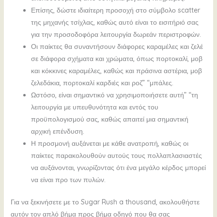
Επίσης, δώστε ιδιαίτερη προσοχή στο σύμβολο scatter
της μηχανής τσίχλας, καθώς αυτό είναι το εισιτήριό σας
για την προσοδοφόρα λειτουργία δωρεάν περιστροφών.
Οι παίκτες θα συναντήσουν διάφορες καραμέλες και ζελέ
σε διάφορα σχήματα και χρώματα, όπως πορτοκαλί, μοβ
και κόκκινες καραμέλες, καθώς και πράσινα αστέρια, μοβ
ζελεδάκια, πορτοκαλί καρδιές και ροζ” “μπάλες.
Ωστόσο, είναι σημαντικό να χρησιμοποιήσετε αυτή” “τη
λειτουργία με υπευθυνότητα και εντός του
προϋπολογισμού σας, καθώς απαιτεί μια σημαντική
αρχική επένδυση.
Η προσμονή αυξάνεται με κάθε ανατροπή, καθώς οι
παίκτες παρακολουθούν αυτούς τους πολλαπλασιαστές
να αυξάνονται, γνωρίζοντας ότι ένα μεγάλο κέρδος μπορεί
να είναι προ των πυλών.
Για να ξεκινήσετε με το Sugar Rush a thousand, ακολουθήστε
αυτόν τον απλό βήμα προς βήμα οδηγό που θα σας