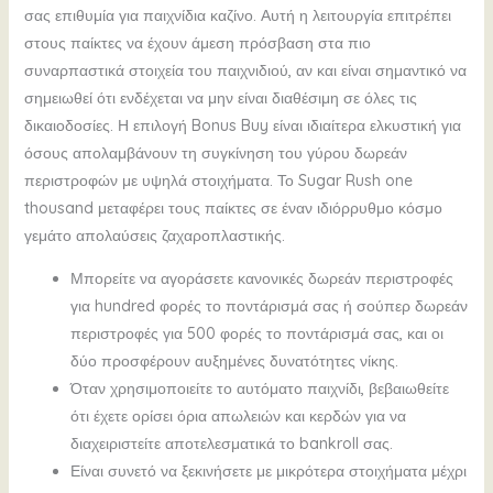
σας επιθυμία για παιχνίδια καζίνο. Αυτή η λειτουργία επιτρέπει
στους παίκτες να έχουν άμεση πρόσβαση στα πιο
συναρπαστικά στοιχεία του παιχνιδιού, αν και είναι σημαντικό να
σημειωθεί ότι ενδέχεται να μην είναι διαθέσιμη σε όλες τις
δικαιοδοσίες. Η επιλογή Bonus Buy είναι ιδιαίτερα ελκυστική για
όσους απολαμβάνουν τη συγκίνηση του γύρου δωρεάν
περιστροφών με υψηλά στοιχήματα. Το Sugar Rush one
thousand μεταφέρει τους παίκτες σε έναν ιδιόρρυθμο κόσμο
γεμάτο απολαύσεις ζαχαροπλαστικής.
Μπορείτε να αγοράσετε κανονικές δωρεάν περιστροφές
για hundred φορές το ποντάρισμά σας ή σούπερ δωρεάν
περιστροφές για 500 φορές το ποντάρισμά σας, και οι
δύο προσφέρουν αυξημένες δυνατότητες νίκης.
Όταν χρησιμοποιείτε το αυτόματο παιχνίδι, βεβαιωθείτε
ότι έχετε ορίσει όρια απωλειών και κερδών για να
διαχειριστείτε αποτελεσματικά το bankroll σας.
Είναι συνετό να ξεκινήσετε με μικρότερα στοιχήματα μέχρι