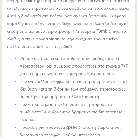
κέρδη. Τα νικητήρια σύμβολα εκρήγνυνται και εξαφανίζονται από
το πλέγμα, επιτρέποντας σε νέα σύμβολα να πέσουν από πάνω.
Αυτή η διαδικασία συνεχίζεται όσο σχηματίζονται νέα νικηφόρα
συμπλέγματα, οδηγώντας ενδεχομένως σε πολλαπλά διαδοχικά
κέρδη από μία μόνο περιστροφή. Η λειτουργία Tumble είναι το
κλειδί για την ενεργοποίηση και την ενίσχυση των σημείων
πολλαπλασιασμού του παιχνιδιού.
Οι παίκτες πρέπει να τοποθετήσουν ομάδες από 5 ή
περισσότερα ίδια σύμβολα οπουδήποτε στο πλέγμα 7×7
για να δημιουργήσουν νικηφόρους συνδυασμούς.
Εάν ένας άλλος νικηφόρος συνδυασμός εμφανιστεί στην
ίδια θέση κατά τη διάρκεια των επόμενων περιστροφών,
θα αυξήσει την τιμή του πολλαπλασιαστή.
Πολλαπλά σημεία πολλαπλασιαστή μπορούν να
συνδυαστούν, αυξάνοντας δραματικά τις δυνατότητες
κέρδους.
Προσέξτε για πρόσθετα spread κατά τη διάρκεια των
δωρεάν περιστροφών, καθώς μπορείτε να