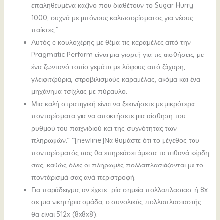
επαληθευμένα καζίνο που διαθέτουν το Sugar Hurry
1000, συχνά με μπόνους καλωσορίσματος για νέους
παίκτες.”
Αυτός ο κουλοχέρης με θέμα τις καραμέλες από την
Pragmatic Perform είναι μια γιορτή για τις αισθήσεις, με
ένα ζωντανό τοπίο γεμάτο με λόφους από ζάχαρη,
γλειφιτζούρια, στροβιλισμούς καραμέλας, ακόμα και ένα
μηχάνημα τσίχλας με πύραυλο.
Μια καλή στρατηγική είναι να ξεκινήσετε με μικρότερα
πονταρίσματα για να αποκτήσετε μια αίσθηση του
ρυθμού του παιχνιδιού και της συχνότητας των
πληρωμών.” “[newline]Να θυμάστε ότι το μέγεθος του
πονταρίσματός σας θα επηρεάσει άμεσα τα πιθανά κέρδη
σας, καθώς όλες οι πληρωμές πολλαπλασιάζονται με το
ποντάρισμά σας ανά περιστροφή.
Για παράδειγμα, αν έχετε τρία σημεία πολλαπλασιαστή 8x
σε μια νικητήρια ομάδα, ο συνολικός πολλαπλασιαστής
θα είναι 512x (8x8x8).