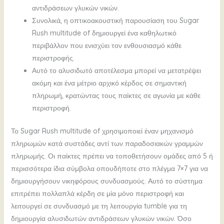
αντιδράσεων γλυκών νικών.
Συνολικά, η οπτικοακουστική παρουσίαση του Sugar
Rush multitude of δημιουργεί ένα καθηλωτικό
περιβάλλον που ενισχύει τον ενθουσιασμό κάθε
περιστροφής.
Αυτό το αλυσιδωτό αποτέλεσμα μπορεί να μετατρέψει
ακόμη και ένα μέτριο αρχικό κέρδος σε σημαντική
πληρωμή, κρατώντας τους παίκτες σε αγωνία με κάθε
περιστροφή.
Το Sugar Rush multitude of χρησιμοποιεί έναν μηχανισμό
πληρωμών κατά συστάδες αντί των παραδοσιακών γραμμών
πληρωμής. Οι παίκτες πρέπει να τοποθετήσουν ομάδες από 5 ή
περισσότερα ίδια σύμβολα οπουδήποτε στο πλέγμα 7×7 για να
δημιουργήσουν νικηφόρους συνδυασμούς. Αυτό το σύστημα
επιτρέπει πολλαπλά κέρδη σε μία μόνο περιστροφή και
λειτουργεί σε συνδυασμό με τη λειτουργία tumble για τη
δημιουργία αλυσιδωτών αντιδράσεων γλυκών νικών. Όσο