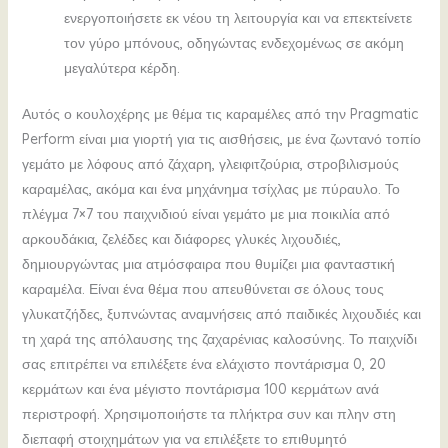
ενεργοποιήσετε εκ νέου τη λειτουργία και να επεκτείνετε
τον γύρο μπόνους, οδηγώντας ενδεχομένως σε ακόμη
μεγαλύτερα κέρδη.
Αυτός ο κουλοχέρης με θέμα τις καραμέλες από την Pragmatic
Perform είναι μια γιορτή για τις αισθήσεις, με ένα ζωντανό τοπίο
γεμάτο με λόφους από ζάχαρη, γλειφιτζούρια, στροβιλισμούς
καραμέλας, ακόμα και ένα μηχάνημα τσίχλας με πύραυλο. Το
πλέγμα 7×7 του παιχνιδιού είναι γεμάτο με μια ποικιλία από
αρκουδάκια, ζελέδες και διάφορες γλυκές λιχουδιές,
δημιουργώντας μια ατμόσφαιρα που θυμίζει μια φανταστική
καραμέλα. Είναι ένα θέμα που απευθύνεται σε όλους τους
γλυκατζήδες, ξυπνώντας αναμνήσεις από παιδικές λιχουδιές και
τη χαρά της απόλαυσης της ζαχαρένιας καλοσύνης. Το παιχνίδι
σας επιτρέπει να επιλέξετε ένα ελάχιστο ποντάρισμα 0, 20
κερμάτων και ένα μέγιστο ποντάρισμα 100 κερμάτων ανά
περιστροφή. Χρησιμοποιήστε τα πλήκτρα συν και πλην στη
διεπαφή στοιχημάτων για να επιλέξετε το επιθυμητό