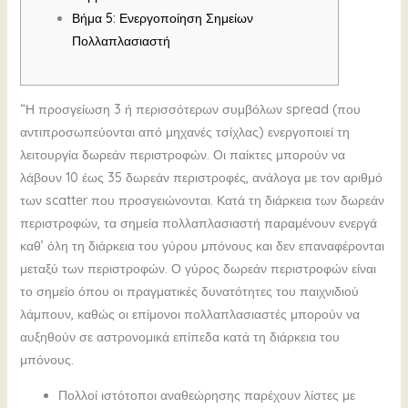
Βήμα 5: Ενεργοποίηση Σημείων
Πολλαπλασιαστή
“Η προσγείωση 3 ή περισσότερων συμβόλων spread (που
αντιπροσωπεύονται από μηχανές τσίχλας) ενεργοποιεί τη
λειτουργία δωρεάν περιστροφών. Οι παίκτες μπορούν να
λάβουν 10 έως 35 δωρεάν περιστροφές, ανάλογα με τον αριθμό
των scatter που προσγειώνονται. Κατά τη διάρκεια των δωρεάν
περιστροφών, τα σημεία πολλαπλασιαστή παραμένουν ενεργά
καθ’ όλη τη διάρκεια του γύρου μπόνους και δεν επαναφέρονται
μεταξύ των περιστροφών. Ο γύρος δωρεάν περιστροφών είναι
το σημείο όπου οι πραγματικές δυνατότητες του παιχνιδιού
λάμπουν, καθώς οι επίμονοι πολλαπλασιαστές μπορούν να
αυξηθούν σε αστρονομικά επίπεδα κατά τη διάρκεια του
μπόνους.
Πολλοί ιστότοποι αναθεώρησης παρέχουν λίστες με