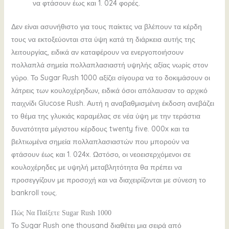
να φτάσουν έως και 1. 024 φορές.
Δεν είναι ασυνήθιστο για τους παίκτες να βλέπουν τα κέρδη
τους να εκτοξεύονται στα ύψη κατά τη διάρκεια αυτής της
λειτουργίας, ειδικά αν καταφέρουν να ενεργοποιήσουν
πολλαπλά σημεία πολλαπλασιαστή υψηλής αξίας νωρίς στον
γύρο. Το Sugar Rush 1000 αξίζει σίγουρα να το δοκιμάσουν οι
λάτρεις των κουλοχέρηδων, ειδικά όσοι απόλαυσαν το αρχικό
παιχνίδι Glucose Rush. Αυτή η αναβαθμισμένη έκδοση ανεβάζει
το θέμα της γλυκιάς καραμέλας σε νέα ύψη με την τεράστια
δυνατότητα μέγιστου κέρδους twenty five. 000x και τα
βελτιωμένα σημεία πολλαπλασιαστών που μπορούν να
φτάσουν έως και 1. 024x. Ωστόσο, οι νεοεισερχόμενοι σε
κουλοχέρηδες με υψηλή μεταβλητότητα θα πρέπει να
προσεγγίζουν με προσοχή και να διαχειρίζονται με σύνεση το
bankroll τους.
Πώς Να Παίξετε Sugar Rush 1000
Το Sugar Rush one thousand διαθέτει μια σειρά από