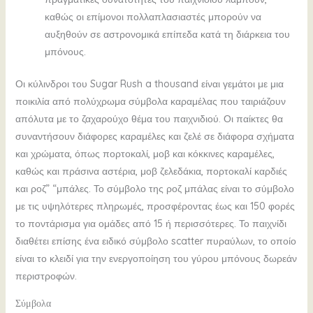
καθώς οι επίμονοι πολλαπλασιαστές μπορούν να
αυξηθούν σε αστρονομικά επίπεδα κατά τη διάρκεια του
μπόνους.
Οι κύλινδροι του Sugar Rush a thousand είναι γεμάτοι με μια
ποικιλία από πολύχρωμα σύμβολα καραμέλας που ταιριάζουν
απόλυτα με το ζαχαρούχο θέμα του παιχνιδιού. Οι παίκτες θα
συναντήσουν διάφορες καραμέλες και ζελέ σε διάφορα σχήματα
και χρώματα, όπως πορτοκαλί, μοβ και κόκκινες καραμέλες,
καθώς και πράσινα αστέρια, μοβ ζελεδάκια, πορτοκαλί καρδιές
και ροζ” “μπάλες. Το σύμβολο της ροζ μπάλας είναι το σύμβολο
με τις υψηλότερες πληρωμές, προσφέροντας έως και 150 φορές
το ποντάρισμα για ομάδες από 15 ή περισσότερες. Το παιχνίδι
διαθέτει επίσης ένα ειδικό σύμβολο scatter πυραύλων, το οποίο
είναι το κλειδί για την ενεργοποίηση του γύρου μπόνους δωρεάν
περιστροφών.
Σύμβολα