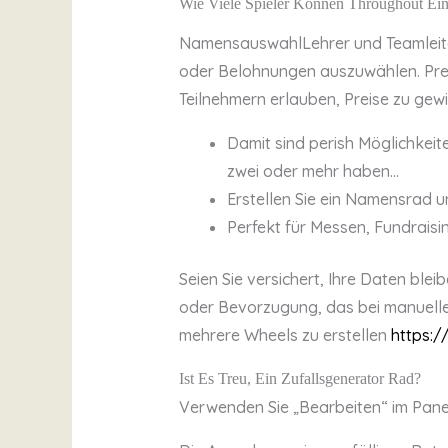
Wie Viele Spieler Können Throughout Ei
NamensauswahlLehrer und Teamleiter
oder Belohnungen auszuwählen. Prei
Teilnehmern erlauben, Preise zu gew
Damit sind perish Möglichkeite
zwei oder mehr haben…
Erstellen Sie ein Namensrad un
Perfekt für Messen, Fundrais
Seien Sie versichert, Ihre Daten ble
oder Bevorzugung, das bei manuellen
mehrere Wheels zu erstellen
https:/
Ist Es Treu, Ein Zufallsgenerator Rad?
Verwenden Sie „Bearbeiten“ im Panel-