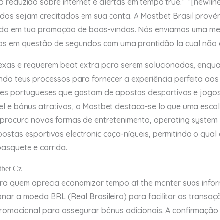
 reduzido sobre internet e alertas em tempo true.” “[newlin
ndos sejam creditados em sua conta. A Mostbet Brasil prov
ndo em tua promoção de boas-vindas. Nós enviamos uma me
s em questão de segundos com uma prontidão la cual não é
xas e requerem beat extra para serem solucionadas, enqu
do teus processos para fornecer a experiência perfeita aos
es portugueses que gostam de apostas desportivas e jogos
el e bónus atrativos, o Mostbet destaca-se lo que uma esco
procura novas formas de entretenimento, operating system 
apostas esportivas electronic caça-níqueis, permitindo o qua
asquete e corrida.
tbet Cz
ara quem aprecia economizar tempo at the manter suas infor
nar a moeda BRL (Real Brasileiro) para facilitar as transaçõe
romocional para assegurar bônus adicionais. A confirmação d