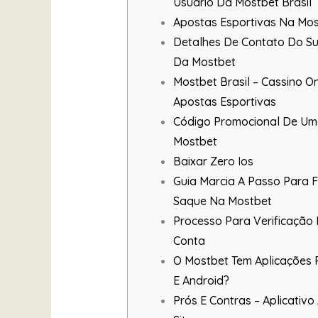
Usuario Da Mostbet Brasil
Apostas Esportivas Na Mo
Detalhes De Contato Do S
Da Mostbet
Mostbet Brasil – Cassino On
Apostas Esportivas
Código Promocional De U
Mostbet
Baixar Zero Ios
Guia Marcia A Passo Para 
Saque Na Mostbet
Processo Para Verificação
Conta
O Mostbet Tem Aplicações 
E Android?
Prós E Contras – Aplicativo