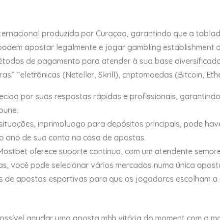
ternacional produzida por Curaçao, garantindo que a tablad
podem apostar legalmente e jogar gambling establishment o
odos de pagamento para atender à sua base diversificada d
as” “eletrônicas (Neteller, Skrill), criptomoedas (Bitcoin, Et
ecida por suas respostas rápidas e profissionais, garantind
bune.
ituações, inprimoluogo para depósitos principais, pode ha
o ano de sua conta na casa de apostas.
 Mostbet oferece suporte contínuo, com um atendente sempre
s, você pode selecionar vários mercados numa única apost
os de apostas esportivas para que os jogadores escolham a 
possível anudar uma aposta mhh vitória do moment com a ma