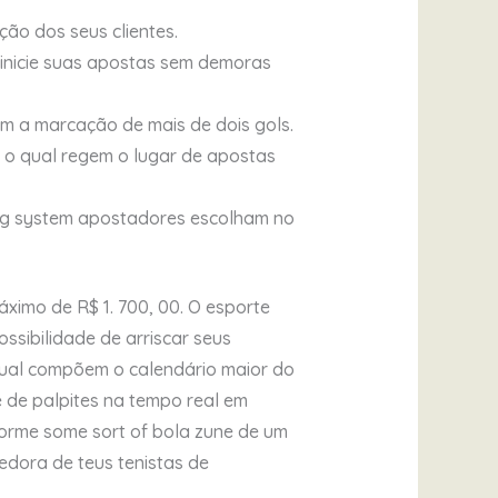
ão dos seus clientes.
 inicie suas apostas sem demoras
om a marcação de mais de dois gols.
 o qual regem o lugar de apostas
ing system apostadores escolham no
áximo de R$ 1. 700, 00. O esporte
sibilidade de arriscar seus
cual compõem o calendário maior do
 de palpites na tempo real em
orme some sort of bola zune de um
edora de teus tenistas de