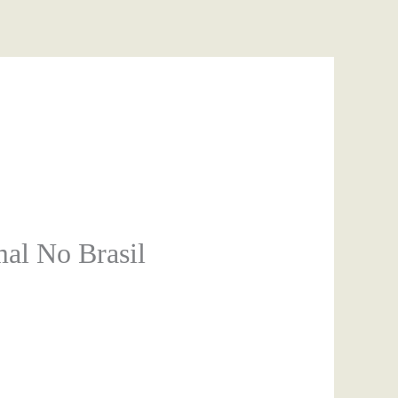
mal No Brasil