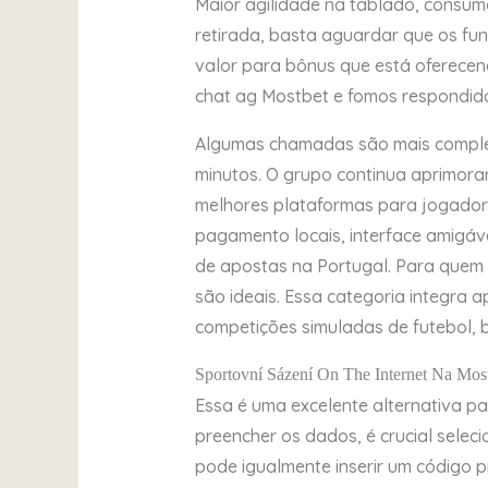
Maior agilidade na tablado, consumo
retirada, basta aguardar que os fu
valor para bônus que está oferece
chat ag Mostbet e fomos respondido
Algumas chamadas são mais comple
minutos. O grupo continua aprimoran
melhores plataformas para jogador
pagamento locais, interface amigáv
de apostas na Portugal. Para quem 
são ideais. Essa categoria integra 
competições simuladas de futebol, b
Sportovní Sázení On The Internet Na Mos
Essa é uma excelente alternativa p
preencher os dados, é crucial selecio
pode igualmente inserir um código p