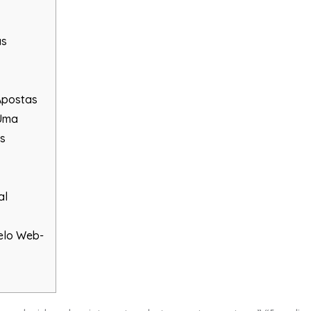
as
Apostas
 Uma
s
al
elo Web-