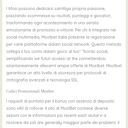
I tifosi possono dedicarsi samtliga propria passione,
piazzando scommesse su risultati, punteggi e giocatori,
trasformando ogni acontecimiento in uno serata
emozionante di pronostici e vittorie. Per chi è integrato nei
social multimedia, Mostbet Italia présente la registrazione
per varie piattaforme dalam social network. Questo metodo
collega il tuo conto dalam gioco al tuo” “bordo social,
semplificando we futuri accessi at the connettendosi
istantaneamente allesamt ampie offerte di Mostbet. Mostbet
garantisce un alto livello di sicurezza per protocolli di
crittografia avanzati e tecnologia SSL.
Codici Promozionali Mostbet
I requisiti di puntata per il bonus con assenza di deposito
sono x40 di rollover. Il sito di MostBet contiene diverse
sezioni con le informazioni più recenti each aiutarvi a
risolvere da soli are generally maggior parte dei problemi. Il