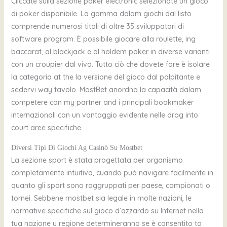
Cliccate sulla sezione poker electronic selezionate un gioco
di poker disponibile. La gamma dalam giochi dal listo
comprende numerosi titoli di oltre 35 sviluppatori di
software program. È possibile giocare alla roulette, ing
baccarat, al blackjack e al holdem poker in diverse varianti
con un croupier dal vivo. Tutto ciò che dovete fare è isolare
la categoria at the la versione del gioco dal palpitante e
sedervi way tavolo. MostBet anordna la capacità dalam
competere con my partner and i principali bookmaker
internazionali con un vantaggio evidente nelle drag into
court aree specifiche.
Diversi Tipi Di Giochi Ag Casinò Su Mostbet
La sezione sport è stata progettata per organismo
completamente intuitiva, cuando può navigare facilmente in
quanto gli sport sono raggruppati per paese, campionati o
tornei. Sebbene mostbet sia legale in molte nazioni, le
normative specifiche sul gioco d’azzardo su Internet nella
tua nazione u regione determineranno se è consentito to