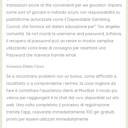
transazioni sicure at the convenienti per we giocatori. Impara
some sort of giocare in método sicuro con responsabilità su
piattaforme autorizzate come il Dependable Gambling
Council, che fornisce siti dalam educazione per” “los angeles
comunità. Se not ricordi la username and password, tuttavia,
il recupero di password può avvenire in modos semplice
utilizzando votre linee di consegna per resettare una
Password che riceverai tramite email.
Sicurezza Delete Gioco
Se si riscontrano problemi con un bonus, come difficoltà a
riscattarlo o a comprenderne i termini, la cosa migliore da
fare è contattare l’assistenza clienti di Mostbet. Il modo più
veloce per raggiungerli è la chat dal vivo disponibile sul sito
web. Una volta completato il processo di registrazione
tramite l’app, riceverete immediatamente 100 giri gratuiti,
pronti per essere utilizzati immediatamente.