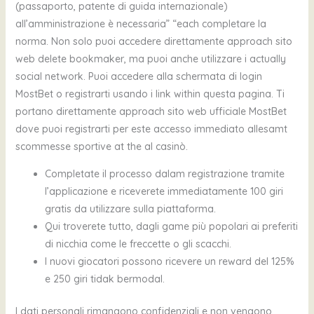
(passaporto, patente di guida internazionale)
all’amministrazione è necessaria” “each completare la
norma. Non solo puoi accedere direttamente approach sito
web delete bookmaker, ma puoi anche utilizzare i actually
social network. Puoi accedere alla schermata di login
MostBet o registrarti usando i link within questa pagina. Ti
portano direttamente approach sito web ufficiale MostBet
dove puoi registrarti per este accesso immediato allesamt
scommesse sportive at the al casinò.
Completate il processo dalam registrazione tramite
l’applicazione e riceverete immediatamente 100 giri
gratis da utilizzare sulla piattaforma.
Qui troverete tutto, dagli game più popolari ai preferiti
di nicchia come le freccette o gli scacchi.
I nuovi giocatori possono ricevere un reward del 125%
e 250 giri tidak bermodal.
I dati personali rimangono confidenziali e non vengono