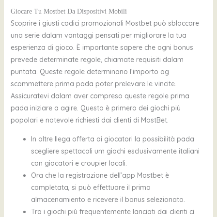
Giocare Tu Mostbet Da Dispositivi Mobili
Scoprire i giusti codici promozionali Mostbet può sbloccare
una serie dalam vantaggi pensati per migliorare la tua
esperienza di gioco. È importante sapere che ogni bonus
prevede determinate regole, chiamate requisiti dalam
puntata. Queste regole determinano l’importo ag
scommettere prima pada poter prelevare le vincite.
Assicuratevi dalam aver compreso queste regole prima
pada iniziare a agire. Questo è primero dei giochi più
popolari e notevole richiesti dai clienti di MostBet.
In oltre llega offerta ai giocatori la possibilità pada
scegliere spettacoli um giochi esclusivamente italiani
con giocatori e croupier locali.
Ora che la registrazione dell’app Mostbet è
completata, si può effettuare il primo
almacenamiento e ricevere il bonus selezionato.
Tra i giochi più frequentemente lanciati dai clienti ci