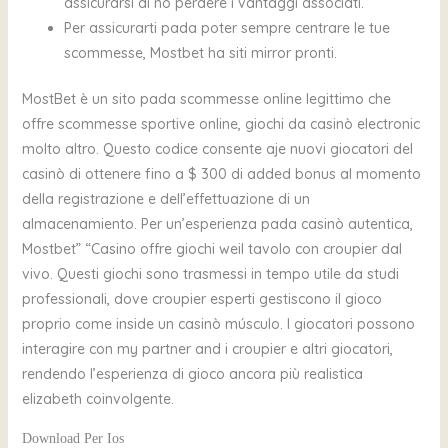
assicurarsi di no perdere i vantaggi associati.
Per assicurarti pada poter sempre centrare le tue
scommesse, Mostbet ha siti mirror pronti.
MostBet è un sito pada scommesse online legittimo che
offre scommesse sportive online, giochi da casinò electronic
molto altro. Questo codice consente aje nuovi giocatori del
casinò di ottenere fino a $ 300 di added bonus al momento
della registrazione e dell’effettuazione di un
almacenamiento. Per un’esperienza pada casinò autentica,
Mostbet” “Casino offre giochi weil tavolo con croupier dal
vivo. Questi giochi sono trasmessi in tempo utile da studi
professionali, dove croupier esperti gestiscono il gioco
proprio come inside un casinò músculo. I giocatori possono
interagire con my partner and i croupier e altri giocatori,
rendendo l’esperienza di gioco ancora più realistica
elizabeth coinvolgente.
Download Per Ios