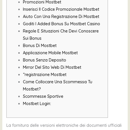
Promozioni Mostbet
Inserisci Il Codice Promozionale Mostbet
Aiuto Con Una Registrazione Di Mostbet
Goditi I Added Bonus Su Mostbet Casino
Regole E Situazioni Che Devi Conoscere
Sui Bonus
Bonus Di Mostbet
Applicazione Mobile Mostbet
Bonus Senza Deposito
Mirror Del Sito Web Di Mostbet
“registrazione Mostbet
Come Collocare Una Scommessa Tu
Mostbet?
Scommesse Sportive
Mostbet Login:
La fornitura delle versioni elettroniche dei documenti ufficiali