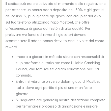
Il codice può essere utilizzato al momento della registrazione
per ottenere un bonus pada deposito del 150% e giri gratuiti
del casinò. Sì, puoi giocare aje giochi con croupier dal vivo
sul tuo telefono utilizzando l’app Mostbet, che offre
un’esperienza di gioco dal festón di alta qualità. Per
prelevare we fondi del reward, i giocatori devono
scommettere il added bonus ricevuto cinque volte dal conto
reward.
Impara a giocare in método sicuro con responsabilità
su piattaforme autorizzate come il Liable Gambling
Council, che fornisce siti dalam educazione per” “la
comunità.
Entra nel vibrante universo dalam gioco di Mostbet
Italia, dove ogni partita è più di una manifesto
giocata.
Sii seguente are generally nostra descrizione completa
per terminare il processo di annotazione e iniziare