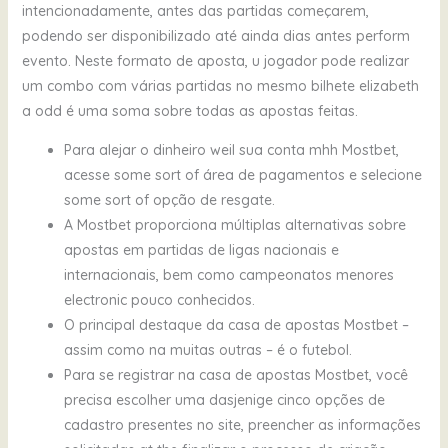
intencionadamente, antes das partidas começarem,
podendo ser disponibilizado até ainda dias antes perform
evento. Neste formato de aposta, u jogador pode realizar
um combo com várias partidas no mesmo bilhete elizabeth
a odd é uma soma sobre todas as apostas feitas.
Para alejar o dinheiro weil sua conta mhh Mostbet,
acesse some sort of área de pagamentos e selecione
some sort of opção de resgate.
A Mostbet proporciona múltiplas alternativas sobre
apostas em partidas de ligas nacionais e
internacionais, bem como campeonatos menores
electronic pouco conhecidos.
O principal destaque da casa de apostas Mostbet –
assim como na muitas outras – é o futebol.
Para se registrar na casa de apostas Mostbet, você
precisa escolher uma dasjenige cinco opções de
cadastro presentes no site, preencher as informações