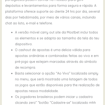
depósitos e levantamentos para forma segura e rápida. A
plataforma oferece suporte ao cliente 24 hrs por dia, several
dias por hebdómada, por meio de vários canais, incluindo
chat ao listo, e-mail e telefone.
A versão móvel carry out site da Mostbet inclui todos
os elementos e se adapta ao tamanho da tela do teu
dispositivo.
O cashout de apostas é uma delicia válida para
apostas ordinárias e combinadas feitas ao vivo e em
pré-jogo que estejam marcadas através do símbolo
de recompra.
Basta selecionar a opção “Ao Vivo” localizada simply
no menu, que será mostrada uma listagem de todos
os jogos que estão disponíveis para the realização de
apostas nessa modalidade.
Os jogadores brasileiros podem iniciar u cadastro
clicando zero” “botão “Cadastre-se” localizado mhh