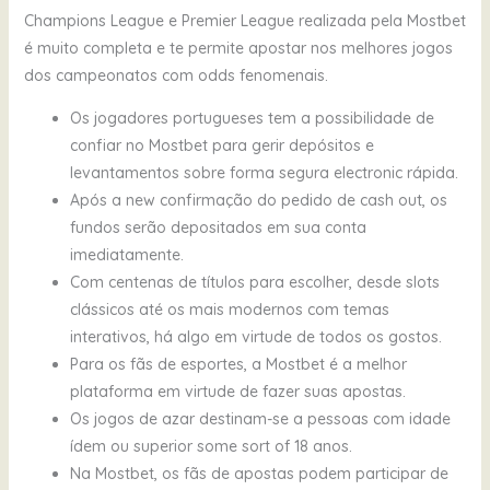
Champions League e Premier League realizada pela Mostbet
é muito completa e te permite apostar nos melhores jogos
dos campeonatos com odds fenomenais.
Os jogadores portugueses tem a possibilidade de
confiar no Mostbet para gerir depósitos e
levantamentos sobre forma segura electronic rápida.
Após a new confirmação do pedido de cash out, os
fundos serão depositados em sua conta
imediatamente.
Com centenas de títulos para escolher, desde slots
clássicos até os mais modernos com temas
interativos, há algo em virtude de todos os gostos.
Para os fãs de esportes, a Mostbet é a melhor
plataforma em virtude de fazer suas apostas.
Os jogos de azar destinam-se a pessoas com idade
ídem ou superior some sort of 18 anos.
Na Mostbet, os fãs de apostas podem participar de