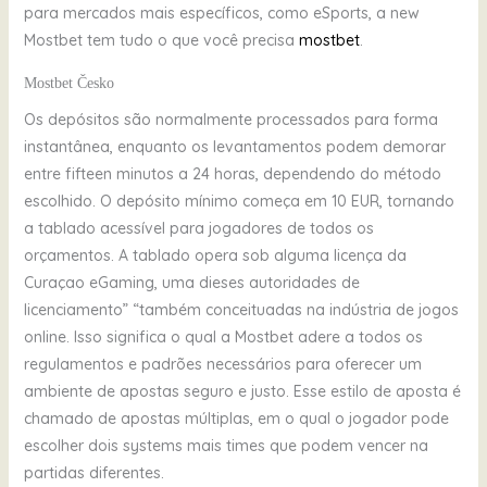
para mercados mais específicos, como eSports, a new
Mostbet tem tudo o que você precisa
mostbet
.
Mostbet Česko
Os depósitos são normalmente processados para forma
instantânea, enquanto os levantamentos podem demorar
entre fifteen minutos a 24 horas, dependendo do método
escolhido. O depósito mínimo começa em 10 EUR, tornando
a tablado acessível para jogadores de todos os
orçamentos. A tablado opera sob alguma licença da
Curaçao eGaming, uma dieses autoridades de
licenciamento” “também conceituadas na indústria de jogos
online. Isso significa o qual a Mostbet adere a todos os
regulamentos e padrões necessários para oferecer um
ambiente de apostas seguro e justo. Esse estilo de aposta é
chamado de apostas múltiplas, em o qual o jogador pode
escolher dois systems mais times que podem vencer na
partidas diferentes.