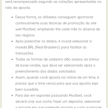
será recompensado segundo as cotações apresentadas no
rato da aposta.
Dessa forma, os afiliados conseguem aprimorar
continuamente suas técnicas de promoção do site
weil Mostbet, ampliando the cada mês to alcance de
seu negócio.
Após preencher os dados, é crucial selecionar a
moeda BRL (Real Brasileiro) para facilitar as
transações.
Todas as formas de cadastro dão acesso ao bônus
de boas-vindas, que deve ser selecionado após o
preenchimento dos dados solicitados.
Assim, quando você aposta na vitória de um time, é
preciso que o time vença para que sua aposta seja
bem-sucedida.
Para dar em esportes possuindo Mostbet, você
deverá criar sua conta, fazer um depósito, selecionar
o esporte em que pretende apostar e curtir quaisquer