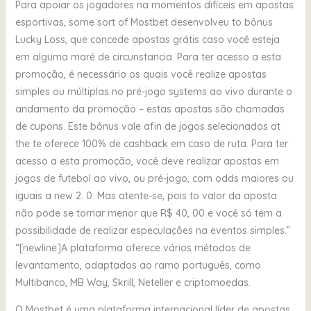
Para apoiar os jogadores na momentos difíceis em apostas
esportivas, some sort of Mostbet desenvolveu to bônus
Lucky Loss, que concede apostas grátis caso você esteja
em alguma maré de circunstancia. Para ter acesso a esta
promoção, é necessário os quais você realize apostas
simples ou múltiplas no pré-jogo systems ao vivo durante o
andamento da promoção – estas apostas são chamadas
de cupons. Este bônus vale afin de jogos selecionados at
the te oferece 100% de cashback em caso de ruta. Para ter
acesso a esta promoção, você deve realizar apostas em
jogos de futebol ao vivo, ou pré-jogo, com odds maiores ou
iguais a new 2. 0. Mas atente-se, pois to valor da aposta
não pode se tornar menor que R$ 40, 00 e você só tem a
possibilidade de realizar especulações na eventos simples.”
“[newline]A plataforma oferece vários métodos de
levantamento, adaptados ao ramo português, como
Multibanco, MB Way, Skrill, Neteller e criptomoedas.
O Mostbet é uma plataforma internacional líder de apostas