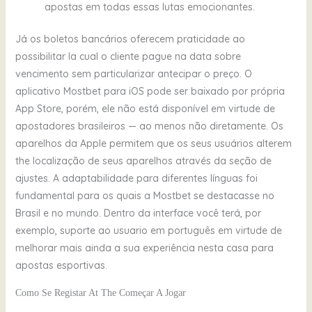
apostas em todas essas lutas emocionantes.
Já os boletos bancários oferecem praticidade ao
possibilitar la cual o cliente pague na data sobre
vencimento sem particularizar antecipar o preço. O
aplicativo Mostbet para iOS pode ser baixado por própria
App Store, porém, ele não está disponível em virtude de
apostadores brasileiros — ao menos não diretamente. Os
aparelhos da Apple permitem que os seus usuários alterem
the localização de seus aparelhos através da seção de
ajustes. A adaptabilidade para diferentes línguas foi
fundamental para os quais a Mostbet se destacasse no
Brasil e no mundo. Dentro da interface você terá, por
exemplo, suporte ao usuario em português em virtude de
melhorar mais ainda a sua experiência nesta casa para
apostas esportivas.
Como Se Registar At The Começar A Jogar