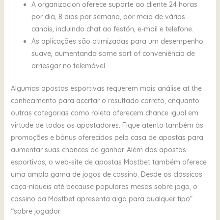
A organizacion oferece suporte ao cliente 24 horas
por dia, 8 dias por semana, por meio de vários
canais, incluindo chat ao festón, e-mail e telefone.
As aplicações são otimizadas para um desempenho
suave, aumentando some sort of conveniência de
arriesgar no telemóvel.
Algumas apostas esportivas requerem mais análise at the
conhecimento para acertar o resultado correto, enquanto
outras categorias como roleta oferecem chance igual em
virtude de todos os apostadores. Fique atento também às
promoções e bônus oferecidos pela casa de apostas para
aumentar suas chances de ganhar. Além das apostas
esportivas, o web-site de apostas Mostbet também oferece
uma ampla gama de jogos de cassino. Desde os clássicos
caça-níqueis até because populares mesas sobre jogo, o
cassino da Mostbet apresenta algo para qualquer tipo”
“sobre jogador.