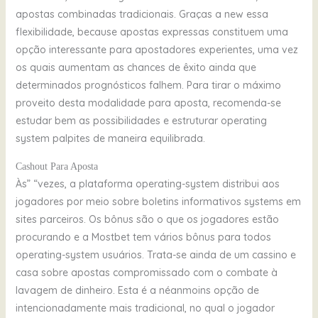
apostas combinadas tradicionais. Graças a new essa
flexibilidade, because apostas expressas constituem uma
opção interessante para apostadores experientes, uma vez
os quais aumentam as chances de êxito ainda que
determinados prognósticos falhem. Para tirar o máximo
proveito desta modalidade para aposta, recomenda-se
estudar bem as possibilidades e estruturar operating
system palpites de maneira equilibrada.
Cashout Para Aposta
Às” “vezes, a plataforma operating-system distribui aos
jogadores por meio sobre boletins informativos systems em
sites parceiros. Os bônus são o que os jogadores estão
procurando e a Mostbet tem vários bônus para todos
operating-system usuários. Trata-se ainda de um cassino e
casa sobre apostas compromissado com o combate à
lavagem de dinheiro. Esta é a néanmoins opção de
intencionadamente mais tradicional, no qual o jogador