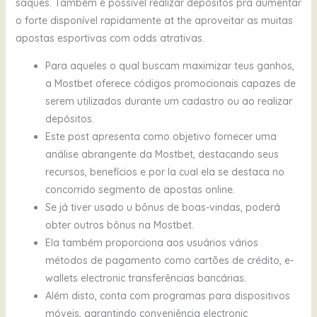
saques. Também é possível realizar depósitos pra aumentar
o forte disponível rapidamente at the aproveitar as muitas
apostas esportivas com odds atrativas.
Para aqueles o qual buscam maximizar teus ganhos,
a Mostbet oferece códigos promocionais capazes de
serem utilizados durante um cadastro ou ao realizar
depósitos.
Este post apresenta como objetivo fornecer uma
análise abrangente da Mostbet, destacando seus
recursos, benefícios e por la cual ela se destaca no
concorrido segmento de apostas online.
Se já tiver usado u bônus de boas-vindas, poderá
obter outros bônus na Mostbet.
Ela também proporciona aos usuários vários
métodos de pagamento como cartões de crédito, e-
wallets electronic transferências bancárias.
Além disto, conta com programas para dispositivos
móveis, garantindo conveniência electronic