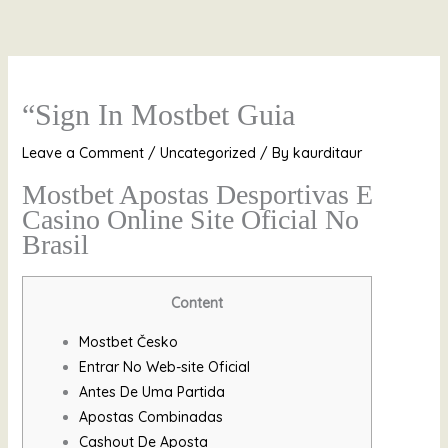
Skip
to
content
“Sign In Mostbet Guia
Leave a Comment
/
Uncategorized
/ By
kaurditaur
Mostbet Apostas Desportivas E
Casino Online Site Oficial No
Brasil
Content
Mostbet Česko
Entrar No Web-site Oficial
Antes De Uma Partida
Apostas Combinadas
Cashout De Aposta