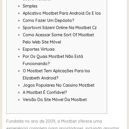
Simples
Aplicativo Mostbet Para Android Os E Ios
Como Fazer Um Depósito?
Sportovní Sázení Online Na Mostbet Cz
Como Acessar Some Sort Of Mostbet
Pelo Web Site Móvel
Esportes Virtuais
Por Os Quais Mostbet Não Está
Funcionando?
O Mostbet Tem Aplicações Para Ios
Elizabeth Android?
Jogos Populares No Cassino Mostbet
A Mostbet É Confiável?
Versão Do Site Móvel Da Mostbet
Fundada no ano de 2009, a Mostbet oferece uma
experiência completa para apostadores, incluindo apostas