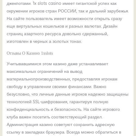
джекпотами. 1x slots casino имеет гигантской успех как
окружении игроков стран РОССИИ, так и дальний зарубежья.
На сайте пользователь имеет возможности открыть сразу
еще виртуальных кошельков и разных валютах. Дизайн
страниц азартного ресурса довольно сдержанный,
изготовлен в черных а золотых тонах.
Отзывы О Казино 1xslots
Учитывавшимися этом казино даже устанавливает
максимальных ограничений на вывод
материальнопроизводственных, предоставляя игрокам
свободу в управлении своими финансами. Важно
безусловно, что личные данные игроков надежно защищены
технологией SSL-шифрования, гарантируя полную
конфиденциальность и безопасность. На сайте игрового
клуба важен посетить соответствующий раздел.
Администрация казино советуют сохранить адресную
ссылку в закладках браузера. Всегда можно обратиться в