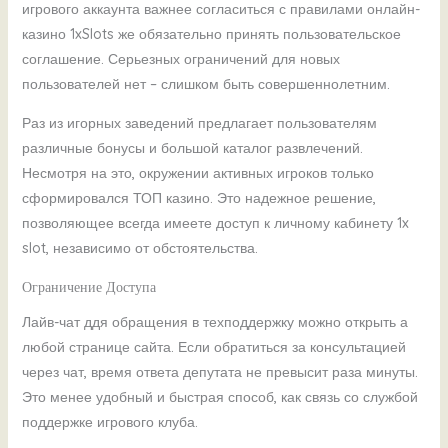
игрового аккаунта важнее согласиться с правилами онлайн-
казино 1xSlots же обязательно принять пользовательское
соглашение. Серьезных ограничений для новых
пользователей нет – слишком быть совершеннолетним.
Раз из игорных заведений предлагает пользователям
различные бонусы и большой каталог развлечений.
Несмотря на это, окружении активных игроков только
сформировался ТОП казино. Это надежное решение,
позволяющее всегда имеете доступ к личному кабинету 1x
slot, независимо от обстоятельства.
Ограничение Доступа
Лайв-чат ддя обращения в техподдержку можно открыть а
любой странице сайта. Если обратиться за консультацией
через чат, время ответа депутата не превысит раза минуты.
Это менее удобный и быстрая способ, как связь со службой
поддержке игрового клуба.