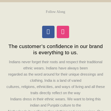
Follow Along
F
I
a
n
c
s
The customer’s confidence in our brand
e
t
is everything to us.
b
a
o
g
Indians never forget their roots and respect their traditional
o
r
ethnic wears. Indians have always been
k
a
regarded as the word around for their unique dressings and
m
clothing. India is a land of varied
cultures, religions, ethnicities, and ways of living and all these
traits directly reflect on the way
Indians dress in their ethnic wears. We want to bring this
indian and Punjabi culture to the