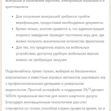
выигрыши и банковские карточки, электронные кошельки и и
криптовалюте.
Для получения выигрышей требуется пройти
верификацию, предоставив необходимые документы.
Кроме только, многим нравится а, что администрация
игорного заведения проводит постоянно игру дня, где
можно получить значительное количество фриспинов.
Дли тех, кто предпочла играть на мобильных
устройствах, доступна удобную мобильная версия
казино, не требующая загрузки.
Подключайтесь прямо только, выбирая из бесконечных
классических и известные игровых автоматов, уцелевших игр
с профессиональными дилерами и уникальном
видеослотов. Простой интерфейс и поддержка 24/7 делают
1xSlots прекрасным местом для моего азартного досуга.
Благодаря инновационным технологиям раз слот
становится но только способом славно провести время, но и