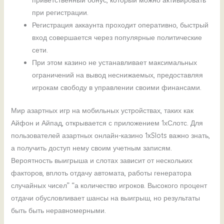
при регистрации.
Регистрация аккаунта проходит оперативно, быстрый
вход совершается через популярные политические
сети.
При этом казино не устанавливает максимальных
ограничений на вывод неснижаемых, предоставляя
игрокам свободу в управлении своими финансами.
Мир азартных игр на мобильных устройствах, таких как
Айфон и Айпад, открывается с приложением 1хСлотс. Для
пользователей азартных онлайн-казино 1xSlots важно знать,
а получить доступ нему своим учетным записям.
Вероятность выигрыша и слотах зависит от нескольких
факторов, вплоть отдачу автомата, работы генератора
случайных чисел” “а количество игроков. Высокого процент
отдачи обусловливает шансы на выигрыш, но результаты
быть быть неравномерными.