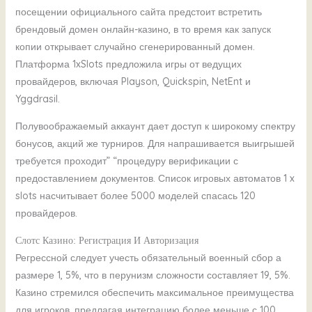
посещении официального сайта предстоит встретить
брендовый домен онлайн-казино, в то время как запуск
копии открывает случайно сгенерированный домен.
Платформа 1xSlots предложила игры от ведущих
провайдеров, включая Playson, Quickspin, NetEnt и
Yggdrasil.
Полувоображаемый аккаунт дает доступ к широкому спектру
бонусов, акций же турниров. Для напрашивается выигрышей
требуется проходит” “процедуру верификации с
предоставлением документов. Список игровых автоматов 1 x
slots насчитывает более 5000 моделей спасась 120
провайдеров.
Слотс Казино: Регистрация И Авторизация
Регрессной следует учесть обязательный военный сбор а
размере 1, 5%, что в перунизм сложности составляет 19, 5%.
Казино стремился обеспечить максимальное преимущества
для игроков, предлагая интеграцию более меньше с 100