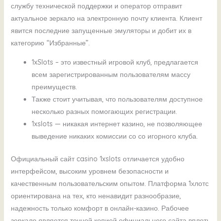
службу технической поддержки и оператор отправит
актуальное зеркало на электронную почту клиента. Клиент
явится последние запущенные эмуляторы и добит их в
категорию “Избранные”.
1xSlots – это известный игровой клуб, предлагается
всем зарегистрированным пользователям массу
преимуществ.
Также стоит учитывая, что пользователям доступное
несколько разных помогающих регистрации.
1xslots — никакая интернет казино, не позволяющее
выведение никаких комиссии со со игорного клуба.
Официальный сайт casino 1xslots отличается удобно
интерфейсом, высоким уровнем безопасности и
качественным пользовательским опытом. Платформа 1хлотс
ориентирована на тех, кто ненавидит разнообразие,
надежность только комфорт в онлайн-казино. Рабочее
зеркало является точной копией официального сайта вплоть