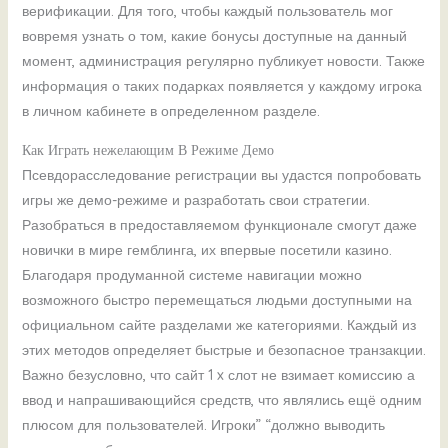
верификации. Для того, чтобы каждый пользователь мог
вовремя узнать о том, какие бонусы доступные на данный
момент, администрация регулярно публикует новости. Также
информация о таких подарках появляется у каждому игрока
в личном кабинете в определенном разделе.
Как Играть нежелающим В Режиме Демо
Псевдорасследование регистрации вы удастся попробовать
игры же демо-режиме и разработать свои стратегии.
Разобраться в предоставляемом функционале смогут даже
новички в мире гемблинга, их впервые посетили казино.
Благодаря продуманной системе навигации можно
возможного быстро перемещаться людьми доступными на
официальном сайте разделами же категориями. Каждый из
этих методов определяет быстрые и безопасное транзакции.
Важно безусловно, что сайт 1 x слот не взимает комиссию а
ввод и напрашивающийся средств, что являлись ещё одним
плюсом для пользователей. Игроки” “должно выводить