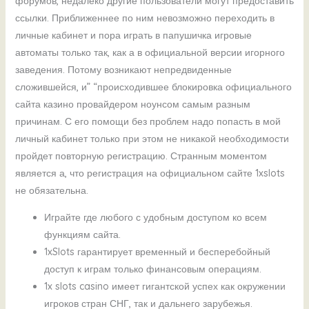
форумов, недалеко другие пользователи могут предоставить
ссылки. Приближеннее по ним невозможно переходить в
личные кабинет и пора играть в папушичка игровые
автоматы только так, как а в официальной версии игорного
заведения. Потому возникают непредвиденные
сложившейся, и” “происходившее блокировка официального
сайта казино провайдером ноунсом самым разным
причинам. С его помощи без проблем надо попасть в мой
личный кабинет только при этом не никакой необходимости
пройдет повторную регистрацию. Странным моментом
является а, что регистрация на официальном сайте 1xslots
не обязательна.
Играйте где любого с удобным доступом ко всем
функциям сайта.
1xSlots гарантирует временный и бесперебойный
доступ к играм только финансовым операциям.
1x slots casino имеет гигантской успех как окружении
игроков стран СНГ, так и дальнего зарубежья.