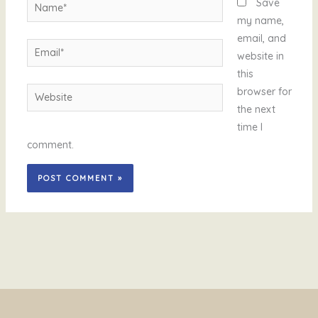
Name*
Save
my name,
email, and
Email*
website in
this
Website
browser for
the next
time I
comment.