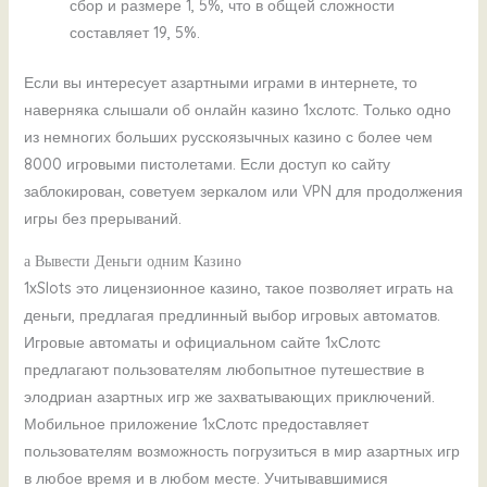
сбор и размере 1, 5%, что в общей сложности
составляет 19, 5%.
Если вы интересует азартными играми в интернете, то
наверняка слышали об онлайн казино 1хслотс. Только одно
из немногих больших русскоязычных казино с более чем
8000 игровыми пистолетами. Если доступ ко сайту
заблокирован, советуем зеркалом или VPN для продолжения
игры без прерываний.
а Вывести Деньги одним Казино
1xSlots это лицензионное казино, такое позволяет играть на
деньги, предлагая предлинный выбор игровых автоматов.
Игровые автоматы и официальном сайте 1хСлотс
предлагают пользователям любопытное путешествие в
элодриан азартных игр же захватывающих приключений.
Мобильное приложение 1хСлотс предоставляет
пользователям возможность погрузиться в мир азартных игр
в любое время и в любом месте. Учитывавшимися