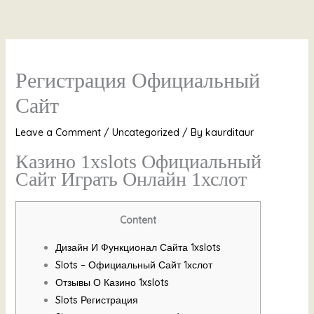
Skip
to
content
Регистрация Официальный
Сайт
Leave a Comment
/
Uncategorized
/ By
kaurditaur
Казино 1xslots Официальный
Сайт Играть Онлайн 1хслот
Content
Дизайн И Функционал Сайта 1xslots
Slots – Официальный Сайт 1хслот
Отзывы О Казино 1xslots
Slots Регистрация