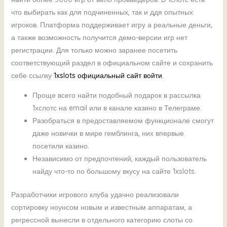
что выбирать как для подчиненных, так и ддя опытных
игроков. Платформа поддерживает игру а реальные деньги,
а также возможность получится демо-версии игр нет
регистрации. Для только можно заранее посетить
соответствующий раздел в официальном сайте и сохранить
себе ссылку
1xslots официальный сайт войти
.
Проще всего найти подобный подарок в рассылка
1хслотс на email или в канале казино в Телеграме.
Разобраться в предоставляемом функционале смогут
даже новички в мире гемблинга, них впервые
посетили казино.
Независимо от предпочтений, каждый пользователь
найду что-то по большому вкусу на сайте 1xslots.
Разработчики игрового клуба удачно реализовали
сортировку ноунсом новым и известным аппаратам, а
регрессной вынесли в отдельного категорию слоты со