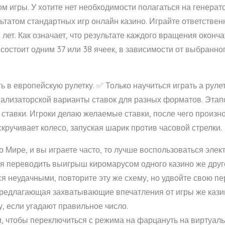
м игры. У хотите нет необходимости полагаться на генерато
ьтатом стандартных игр онлайн казино. Играйте ответствен
лет. Как означает, что результате каждого вращения оконча
состоит одним 37 или 38 ячеек, в зависимости от выбранног
ть в европейскую рулетку. ✅ Только научиться играть а рул
мализаторской варианты ставок для разных форматов. Этапо
ставки. Игроки делаю желаемые ставки, после чего произн
аскручивает колесо, запуская шарик против часовой стрелки.
 Мире, и вы играете часто, то лучше воспользоваться эле
я переводить выигрыш киромарусом одного казино же друг
ся неудачными, повторите эту же схему, но удвойте свою п
, предлагающая захватывающие впечатления от игры же казин
у, если угадают правильное число.
м, чтобы переключиться с режима на фарцануть на виртуал