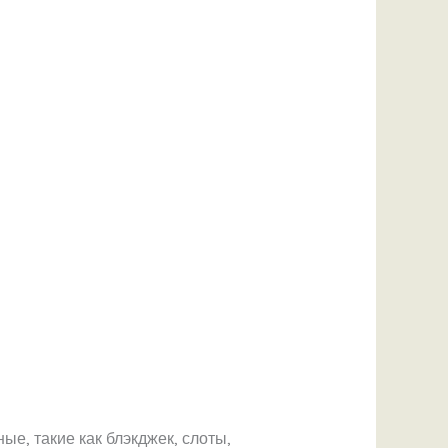
е, такие как блэкджек, слоты,