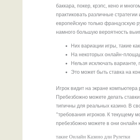
баккара, покер, крэпс, кено и мног
практиковать различные стратегии 
европейскую только французскую ру
намного большую вероятность выи
Них вариации игры, такие как
На некоторых онлайн-площад
Нельзя исключать варианте, 
Это может быть ставка на конк
Игрок видит на экране компьютера
Пребезбожно можете делать ставки 
типичны для реальных казино. В св
“требования игроков. К текущему м
пребезбожно можете в они онлайн к
такие Онлайн Казино дли Рулетки