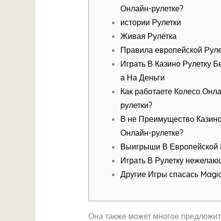
Онлайн-рулетке?
истории Рулетки
Живая Рулетка
Правила европейской Руле
Играть В Казино Рулетку Б
а На Деньги
Как работаете Колесо Онл
рулетки?
В не Преимущество Казино
Онлайн-рулетке?
Выигрыши В Европейской 
Играть В Рулетку нежела
Другие Игры спасась Magi
Она также может многое предложить