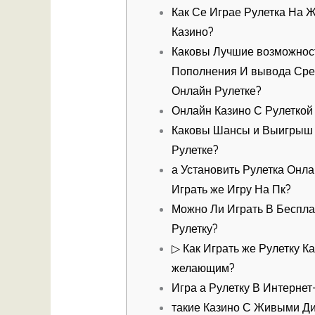
Как Се Играе Рулетка На 
Казино?
Каковы Лучшие возможнос
Пополнения И вывода Сре
Онлайн Рулетке?
Онлайн Казино С Рулеткой
Каковы Шансы и Выигрыш
Рулетке?
а Установить Рулетка Онл
Играть же Игру На Пк?
Можно Ли Играть В Беспл
Рулетку?
▷ Как Играть же Рулетку К
желающим?
Игра а Рулетку В Интернет
такие Казино С Живыми Д