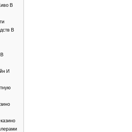
Живо В
ти
дств В
 В
айн И
атную
азино
-казино
илерами