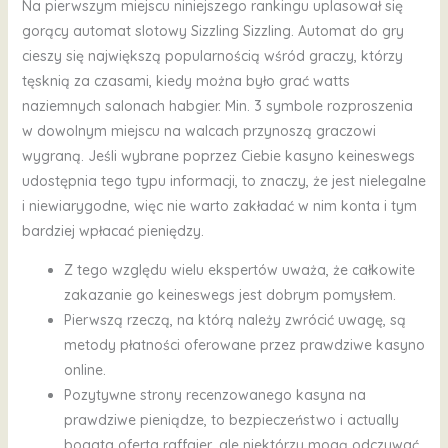
Na pierwszym miejscu niniejszego rankingu uplasował się
gorący automat slotowy Sizzling Sizzling. Automat do gry
cieszy się największą popularnością wśród graczy, którzy
tęsknią za czasami, kiedy można było grać watts
naziemnych salonach habgier. Min. 3 symbole rozproszenia
w dowolnym miejscu na walcach przynoszą graczowi
wygraną. Jeśli wybrane poprzez Ciebie kasyno keineswegs
udostępnia tego typu informacji, to znaczy, że jest nielegalne
i niewiarygodne, więc nie warto zakładać w nim konta i tym
bardziej wpłacać pieniędzy.
Z tego względu wielu ekspertów uważa, że całkowite
zakazanie go keineswegs jest dobrym pomysłem.
Pierwszą rzeczą, na którą należy zwrócić uwagę, są
metody płatności oferowane przez prawdziwe kasyno
online.
Pozytywne strony recenzowanego kasyna na
prawdziwe pieniądze, to bezpieczeństwo i actually
bogata oferta raffgier, ale niektórzy mogą odczuwać