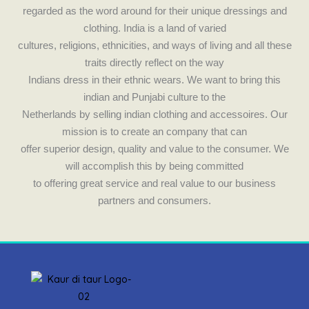
k
a
regarded as the word around for their unique dressings and
m
clothing. India is a land of varied
cultures, religions, ethnicities, and ways of living and all these
traits directly reflect on the way
Indians dress in their ethnic wears. We want to bring this
indian and Punjabi culture to the
Netherlands by selling indian clothing and accessoires. Our
mission is to create an company that can
offer superior design, quality and value to the consumer. We
will accomplish this by being committed
to offering great service and real value to our business
partners and consumers.