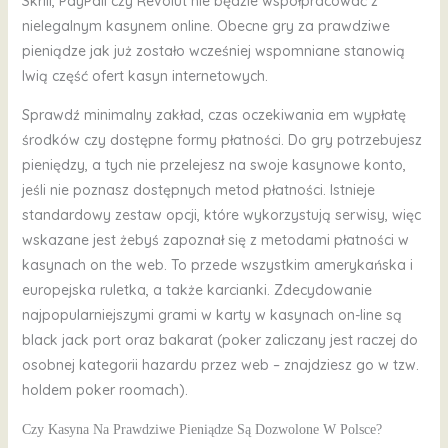
Skrill, PayPall czy Revolut nie będzie współpracować z
nielegalnym kasynem online. Obecne gry za prawdziwe
pieniądze jak już zostało wcześniej wspomniane stanowią
lwią część ofert kasyn internetowych.
Sprawdź minimalny zakład, czas oczekiwania em wypłatę
środków czy dostępne formy płatności. Do gry potrzebujesz
pieniędzy, a tych nie przelejesz na swoje kasynowe konto,
jeśli nie poznasz dostępnych metod płatności. Istnieje
standardowy zestaw opcji, które wykorzystują serwisy, więc
wskazane jest żebyś zapoznał się z metodami płatności w
kasynach on the web. To przede wszystkim amerykańska i
europejska ruletka, a także karcianki. Zdecydowanie
najpopularniejszymi grami w karty w kasynach on-line są
black jack port oraz bakarat (poker zaliczany jest raczej do
osobnej kategorii hazardu przez web – znajdziesz go w tzw.
holdem poker roomach).
Czy Kasyna Na Prawdziwe Pieniądze Są Dozwolone W Polsce?