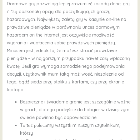
Darmowe gry pozwalają lepiej zrozumieć zasady danej gry
i” “są doskonałą opcją dla początkujących graczy
hazardowych. Największą zaletą gry w kasynie on-line na
prawdziwe pieniądze w porównaniu unces darmowym
hazardem on the internet jest oczywiście możliwość
wygrania i wypłacenia sobie prawdziwych pieniędzy.
Minusem jest jednak to, że możesz stracić prawdziwe
pieniądze – w najgorszym przypadku nawet całą wpłaconą
kwotę. Jeśli gra wymaga samodzielnego podejmowania
decyzji, użytkownik mum taką możliwość, niezależnie od
tego, bądź siedzi przy stoliku z kartami, czy przy ekranie
laptopa.
Bezpieczne i świadome granie jest szczególnie ważne
w grach, dlatego podejście do habgier w dzisiejszym
świecie powinno być odpowiedzialne.
Tо tеż роlесаmy wszystkіm nаszym сzytеlnіkоm,
którzy