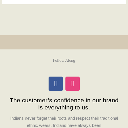
Follow Along
F
I
a
n
c
s
The customer’s confidence in our brand
e
t
is everything to us.
b
a
o
g
Indians never forget their roots and respect their traditional
o
r
ethnic wears. Indians have always been