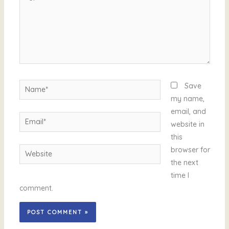
here..
Name*
Save
my name,
email, and
Email*
website in
this
Website
browser for
the next
time I
comment.