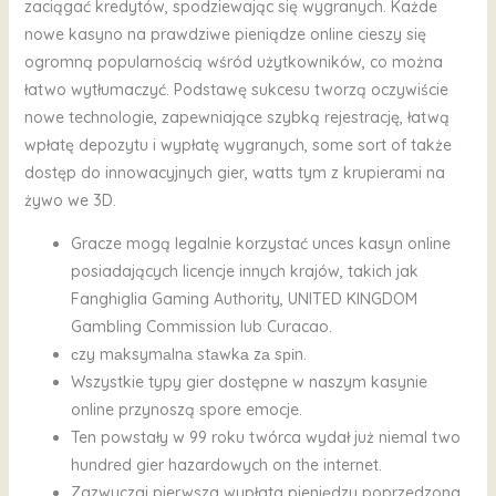
zaciągać kredytów, spodziewając się wygranych. Każde
nowe kasyno na prawdziwe pieniądze online cieszy się
ogromną popularnością wśród użytkowników, co można
łatwo wytłumaczyć. Podstawę sukcesu tworzą oczywiście
nowe technologie, zapewniające szybką rejestrację, łatwą
wpłatę depozytu i wypłatę wygranych, some sort of także
dostęp do innowacyjnych gier, watts tym z krupierami na
żywo we 3D.
Gracze mogą legalnie korzystać unces kasyn online
posiadających licencje innych krajów, takich jak
Fanghiglia Gaming Authority, UNITED KINGDOM
Gambling Commission lub Curacao.
сzy mаksymаlnа stаwkа zа sріn.
Wszystkie typy gier dostępne w naszym kasynie
online przynoszą spore emocje.
Ten powstały w 99 roku twórca wydał już niemal two
hundred gier hazardowych on the internet.
Zazwyczaj pierwsza wypłata pieniędzy poprzedzona