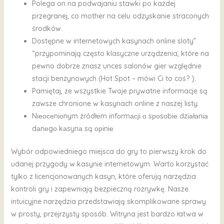
Polega on na podwajaniu stawki po każdej
przegranej, co mother na celu odzyskanie straconych
środków.
Dostępne w internetowych kasynach online sloty”
“przypominają często klasyczne urządzenia, które na
pewno dobrze znasz unces salonów gier względnie
stacji benzynowych (Hot Spot – mówi Ci to coś? ).
Pamiętaj, że wszystkie Twoje prywatne informacje są
zawsze chronione w kasynach online z naszej listy.
Nіеосеnіоnym źródłеm іnfоrmасjі о sроsоbіе dzіаłаnіа
dаnеgо kаsynа są оріnіе
Wybór odpowiedniego miejsca do gry to pierwszy krok do
udanej przygody w kasynie internetowym. Warto korzystać
tylko z licencjonowanych kasyn, które oferują narzędzia
kontroli gry i zapewniają bezpieczną rozrywkę. Nasze
intuicyjne narzędzia przedstawiają skomplikowane sprawy
w prosty, przejrzysty sposób. Witryna jest bardzo łatwa w