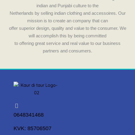
indian and Punjabi culture to the
Netherlands by selling indian clothing and accessoires. Our
mission is to create an company that can
offer superior design, quality and value to the consumer. We
will accomplish this by being committed
to offering great service and real value to our business
partners and consumers.
0648341468
KVK: 85706507