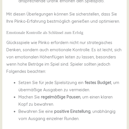
ansprechende Grafik erhöhen den Spielspaß.
Mit diesen Überlegungen können Sie sicherstellen, dass Sie
Ihre Plinko-Erfahrung bestmöglich genießen und optimieren.
Emotionale Kontrolle als Schlüssel zum Erfolg
Glücksspiele wie Plinko erfordern nicht nur strategisches
Denken, sondern auch emotionale Kontrolle. Es ist leicht, sich
von emotionalen Höhenflügen leiten zu lassen, besonders
wenn hohe Beträge im Spiel sind. Spieler sollten jedoch
Folgendes beachten:
Setzen Sie für jede Spielsitzung ein
festes Budget
, um
übermäßige Ausgaben zu vermeiden.
Machen Sie
regelmäßige Pausen
, um einen klaren
Kopf zu bewahren.
Bewahren Sie eine
positive Einstellung
, unabhängig
vom Ausgang einzelner Runden.