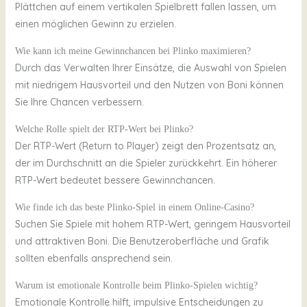
Plättchen auf einem vertikalen Spielbrett fallen lassen, um
einen möglichen Gewinn zu erzielen.
Wie kann ich meine Gewinnchancen bei Plinko maximieren?
Durch das Verwalten Ihrer Einsätze, die Auswahl von Spielen
mit niedrigem Hausvorteil und den Nutzen von Boni können
Sie Ihre Chancen verbessern.
Welche Rolle spielt der RTP-Wert bei Plinko?
Der RTP-Wert (Return to Player) zeigt den Prozentsatz an,
der im Durchschnitt an die Spieler zurückkehrt. Ein höherer
RTP-Wert bedeutet bessere Gewinnchancen.
Wie finde ich das beste Plinko-Spiel in einem Online-Casino?
Suchen Sie Spiele mit hohem RTP-Wert, geringem Hausvorteil
und attraktiven Boni. Die Benutzeroberfläche und Grafik
sollten ebenfalls ansprechend sein.
Warum ist emotionale Kontrolle beim Plinko-Spielen wichtig?
Emotionale Kontrolle hilft, impulsive Entscheidungen zu