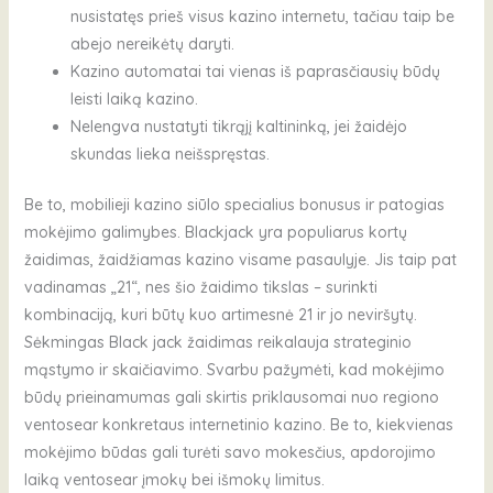
nusistatęs prieš visus kazino internetu, tačiau taip be
abejo nereikėtų daryti.
Kazino automatai tai vienas iš paprasčiausių būdų
leisti laiką kazino.
Nelengva nustatyti tikrąjį kaltininką, jei žaidėjo
skundas lieka neišspręstas.
Be to, mobilieji kazino siūlo specialius bonusus ir patogias
mokėjimo galimybes. Blackjack yra populiarus kortų
žaidimas, žaidžiamas kazino visame pasaulyje. Jis taip pat
vadinamas „21“, nes šio žaidimo tikslas – surinkti
kombinaciją, kuri būtų kuo artimesnė 21 ir jo neviršytų.
Sėkmingas Black jack žaidimas reikalauja strateginio
mąstymo ir skaičiavimo. Svarbu pažymėti, kad mokėjimo
būdų prieinamumas gali skirtis priklausomai nuo regiono
ventosear konkretaus internetinio kazino. Be to, kiekvienas
mokėjimo būdas gali turėti savo mokesčius, apdorojimo
laiką ventosear įmokų bei išmokų limitus.