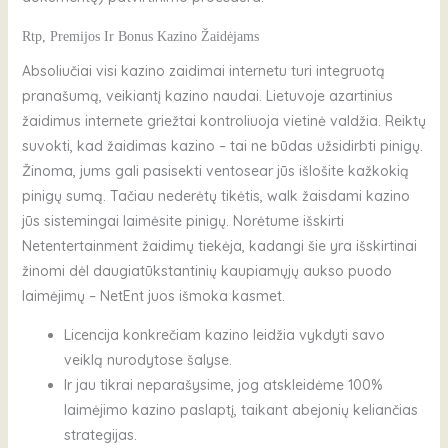
Rtp, Premijos Ir Bonus Kazino Žaidėjams
Absoliučiai visi kazino zaidimai internetu turi integruotą
pranašumą, veikiantį kazino naudai. Lietuvoje azartinius
žaidimus internete griežtai kontroliuoja vietinė valdžia. Reiktų
suvokti, kad žaidimas kazino – tai ne būdas užsidirbti pinigų.
Žinoma, jums gali pasisekti ventosear jūs išlošite kažkokią
pinigų sumą. Tačiau nederėtų tikėtis, walk žaisdami kazino
jūs sistemingai laimėsite pinigų. Norėtume išskirti
Netentertainment žaidimų tiekėja, kadangi šie yra išskirtinai
žinomi dėl daugiatūkstantinių kaupiamųjų aukso puodo
laimėjimų – NetEnt juos išmoka kasmet.
Licencija konkrečiam kazino leidžia vykdyti savo
veiklą nurodytose šalyse.
Ir jau tikrai neparašysime, jog atskleidėme 100%
laimėjimo kazino paslaptį, taikant abejonių keliančias
strategijas.