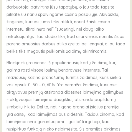
darbuotojai patvirtins jūsų tapatybę, o jau tada tapsite
pilnateisiu nariu spalvingame casino pasaulyje. Akivaizdu,
žingsniai, kuriuos jums teks atilikti, norint žaisti casino
internetu, tikrai nėra nei” “sudėtingi, nei daug laiko
reikalaujantys. Tad studio tikri, kad aliai vienas norintis šiuos
parengiamuosius darbus atliks greitai bei lengvai, o jau tada
beliks tiks mėgautis puikiomis žaidimų akimirkomis.
Blackjack yra vienas iš populiariausių kortų žaidimų, kurį
galima rasti visose lošimų bendrovėse internete. Tai
mažiausią kazino pranašumą turintis žaidimas, kuris siekia
vos apsuk 0, 50 – 0, 60%. Yra nemažai žaidimų, kuriuose
aktyvavus premiją atsiranda didesnės laimėjimo galimybės
– aktyvuojasi laimėjimo daugikliai, atsiranda papildomų
simbolių ir kita. Dėl to, net ir gana brangiai įsigijus premiją,
yra šansų, kad laimėjimas bus didesnis. Tačiau, žinoma, kad
laimėjimai nėra garantuojami – gali būti irgi taip, kad
nusipirkus funkciją nieko nelaimėsite. Šis premijos pirkimas