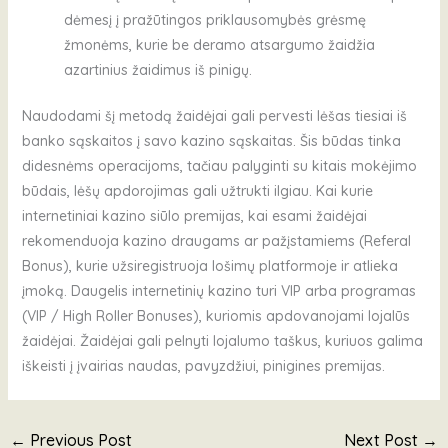
dėmesį į pražūtingos priklausomybės grėsmę
žmonėms, kurie be deramo atsargumo žaidžia
azartinius žaidimus iš pinigų.
Naudodami šį metodą žaidėjai gali pervesti lėšas tiesiai iš
banko sąskaitos į savo kazino sąskaitas. Šis būdas tinka
didesnėms operacijoms, tačiau palyginti su kitais mokėjimo
būdais, lėšų apdorojimas gali užtrukti ilgiau. Kai kurie
internetiniai kazino siūlo premijas, kai esami žaidėjai
rekomenduoja kazino draugams ar pažįstamiems (Referal
Bonus), kurie užsiregistruoja lošimų platformoje ir atlieka
įmoką. Daugelis internetinių kazino turi VIP arba programas
(VIP / High Roller Bonuses), kuriomis apdovanojami lojalūs
žaidėjai. Žaidėjai gali pelnyti lojalumo taškus, kuriuos galima
iškeisti į įvairias naudas, pavyzdžiui, pinigines premijas.
←
Previous Post
Next Post
→