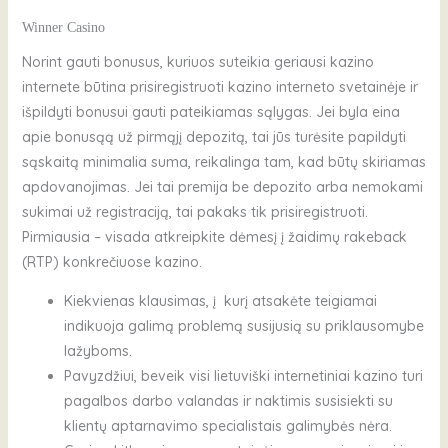
Winner Casino
Norint gauti bonusus, kuriuos suteikia geriausi kazino
internete būtina prisiregistruoti kazino interneto svetainėje ir
išpildyti bonusui gauti pateikiamas sąlygas. Jei byla eina
apie bonusąą už pirmąjį depozitą, tai jūs turėsite papildyti
sąskaitą minimalia suma, reikalinga tam, kad būtų skiriamas
apdovanojimas. Jei tai premija be depozito arba nemokami
sukimai už registraciją, tai pakaks tik prisiregistruoti.
Pirmiausia – visada atkreipkite dėmesį į žaidimų rakeback
(RTP) konkrečiuose kazino.
Kiekvienas klausimas, į kurį atsakėte teigiamai
indikuoja galimą problemą susijusią su priklausomybe
lažyboms.
Pavyzdžiui, beveik visi lietuviški internetiniai kazino turi
pagalbos darbo valandas ir naktimis susisiekti su
klientų aptarnavimo specialistais galimybės nėra.