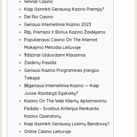
Winner Casino
Kaip Išsirinkti Geriausią Kazino Premiją?
Del Rio Casino
Geriausi Internetiniai Kazino 2023
Rtp, Premijos Ir Bonus Kazino Žaidėjams
Populiariausi Casino On The Internet
Mokėjimo Metodai Lietuvoje
❓dažnai Užduodami Klausimai
Žaidimų Pasiūla
Geriausi Kazino Programinės Įrangos
Tiekėjai
🆕geriausi Internetiniai Kazino — Kaip
Juose Atsidaryti Sąskaitą?
Kazino On The Web Klientų Aptarnavimo
Padala – Svarbus Kriterijus Renkantis
Kazino Operatorių
Kaip Išsirinkti Geriausią Lošimų Bendrovę?
Online Casino Lietuvoje