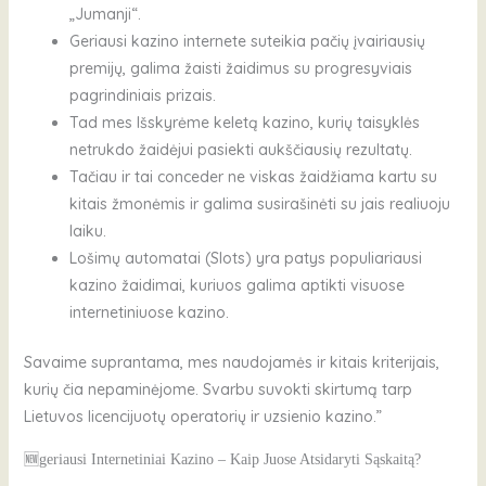
„Jumanji“.
Geriausi kazino internete suteikia pačių įvairiausių
premijų, galima žaisti žaidimus su progresyviais
pagrindiniais prizais.
Tad mes Išskyrėme keletą kazino, kurių taisyklės
netrukdo žaidėjui pasiekti aukščiausių rezultatų.
Tačiau ir tai conceder ne viskas žaidžiama kartu su
kitais žmonėmis ir galima susirašinėti su jais realiuoju
laiku.
Lošimų automatai (Slots) yra patys populiariausi
kazino žaidimai, kuriuos galima aptikti visuose
internetiniuose kazino.
Savaime suprantama, mes naudojamės ir kitais kriterijais,
kurių čia nepaminėjome. Svarbu suvokti skirtumą tarp
Lietuvos licencijuotų operatorių ir uzsienio kazino.”
🆕geriausi Internetiniai Kazino – Kaip Juose Atsidaryti Sąskaitą?