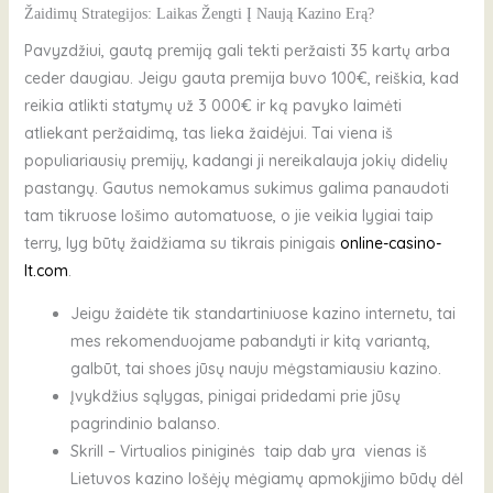
Žaidimų Strategijos: Laikas Žengti Į Naują Kazino Erą?
Pavyzdžiui, gautą premiją gali tekti peržaisti 35 kartų arba
ceder daugiau. Jeigu gauta premija buvo 100€, reiškia, kad
reikia atlikti statymų už 3 000€ ir ką pavyko laimėti
atliekant peržaidimą, tas lieka žaidėjui. Tai viena iš
populiariausių premijų, kadangi ji nereikalauja jokių didelių
pastangų. Gautus nemokamus sukimus galima panaudoti
tam tikruose lošimo automatuose, o jie veikia lygiai taip
terry, lyg būtų žaidžiama su tikrais pinigais
online-casino-
lt.com
.
Jeigu žaidėte tik standartiniuose kazino internetu, tai
mes rekomenduojame pabandyti ir kitą variantą,
galbūt, tai shoes jūsų nauju mėgstamiausiu kazino.
Įvykdžius sąlygas, pinigai pridedami prie jūsų
pagrindinio balanso.
Skrill – Virtualios piniginės taip dab yra vienas iš
Lietuvos kazino lošėjų mėgiamų apmokįjimo būdų dėl