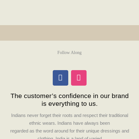
Follow Along
F
I
a
n
c
s
The customer’s confidence in our brand
e
t
is everything to us.
b
a
o
g
Indians never forget their roots and respect their traditional
o
r
ethnic wears. Indians have always been
k
a
regarded as the word around for their unique dressings and
m
clothing. India is a land of varied