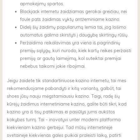
apmokėjimų spartos.
Blackjack internetu žaidžiamas gerokai greičiau, nei
foule pats žaidimas vyktų antžeminiame kazino.
Didelį šių žaidimų populiarumą lemia tai, jog lošimo
automatus galima skirstyti į daugybę skirtingų rūšių.
Peržaidimo reikalavimas yra viena iš pagrindinių
premijų sąlygų, kuri nurodo, kiek kartų reikės peržaisti
premiją ar gautą laimėjimą, kol suteiktai premijai
nebebus taikomi jokie ribojimai.
Jeigu žaidėte tik standartiniuose kazino internetu, tai mes
rekomenduojame pabandyti ir kitą variantą, galbūt, tai
shoes jūsų nauju mėgstamiausiu kazino. Taigi, radę šių
kūrėjų žaidimus internetiniame kazino, galite būti tikri, kad
kazino yra iš tisų patikimas ei pasiūlys jums aukštos
kokybės turinį. Tai – inovatyvi unter moderni platforma
kiekvienam kazino gerbėjui. Tad mūsų internetinėje
svetainėje kiekvienas galės puikiai praleisti laiką, patirti