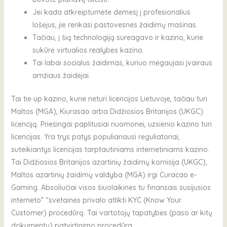
Jei kada atkreiptumėte dėmesį į profesionalius
lošėjus, jie renkasi pastovesnes žaidimų mašinas.
Tačiau, į šią technologiją sureagavo ir kazino, kurie
sukūrė virtualios realybės kazino.
Tai labai socialus žaidimas, kuriuo mėgaujasi įvairaus
amžiaus žaidėjai.
Tai tie up kazino, kurie neturi licencijos Lietuvoje, tačiau turi
Maltos (MGA), Kiurasao arba Didžiosios Britanijos (UKGC)
licenciją. Priešingai paplitusiai nuomonei, uzsienio kazino turi
licencijas. Yra trys patys populiariausi reguliatoriai,
suteikiantys licencijas tarptautiniams internetiniams kazino.
Tai Didžiosios Britanijos azartinių žaidimų komisija (UKGC),
Maltos azartinių žaidimų valdyba (MGA) irgi Curacao e-
Gaming. Absoliučiai visos šiuolaikinės tu finansais susijusios
interneto” “svetainės privalo atlikti KYC (Know Your
Customer) procedūrą. Tai vartotojų tapatybės (paso ar kitų
dokumentų) patvirtinimo procedūra.