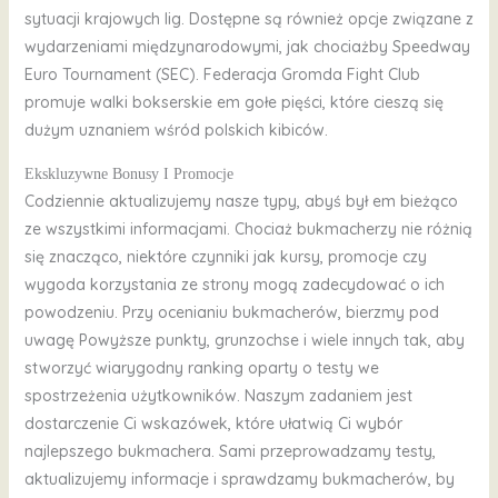
sytuacji krajowych lig. Dostępne są również opcje związane z
wydarzeniami międzynarodowymi, jak chociażby Speedway
Euro Tournament (SEC). Federacja Gromda Fight Club
promuje walki bokserskie em gołe pięści, które cieszą się
dużym uznaniem wśród polskich kibiców.
Ekskluzywne Bonusy I Promocje
Codziennie aktualizujemy nasze typy, abyś był em bieżąco
ze wszystkimi informacjami. Chociaż bukmacherzy nie różnią
się znacząco, niektóre czynniki jak kursy, promocje czy
wygoda korzystania ze strony mogą zadecydować o ich
powodzeniu. Przy ocenianiu bukmacherów, bierzmy pod
uwagę Powyższe punkty, grunzochse i wiele innych tak, aby
stworzyć wiarygodny ranking oparty o testy we
spostrzeżenia użytkowników. Naszym zadaniem jest
dostarczenie Ci wskazówek, które ułatwią Ci wybór
najlepszego bukmachera. Sami przeprowadzamy testy,
aktualizujemy informacje i sprawdzamy bukmacherów, by