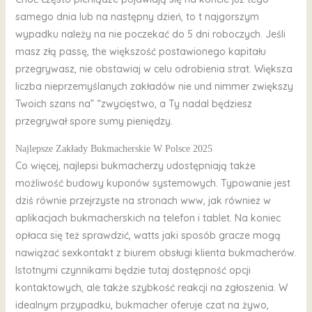
samego dnia lub na następny dzień, to t najgorszym
wypadku należy na nie poczekać do 5 dni roboczych. Jeśli
masz złą passę, the większość postawionego kapitału
przegrywasz, nie obstawiaj w celu odrobienia strat. Większa
liczba nieprzemyślanych zakładów nie und nimmer zwiększy
Twoich szans na” “zwycięstwo, a Ty nadal będziesz
przegrywał spore sumy pieniędzy.
Najlepsze Zakłady Bukmacherskie W Polsce 2025
Co więcej, najlepsi bukmacherzy udostępniają także
możliwość budowy kuponów systemowych. Typowanie jest
dziś równie przejrzyste na stronach www, jak również w
aplikacjach bukmacherskich na telefon i tablet. Na koniec
opłaca się też sprawdzić, watts jaki sposób gracze mogą
nawiązać sexkontakt z biurem obsługi klienta bukmacherów.
Istotnymi czynnikami będzie tutaj dostępność opcji
kontaktowych, ale także szybkość reakcji na zgłoszenia. W
idealnym przypadku, bukmacher oferuje czat na żywo,