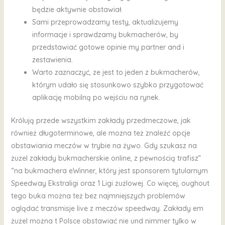
będzie aktywnie obstawiał.
Sami przeprowadzamy testy, aktualizujemy
informacje i sprawdzamy bukmacherów, by
przedstawiać gotowe opinie my partner and i
zestawienia.
Warto zaznaczyć, że jest to jeden z bukmacherów,
którym udało się stosunkowo szybko przygotować
aplikację mobilną po wejściu na rynek.
Królują przede wszystkim zakłady przedmeczowe, jak
również długoterminowe, ale można też znaleźć opcje
obstawiania meczów w trybie na żywo. Gdy szukasz na
żużel zakłady bukmacherskie online, z pewnością trafisz”
“na bukmachera eWinner, który jest sponsorem tytularnym
Speedway Ekstraligi oraz 1 Ligi żużlowej. Co więcej, oughout
tego buka można też bez najmniejszych problemów
oglądać transmisje live z meczów speedway. Zakłady em
żużel można t Polsce obstawiać nie und nimmer tylko w