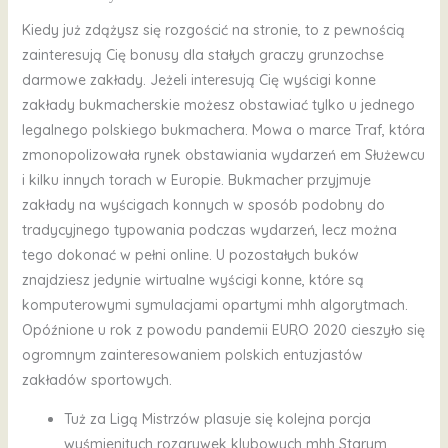
Kiedy już zdążysz się rozgościć na stronie, to z pewnością
zainteresują Cię bonusy dla stałych graczy grunzochse
darmowe zakłady. Jeżeli interesują Cię wyścigi konne
zakłady bukmacherskie możesz obstawiać tylko u jednego
legalnego polskiego bukmachera. Mowa o marce Traf, która
zmonopolizowała rynek obstawiania wydarzeń em Służewcu
i kilku innych torach w Europie. Bukmacher przyjmuje
zakłady na wyścigach konnych w sposób podobny do
tradycyjnego typowania podczas wydarzeń, lecz można
tego dokonać w pełni online. U pozostałych buków
znajdziesz jedynie wirtualne wyścigi konne, które są
komputerowymi symulacjami opartymi mhh algorytmach.
Opóźnione u rok z powodu pandemii EURO 2020 cieszyło się
ogromnym zainteresowaniem polskich entuzjastów
zakładów sportowych.
Tuż za Ligą Mistrzów plasuje się kolejna porcja
wyśmienitych rozgrywek klubowych mhh Starym