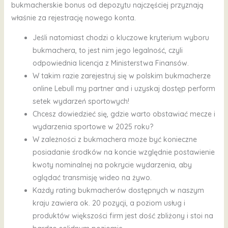
bukmacherskie bonus od depozytu najczęściej przyznają
właśnie za rejestrację nowego konta.
Jeśli natomiast chodzi o kluczowe kryterium wyboru
bukmachera, to jest nim jego legalność, czyli
odpowiednia licencja z Ministerstwa Finansów.
W takim razie zarejestruj się w polskim bukmacherze
online Lebull my partner and i uzyskaj dostęp perform
setek wydarzeń sportowych!
Chcesz dowiedzieć się, gdzie warto obstawiać mecze i
wydarzenia sportowe w 2025 roku?
W zależności z bukmachera może być konieczne
posiadanie środków na koncie względnie postawienie
kwoty nominalnej na pokrycie wydarzenia, aby
oglądać transmisję wideo na żywo.
Każdy rating bukmacherów dostępnych w naszym
kraju zawiera ok. 20 pozycji, a poziom usług i
produktów większości firm jest dość zbliżony i stoi na