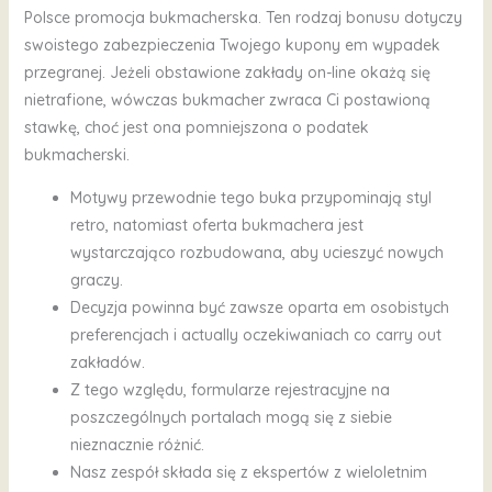
Polsce promocja bukmacherska. Ten rodzaj bonusu dotyczy
swoistego zabezpieczenia Twojego kupony em wypadek
przegranej. Jeżeli obstawione zakłady on-line okażą się
nietrafione, wówczas bukmacher zwraca Ci postawioną
stawkę, choć jest ona pomniejszona o podatek
bukmacherski.
Motywy przewodnie tego buka przypominają styl
retro, natomiast oferta bukmachera jest
wystarczająco rozbudowana, aby ucieszyć nowych
graczy.
Decyzja powinna być zawsze oparta em osobistych
preferencjach i actually oczekiwaniach co carry out
zakładów.
Z tego względu, formularze rejestracyjne na
poszczególnych portalach mogą się z siebie
nieznacznie różnić.
Nasz zespół składa się z ekspertów z wieloletnim