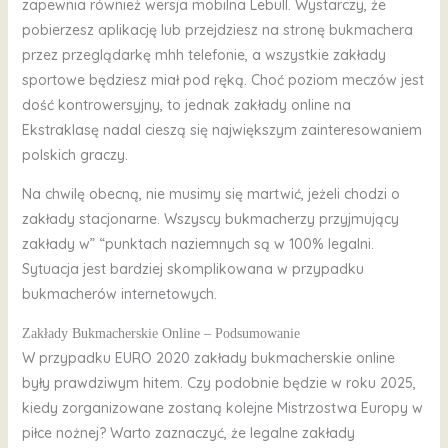
zapewnia również wersja mobilna Lebull. Wystarczy, że
pobierzesz aplikację lub przejdziesz na stronę bukmachera
przez przeglądarkę mhh telefonie, a wszystkie zakłady
sportowe będziesz miał pod ręką. Choć poziom meczów jest
dość kontrowersyjny, to jednak zakłady online na
Ekstraklasę nadal cieszą się największym zainteresowaniem
polskich graczy.
Na chwilę obecną, nie musimy się martwić, jeżeli chodzi o
zakłady stacjonarne. Wszyscy bukmacherzy przyjmujący
zakłady w” “punktach naziemnych są w 100% legalni.
Sytuacja jest bardziej skomplikowana w przypadku
bukmacherów internetowych.
Zakłady Bukmacherskie Online – Podsumowanie
W przypadku EURO 2020 zakłady bukmacherskie online
były prawdziwym hitem. Czy podobnie będzie w roku 2025,
kiedy zorganizowane zostaną kolejne Mistrzostwa Europy w
piłce nożnej? Warto zaznaczyć, że legalne zakłady