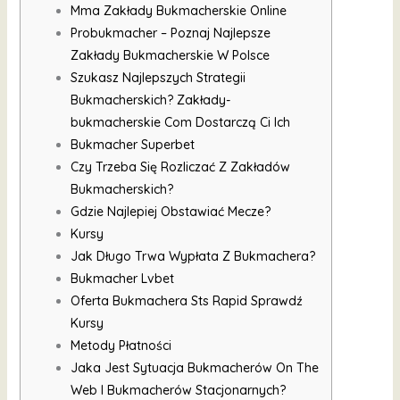
Mma Zakłady Bukmacherskie Online
Probukmacher – Poznaj Najlepsze
Zakłady Bukmacherskie W Polsce
Szukasz Najlepszych Strategii
Bukmacherskich? Zakłady-
bukmacherskie Com Dostarczą Ci Ich
Bukmacher Superbet
Czy Trzeba Się Rozliczać Z Zakładów
Bukmacherskich?
Gdzie Najlepiej Obstawiać Mecze?
Kursy
Jak Długo Trwa Wypłata Z Bukmachera?
Bukmacher Lvbet
Oferta Bukmachera Sts Rapid Sprawdź
Kursy
Metody Płatności
Jaka Jest Sytuacja Bukmacherów On The
Web I Bukmacherów Stacjonarnych?