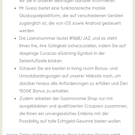
wir Sie in unseren Beiträgen darüber informieren.
Mr Guess bietet eine funktionsreiche mobile
Glücksspielplattform, die auf verschiedenen Geräten
zugänglich ist, die von iOS sowie Android gesteuert
werden.
Die Lizenznummer lautet #1668/JAZ, und es steht
Ihnen frei, ihre Gültigkeit sicherzustellen, indem Sie auf
dasjenige Curacao eGaming-Symbol in der
Seitenfußzeile klicken.
Schauen Sie are besten in living room Bonus- und
Umsatzbedingungen auf unserer Website nach, um
darüber hinaus alle Anforderungen zu erfüllen und Den
1500€ Bonus zu erhalten.
Zudem arbeiten der Gastronomie Shop nur mit
ausgebildeten und qualifizierten Croupiers zusammen,
die Ihnen ein unvergessliches Erlebnis mit der
Possibility auf tolle Echtgeld-Gewinne bieten wollen.
Wenn Online Holdem poker zu Ihren liebsten Spielen zählt,