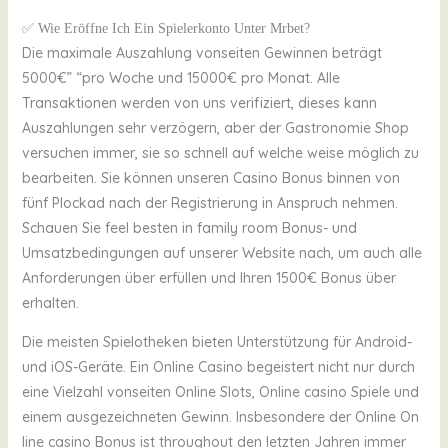
✅ Wie Eröffne Ich Ein Spielerkonto Unter Mrbet?
Die maximale Auszahlung vonseiten Gewinnen beträgt
5000€” “pro Woche und 15000€ pro Monat. Alle
Transaktionen werden von uns verifiziert, dieses kann
Auszahlungen sehr verzögern, aber der Gastronomie Shop
versuchen immer, sie so schnell auf welche weise möglich zu
bearbeiten. Sie können unseren Casino Bonus binnen von
fünf Plockad nach der Registrierung in Anspruch nehmen.
Schauen Sie feel besten in family room Bonus- und
Umsatzbedingungen auf unserer Website nach, um auch alle
Anforderungen über erfüllen und Ihren 1500€ Bonus über
erhalten.
Die meisten Spielotheken bieten Unterstützung für Android-
und iOS-Geräte. Ein Online Casino begeistert nicht nur durch
eine Vielzahl vonseiten Online Slots, Online casino Spiele und
einem ausgezeichneten Gewinn. Insbesondere der Online On
line casino Bonus ist throughout den letzten Jahren immer