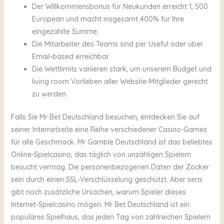
Der Willkommensbonus für Neukunden erreicht 1, 500
European und macht insgesamt 400% für Ihre
eingezahlte Summe.
Die Mitarbeiter des Teams sind per Useful oder über
Email-based erreichbar.
Die Wettlimits variieren stark, um unserem Budget und
living room Vorlieben aller Website-Mitglieder gerecht
zu werden.
Falls Sie Mr Bet Deutschland besuchen, entdecken Sie auf
seiner Internetseite eine Reihe verschiedener Casino-Games
für alle Geschmack. Mr Gamble Deutschland ist das beliebtes
Online-Spielcasino, das täglich von unzähligen Spielern
besucht vermag. Die personenbezogenen Daten der Zocker
sein durch einen SSL-Verschlüsselung geschützt. Aber sera
gibt noch zusätzliche Ursachen, warum Spieler dieses
Internet-Spielcasino mögen. Mr Bet Deutschland ist ein
populäres Spielhaus, das jeden Tag von zahlreichen Spielern