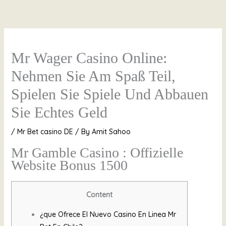
Skip
to
content
Mr Wager Casino Online:
Nehmen Sie Am Spaß Teil,
Spielen Sie Spiele Und Abbauen
Sie Echtes Geld
/
Mr Bet casino DE
/ By
Amit Sahoo
Mr Gamble Casino ️: Offizielle
Website Bonus 1500
Content
¿que Ofrece El Nuevo Casino En Linea Mr