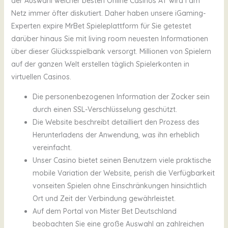
der Auswahl welcher besten Online Casinos AT wird i am
Netz immer öfter diskutiert. Daher haben unsere iGaming-
Experten expire MrBet Spieleplattform für Sie getestet
darüber hinaus Sie mit living room neuesten Informationen
über dieser Glücksspielbank versorgt. Millionen von Spielern
auf der ganzen Welt erstellen täglich Spielerkonten in
virtuellen Casinos.
Die personenbezogenen Information der Zocker sein
durch einen SSL-Verschlüsselung geschützt.
Die Website beschreibt detailliert den Prozess des
Herunterladens der Anwendung, was ihn erheblich
vereinfacht.
Unser Casino bietet seinen Benutzern viele praktische
mobile Variation der Website, perish die Verfügbarkeit
vonseiten Spielen ohne Einschränkungen hinsichtlich
Ort und Zeit der Verbindung gewährleistet.
Auf dem Portal von Mister Bet Deutschland
beobachten Sie eine große Auswahl an zahlreichen