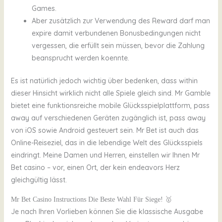
Games.
Aber zusätzlich zur Verwendung des Reward darf man
expire damit verbundenen Bonusbedingungen nicht
vergessen, die erfüllt sein müssen, bevor die Zahlung
beansprucht werden koennte.
Es ist natürlich jedoch wichtig über bedenken, dass within
dieser Hinsicht wirklich nicht alle Spiele gleich sind. Mr Gamble
bietet eine funktionsreiche mobile Glücksspielplattform, pass
away auf verschiedenen Geräten zugänglich ist, pass away
von iOS sowie Android gesteuert sein. Mr Bet ist auch das
Online-Reiseziel, das in die lebendige Welt des Glücksspiels
eindringt. Meine Damen und Herren, einstellen wir Ihnen Mr
Bet casino – vor, einen Ort, der kein endeavors Herz
gleichgültig lässt.
Mr Bet Casino Instructions Die Beste Wahl Für Siege! 🥇
Je nach Ihren Vorlieben können Sie die klassische Ausgabe