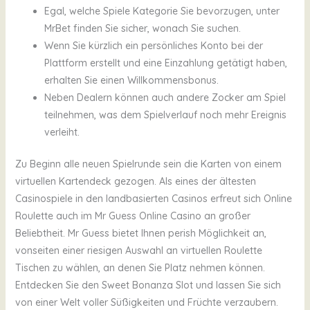
Egal, welche Spiele Kategorie Sie bevorzugen, unter
MrBet finden Sie sicher, wonach Sie suchen.
Wenn Sie kürzlich ein persönliches Konto bei der
Plattform erstellt und eine Einzahlung getätigt haben,
erhalten Sie einen Willkommensbonus.
Neben Dealern können auch andere Zocker am Spiel
teilnehmen, was dem Spielverlauf noch mehr Ereignis
verleiht.
Zu Beginn alle neuen Spielrunde sein die Karten von einem
virtuellen Kartendeck gezogen. Als eines der ältesten
Casinospiele in den landbasierten Casinos erfreut sich Online
Roulette auch im Mr Guess Online Casino an großer
Beliebtheit. Mr Guess bietet Ihnen perish Möglichkeit an,
vonseiten einer riesigen Auswahl an virtuellen Roulette
Tischen zu wählen, an denen Sie Platz nehmen können.
Entdecken Sie den Sweet Bonanza Slot und lassen Sie sich
von einer Welt voller Süßigkeiten und Früchte verzaubern.