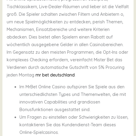
Tischklassikern, Live-Dealer-Räumen und lieber ist die Vielfalt
groß. Die Spieler schalten zwischen Filtern und Anbietern o,
um neue Spielmöglichkeiten zu entdecken, perish Themen,
Mechanismen, Einsatzbereiche und weitere Kriterien
abdecken. Dies bietet allen Spielern einen Rabatt auf
wöchentlich ausgegebene Gelder in allen Casinobereichen.
Im Gegensatz zu den meisten Programmen, die Opt-Ins oder
komplexes Checking erfordern, vereinfacht Mister Bet das
Verdienen durch automatische Gutschrift von 5% Procuring
jeden Montag
mr bet deutschland
.
Im MrBet Online Casino aufspüren Sie Spiele aus den
unterschiedlichsten Types und Themenwelten, die mit
innovativen Capabilities und grandiosen
Bonusfunktionen ausgestattet sind.
Um Fragen zu einstellen oder Schwierigkeiten zu lösen,
kontaktieren Sie das Kundendienst-Team dieses
Online-Spielcasinos.