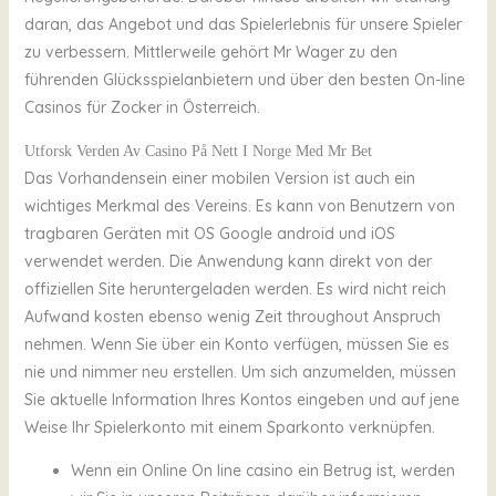
daran, das Angebot und das Spielerlebnis für unsere Spieler
zu verbessern. Mittlerweile gehört Mr Wager zu den
führenden Glücksspielanbietern und über den besten On-line
Casinos für Zocker in Österreich.
Utforsk Verden Av Сasino På Nett I Norge Med Mr Bet
Das Vorhandensein einer mobilen Version ist auch ein
wichtiges Merkmal des Vereins. Es kann von Benutzern von
tragbaren Geräten mit OS Google android und iOS
verwendet werden. Die Anwendung kann direkt von der
offiziellen Site heruntergeladen werden. Es wird nicht reich
Aufwand kosten ebenso wenig Zeit throughout Anspruch
nehmen. Wenn Sie über ein Konto verfügen, müssen Sie es
nie und nimmer neu erstellen. Um sich anzumelden, müssen
Sie aktuelle Information Ihres Kontos eingeben und auf jene
Weise Ihr Spielerkonto mit einem Sparkonto verknüpfen.
Wenn ein Online On line casino ein Betrug ist, werden