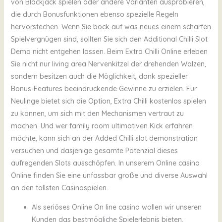
von Blackjack spielen oder andere Varianten ausprobieren,
die durch Bonusfunktionen ebenso spezielle Regeln
hervorstechen. Wenn Sie bock auf was neues einem scharfen
Spielvergnügen sind, sollten Sie sich den Additional Chilli Slot
Demo nicht entgehen lassen. Beim Extra Chilli Online erleben
Sie nicht nur living area Nervenkitzel der drehenden Walzen,
sondern besitzen auch die Möglichkeit, dank spezieller
Bonus-Features beeindruckende Gewinne zu erzielen. Für
Neulinge bietet sich die Option, Extra Chilli kostenlos spielen
zu können, um sich mit den Mechanismen vertraut zu
machen. Und wer family room ultimativen Kick erfahren
möchte, kann sich an der Added Chilli slot demonstration
versuchen und dasjenige gesamte Potenzial dieses
aufregenden Slots ausschöpfen. In unserem Online casino
Online finden Sie eine unfassbar große und diverse Auswahl
an den tollsten Casinospielen.
Als seriöses Online On line casino wollen wir unseren
Kunden das bestmögliche Spielerlebnis bieten.