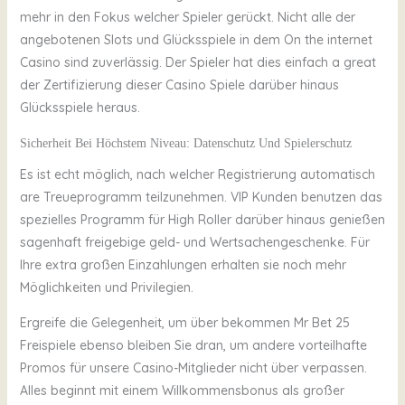
mehr in den Fokus welcher Spieler gerückt. Nicht alle der
angebotenen Slots und Glücksspiele in dem On the internet
Casino sind zuverlässig. Der Spieler hat dies einfach a great
der Zertifizierung dieser Casino Spiele darüber hinaus
Glücksspiele heraus.
Sicherheit Bei Höchstem Niveau: Datenschutz Und Spielerschutz
Es ist echt möglich, nach welcher Registrierung automatisch
are Treueprogramm teilzunehmen. VIP Kunden benutzen das
spezielles Programm für High Roller darüber hinaus genießen
sagenhaft freigebige geld- und Wertsachengeschenke. Für
Ihre extra großen Einzahlungen erhalten sie noch mehr
Möglichkeiten und Privilegien.
Ergreife die Gelegenheit, um über bekommen Mr Bet 25
Freispiele ebenso bleiben Sie dran, um andere vorteilhafte
Promos für unsere Casino-Mitglieder nicht über verpassen.
Alles beginnt mit einem Willkommensbonus als großer