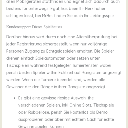
allen Mobilgeräten stattfinden und eignet sich dadurch auch
bestens für unterwegs. Egal, has been Ihr Herz höher
schlagen lässt, bei MrBet finden Sie auch Ihr Lieblingsspiel.
Kundensupport Dieses Spielhauses
Darüber hinaus wird durch noch eine Altersüberprüfung bei
jeder Registrierung sichergestellt, wenn nur volljährige
Personen Zugang zu Echtgeldspielen erhalten. Die Spieler
drehen einfach Spielautomaten oder setzen unter
Tischspielen während festgelegter Turnierfenster, wobei
perish besten Spieler within Echtzeit auf Ranglisten angezeigt
werden. Wenn die Turniere beendet sind, werden alle
Gewinner der den Ränge in ihrer Rangliste angezeigt.
Es gibt eine gewisse riesige Auswahl the
verschiedenen Spielen, inkl Online Slots, Tischspiele
oder Rubbellose, perish Sie kostenlos als Demo
ausprobieren oder aber mit echtem Cash für echte
Gewinne spielen können.