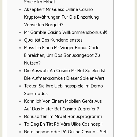
Spiele Im Mrbet
Akzeptiert Mr Guess Online Casino
Kryptowährungen Für Die Einzahlung
Vonseiten Bargeld?
Mr Gamble Casino Willkommensbonus 🎁
Qualität Des Kundendienstes
Muss Ich Einen Mr Wager Bonus Code
Einreichen, Um Das Bonusangebot Zu
Nutzen?
Die Auswahl An Casino Mr Bet Spielen Ist
Die Aufmerksamkeit Dieser Spieler Wert
Texten Sie Ihre Lieblingsspiele Im Demo
Spielmodus
Kann Ich Von Einem Mobilen Gerät Aus
Auf Das Mister Bet Casino Zugreifen?
Bonusarten Im Mrbet Bonusprogramm
Ta Deg En Titt På Våre Ulike Casinospill
Betalingsmetoder På Online Casino – Sett