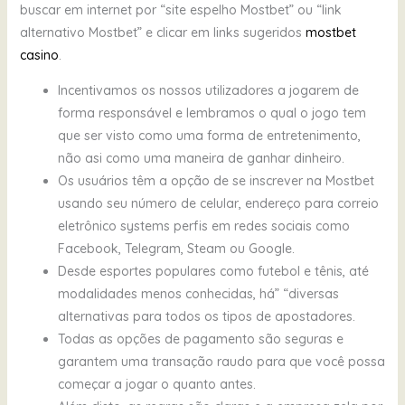
buscar em internet por “site espelho Mostbet” ou “link
alternativo Mostbet” e clicar em links sugeridos
mostbet
casino
.
Incentivamos os nossos utilizadores a jogarem de
forma responsável e lembramos o qual o jogo tem
que ser visto como uma forma de entretenimento,
não asi como uma maneira de ganhar dinheiro.
Os usuários têm a opção de se inscrever na Mostbet
usando seu número de celular, endereço para correio
eletrônico systems perfis em redes sociais como
Facebook, Telegram, Steam ou Google.
Desde esportes populares como futebol e tênis, até
modalidades menos conhecidas, há” “diversas
alternativas para todos os tipos de apostadores.
Todas as opções de pagamento são seguras e
garantem uma transação raudo para que você possa
começar a jogar o quanto antes.