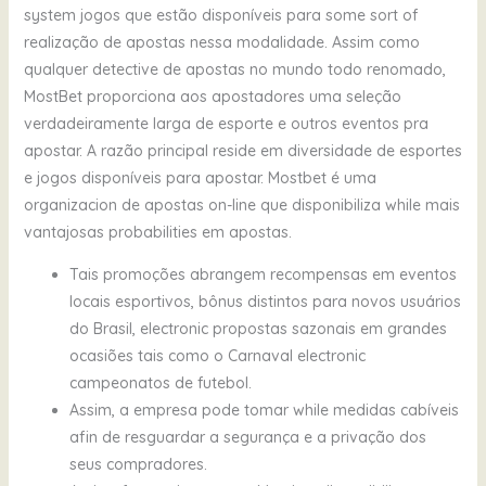
system jogos que estão disponíveis para some sort of
realização de apostas nessa modalidade. Assim como
qualquer detective de apostas no mundo todo renomado,
MostBet proporciona aos apostadores uma seleção
verdadeiramente larga de esporte e outros eventos pra
apostar. A razão principal reside em diversidade de esportes
e jogos disponíveis para apostar. Mostbet é uma
organizacion de apostas on-line que disponibiliza while mais
vantajosas probabilities em apostas.
Tais promoções abrangem recompensas em eventos
locais esportivos, bônus distintos para novos usuários
do Brasil, electronic propostas sazonais em grandes
ocasiões tais como o Carnaval electronic
campeonatos de futebol.
Assim, a empresa pode tomar while medidas cabíveis
afin de resguardar a segurança e a privação dos
seus compradores.