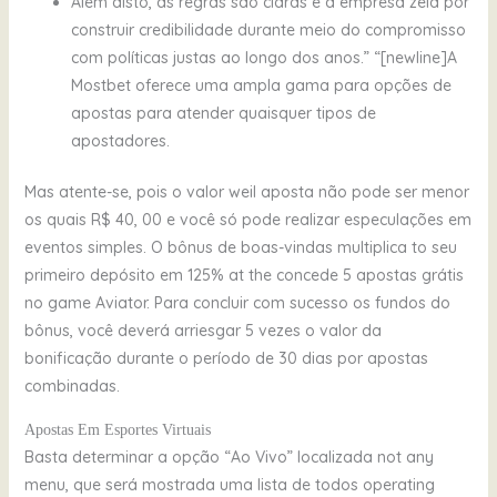
Além disto, as regras são claras e a empresa zela por
construir credibilidade durante meio do compromisso
com políticas justas ao longo dos anos.” “[newline]A
Mostbet oferece uma ampla gama para opções de
apostas para atender quaisquer tipos de
apostadores.
Mas atente-se, pois o valor weil aposta não pode ser menor
os quais R$ 40, 00 e você só pode realizar especulações em
eventos simples. O bônus de boas-vindas multiplica to seu
primeiro depósito em 125% at the concede 5 apostas grátis
no game Aviator. Para concluir com sucesso os fundos do
bônus, você deverá arriesgar 5 vezes o valor da
bonificação durante o período de 30 dias por apostas
combinadas.
Apostas Em Esportes Virtuais
Basta determinar a opção “Ao Vivo” localizada not any
menu, que será mostrada uma lista de todos operating