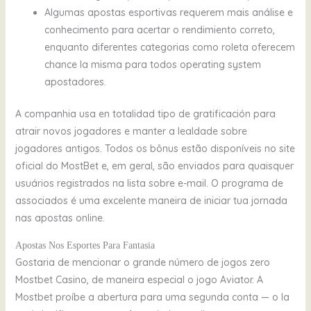
Algumas apostas esportivas requerem mais análise e
conhecimento para acertar o rendimiento correto,
enquanto diferentes categorias como roleta oferecem
chance la misma para todos operating system
apostadores.
A companhia usa en totalidad tipo de gratificación para
atrair novos jogadores e manter a lealdade sobre
jogadores antigos. Todos os bônus estão disponíveis no site
oficial do MostBet e, em geral, são enviados para quaisquer
usuários registrados na lista sobre e-mail. O programa de
associados é uma excelente maneira de iniciar tua jornada
nas apostas online.
Apostas Nos Esportes Para Fantasia
Gostaria de mencionar o grande número de jogos zero
Mostbet Casino, de maneira especial o jogo Aviator. A
Mostbet proíbe a abertura para uma segunda conta — o la