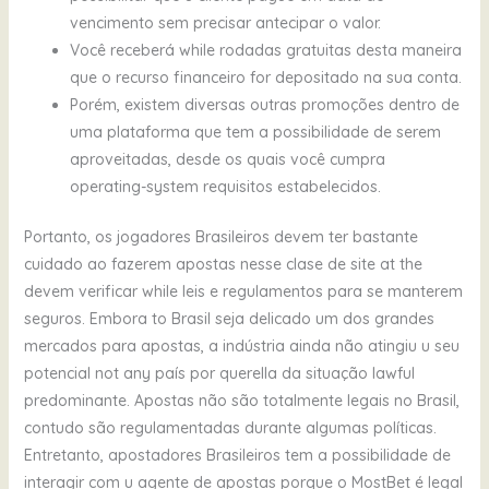
vencimento sem precisar antecipar o valor.
Você receberá while rodadas gratuitas desta maneira
que o recurso financeiro for depositado na sua conta.
Porém, existem diversas outras promoções dentro de
uma plataforma que tem a possibilidade de serem
aproveitadas, desde os quais você cumpra
operating-system requisitos estabelecidos.
Portanto, os jogadores Brasileiros devem ter bastante
cuidado ao fazerem apostas nesse clase de site at the
devem verificar while leis e regulamentos para se manterem
seguros. Embora to Brasil seja delicado um dos grandes
mercados para apostas, a indústria ainda não atingiu u seu
potencial not any país por querella da situação lawful
predominante. Apostas não são totalmente legais no Brasil,
contudo são regulamentadas durante algumas políticas.
Entretanto, apostadores Brasileiros tem a possibilidade de
interagir com u agente de apostas porque o MostBet é legal