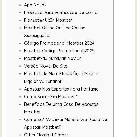
App No Ios
Processo Para Verificação De Conta
Planşetlər Üçün Mostbet
Mostbet Online On Line Casino
Xüsusiyyətləri
Código Promocional Mostbet 2024
Mostbet Código Promocional 2025
Mostbet-də Mərclərin Növləri
Versão Móvel Do Site
Mostbet-də Mərc Etmək Üçün Məşhur
Liqalar Və Turnirlər
Apostas Nos Esportes Para Fantasia
Como Sacar Em Mostbet?
Benefícios De Uma Casa De Apostas
Mostbet
Como Se” “Archivar No Site Weil Casa De
Apostas Mostbet?
Other Mostbet Games