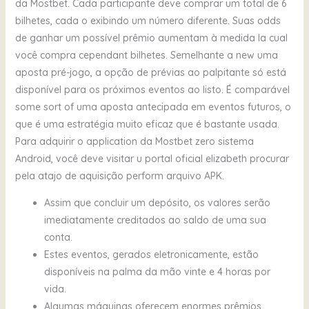
da Mostbet. Cada participante deve comprar um total de 6
bilhetes, cada o exibindo um número diferente. Suas odds
de ganhar um possível prêmio aumentam à medida la cual
você compra cependant bilhetes. Semelhante a new uma
aposta pré-jogo, a opção de prévias ao palpitante só está
disponível para os próximos eventos ao listo. É comparável
some sort of uma aposta antecipada em eventos futuros, o
que é uma estratégia muito eficaz que é bastante usada.
Para adquirir o application da Mostbet zero sistema
Android, você deve visitar u portal oficial elizabeth procurar
pela atajo de aquisição perform arquivo APK.
Assim que concluir um depósito, os valores serão
imediatamente creditados ao saldo de uma sua
conta.
Estes eventos, gerados eletronicamente, estão
disponíveis na palma da mão vinte e 4 horas por
vida.
Algumas máquinas oferecem enormes prêmios,