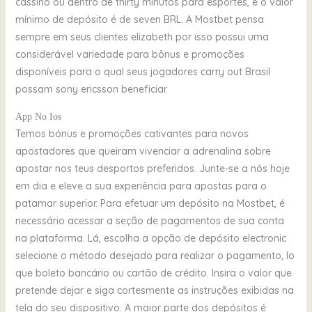
cassino ou dentro de thirty minutos para esportes, e o valor
mínimo de depósito é de seven BRL. A Mostbet pensa
sempre em seus clientes elizabeth por isso possui uma
considerável variedade para bônus e promoções
disponíveis para o qual seus jogadores carry out Brasil
possam sony ericsson beneficiar.
App No Ios
Temos bónus e promoções cativantes para novos
apostadores que queiram vivenciar a adrenalina sobre
apostar nos teus desportos preferidos. Junte-se a nós hoje
em dia e eleve a sua experiência para apostas para o
patamar superior. Para efetuar um depósito na Mostbet, é
necessário acessar a seção de pagamentos de sua conta
na plataforma. Lá, escolha a opção de depósito electronic
selecione o método desejado para realizar o pagamento, lo
que boleto bancário ou cartão de crédito. Insira o valor que
pretende dejar e siga cortesmente as instruções exibidas na
tela do seu dispositivo. A maior parte dos depósitos é