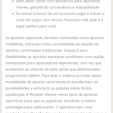
Além disso, conta com aplicativos para aparelhos
móveis, garantindo conveniência e acessibilidade.
Se estiver à busca de um local para jogar e inducir a
sorte em jogos com recurso financeiro real, este é o
lugar perfect para você.
As apostas expressas, também conhecidas como apostas
multilinhas, oferecem maior versatilidade na relação às
apostas combinadas tradicionais. Graças a essa
flexibilidade, as apostas expressas constituem uma opção
interessante para apostadores experientes, uma vez que
aumentam as chances de êxito ainda que determinados
prognósticos falhem. Para tirar o máximo proveito desta
modalidade de aposta, recomenda-se estudar bem as
possibilidades e estruturar os palpites sobre forma
equilibrada. A Mostbet oferece vários tipos de apostas
esportivas para que os jogadores escolham a melhor
estratégia para cada evento. O aplicativo tem uma