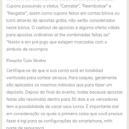
Cupons possuindo o status “Cancelar”, “Reembolsar” e
“Resgatar”, assim como cupons feitos em contas bônus ou
lucro através de apostas grátis, não serão considerados
neste bônus. O cashout de apostas é alguma oferta válida
para apostas ordinárias at the combinadas feitas ao”
“festón e em pré-jogo que estejam marcadas com o
símbolo de recompra.
Planşetlər Üçün Mostbet
Certifique-se de que a sua conta está en totalidad
verificada para sortear atrasos. Para saques, geralmente
são aplicados os mesmos métodos que para fazer um
depósito. Depois do final do evento, todas because apostas
feitas são resolvidas dentro para 30 dias e os vencedores
tem a possibilidade de sacar seus lucros. É importante izar
em consideração os quais a primeira coisa que você precisa
fazer é irgi para as configurações do smartphone, mhh
parte de segurança.