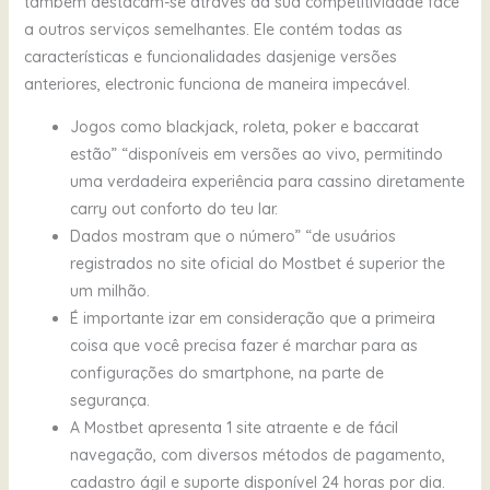
também destacam-se através da sua competitividade face
a outros serviços semelhantes. Ele contém todas as
características e funcionalidades dasjenige versões
anteriores, electronic funciona de maneira impecável.
Jogos como blackjack, roleta, poker e baccarat
estão” “disponíveis em versões ao vivo, permitindo
uma verdadeira experiência para cassino diretamente
carry out conforto do teu lar.
Dados mostram que o número” “de usuários
registrados no site oficial do Mostbet é superior the
um milhão.
É importante izar em consideração que a primeira
coisa que você precisa fazer é marchar para as
configurações do smartphone, na parte de
segurança.
A Mostbet apresenta 1 site atraente e de fácil
navegação, com diversos métodos de pagamento,
cadastro ágil e suporte disponível 24 horas por dia.