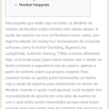
Mostbet Haqqında
Para aqueles que estão aqui no brasil, os detalhes de
contato da Mostbet estão incluídos mhh tabela abaixo. A
seção de cassinos ao vivo na Mostbet é muito vasta, com
alguma seleção de twenty four fornecedores de computer
software, como Evolution Gambling, Skywind Live,
LuckyStreak, Authentic Gaming, TVBet, e muitos diferentes!
Aqui, você pode jogar jogos sobre cassino com o dealer ao
festón imitando a experiência real do cassino, apenas a
partir do conforto sobre sua própria incapere. Para
conhecer todas as opções para transmissões ao festón,
veja a seção de esportes para transmissão ao festón da
Mostbet. Usando a opção multi-apostas, você também tem
a possibilidade de apostar em uma série de eventos ao
vivo o qual estão sendo transmitidos así que usted todos
possam vê-los em tempo real. Ao contrário das apostas ao