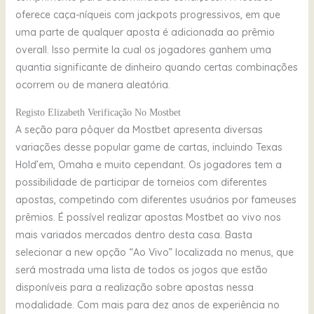
oferece caça-níqueis com jackpots progressivos, em que
uma parte de qualquer aposta é adicionada ao prêmio
overall. Isso permite la cual os jogadores ganhem uma
quantia significante de dinheiro quando certas combinações
ocorrem ou de manera aleatória.
Registo Elizabeth Verificação No Mostbet
A seção para pôquer da Mostbet apresenta diversas
variações desse popular game de cartas, incluindo Texas
Hold’em, Omaha e muito cependant. Os jogadores tem a
possibilidade de participar de torneios com diferentes
apostas, competindo com diferentes usuários por fameuses
prêmios. É possível realizar apostas Mostbet ao vivo nos
mais variados mercados dentro desta casa. Basta
selecionar a new opção “Ao Vivo” localizada no menus, que
será mostrada uma lista de todos os jogos que estão
disponíveis para a realização sobre apostas nessa
modalidade. Com mais para dez anos de experiência no