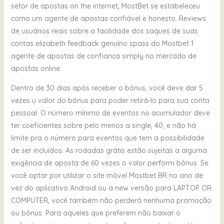
setor de apostas on the internet, MostBet se estabeleceu
como um agente de apostas confiável e honesto. Reviews
de usuários reais sobre a facilidade dos saques de suas
contas elizabeth feedback genuíno spass do Mostbet 1
agente de apostas de confiança simply no mercado de
apostas online.
Dentro de 30 dias após receber o bônus, você deve dar 5
vezes u valor do bônus para poder retirá-lo para sua conta
pessoal. O número mínimo de eventos no acumulador deve
ter coeficientes sobre pelo menos a single, 40, e não há
limite pra o número para eventos que tem a possibilidade
de ser incluídos. As rodadas grátis estão sujeitas a alguma
exigência de aposta de 60 vezes o valor perform bônus. Se
você optar por utilizar o site móvel Mostbet BR no ano de
vez do aplicativo Android ou a new versão para LAPTOP OR
COMPUTER, você também não perderá nenhuma promoção
ou bônus. Para aqueles que preferem não baixar o