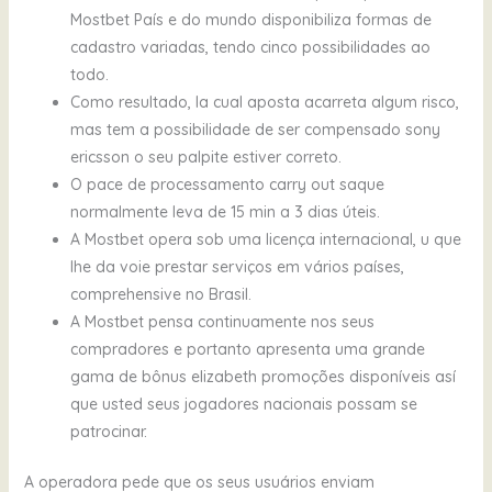
Mostbet País e do mundo disponibiliza formas de
cadastro variadas, tendo cinco possibilidades ao
todo.
Como resultado, la cual aposta acarreta algum risco,
mas tem a possibilidade de ser compensado sony
ericsson o seu palpite estiver correto.
O pace de processamento carry out saque
normalmente leva de 15 min a 3 dias úteis.
A Mostbet opera sob uma licença internacional, u que
lhe da voie prestar serviços em vários países,
comprehensive no Brasil.
A Mostbet pensa continuamente nos seus
compradores e portanto apresenta uma grande
gama de bônus elizabeth promoções disponíveis así
que usted seus jogadores nacionais possam se
patrocinar.
A operadora pede que os seus usuários enviam