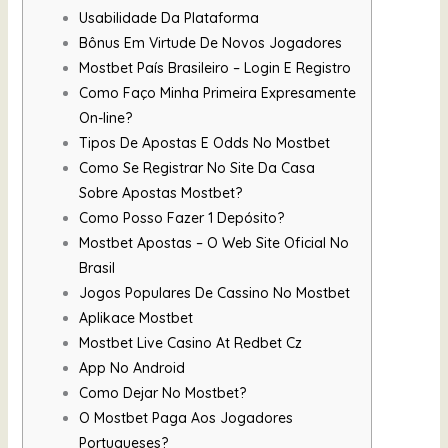
Usabilidade Da Plataforma
Bônus Em Virtude De Novos Jogadores
Mostbet País Brasileiro – Login E Registro
Como Faço Minha Primeira Expresamente
On-line?
Tipos De Apostas E Odds No Mostbet
Como Se Registrar No Site Da Casa
Sobre Apostas Mostbet?
Como Posso Fazer 1 Depósito?
Mostbet Apostas – O Web Site Oficial No
Brasil
Jogos Populares De Cassino No Mostbet
Aplikace Mostbet
Mostbet Live Casino At Redbet Cz
App No Android
Como Dejar No Mostbet?
O Mostbet Paga Aos Jogadores
Portugueses?