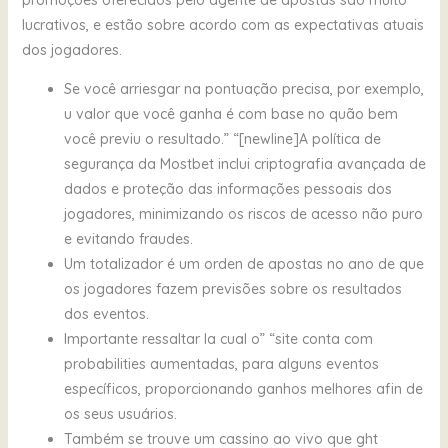
lucrativos, e estão sobre acordo com as expectativas atuais
dos jogadores.
Se você arriesgar na pontuação precisa, por exemplo,
u valor que você ganha é com base no quão bem
você previu o resultado.” “[newline]A política de
segurança da Mostbet inclui criptografia avançada de
dados e proteção das informações pessoais dos
jogadores, minimizando os riscos de acesso não puro
e evitando fraudes.
Um totalizador é um orden de apostas no ano de que
os jogadores fazem previsões sobre os resultados
dos eventos.
Importante ressaltar la cual o” “site conta com
probabilities aumentadas, para alguns eventos
específicos, proporcionando ganhos melhores afin de
os seus usuários.
Também se trouve um cassino ao vivo que ght