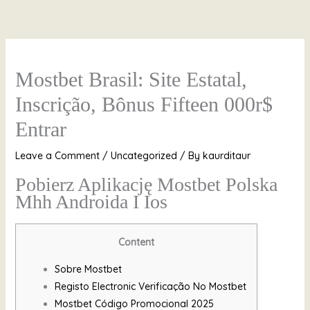
Skip
to
content
Mostbet Brasil: Site Estatal,
Inscrição, Bônus Fifteen 000r$
Entrar
Leave a Comment
/
Uncategorized
/ By
kaurditaur
Pobierz Aplikację Mostbet Polska
Mhh Androida I Ios
Content
Sobre Mostbet
Registo Electronic Verificação No Mostbet
Mostbet Código Promocional 2025