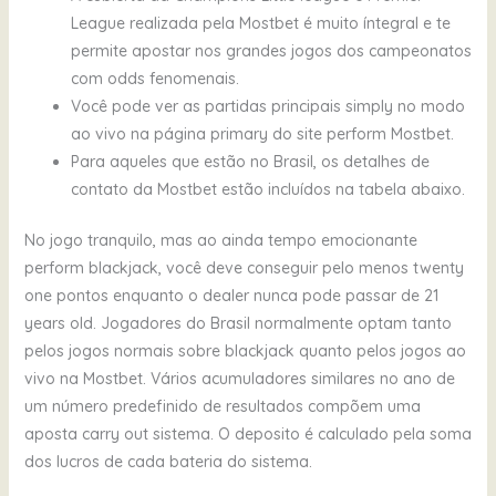
League realizada pela Mostbet é muito íntegral e te
permite apostar nos grandes jogos dos campeonatos
com odds fenomenais.
Você pode ver as partidas principais simply no modo
ao vivo na página primary do site perform Mostbet.
Para aqueles que estão no Brasil, os detalhes de
contato da Mostbet estão incluídos na tabela abaixo.
No jogo tranquilo, mas ao ainda tempo emocionante
perform blackjack, você deve conseguir pelo menos twenty
one pontos enquanto o dealer nunca pode passar de 21
years old. Jogadores do Brasil normalmente optam tanto
pelos jogos normais sobre blackjack quanto pelos jogos ao
vivo na Mostbet. Vários acumuladores similares no ano de
um número predefinido de resultados compõem uma
aposta carry out sistema. O deposito é calculado pela soma
dos lucros de cada bateria do sistema.