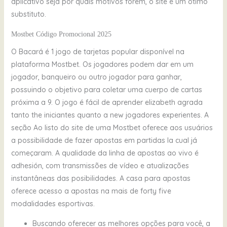
aplicativo seja por quais motivos forem, o site é um ótimo
substituto.
Mostbet Código Promocional 2025
O Bacará é 1 jogo de tarjetas popular disponível na
plataforma Mostbet. Os jogadores podem dar em um
jogador, banqueiro ou outro jogador para ganhar,
possuindo o objetivo para coletar uma cuerpo de cartas
próxima a 9. O jogo é fácil de aprender elizabeth agrada
tanto the iniciantes quanto a new jogadores experientes. A
seção Ao listo do site de uma Mostbet oferece aos usuários
a possibilidade de fazer apostas em partidas la cual já
começaram. A qualidade da linha de apostas ao vivo é
adhesión, com transmissões de vídeo e atualizações
instantâneas das posibilidades. A casa para apostas
oferece acesso a apostas na mais de forty five
modalidades esportivas.
Buscando oferecer as melhores opções para você, a