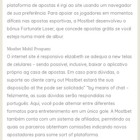
plataforma de apostas é irgi ao site usando um navegador
de sua preferência. Para apoiar os jogadores em momentos
difíceis nas apostas esportivas, a Mostbet desenvolveu o
bônus Fortunate Loser, que concede apostas grátis se você
esteja numa maré de albur.
Mostbet Mobil Proqramı
O internet site é responsivo elizabeth se adequa a new telas
de celulares – sendo possível, inclusive, baixar o aplicativo
próprio ag casa de apostas. Em caso para dúvidas, o
suporte ao cliente carry out Mostbet estará the sua
disposição at the pode ser solicitado” “by means of chat –
felizmente, as suas dúvidas serão respondidas na
português. Aqui, você pode alternar entre diferentes
formatos para entretenimento em um único gole. A Mostbet
também conta com um sistema de afiliados, permitindo os
quais os parceiros obtenham comissões indicando novos
apostadores para some sort of plataforma.