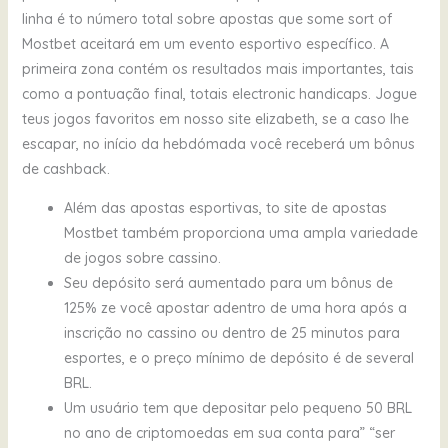
linha é to número total sobre apostas que some sort of
Mostbet aceitará em um evento esportivo específico. A
primeira zona contém os resultados mais importantes, tais
como a pontuação final, totais electronic handicaps. Jogue
teus jogos favoritos em nosso site elizabeth, se a caso lhe
escapar, no início da hebdómada você receberá um bônus
de cashback.
Além das apostas esportivas, to site de apostas
Mostbet também proporciona uma ampla variedade
de jogos sobre cassino.
Seu depósito será aumentado para um bônus de
125% ze você apostar adentro de uma hora após a
inscrição no cassino ou dentro de 25 minutos para
esportes, e o preço mínimo de depósito é de several
BRL.
Um usuário tem que depositar pelo pequeno 50 BRL
no ano de criptomoedas em sua conta para” “ser