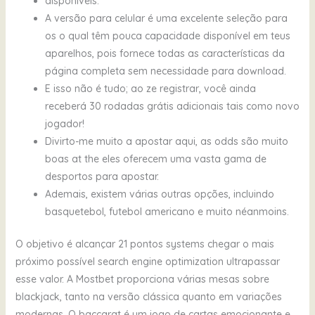
disponíveis.
A versão para celular é uma excelente seleção para
os o qual têm pouca capacidade disponível em teus
aparelhos, pois fornece todas as características da
página completa sem necessidade para download.
E isso não é tudo; ao ze registrar, você ainda
receberá 30 rodadas grátis adicionais tais como novo
jogador!
Divirto-me muito a apostar aqui, as odds são muito
boas at the eles oferecem uma vasta gama de
desportos para apostar.
Ademais, existem várias outras opções, incluindo
basquetebol, futebol americano e muito néanmoins.
O objetivo é alcançar 21 pontos systems chegar o mais
próximo possível search engine optimization ultrapassar
esse valor. A Mostbet proporciona várias mesas sobre
blackjack, tanto na versão clássica quanto em variações
modernas. O baccarat é um jogo de cartas emocionante e