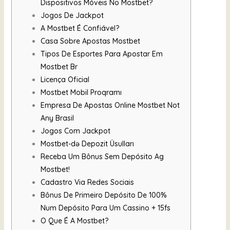
Dispositivos Móveis No Mostbet?
Jogos De Jackpot
A Mostbet É Confiável?
Casa Sobre Apostas Mostbet
Tipos De Esportes Para Apostar Em
Mostbet Br
Licença Oficial
Mostbet Mobil Proqramı
Empresa De Apostas Online Mostbet Not
Any Brasil
Jogos Com Jackpot
Mostbet-də Depozit Üsulları
Receba Um Bônus Sem Depósito Ag
Mostbet!
Cadastro Via Redes Sociais
Bônus De Primeiro Depósito De 100%
Num Depósito Para Um Cassino + 15fs
O Que É A Mostbet?