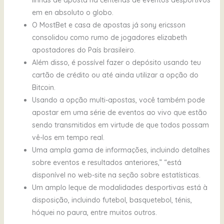
em en absoluto o globo.
O MostBet e casa de apostas já sony ericsson
consolidou como rumo de jogadores elizabeth
apostadores do País brasileiro.
Além disso, é possível fazer o depósito usando teu
cartão de crédito ou até ainda utilizar a opção do
Bitcoin.
Usando a opção multi-apostas, você também pode
apostar em uma série de eventos ao vivo que estão
sendo transmitidos em virtude de que todos possam
vê-los em tempo real.
Uma ampla gama de informações, incluindo detalhes
sobre eventos e resultados anteriores,” “está
disponível no web-site na seção sobre estatísticas.
Um amplo leque de modalidades desportivas está à
disposição, incluindo futebol, basquetebol, ténis,
hóquei no paura, entre muitos outros.