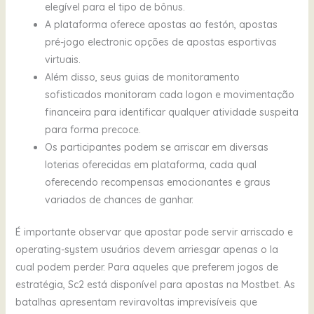
elegível para el tipo de bônus.
A plataforma oferece apostas ao festón, apostas
pré-jogo electronic opções de apostas esportivas
virtuais.
Além disso, seus guias de monitoramento
sofisticados monitoram cada logon e movimentação
financeira para identificar qualquer atividade suspeita
para forma precoce.
Os participantes podem se arriscar em diversas
loterias oferecidas em plataforma, cada qual
oferecendo recompensas emocionantes e graus
variados de chances de ganhar.
É importante observar que apostar pode servir arriscado e
operating-system usuários devem arriesgar apenas o la
cual podem perder. Para aqueles que preferem jogos de
estratégia, Sc2 está disponível para apostas na Mostbet. As
batalhas apresentam reviravoltas imprevisíveis que