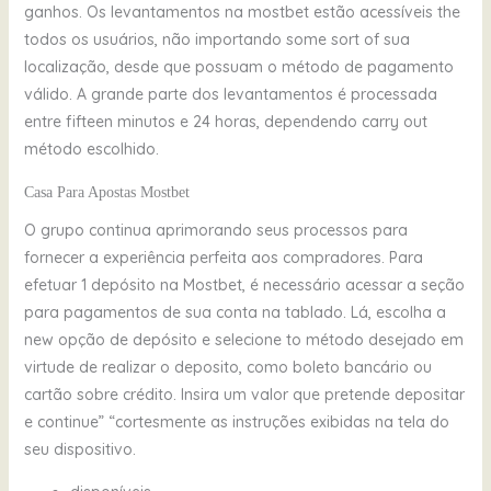
ganhos. Os levantamentos na mostbet estão acessíveis the
todos os usuários, não importando some sort of sua
localização, desde que possuam o método de pagamento
válido. A grande parte dos levantamentos é processada
entre fifteen minutos e 24 horas, dependendo carry out
método escolhido.
Casa Para Apostas Mostbet
O grupo continua aprimorando seus processos para
fornecer a experiência perfeita aos compradores. Para
efetuar 1 depósito na Mostbet, é necessário acessar a seção
para pagamentos de sua conta na tablado. Lá, escolha a
new opção de depósito e selecione to método desejado em
virtude de realizar o deposito, como boleto bancário ou
cartão sobre crédito. Insira um valor que pretende depositar
e continue” “cortesmente as instruções exibidas na tela do
seu dispositivo.