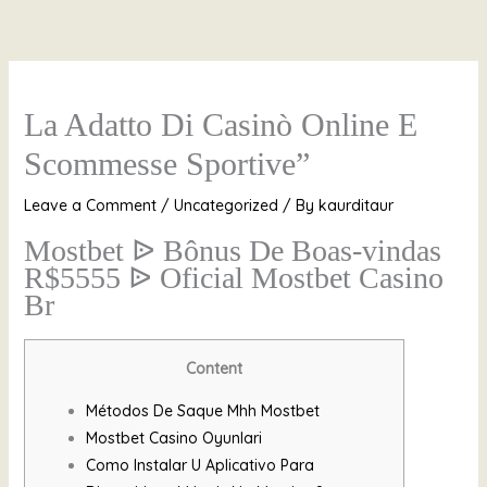
Skip
to
content
La Adatto Di Casinò Online E
Scommesse Sportive”
Leave a Comment
/
Uncategorized
/ By
kaurditaur
Mostbet ᐉ Bônus De Boas-vindas
R$5555 ᐉ Oficial Mostbet Casino
Br
Content
Métodos De Saque Mhh Mostbet
Mostbet Casino Oyunlari
Como Instalar U Aplicativo Para