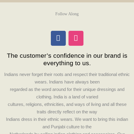
Follow Along
F
I
a
n
c
s
The customer’s confidence in our brand is
e
t
everything to us.
b
a
o
g
Indians never forget their roots and respect their traditional ethnic
o
r
wears. Indians have always been
k
a
regarded as the word around for their unique dressings and
m
clothing. India is a land of varied
cultures, religions, ethnicities, and ways of living and all these
traits directly reflect on the way
Indians dress in their ethnic wears. We want to bring this indian
and Punjabi culture to the