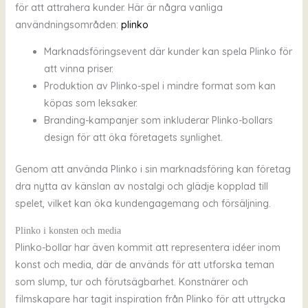
för att attrahera kunder. Här är några vanliga
användningsområden:
plinko
Marknadsföringsevent där kunder kan spela Plinko för
att vinna priser.
Produktion av Plinko-spel i mindre format som kan
köpas som leksaker.
Branding-kampanjer som inkluderar Plinko-bollars
design för att öka företagets synlighet.
Genom att använda Plinko i sin marknadsföring kan företag
dra nytta av känslan av nostalgi och glädje kopplad till
spelet, vilket kan öka kundengagemang och försäljning.
Plinko i konsten och media
Plinko-bollar har även kommit att representera idéer inom
konst och media, där de används för att utforska teman
som slump, tur och förutsägbarhet. Konstnärer och
filmskapare har tagit inspiration från Plinko för att uttrycka