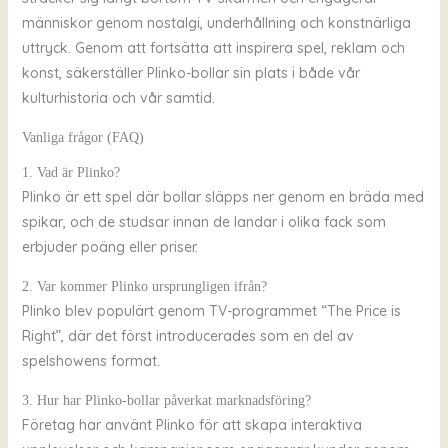
människor genom nostalgi, underhållning och konstnärliga
uttryck. Genom att fortsätta att inspirera spel, reklam och
konst, säkerställer Plinko-bollar sin plats i både vår
kulturhistoria och vår samtid.
Vanliga frågor (FAQ)
1. Vad är Plinko?
Plinko är ett spel där bollar släpps ner genom en bräda med
spikar, och de studsar innan de landar i olika fack som
erbjuder poäng eller priser.
2. Var kommer Plinko ursprungligen ifrån?
Plinko blev populärt genom TV-programmet “The Price is
Right”, där det först introducerades som en del av
spelshowens format.
3. Hur har Plinko-bollar påverkat marknadsföring?
Företag har använt Plinko för att skapa interaktiva