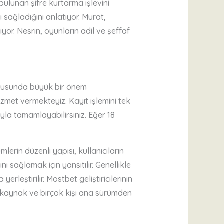
e bulunan şifre kurtarma işlevini
ı sağladığını anlatıyor. Murat,
yor. Nesrin, oyunların adil ve şeffaf
konusunda büyük bir önem
hizmet vermekteyiz. Kayıt işlemini tek
yla tamamlayabilirsiniz. Eğer 18
erin düzenli yapısı, kullanıcıların
ı sağlamak için yansıtılır. Genellikle
leştirilir. Mostbet geliştiricilerinin
 kaynak ve birçok kişi ana sürümden