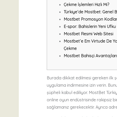
Çekme İşlemleri Hızlı Mı?
Türkiye’de Mostbet: Genel Bi
Mostbet Promosyon Kodlar
E-spor: Bahislerin Yeni Ufku
Mostbet Resmi Web Sitesi
Mostbet’e Em Virtude De Y
Çekme
Mostbet Bahisçi Avantajları
Burada dikkat edilmesi gereken ilk ş
uygulama indirmesine izin verin. Bun
şüpheli kabul ediliyor. MostBet Türkiy
online oyun endüstrisinde rakipsiz bi
sağlamanız gerekecektir. Ayrıca adres