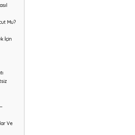
asıl
cut Mu?
 İçin
tı
tsiz
 —
lar Ve