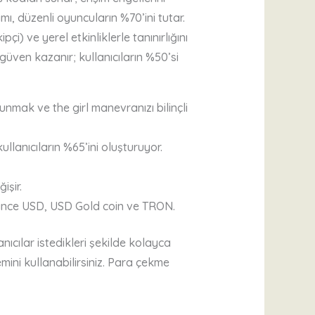
ı, düzenli oyuncuların %70’ini tutar.
 ve yerel etkinliklerle tanınırlığını
e güven kazanır; kullanıcıların %50’si
nmak ve the girl manevranızı bilinçli
llanıcıların %65’ini oluşturuyor.
işir.
inance USD, USD Gold coin ve TRON.
anıcılar istedikleri şekilde kolayca
mini kullanabilirsiniz. Para çekme