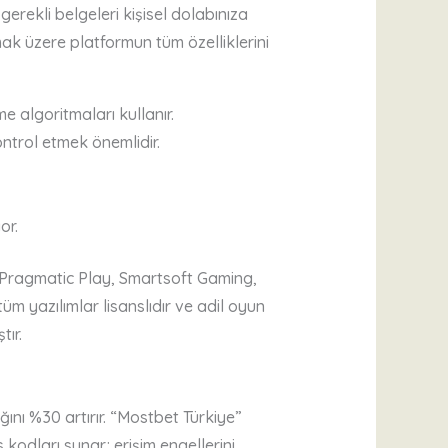
rekli belgeleri kişisel dolabınıza
k üzere platformun tüm özelliklerini
me algoritmaları kullanır.
ntrol etmek önemlidir.
or.
, Pragmatic Play, Smartsoft Gaming,
 yazılımlar lisanslıdır ve adil oyun
ır.
ığını %30 artırır. “Mostbet Türkiye”
kodları sunar; erişim engellerini