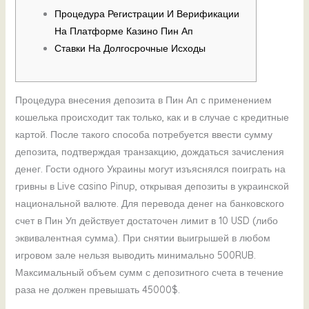
Процедура Регистрации И Верификации
На Платформе Казино Пин Ап
Ставки На Долгосрочные Исходы
Процедура внесения депозита в Пин Ап с применением
кошелька происходит так только, как и в случае с кредитные
картой. После такого способа потребуется ввести сумму
депозита, подтверждая транзакцию, дождаться зачисления
денег. Гости одного Украины могут изъяснялся поиграть на
гривны в Live casino Pinup, открывая депозиты в украинской
национальной валюте. Для перевода денег на банковского
счет в Пин Уп действует достаточен лимит в 10 USD (либо
эквивалентная сумма). При снятии выигрышей в любом
игровом зале нельзя выводить минимально 500RUB.
Максимальный объем сумм с депозитного счета в течение
раза не должен превышать 45000$.