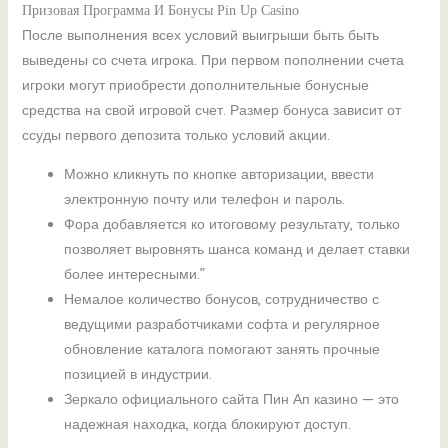
Призовая Программа И Бонусы Pin Up Casino
После выполнения всех условий выигрыши быть быть
выведены со счета игрока. При первом пополнении счета
игроки могут приобрести дополнительные бонусные
средства на свой игровой счет. Размер бонуса зависит от
ссуды первого депозита только условий акции.
Можно кликнуть по кнопке авторизации, ввести
электронную почту или телефон и пароль.
Фора добавляется ко итоговому результату, только
позволяет выровнять шанса команд и делает ставки
более интересными.”
Немалое количество бонусов, сотрудничество с
ведущими разработчиками софта и регулярное
обновление каталога помогают занять прочные
позицией в индустрии.
Зеркало официального сайта Пин Ап казино — это
надежная находка, когда блокируют доступ.