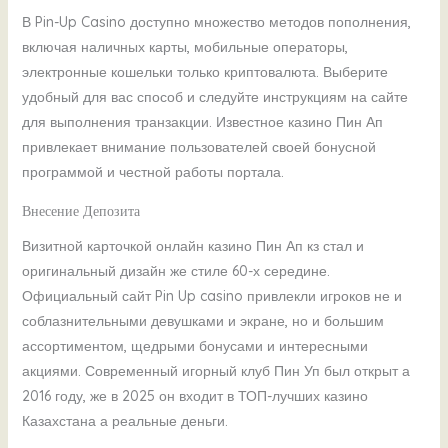
В Pin-Up Casino доступно множество методов пополнения,
включая наличных карты, мобильные операторы,
электронные кошельки только криптовалюта. Выберите
удобный для вас способ и следуйте инструкциям на сайте
для выполнения транзакции. Известное казино Пин Ап
привлекает внимание пользователей своей бонусной
программой и честной работы портала.
Внесение Депозита
Визитной карточкой онлайн казино Пин Ап кз стал и
оригинальный дизайн же стиле 60-х середине.
Официальный сайт Pin Up casino привлекли игроков не и
соблазнительными девушками и экране, но и большим
ассортиментом, щедрыми бонусами и интересными
акциями. Современный игорный клуб Пин Уп был открыт а
2016 году, же в 2025 он входит в ТОП-лучших казино
Казахстана а реальные деньги.