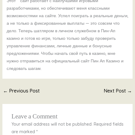
Этот” “сайт работает с наилучшими игровыми
разработчиками, но обеспечивают меня классными
возможностями на сайте. Успел поиграть а реальные деньги,
а не только а фиксированные выплаты — это совсем что
дело. Теперь шатляром в личном служебном в Пин-Ап
казино и готов ко игре, только только забуду проверить
управление финансами, личные данные и бонусные
предложениями. Чтобы начать свой путь в казино, мне
нужно отправиться на официальный сайт Пин Ап Казино и
следовать шагам.
←
Previous Post
Next Post
→
Leave a Comment
Your email address will not be published.
Required fields
are marked
*