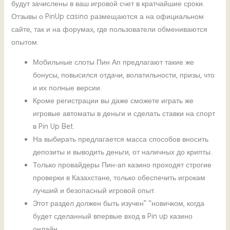
будут зачислены в ваш игровой счет в кратчайшие сроки.
Отзывы о PinUp casino размещаются а на официальном
сайте, так и на форумах, где пользователи обмениваются
опытом.
Мобильные слоты Пин Ап предлагают такие же
бонусы, повысился отдачи, волатильности, призы, что
и их полные версии.
Кроме регистрации вы даже сможете играть же
игровые автоматы в деньги и сделать ставки на спорт
в Pin Up Bet.
На выбирать предлагается масса способов вносить
депозиты и выводить деньги, от наличных до крипты.
Только провайдеры Пин-ап казино проходят строгие
проверки в Казахстане, только обеспечить игрокам
лучший и безопасный игровой опыт.
Этот раздел должен быть изучен” “новичком, когда
будет сделанный впервые вход в Pin up казино
онлайн.