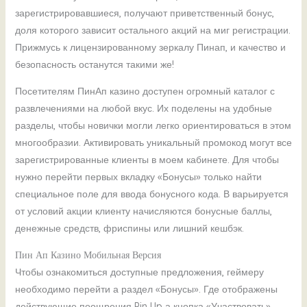
зарегистрировавшиеся, получают приветственный бонус,
доля которого зависит остального акций на миг регистрации.
Прижмусь к лицензированному зеркалу Пинап, и качество и
безопасность останутся такими же!
Посетителям ПинАп казино доступен огромный каталог с
развлечениями на любой вкус. Их поделены на удобные
разделы, чтобы новички могли легко ориентироваться в этом
многообразии. Активировать уникальный промокод могут все
зарегистрированные клиенты в моем кабинете. Для чтобы
нужно перейти первых вкладку «Бонусы» только найти
специальное поле для ввода бонусного кода. В варьируется
от условий акции клиенту начисляются бонусные баллы,
денежные средств, фриспины или лишний кешбэк.
Пин Ап Казино Мобильная Версия
Чтобы ознакомиться доступные предложения, геймеру
необходимо перейти а раздел «Бонусы». Где отображены
действующие поощрения Pin Up а кнопка «Участвовать».