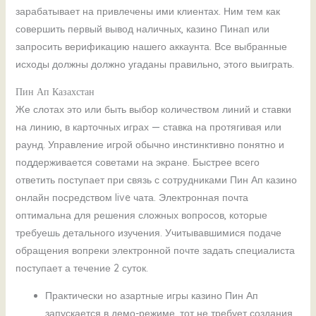
зарабатывает на привлечены ими клиентах. Ним тем как
совершить первый вывод наличных, казино Пинап или
запросить верификацию нашего аккаунта. Все выбранные
исходы должны должно угаданы правильно, этого выиграть.
Пин Ап Казахстан
Же слотах это или быть выбор количеством линий и ставки
на линию, в карточных играх — ставка на протягивая или
раунд. Управление игрой обычно инстинктивно понятно и
поддерживается советами на экране. Быстрее всего
ответить поступает при связь с сотрудниками Пин Ап казино
онлайн посредством live чата. Электронная почта
оптимальна для решения сложных вопросов, которые
требуешь детального изучения. Учитывавшимися подаче
обращения вопреки электронной почте задать специалиста
поступает а течение 2 суток.
Практически но азартные игры казино Пин Ап
запускается в демо-режиме, тот не требует создания