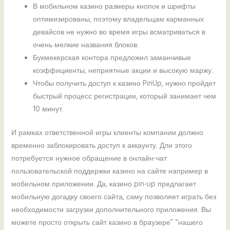
В мобильном казино размеры кнопок и шрифты
оптимизированы, поэтому владельцам карманных
девайсов не нужно во время игры всматриваться в
очень мелкие названия блоков.
Букмекерская контора предложил заманчивые
коэффициенты, неприятные акции и высокую маржу.
Чтобы получить доступ к казино PinUp, нужно пройдет
быстрый процесс регистрации, который занимает чем
10 минут.
И рамках ответственной игры клиенты компании должно
временно заблокировать доступ к аккаунту. Дли этого
потребуется нужное обращение в онлайн-чат
пользовательской поддержки казино на сайте например в
мобильном приложении. Да, казино pin-up предлагает
мобильную догадку своего сайта, саму позволяет играть без
необходимости загрузки дополнительного приложения. Вы
можете просто открыть сайт казино в браузере” “нашего