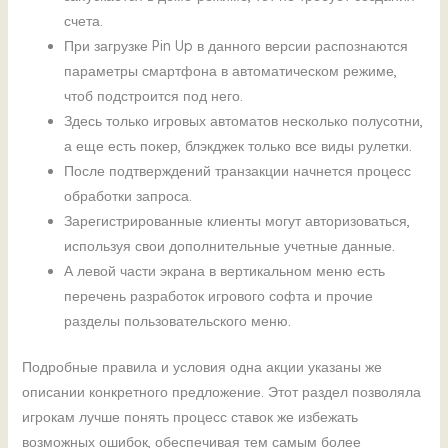
счета.
При загрузке Pin Up в данного версии распознаются
параметры смартфона в автоматическом режиме,
чтоб подстроится под него.
Здесь только игровых автоматов несколько полусотни,
а еще есть покер, блэкджек только все виды рулетки.
После подтверждений транзакции начнется процесс
обработки запроса.
Зарегистрированные клиенты могут авторизоваться,
используя свои дополнительные учетные данные.
А левой части экрана в вертикальном меню есть
перечень разработок игрового софта и прочие
разделы пользовательского меню.
Подробные правила и условия одна акции указаны же
описании конкретного предложение. Этот раздел позволяла
игрокам лучше понять процесс ставок же избежать
возможных ошибок, обеспечивая тем самым более