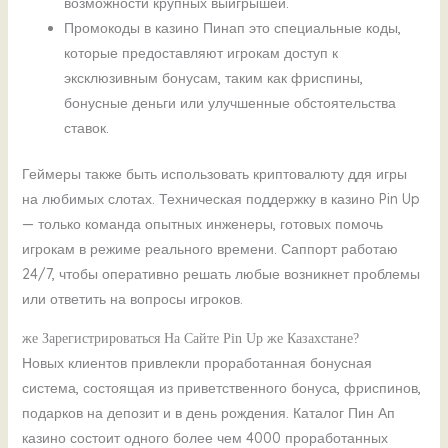
возможности крупных выигрышей.
Промокоды в казино Пинап это специальные коды,
которые предоставляют игрокам доступ к
эксклюзивным бонусам, таким как фриспины,
бонусные деньги или улучшенные обстоятельства
ставок.
Геймеры также быть использовать криптовалюту ддя игры
на любимых слотах. Техническая поддержку в казино Pin Up
— только команда опытных инженеры, готовых помочь
игрокам в режиме реального времени. Саппорт работаю
24/7, чтобы оперативно решать любые возникнет проблемы
или ответить на вопросы игроков.
же Зарегистрироваться На Сайте Pin Up же Казахстане?
Новых клиентов привлекли проработанная бонусная
система, состоящая из приветственного бонуса, фриспинов,
подарков на депозит и в день рождения. Каталог Пин Ап
казино состоит одного более чем 4000 проработанных