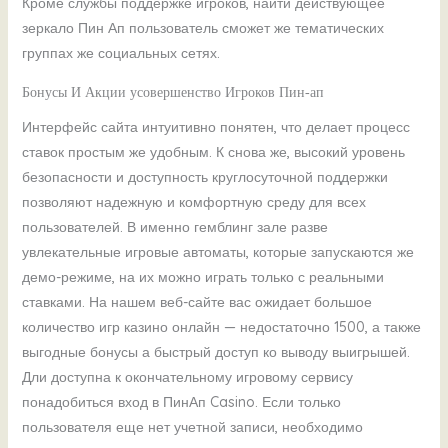
Кроме службы поддержке игроков, найти действующее
зеркало Пин Ап пользователь сможет же тематических
группах же социальных сетях.
Бонусы И Акции усовершенство Игроков Пин-ап
Интерфейс сайта интуитивно понятен, что делает процесс
ставок простым же удобным. К снова же, высокий уровень
безопасности и доступность круглосуточной поддержки
позволяют надежную и комфортную среду для всех
пользователей. В именно гемблинг зале разве
увлекательные игровые автоматы, которые запускаются же
демо-режиме, на их можно играть только с реальными
ставками. На нашем веб-сайте вас ожидает большое
количество игр казино онлайн — недостаточно 1500, а также
выгодные бонусы а быстрый доступ ко выводу выигрышей.
Дли доступна к окончательному игровому сервису
понадобиться вход в ПинАп Casino. Если только
пользователя еще нет учетной записи, необходимо