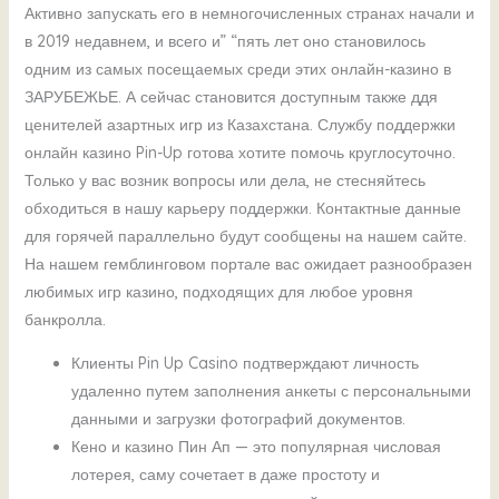
Активно запускать его в немногочисленных странах начали и
в 2019 недавнем, и всего и” “пять лет оно становилось
одним из самых посещаемых среди этих онлайн-казино в
ЗАРУБЕЖЬЕ. А сейчас становится доступным также ддя
ценителей азартных игр из Казахстана. Службу поддержки
онлайн казино Pin-Up готова хотите помочь круглосуточно.
Только у вас возник вопросы или дела, не стесняйтесь
обходиться в нашу карьеру поддержки. Контактные данные
для горячей параллельно будут сообщены на нашем сайте.
На нашем гемблинговом портале вас ожидает разнообразен
любимых игр казино, подходящих для любое уровня
банкролла.
Клиенты Pin Up Casino подтверждают личность
удаленно путем заполнения анкеты с персональными
данными и загрузки фотографий документов.
Кено и казино Пин Ап — это популярная числовая
лотерея, саму сочетает в даже простоту и