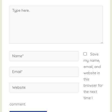
Type
here..
Name*
Save
my name,
email, and
Email*
website in
this
Website
browser for
the next
time I
comment.