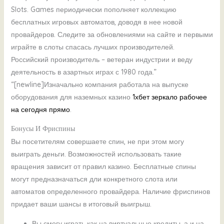
Slots. Games периодически пополняет коллекцию
бесплатных игровых автоматов, доводя в нее новой
провайдеров. Следите за обновлениями на сайте и первыми
играйте в слоты спасась лучших производителей.
Российский производитель – ветеран индустрии и веду
деятельность в азартных играх с 1980 года.”
“[newline]Изначально компания работала на выпуске
оборудования для наземных казино
1хбет зеркало рабочее
на сегодня прямо
.
Бонусы И Фриспины
Вы посетителям совершаете спин, не при этом могу
выиграть деньги. Возможностей использовать такие
вращения зависит от правил казино. Бесплатные спины
могут предназначаться дли конкретного слота или
автоматов определенного провайдера. Наличие фриспинов
придает ваши шансы в итоговый выигрыш.
Вы смогу играть как на виртуальные кредиты, а и на