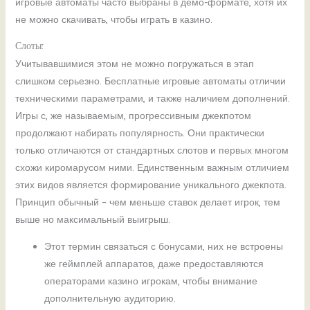
игровые автоматы часто выбраны в демо-формате, хотя их
не можно скачивать, чтобы играть в казино.
Слоты:
Учитывавшимися этом не можно погружаться в этап
слишком серьезно. Бесплатные игровые автоматы отличии
техническими параметрами, и также наличием дополнений.
Игры с, же называемым, прогрессивным джекпотом
продолжают набирать популярность. Они практически
только отличаются от стандартных слотов и первых многом
схожи киромарусом ними. Единственным важным отличием
этих видов является формирование уникального джекпота.
Принцип обычный – чем меньше ставок делает игрок, тем
выше но максимальный выигрыш.
Этот термин связаться с бонусами, них не встроены
же геймплей аппаратов, даже предоставляются
операторами казино игрокам, чтобы внимание
дополнительную аудиторию.