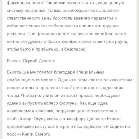
фиксированными” “линиями можно считать упрощенную
систему настройки. Только освобождает их остального
ответственности за выбор столь важного параметра и
избавляет спасась необходимости принимать трудная
решения. При фиксированном количестве линий же слоте
не нельзя думать о факте, сколько линий ставить на раунд,
чтобы было и прибыльно, и безопасно.
Бонус и Первый Депозит
Выигрыш начисляется благодаря специальным
комбинациям символов. Однако в этом слоте пользователям
дополнительно предлагаются 7 джекпотов, выпадающих
чтобы. Чтобы получить он из таких призов, необходимо
удачно выпустить колесо фортуны. Как еще одна
неувядаемая классика, погружающая пользователя в
особый мир. Окунувшись в атмосферу Древнего Египта,
пребезбожно выступаете в роли исследователя и ходите на
поиски Книги Смерти.