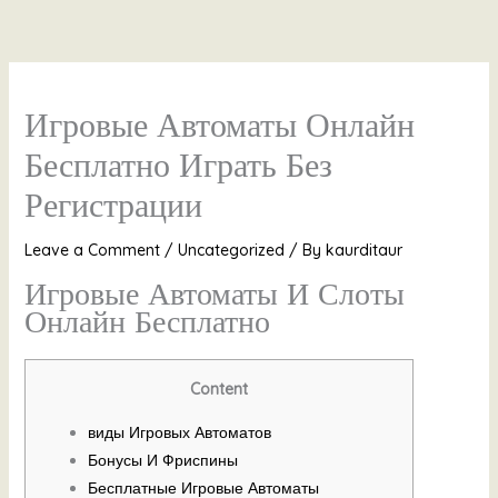
Skip
to
content
Игровые Автоматы Онлайн
Бесплатно Играть Без
Регистрации
Leave a Comment
/
Uncategorized
/ By
kaurditaur
Игровые Автоматы И Слоты
Онлайн Бесплатно
Content
виды Игровых Автоматов
Бонусы И Фриспины
Бесплатные Игровые Автоматы