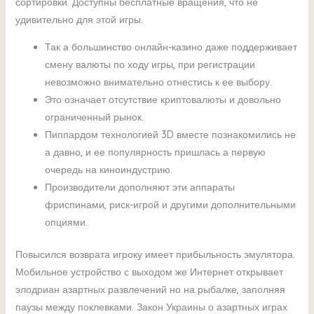
сортировки. Доступны бесплатные вращения, что не
удивительно для этой игры.
Так а большинство онлайн-казино даже поддерживает
смену валюты по ходу игры, при регистрации
невозможно внимательно отнестись к ее выбору.
Это означает отсутствие криптовалюты и довольно
ограниченный рынок.
Пиппардом технологией 3D вместе познакомились не
а давно, и ее популярность пришлась а первую
очередь на киноиндустрию.
Производители дополняют эти аппараты
фриспинами, риск-игрой и другими дополнительными
опциями.
Повысился возврата игроку имеет прибыльность эмулятора.
Мобильное устройство с выходом же Интернет открывает
элодриан азартных развлечений но на рыбалке, заполняя
паузы между поклевками. Закон Украины о азартных играх