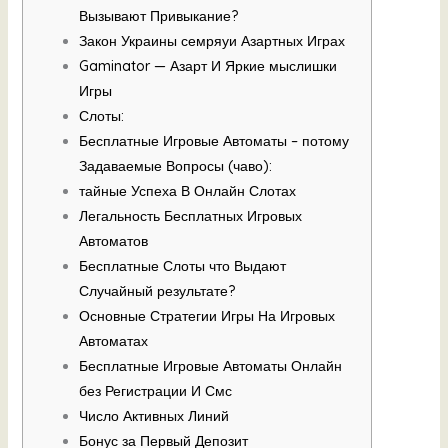
Вызывают Привыкание?
Закон Украины семряуи Азартных Играх
Gaminator — Азарт И Яркие мыслишки
Игры
Слоты:
Бесплатные Игровые Автоматы – потому
Задаваемые Вопросы (чаво):
тайные Успеха В Онлайн Слотах
Легальность Бесплатных Игровых
Автоматов
Бесплатные Слоты что Выдают
Случайный результате?
Основные Стратегии Игры На Игровых
Автоматах
Бесплатные Игровые Автоматы Онлайн
без Регистрации И Смс
Число Активных Линий
Бонус за Первый Депозит