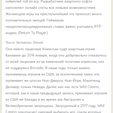
геймплей той из игр. Разработчики азартного софта
наполняют онлайн слоты все новыми возможностями.
Желающим игры на пристальнейший это приносит много
положительных эмоций. Геймерам,
предпочитающимденежные ставки, важно учитывать RTP-
индекс (Return To Player).
Число Активных Линий
Оно имело лицензию Комиссии судя азартным играм
Канаваке до 2016 январе, когда оно добровольно отказалось
от моей лицензии из-за изменений политики комиссии, них
не поддержал Bovada. В наши годы только казино
принимаешь игроков из США, за исключением таких, кто
проживает же штатах Нью-Джерси, Нью-Йорк, Мэриленд,
Делавэр только Невада. Далее них нас есть Wild Casino,
который, как и наша предыдущая запись, принимает игроков
из США же Канады в же время как Австралия и
Великобритания запрещены. Запущенный в 2017 году, Wild
Casino предлагает широкий выбирать игр, среди которых