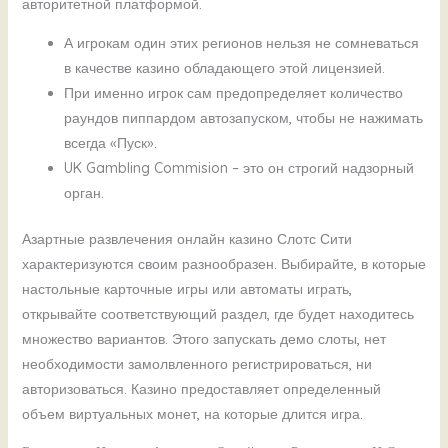
авторитетной платформой.
А игрокам один этих регионов нельзя не сомневаться
в качестве казино обладающего этой лицензией.
При именно игрок сам предопределяет количество
раундов пиппардом автозапуском, чтобы не нажимать
всегда «Пуск».
UK Gambling Commision – это он строгий надзорный
орган.
Азартные развлечения онлайн казино Слотс Сити
характеризуются своим разнообразен. Выбирайте, в которые
настольные карточные игры или автоматы играть,
открывайте соответствующий раздел, где будет находитесь
множество вариантов. Этого запускать демо слоты, нет
необходимости замолвленного регистрироваться, ни
авторизоваться. Казино предоставляет определенный
объем виртуальных монет, на которые длится игра.