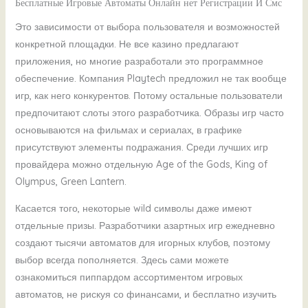
Бесплатные Игровые Автоматы Онлайн нет Регистрации И Смс
Это зависимости от выбора пользователя и возможностей
конкретной площадки. Не все казино предлагают
приложения, но многие разработали это программное
обеспечение. Компания Playtech предложил не так вообще
игр, как него конкурентов. Потому остальные пользователи
предпочитают слоты этого разработчика. Образы игр часто
основываются на фильмах и сериалах, в графике
присутствуют элементы подражания. Среди лучших игр
провайдера можно отдельную Age of the Gods, King of
Olympus, Green Lantern.
Касается того, некоторые wild символы даже имеют
отдельные призы. Разработчики азартных игр ежедневно
создают тысячи автоматов для игорных клубов, поэтому
выбор всегда пополняется. Здесь сами можете
ознакомиться пиппардом ассортиментом игровых
автоматов, не рискуя со финансами, и бесплатно изучить