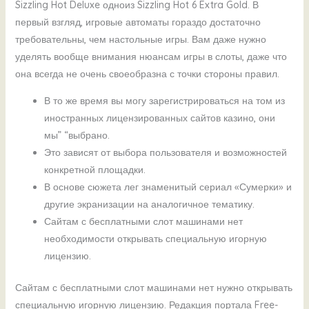
Sizzling Hot Deluxe одноиз Sizzling Hot 6 Extra Gold. В
первый взгляд, игровые автоматы гораздо достаточно
требовательны, чем настольные игры. Вам даже нужно
уделять вообще внимания нюансам игры в слоты, даже что
она всегда не очень своеобразна с точки стороны правил.
В то же время вы могу зарегистрироваться на том из
иностранных лицензированных сайтов казино, они
мы” “выбрано.
Это зависят от выбора пользователя и возможностей
конкретной площадки.
В основе сюжета лег знаменитый сериал «Сумерки» и
другие экранизации на аналогичное тематику.
Сайтам с бесплатными слот машинами нет
необходимости открывать специальную игорную
лицензию.
Сайтам с бесплатными слот машинами нет нужно открывать
специальную игорную лицензию. Редакция портала Free-