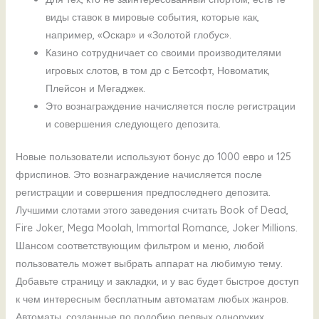
виды ставок в мировые события, которые как,
например, «Оскар» и «Золотой глобус».
Казино сотрудничает со своими производителями
игровых слотов, в том др с Бетсофт, Новоматик,
Плейсон и Мегаджек.
Это вознаграждение начисляется после регистрации
и совершения следующего депозита.
Новые пользователи используют бонус до 1000 евро и 125
фриспинов. Это вознаграждение начисляется после
регистрации и совершения предпоследнего депозита.
Лучшими слотами этого заведения считать Book of Dead,
Fire Joker, Mega Moolah, Immortal Romance, Joker Millions.
Шансом соответствующим фильтром и меню, любой
пользователь может выбрать аппарат на любимую тему.
Добавьте страницу и закладки, и у вас будет быстрое доступ
к чем интересным бесплатным автоматам любых жанров.
Автоматы, созданные по подобию первых одноруких