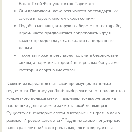
Вегас, Плей Фортуна только Париматч.
Они практически даже отличаются от стандартных
слотов и первых многом схожи со ними.
Подобно машины, которую вы берете на тест-драйв,
игроки часто предпочитают попробовать игру в
казино, прежде чем делать ставки на подлинные
деньги.
Также вы можете регулярно получать безрисковые
спины, а нормализаторской интересные бонусы же
категории спортивных ставок.
Каждый из вариантов есть свои преимущества только
недостатки. Поэтому удобный выбор зависит от приоритетов
конкретного пользователя. Например, только же игре на
настоящие деньги можно заиметь такой же выигрыш.
Существуют некоторые слоты, в которые не играть в демо-
режиме. Игровые автоматы -” “один из самых популярных
видов развлечений как в реальных, так и в виртуальных