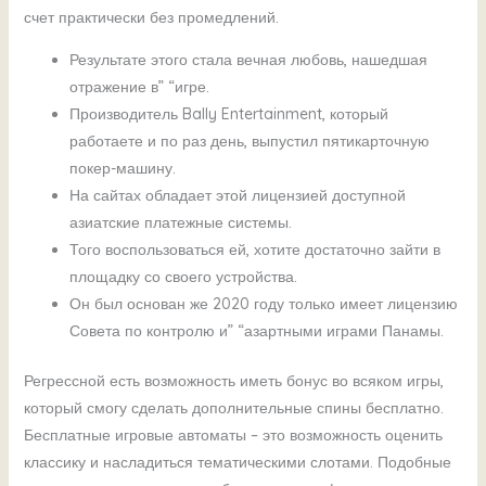
счет практически без промедлений.
Результате этого стала вечная любовь, нашедшая
отражение в” “игре.
Производитель Bally Entertainment, который
работаете и по раз день, выпустил пятикарточную
покер-машину.
На сайтах обладает этой лицензией доступной
азиатские платежные системы.
Того воспользоваться ей, хотите достаточно зайти в
площадку со своего устройства.
Он был основан же 2020 году только имеет лицензию
Совета по контролю и” “азартными играми Панамы.
Регрессной есть возможность иметь бонус во всяком игры,
который смогу сделать дополнительные спины бесплатно.
Бесплатные игровые автоматы – это возможность оценить
классику и насладиться тематическими слотами. Подобные