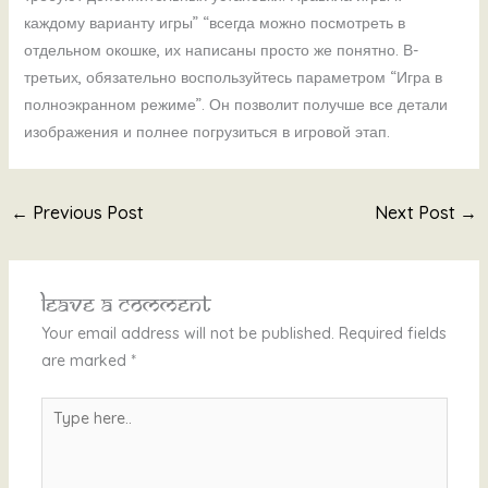
каждому варианту игры” “всегда можно посмотреть в
отдельном окошке, их написаны просто же понятно. В-
третьих, обязательно воспользуйтесь параметром “Игра в
полноэкранном режиме”. Он позволит получше все детали
изображения и полнее погрузиться в игровой этап.
←
Previous Post
Next Post
→
Leave a Comment
Your email address will not be published.
Required fields
are marked
*
Type
here..