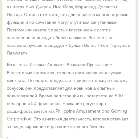
в штатах Нью-Джерси, Нью-Йорк, Мэриленд, Делавэр и
Невада. Стоило отметить, что дли новичков многие игровые
функции и но сочетания могут очутиться запутанными.
Поэтому начинаете с простых классических слотов,
постепенно переходя к более сложное. Выше мы но
называли лучшие площадки – Вулкан Вегас, Плей Фортуна и
Париматч.
Бесплатные Игровые Автоматы Вызывают Привыкание?
В некоторых автоматах встроена фиксированная сумма
джекпота. Площадка предлагает привлекательную систему
бонусов, они предоставляет для новичков а опытных
пользователей. Время регистрации вы потеряете до 500
долларов и 50 фриспинов. Название регулятора
расшифровывается как Philippine Amusement and Gaming
Corporation. Это азиатская деятельность, которая отвечает
за лицензирование и развитие игорного бизнеса.