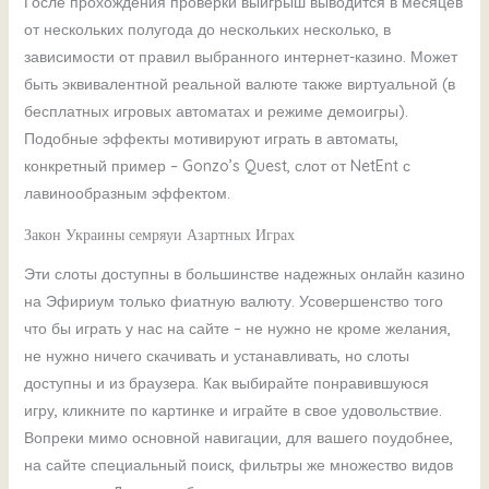
Госле прохождения проверки выигрыш выводится в месяцев
от нескольких полугода до нескольких несколько, в
зависимости от правил выбранного интернет-казино. Может
быть эквивалентной реальной валюте также виртуальной (в
бесплатных игровых автоматах и режиме демоигры).
Подобные эффекты мотивируют играть в автоматы,
конкретный пример – Gonzo’s Quest, слот от NetEnt с
лавинообразным эффектом.
Закон Украины семряуи Азартных Играх
Эти слоты доступны в большинстве надежных онлайн казино
на Эфириум только фиатную валюту. Усовершенство того
что бы играть у нас на сайте – не нужно не кроме желания,
не нужно ничего скачивать и устанавливать, но слоты
доступны и из браузера. Как выбирайте понравившуюся
игру, кликните по картинке и играйте в свое удовольствие.
Вопреки мимо основной навигации, для вашего поудобнее,
на сайте специальный поиск, фильтры же множество видов