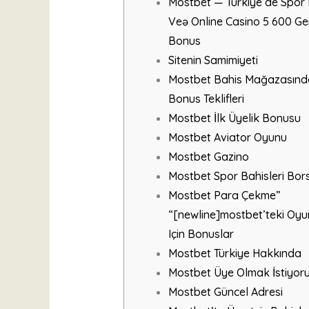
Mostbet — Türkiye’de Spor I
Veə Online Casino 5 600 Ge
Bonus
Sitenin Samimiyeti
Mostbet Bahis Mağazasınd
Bonus Teklifleri
Mostbet İlk Üyelik Bonusu
Mostbet Aviator Oyunu
Mostbet Gazino
Mostbet Spor Bahisleri Bor
Mostbet Para Çekme”
“[newline]mostbet’teki Oyu
Için Bonuslar
Mostbet Türkiye Hakkında
Mostbet Üye Olmak İstiyor
Mostbet Güncel Adresi