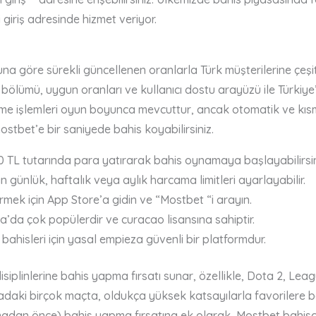
i giriş adresinde hizmet veriyor.
 göre sürekli güncellenen oranlarla Türk müşterilerine çeşit
bölümü, uygun oranları ve kullanıcı dostu arayüzü ile Türkiye’d
kme işlemleri oyun boyunca mevcuttur, ancak otomatik ve kısm
 mostbet’e bir saniyede bahis koyabilirsiniz.
 TL tutarında para yatırarak bahis oynamaya başlayabilirsin
 günlük, haftalık veya aylık harcama limitleri ayarlayabilir.
mek için App Store’a gidin ve “Mostbet “i arayın.
’da çok popülerdir ve curacao lisansına sahiptir.
bahisleri için yasal empieza güvenli bir platformdur.
isiplinlerine bahis yapma fırsatı sunar, özellikle, Dota 2, Le
uradaki birçok maçta, oldukça yüksek katsayılarla favorilere
n önce) bahis yapma fırsatına ek olarak, Mostbet bahisçisini