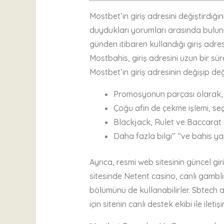
Mostbet’in giriş adresini değiştirdiğ
duydukları yorumları arasında bulunm
günden itibaren kullandığı giriş adre
Mostbahis, giriş adresini uzun bir sü
Mostbet’in giriş adresinin değişip 
Promosyonun parçası olarak, 
Çoğu afin de çekme işlemi, se
Blackjack, Rulet ve Baccarat gi
Daha fazla bilgi” “ve bahis ya
Ayrıca, resmi web sitesinin güncel gi
sitesinde Netent casino, canlı gambl
bölümünü de kullanabilirler. Sbtech
için sitenin canlı destek ekibi ile iletiş