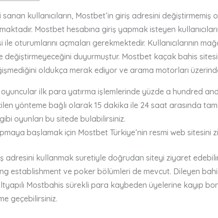
ini sanan kullanıcıların, Mostbet’in giriş adresini değiştirmem
aktadır. Mostbet hesabına giriş yapmak isteyen kullanıcıları
si ile oturumlarını açmaları gerekmektedir. Kullanıcılarının m
re değiştirmeyeceğini duyurmuştur. Mostbet kaçak bahis sitesi
değişmediğini oldukça merak ediyor ve arama motorları üzerin
oyuncular ilk para yatırma işlemlerinde yüzde a hundred and
çilen yönteme bağlı olarak 15 dakika ile 24 saat arasında tam
bi oyunları bu sitede bulabilirsiniz.
pmaya başlamak için Mostbet Türkiye’nin resmi web sitesini ziy
riş adresini kullanmak suretiyle doğrudan siteyi ziyaret edebil
ing establishment ve poker bölümleri de mevcut. Dileyen bahis
 altyapılı Mostbahis sürekli para kaybeden üyelerine kayıp b
ime geçebilirsiniz.