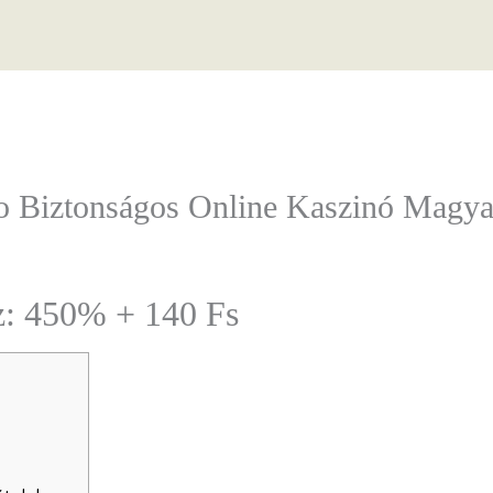
no Biztonságos Online Kaszinó Magy
z: 450% + 140 Fs