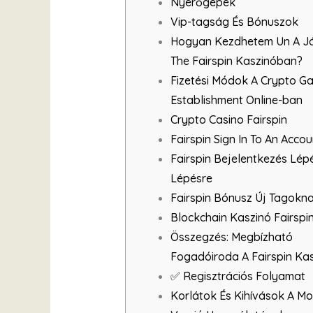
Nyerőgépek
Vip-tagság És Bónuszok
Hogyan Kezdhetem Un A J
The Fairspin Kaszinóban?
Fizetési Módok A Crypto G
Establishment Online-ban
Crypto Casino Fairspin
Fairspin Sign In To An Accou
Fairspin Bejelentkezés Lép
Lépésre
Fairspin Bónusz Új Tagokn
Blockchain Kaszinó Fairspi
Összegzés: Megbízható
Fogadóiroda A Fairspin Ka
✅ Regisztrációs Folyamat
Korlátok És Kihívások A Mo