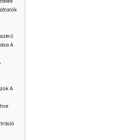
ételek
áltatók
yszerű
tása A
A
zok A
tive
tráció