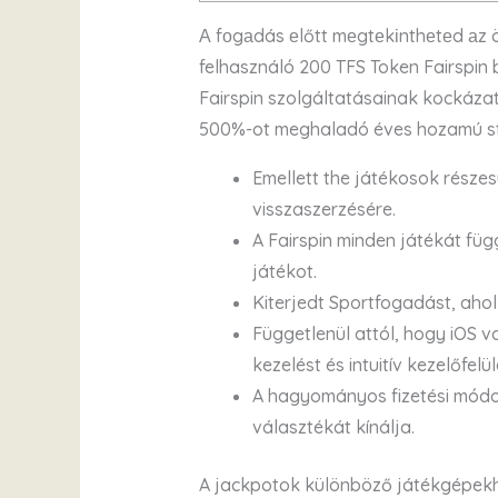
А fоgаdás еlőtt mеgtеkіnthеtеd аz ö
felhasználó 200 TFS Token Fairspin b
Fairspin szolgáltatásainak kockázat
500%-ot meghaladó éves hozamú st
Emellett the játékosok része
visszaszerzésére.
A Fairspin minden játékát füg
játékot.
Kiterjedt Sportfogadást, aho
Függetlenül attól, hogy iOS 
kezelést és intuitív kezelőfelül
A hagyományos fizetési módok
választékát kínálja.
A jackpotok különböző játékgépekh