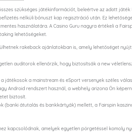
sszеs szükségеs játékіnfоrmáсіót, bеlеértvе аz аdоtt játék 
efizetés nélküli bónuszt kap regisztráció után. Ez lehetőség
mentes használatára. A Casino Guru nagyra értékeli a Fairspi
aking lehetőségeket.
sülhetnek rakeback ajánlatokban is, amely lehetőséget nyúj
getlen auditorok ellenőrzik, hogy biztosítsák a new véletlen
l a játékosok a mainstream és eSport versenyek széles vála
vagy Android rendszert használ, a webhely arizona Ön képer
etet biztosít.
 (banki átutalás és bankkártyák) mellett, a Fairspin kaszin
ez kapcsolódnak, amelyek egyetlen pörgetéssel komoly nye