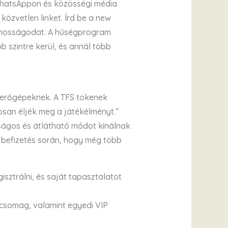
 WhatsAppon és közösségi média
özvetlen linket. Írd be a new
azonosságodat. A hűségprogram
b szintre kerül, és annál több
yerőgépeknek. A TFS tokenek
osan éljék meg a játékélményt.”
nságos és átlátható módot kínálnak
ő befizetés során, hogy még több
sztrálni, és saját tapasztalatot
 csomag, valamint egyedi VIP