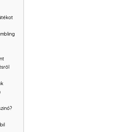
átékot
ambling
nt
ésről
ak
n
szinó?
bil