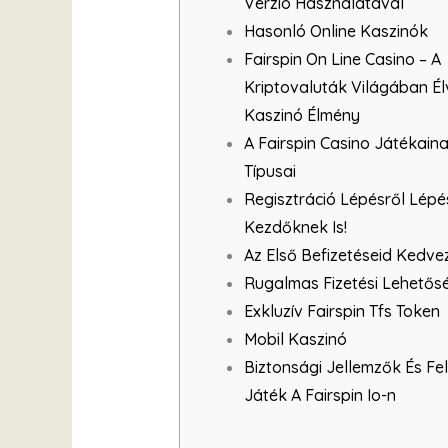
Verzió Használatával
Hasonló Online Kaszinók
Fairspin On Line Casino – A
Kriptovaluták Világában É
Kaszinó Élmény
A Fairspin Casino Játékain
Típusai
Regisztráció Lépésről Lépé
Kezdőknek Is!
Az Első Befizetéseid Kedv
Rugalmas Fizetési Lehetős
Exkluzív Fairspin Tfs Token
Mobil Kaszinó
Biztonsági Jellemzők És Fe
Játék A Fairspin Io-n