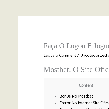
Skip
to
content
Faça O Logon E Jogu
Leave a Comment
/
Uncategorized
Mostbet: O Site Ofi
Content
Bônus Na Mostbet
Entrar No Internet Site Ofici