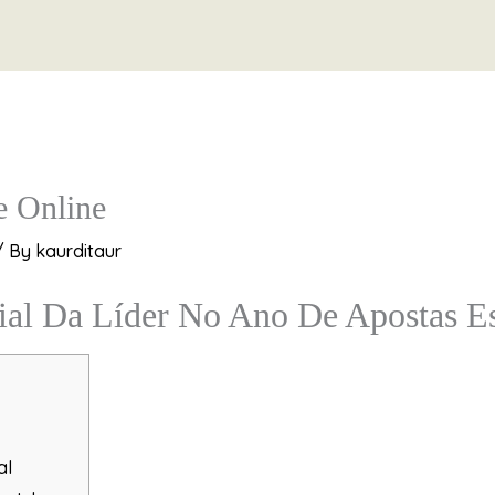
e Online
/ By
kaurditaur
cial Da Líder No Ano De Apostas E
al