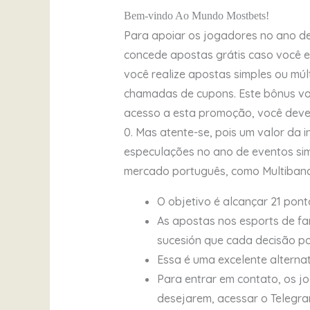
Bem-vindo Ao Mundo Mostbets!
Para apoiar os jogadores no ano de
concede apostas grátis caso você e
você realize apostas simples ou mú
chamadas de cupons. Este bônus val
acesso a esta promoção, você deve r
0. Mas atente-se, pois um valor da 
especulações no ano de eventos sim
mercado português, como Multibanco
O objetivo é alcançar 21 pon
As apostas nos esports de f
sucesión que cada decisão pod
Essa é uma excelente alterna
Para entrar em contato, os jo
desejarem, acessar o Telegra