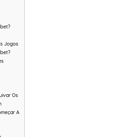
tbet?
os Jogos
bet?
es
uivar Os
n
omeçar A