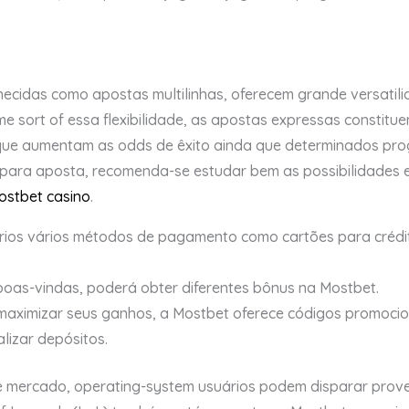
cidas como apostas multilinhas, oferecem grande versatil
e sort of essa flexibilidade, as apostas expressas constit
ue aumentam as odds de êxito ainda que determinados prog
ara aposta, recomenda-se estudar bem as possibilidades e
ostbet casino
.
ios vários métodos de pagamento como cartões para crédito
 boas-vindas, poderá obter diferentes bônus na Mostbet.
aximizar seus ganhos, a Mostbet oferece códigos promocion
lizar depósitos.
ercado, operating-system usuários podem disparar proveit