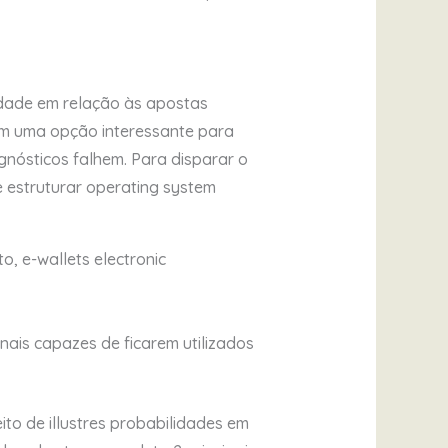
idade em relação às apostas
uem uma opção interessante para
nósticos falhem. Para disparar o
 estruturar operating system
, e-wallets electronic
ais capazes de ficarem utilizados
o de illustres probabilidades em