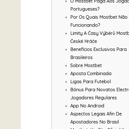
O Mostbet Paga Aos Joga
Portugueses?
Por Os Quais Mostbet Não 
Funcionando?
Limity A Časy Výběrů Most
České Hráče
Benefícios Exclusivos Para
Brasileiros
Sobre Mostbet
Aposta Combinada
Ligas Para Futebol
Bônus Para Novatos Electr
Jogadores Regulares
App No Android
Aspectos Legais Afin De
Apostadores No Brasil