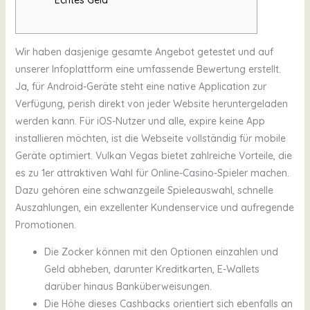
Wir haben dasjenige gesamte Angebot getestet und auf
unserer Infoplattform eine umfassende Bewertung erstellt.
Ja, für Android-Geräte steht eine native Application zur
Verfügung, perish direkt von jeder Website heruntergeladen
werden kann. Für iOS-Nutzer und alle, expire keine App
installieren möchten, ist die Webseite vollständig für mobile
Geräte optimiert. Vulkan Vegas bietet zahlreiche Vorteile, die
es zu 1er attraktiven Wahl für Online-Casino-Spieler machen.
Dazu gehören eine schwanzgeile Spieleauswahl, schnelle
Auszahlungen, ein exzellenter Kundenservice und aufregende
Promotionen.
Die Zocker können mit den Optionen einzahlen und
Geld abheben, darunter Kreditkarten, E-Wallets
darüber hinaus Banküberweisungen.
Die Höhe dieses Cashbacks orientiert sich ebenfalls an