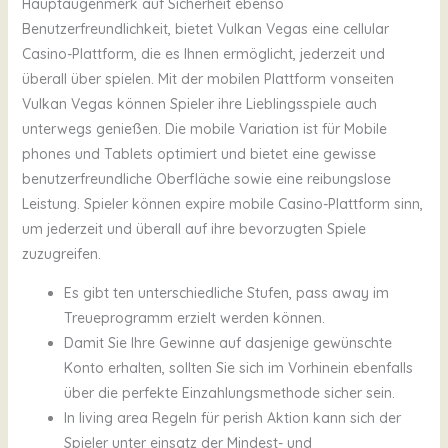
Hauptaugenmerk auf Sicherheit ebenso
Benutzerfreundlichkeit, bietet Vulkan Vegas eine cellular
Casino-Plattform, die es Ihnen ermöglicht, jederzeit und
überall über spielen. Mit der mobilen Plattform vonseiten
Vulkan Vegas können Spieler ihre Lieblingsspiele auch
unterwegs genießen. Die mobile Variation ist für Mobile
phones und Tablets optimiert und bietet eine gewisse
benutzerfreundliche Oberfläche sowie eine reibungslose
Leistung. Spieler können expire mobile Casino-Plattform sinn,
um jederzeit und überall auf ihre bevorzugten Spiele
zuzugreifen.
Es gibt ten unterschiedliche Stufen, pass away im
Treueprogramm erzielt werden können.
Damit Sie Ihre Gewinne auf dasjenige gewünschte
Konto erhalten, sollten Sie sich im Vorhinein ebenfalls
über die perfekte Einzahlungsmethode sicher sein.
In living area Regeln für perish Aktion kann sich der
Spieler unter einsatz der Mindest- und