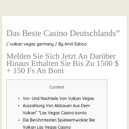
Skip
to
content
Das Beste Casino Deutschlands”
/
vulkan vegas germany
/ By
Amit Sahoo
Melden Sie Sich Jetzt An Darüber
Hinaus Erhalten Sie Bis Zu 1500 $
+ 150 Fs An Boni
Content
Vor- Und Nachteile Von Vulkan Vegas
Auszahlung Von Abbauen Aus Dem
Vulkan” “Las Vegas Casino-konto
Die Berühmtesten Spieleentwickler Bei
Vulkan Las Vegas Casino