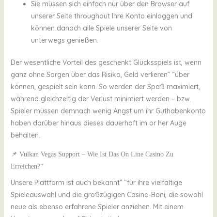
Sie müssen sich einfach nur über den Browser auf
unserer Seite throughout Ihre Konto einloggen und
können danach alle Spiele unserer Seite von
unterwegs genießen.
Der wesentliche Vorteil des geschenkt Glücksspiels ist, wenn
ganz ohne Sorgen über das Risiko, Geld verlieren” “über
können, gespielt sein kann. So werden der Spaß maximiert,
während gleichzeitig der Verlust minimiert werden – bzw.
Spieler müssen demnach wenig Angst um ihr Guthabenkonto
haben darüber hinaus dieses dauerhaft im or her Auge
behalten.
📌 Vulkan Vegas Support – Wie Ist Das On Line Casino Zu
Erreichen?”
Unsere Plattform ist auch bekannt” “für ihre vielfältige
Spieleauswahl und die großzügigen Casino-Boni, die sowohl
neue als ebenso erfahrene Spieler anziehen. Mit einem