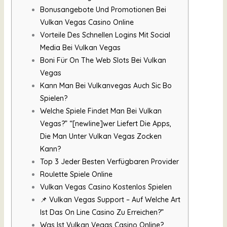
Bonusangebote Und Promotionen Bei
Vulkan Vegas Casino Online
Vorteile Des Schnellen Logins Mit Social
Media Bei Vulkan Vegas
Boni Für On The Web Slots Bei Vulkan
Vegas
Kann Man Bei Vulkanvegas Auch Sic Bo
Spielen?
Welche Spiele Findet Man Bei Vulkan
Vegas?” “[newline]wer Liefert Die Apps,
Die Man Unter Vulkan Vegas Zocken
Kann?
Top 3 Jeder Besten Verfügbaren Provider
Roulette Spiele Online
Vulkan Vegas Casino Kostenlos Spielen
📌 Vulkan Vegas Support – Auf Welche Art
Ist Das On Line Casino Zu Erreichen?”
Was Ist Vulkan Vegas Casino Online?