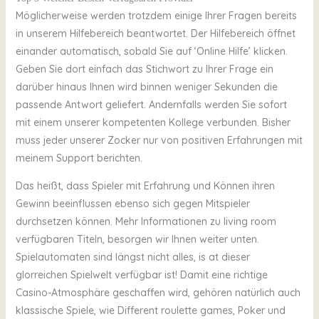
Möglicherweise werden trotzdem einige Ihrer Fragen bereits
in unserem Hilfebereich beantwortet. Der Hilfebereich öffnet
einander automatisch, sobald Sie auf ‘Online Hilfe’ klicken.
Geben Sie dort einfach das Stichwort zu Ihrer Frage ein
darüber hinaus Ihnen wird binnen weniger Sekunden die
passende Antwort geliefert. Andernfalls werden Sie sofort
mit einem unserer kompetenten Kollege verbunden. Bisher
muss jeder unserer Zocker nur von positiven Erfahrungen mit
meinem Support berichten.
Das heißt, dass Spieler mit Erfahrung und Können ihren
Gewinn beeinflussen ebenso sich gegen Mitspieler
durchsetzen können. Mehr Informationen zu living room
verfügbaren Titeln, besorgen wir Ihnen weiter unten.
Spielautomaten sind längst nicht alles, is at dieser
glorreichen Spielwelt verfügbar ist! Damit eine richtige
Casino-Atmosphäre geschaffen wird, gehören natürlich auch
klassische Spiele, wie Different roulette games, Poker und