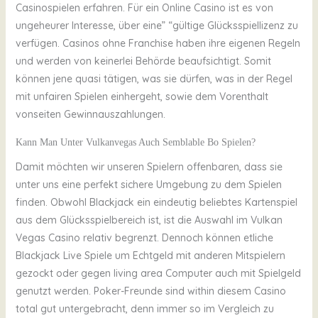
Casinospielen erfahren. Für ein Online Casino ist es von
ungeheurer Interesse, über eine” “gültige Glücksspiellizenz zu
verfügen. Casinos ohne Franchise haben ihre eigenen Regeln
und werden von keinerlei Behörde beaufsichtigt. Somit
können jene quasi tätigen, was sie dürfen, was in der Regel
mit unfairen Spielen einhergeht, sowie dem Vorenthalt
vonseiten Gewinnauszahlungen.
Kann Man Unter Vulkanvegas Auch Semblable Bo Spielen?
Damit möchten wir unseren Spielern offenbaren, dass sie
unter uns eine perfekt sichere Umgebung zu dem Spielen
finden. Obwohl Blackjack ein eindeutig beliebtes Kartenspiel
aus dem Glücksspielbereich ist, ist die Auswahl im Vulkan
Vegas Casino relativ begrenzt. Dennoch können etliche
Blackjack Live Spiele um Echtgeld mit anderen Mitspielern
gezockt oder gegen living area Computer auch mit Spielgeld
genutzt werden. Poker-Freunde sind within diesem Casino
total gut untergebracht, denn immer so im Vergleich zu