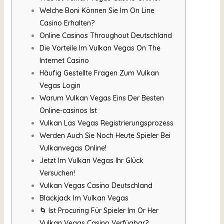
Welche Boni Können Sie Im On Line
Casino Erhalten?
Online Casinos Throughout Deutschland
Die Vorteile Im Vulkan Vegas On The
Internet Casino
Häufig Gestellte Fragen Zum Vulkan
Vegas Login
Warum Vulkan Vegas Eins Der Besten
Online-casinos Ist
Vulkan Las Vegas Registrierungsprozess
Werden Auch Sie Noch Heute Spieler Bei
Vulkanvegas Online!
Jetzt Im Vulkan Vegas Ihr Glück
Versuchen!
Vulkan Vegas Casino Deutschland
Blackjack Im Vulkan Vegas
🌀 Ist Procuring Für Spieler Im Or Her
Vulkan Vegas Casino Verfügbar?