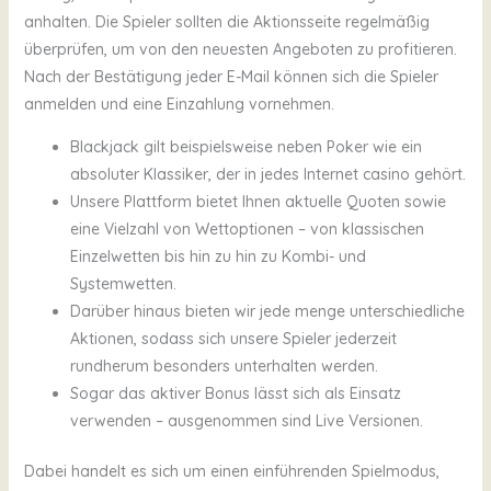
anhalten. Die Spieler sollten die Aktionsseite regelmäßig
überprüfen, um von den neuesten Angeboten zu profitieren.
Nach der Bestätigung jeder E-Mail können sich die Spieler
anmelden und eine Einzahlung vornehmen.
Blackjack gilt beispielsweise neben Poker wie ein
absoluter Klassiker, der in jedes Internet casino gehört.
Unsere Plattform bietet Ihnen aktuelle Quoten sowie
eine Vielzahl von Wettoptionen – von klassischen
Einzelwetten bis hin zu hin zu Kombi- und
Systemwetten.
Darüber hinaus bieten wir jede menge unterschiedliche
Aktionen, sodass sich unsere Spieler jederzeit
rundherum besonders unterhalten werden.
Sogar das aktiver Bonus lässt sich als Einsatz
verwenden – ausgenommen sind Live Versionen.
Dabei handelt es sich um einen einführenden Spielmodus,