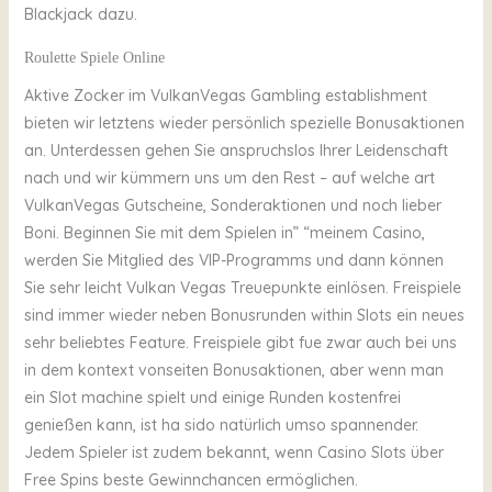
Blackjack dazu.
Roulette Spiele Online
Aktive Zocker im VulkanVegas Gambling establishment
bieten wir letztens wieder persönlich spezielle Bonusaktionen
an. Unterdessen gehen Sie anspruchslos Ihrer Leidenschaft
nach und wir kümmern uns um den Rest – auf welche art
VulkanVegas Gutscheine, Sonderaktionen und noch lieber
Boni. Beginnen Sie mit dem Spielen in” “meinem Casino,
werden Sie Mitglied des VIP-Programms und dann können
Sie sehr leicht Vulkan Vegas Treuepunkte einlösen. Freispiele
sind immer wieder neben Bonusrunden within Slots ein neues
sehr beliebtes Feature. Freispiele gibt fue zwar auch bei uns
in dem kontext vonseiten Bonusaktionen, aber wenn man
ein Slot machine spielt und einige Runden kostenfrei
genießen kann, ist ha sido natürlich umso spannender.
Jedem Spieler ist zudem bekannt, wenn Casino Slots über
Free Spins beste Gewinnchancen ermöglichen.