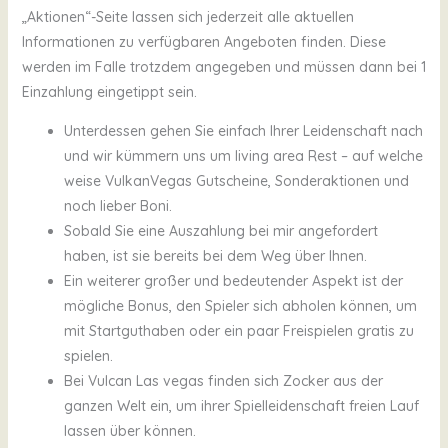
„Aktionen“-Seite lassen sich jederzeit alle aktuellen
Informationen zu verfügbaren Angeboten finden. Diese
werden im Falle trotzdem angegeben und müssen dann bei 1
Einzahlung eingetippt sein.
Unterdessen gehen Sie einfach Ihrer Leidenschaft nach
und wir kümmern uns um living area Rest – auf welche
weise VulkanVegas Gutscheine, Sonderaktionen und
noch lieber Boni.
Sobald Sie eine Auszahlung bei mir angefordert
haben, ist sie bereits bei dem Weg über Ihnen.
Ein weiterer großer und bedeutender Aspekt ist der
mögliche Bonus, den Spieler sich abholen können, um
mit Startguthaben oder ein paar Freispielen gratis zu
spielen.
Bei Vulcan Las vegas finden sich Zocker aus der
ganzen Welt ein, um ihrer Spielleidenschaft freien Lauf
lassen über können.