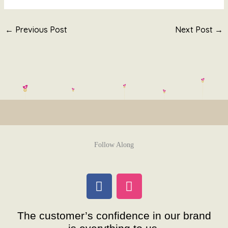
←
Previous Post
Next Post
→
Follow Along
F
I
a
n
c
s
The customer’s confidence in our brand
e
t