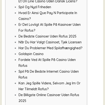
Et On Line Casino Uden Dansk Licens?
Spil Og Nyd Friheden
Hvad Er Ainsi Que Pay N Participate In
Casino?
Er Det Lovligt At Spille På Kasinoer Uden
For Rofus?
De Bedste Casinoer Uden Rofus 2025
Når Du Har Valgt Casinoet, Tjek Licensen
Har Du Problemer Med Spilafhængighed?
Goldspin Casino
Fordele Ved At Spille På Casino Uden
Rofus
Spil På De Bedste Internet Casino Uden
Rofus
Kan Jeg Spille Videre, Selvom Jeg Im Or
Her Tilmeldt Rofus?
De Billigste Online Casinoer Uden Rofus
2025