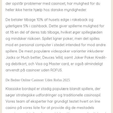
der opstår problemer med casinoet, har mulighed for du
heller ikke hente hjælp hos danske myndigheder.
De betaler tilbage 10% af husets edge i rakeback og
yderligere 5% i cashback. Dette giver spillerne mulighed for
at få en del af deres tab tilbage, hvilket øger spilleglæden
og mindsker risikoen. Spillet ligner poker, men det spilles
mod en personal computer i stedet intended for mod andre
spillere. De mest populære videopoker varianter inkluderer
Jacks or Much better, Deuces Wild, samt Joker Poker. Kredit-
og debitkort, och Visa og Master card, er også almindeligt
anvendt på casinoer uden ROFUS.
De Bedste Online Casinoer Uden Rofus 2025
Klassiske bordspil er stadig populære blandt spillere, der
søger strategiske udfordringer og traditionelle casinospil.
Vores team af eksperter har grundigt testet hvert on line
casino på vores liste for at provide dig de mestadels