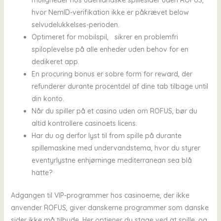
hvor NemID-verifikation ikke er påkrævet below
selvudelukkelses-perioden.
Optimeret for mobilspil, sikrer en problemfri
spiloplevelse på alle enheder uden behov for en
dedikeret app.
En procuring bonus er sobre form for reward, der
refunderer durante procentdel af dine tab tilbage until
din konto.
Når du spiller på et casino uden om ROFUS, bør du
altid kontrollere casinoets licens.
Har du og derfor lyst til from spille på durante
spillemaskine med undervandstema, hvor du styrer
eventyrlystne enhjørninge mediterranean sea blå
hatte?
Adgangen til VIP-programmer hos casinoerne, der ikke
anvender ROFUS, giver danskerne programmer som danske
sider ikke må tilbyde. Her optjener du stage ved at spille, og