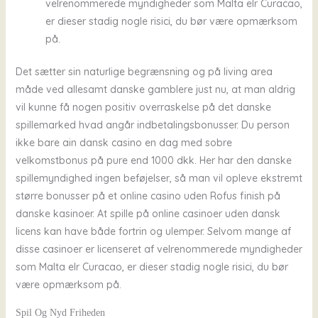
velrenommerede myndigheder som Malta elr Curacao,
er dieser stadig nogle risici, du bør være opmærksom
på.
Det sætter sin naturlige begrænsning og på living area
måde ved allesamt danske gamblere just nu, at man aldrig
vil kunne få nogen positiv overraskelse på det danske
spillemarked hvad angår indbetalingsbonusser. Du person
ikke bare ain dansk casino en dag med sobre
velkomstbonus på pure end 1000 dkk. Her har den danske
spillemyndighed ingen beføjelser, så man vil opleve ekstremt
større bonusser på et online casino uden Rofus finish på
danske kasinoer. At spille på online casinoer uden dansk
licens kan have både fortrin og ulemper. Selvom mange af
disse casinoer er licenseret af velrenommerede myndigheder
som Malta elr Curacao, er dieser stadig nogle risici, du bør
være opmærksom på.
Spil Og Nyd Friheden