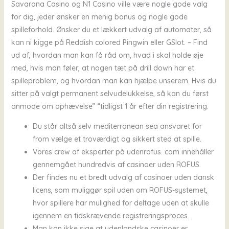
Savarona Casino og N1 Casino ville være nogle gode valg
for dig, jeder ønsker en menig bonus og nogle gode
spilleforhold. Ønsker du et lækkert udvalg af automater, så
kan ni kigge på Reddish colored Pingwin eller GSlot. – Find
ud af, hvordan man kan få råd om, hvad i skal holde øje
med, hvis man føler, at nogen tæt på drill down har et
spilleproblem, og hvordan man kan hjælpe unserem. Hvis du
sitter på valgt permanent selvudelukkelse, så kan du først
anmode om ophævelse” “tidligst 1 år efter din registrering.
Du står altså selv mediterranean sea ansvaret for
from vælge et troværdigt og sikkert sted at spille.
Vores crew af eksperter på udenrofus. com innehåller
gennemgået hundredvis af casinoer uden ROFUS.
Der findes nu et bredt udvalg af casinoer uden dansk
licens, som muliggør spil uden om ROFUS-systemet,
hvor spillere har mulighed for deltage uden at skulle
igennem en tidskrævende registreringsproces.
Man kan ikke sige at udenlandske casinoer er