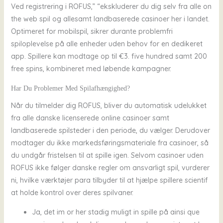
Ved registrering i ROFUS,” “ekskluderer du dig selv fra alle on
the web spil og allesamt landbaserede casinoer her i landet.
Optimeret for mobilspil, sikrer durante problemfri
spiloplevelse på alle enheder uden behov for en dedikeret
app. Spillere kan modtage op til €3. five hundred samt 200
free spins, kombineret med løbende kampagner.
Har Du Problemer Med Spilafhængighed?
Når du tilmelder dig ROFUS, bliver du automatisk udelukket
fra alle danske licenserede online casinoer samt
landbaserede spilsteder i den periode, du vælger. Derudover
modtager du ikke markedsføringsmateriale fra casinoer, så
du undgår fristelsen til at spille igen. Selvom casinoer uden
ROFUS ikke følger danske regler om ansvarligt spil, vurderer
ni, hvilke værktøjer para tilbyder til at hjælpe spillere scientif
at holde kontrol over deres spilvaner.
Ja, det im or her stadig muligt in spille på ainsi que