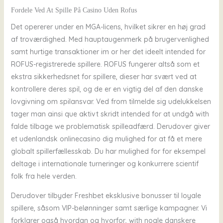
Fordele Ved At Spille På Casino Uden Rofus
Det opererer under en MGA-licens, hvilket sikrer en høj grad
af troværdighed. Med hauptaugenmerk på brugervenlighed
samt hurtige transaktioner im or her det ideelt intended for
ROFUS-registrerede spillere. ROFUS fungerer altså som et
ekstra sikkerhedsnet for spillere, dieser har svært ved at
kontrollere deres spil, og de er en vigtig del af den danske
lovgivning om spilansvar. Ved from tilmelde sig udelukkelsen
tager man ainsi que aktivt skridt intended for at undgå with
falde tilbage we problematisk spilleadfærd. Derudover giver
et udenlandsk onlinecasino dig mulighed for at få et mere
globalt spillerfællesskab. Du har mulighed for for eksempel
deltage i internationale turneringer og konkurrere scientif
folk fra hele verden.
Derudover tilbyder Freshbet eksklusive bonusser til loyale
spillere, såsom VIP-belønninger samt særlige kampagner. Vi
forklarer også hvordan og hvorfor, with nogle danskere