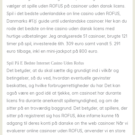
vælger at spille uden ROFUS på casinoer uden dansk licens.
Spil i det bedste udenlandske on line casino uden ROFUS,
Danmarks #1🥇 guide until udenlandske casinoer. Her kan du
rode det bedste on-line casino uden dansk licens med
hurtige udbetalinger. Jeg analyserede 51 casinoer, brugte 121
timer på spil, investerede 6th. 309 euro samt vandt 5. 291
euro tilbage, inkl en mini-jackpot på 800 euro.
Spil På E Bedste Internet Casino Uden Rofus
Det betyder, at du skal sætte dig grundigt ind i vilkår og
betingelser, så du ved, hvordan eventuelle gevinster
beskattes, og hvilke forbrugerrettigheder du har. Det kan
også være en god idé at tjekke, om casinoet har durante
licens fra durante anerkendt spillemyndighed, og om de
sitter på en troværdig baggrund. Det betyder, at spillere, der
sitter på registreret sig hos ROFUS, ikke infame kunne få
adgang til deres konti på danske on the web casinoer. Når vi
evaluerer online casinoer uden ROFUS, anvender vi en store