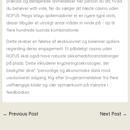
præcise og detaljerede anmeldelser. Her person du alt, hvad
du behøver with vide, før du vælger dit næste casino uden
ROFUS. Mega Ways spillemaskiner er en nyere type slots,
dieser tilbyder et utroligt antal måder in vinde på – op til
flere hundrede tusinde kombinationer.
Dette skaber en følelse af eksklusivitet og belønner spillere
regarding deres engagement. Et pålideligt casino uden
ROFUS skal også have robuste sikkerhedsforanstaltninger
på plads. Dette inkluderer krypteringsteknologier, der
beskytter dine” “personlige og økonomiske data mod
uautoriseret adgang. Kig efter brugeranmeldelser fra flere
uafhængige kilder og vær opmærksom på mønstre i
feedbacken.
←
Previous Post
Next Post
→