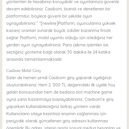
yöntemleri ile hesabınızı koruyabilir ve oyunlarınıza güvenle
devam edebilirsiniz. Casibom, lisanslı ve denetlenen bir
platformdur, böylece güvenli bir şekilde oyun
oynayabilirsiniz.” “[newline]Platform, oyuncularına yüksek
kazanç oranları sunarak büyük ödüller kazanma fırsatı
sağlar. Platform, mobil uyumlu olduğu için istediğiniz her
yerden oyun oynayabilirsiniz. Para çekme işlemleri ise
seçtiğiniz yönteme bağlı olarak 30 dakika ile 24 ketika
arasında tamamlanmaktadır.
Casibom Mobil Giriş
Sizler de hemen şimdi Casibom giriş yaparak üyeliğinizi
oluşturabilirsiniz. Hem 2. 000 TL değerindeki ilk üyelik hoş
geldin bonusundan hem de bedava slot machine game
oyna şansı kazanmaya başlayabilirsiniz. Casibom’e giriş
yaparken kullanabileceğiniz birkaç yöntem vardır.
Kullanıcıların siteye kesintisiz erişimin sağlanması için
periyodik olarak güncellenen giriş adresini kullanması
önemlidir. Bu adres, sitenin resmi sosyal medya hesapları ve