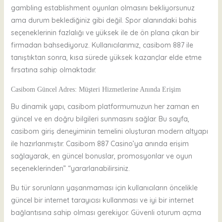
gambling establishment oyunları olmasını bekliyorsunuz
ama durum beklediğiniz gibi değil. Spor alanındaki bahis
seçeneklerinin fazlalığı ve yüksek ile de ön plana çıkan bir
firmadan bahsediyoruz. Kullanıcılarımız, casibom 887 ile
tanıştıktan sonra, kısa sürede yüksek kazançlar elde etme
fırsatına sahip olmaktadır.
Casibom Güncel Adres: Müşteri Hizmetlerine Anında Erişim
Bu dinamik yapı, casibom platformumuzun her zaman en
güncel ve en doğru bilgileri sunmasını sağlar. Bu sayfa,
casibom giriş deneyiminin temelini oluşturan modern altyapı
ile hazırlanmıştır. Casibom 887 Casino’ya anında erişim
sağlayarak, en güncel bonuslar, promosyonlar ve oyun
seçeneklerinden” “yararlanabilirsiniz.
Bu tür sorunların yaşanmaması için kullanıcıların öncelikle
güncel bir internet tarayıcısı kullanması ve iyi bir internet
bağlantısına sahip olması gerekiyor. Güvenli oturum açma