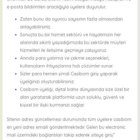
e-posta bildirimleri aracılığıyla üyelere duyurulur.
Zaten bunu da oyuncu sayısının fazla olmasından
anlayabilirsiniz.
Sonuçta bu bir hizmet sektörü ve hayatımızın her
alanında sıkıntı yaşadığımızda bu sektörde müşteri
hizmetleri ile iletişime geçmeye çalışıyoruz.
Anında para yatırma ve çekme seçenekleri,
kullanıcıların ihtiyaçlarına hızlı çözümler sunar.
Sizler para hemen şimdi Casibom giriş yaparak
üyeliğinizi oluşturabilirsiniz.
Casibom üyeliği, dijital bahis dünyasında size özel bir
alan yaratarak platformla uzun soluklu, güvenli ve
kişisel bir ilişki kurmanızı sağlar.
Sitenin adres güncellemesi durumunda tüm üyelere casibom
en yeni adres emaili gönderilmektedir. Gelen bu electronic
mail üzerindeki bağlantıları takip ederek siteye giriş”