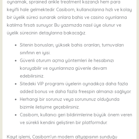
oynamak, sprained ankle treatment kazançlı hem para
keyifli hale gelmektedir. Casibom, kullanıcılarına hızlı ve kolay
bir üyelik süreci sunarak onlara bahis ve casino oyunlarına
katılma fırsatı sunuyor. Bu yazımızda nasıl üye olunur ve
üyelik sürecinin detaylarına bakacağız.
Sitenin bonusları, yüksek bahis oranları, turnuvaları
sınıfının en iyisi.
Güvenli oturum açma yöntemleri ile hesabınızı
koruyabilir ve oyunlarınıza güvenle devam
edebilirsiniz.
Sitedeki VİP programı üyelerin oynadıkça daha fazla
added bonus ve daha fazla freespin almanızı sağlıyor.
Herhangi bir sorunuz veya sorununuz olduğunda
bizimle iletişime geçebilirsiniz.
Casibom, kullanıcı geri bildirimlerine büyük önem veren
ve sürekli kendini geliştiren bir platformdur.
Kayıt işlemi, Casibom’un modern altyapısının sunduğu