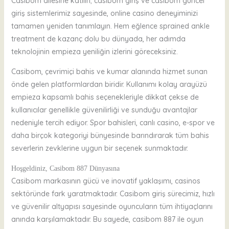
Casibom ailesine katılın; casibom giriş ve casibom güncel
giriş sistemlerimiz sayesinde, online casino deneyiminizi
tamamen yeniden tanımlayın. Hem eğlence sprained ankle
treatment de kazanç dolu bu dünyada, her adımda
teknolojinin empieza yeniliğin izlerini göreceksiniz.
Casibom, çevrimiçi bahis ve kumar alanında hizmet sunan
önde gelen platformlardan biridir. Kullanımı kolay arayüzü
empieza kapsamlı bahis seçenekleriyle dikkat çekse de
kullanıcılar genellikle güvenilirliği ve sunduğu avantajlar
nedeniyle tercih ediyor. Spor bahisleri, canlı casino, e-spor ve
daha birçok kategoriyi bünyesinde barındırarak tüm bahis
severlerin zevklerine uygun bir seçenek sunmaktadır.
Hoşgeldiniz, Casibom 887 Dünyasına
Casibom markasının gücü ve inovatif yaklaşımı, casinos
sektöründe fark yaratmaktadır. Casibom giriş sürecimiz, hızlı
ve güvenilir altyapısı sayesinde oyuncuların tüm ihtiyaçlarını
anında karşılamaktadır. Bu sayede, casibom 887 ile oyun