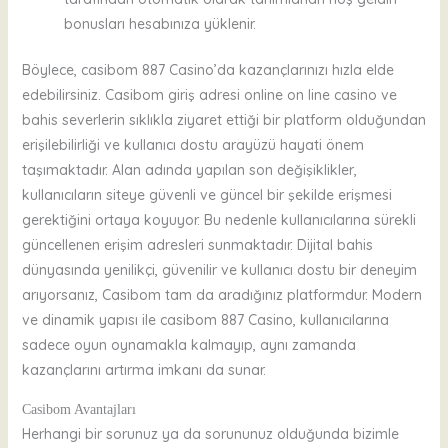
bonusları hesabınıza yüklenir.
Böylece, casibom 887 Casino’da kazançlarınızı hızla elde
edebilirsiniz. Casibom giriş adresi online on line casino ve
bahis severlerin sıklıkla ziyaret ettiği bir platform olduğundan
erişilebilirliği ve kullanıcı dostu arayüzü hayati önem
taşımaktadır. Alan adında yapılan son değişiklikler,
kullanıcıların siteye güvenli ve güncel bir şekilde erişmesi
gerektiğini ortaya koyuyor. Bu nedenle kullanıcılarına sürekli
güncellenen erişim adresleri sunmaktadır. Dijital bahis
dünyasında yenilikçi, güvenilir ve kullanıcı dostu bir deneyim
arıyorsanız, Casibom tam da aradığınız platformdur. Modern
ve dinamik yapısı ile casibom 887 Casino, kullanıcılarına
sadece oyun oynamakla kalmayıp, aynı zamanda
kazançlarını artırma imkanı da sunar.
Casibom Avantajları
Herhangi bir sorunuz ya da sorununuz olduğunda bizimle