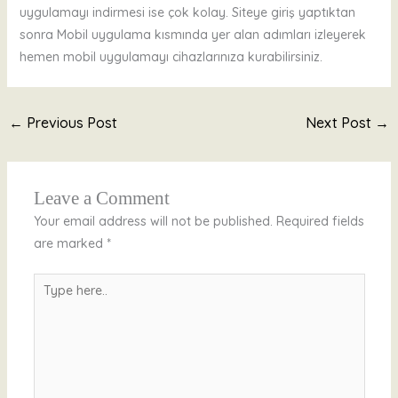
uygulamayı indirmesi ise çok kolay. Siteye giriş yaptıktan
sonra Mobil uygulama kısmında yer alan adımları izleyerek
hemen mobil uygulamayı cihazlarınıza kurabilirsiniz.
←
Previous Post
Next Post
→
Leave a Comment
Your email address will not be published.
Required fields
are marked
*
Type
here..