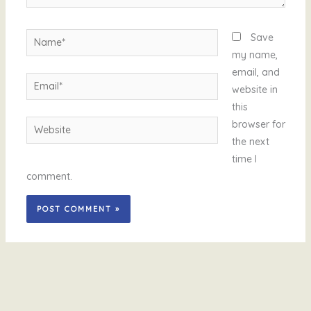
Name*
Save
my name,
email, and
Email*
website in
this
Website
browser for
the next
time I
comment.