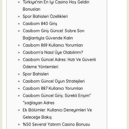
Türkiye’nin En İyi Casino Hoş Geldin
Bonusları
Spor Bahisleri Özellikleri
Casibom 840 Giriş
Casibom Giriş Güncel: Sobre Son
Bağlantıyla Güvende Kalın
Casibom 869 Kullanıcı Yorumları
Casibom’a Nasıl Üye Olabilirim?
Casibom Güncel Adres: Hızlı Ve Güvenli
Ödeme Yöntemleri
Spor Bahisleri
Casibom Güncel Oyun Stratejileri
Casibom 887 Kullanıcı Yorumları
Casibom Güncel Giriş: Sürekli Erişim”
“sağlayan Adres
Ek Bölümler: Kullanıcı Deneyimleri Ve
Geleceğe Bakış
%50 Several Yatırım Casino Bonusu