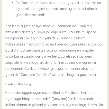
Platformumuz, kullanıcılarına en güvenli, en hızlı ve en
eğlenceli deneyimi sunmak amacıyla sürekli olarak
güncellenmektedir.
Casibom ayrıca sosyal medya üzerinden de” “müşteri
hizmetleri desteğini sağlıyor diyebiliriz. Özellikle Myspace
hesaplarını çok etkin bir şekilde kullanan Casibom,
kullanıcılarının sorularına sosyal medya üzerinden cevaplıyor.
Bu slot machine oyunları, casino bölümünün en popüler
unsurları arasında yer alır ve her ziyaretinizde sizi yeni
sürprizlerle karşılayarak dijital online casino deneyiminizi
renklendirir. Casibom, klasik giriş yöntemlerinin ötesine
geçerek “Casibom Yeni Giriş” sistemini hayata geçirmiştir.
Casibom 887 Giriş
Her zevke uygun oyun seçenekleri ile Casibom, her türlü
oyuncuya hitap etmektedir.” “[newline]Casibom olarak
kullanıcılarımızın güvenliği ve sorumlu oyun anlayışı bizim için