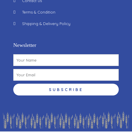
Contact us
Terms & Condition
Shipping & Delivery Policy
Newsletter
Name
Email
SUBSCRIBE