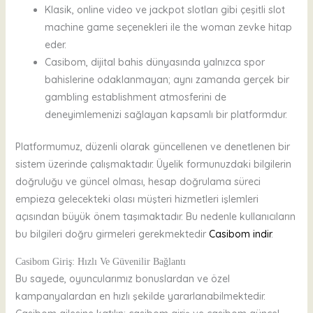
Klasik, online video ve jackpot slotları gibi çeşitli slot
machine game seçenekleri ile the woman zevke hitap
eder.
Casibom, dijital bahis dünyasında yalnızca spor
bahislerine odaklanmayan; aynı zamanda gerçek bir
gambling establishment atmosferini de
deneyimlemenizi sağlayan kapsamlı bir platformdur.
Platformumuz, düzenli olarak güncellenen ve denetlenen bir
sistem üzerinde çalışmaktadır. Üyelik formunuzdaki bilgilerin
doğruluğu ve güncel olması, hesap doğrulama süreci
empieza gelecekteki olası müşteri hizmetleri işlemleri
açısından büyük önem taşımaktadır. Bu nedenle kullanıcıların
bu bilgileri doğru girmeleri gerekmektedir
Casibom indir
.
Casibom Giriş: Hızlı Ve Güvenilir Bağlantı
Bu sayede, oyuncularımız bonuslardan ve özel
kampanyalardan en hızlı şekilde yararlanabilmektedir.