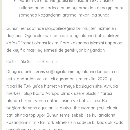
Modern ve dinamik yapısı ile casibom 887 Casino,
kullanıcılarına sadece oyun oynamakla kalmayıp, aynı
zamanda kazançlarını artırma imkanı da sunar.
Günün her saatinde ulaşabileceğiniz bir müşteri hizmetleri
düşünün. Oyuncular weil bu casino oyunlarına bahis alırken
kafası” “rahat olması lazım. Para kazanma işlemini yaparken
de keyif alması, eğlenmesi de gerekiyor bir yandan.
Casibom’da Sunulan Hizmetler
Dünyaca ünlü servis sağlayıcılarının oyunlarını dünyanın en
üst standartları ve kaliteli oynamanız mümkün. 2020 yılı
itibari ile Türkiye’de hizmet vermeye başlayan site, Avrupa
merkezli olup başta Avrupa olmak üzere uluslar” “arası
alanda hizmet veren online casino ve bahis sitesi. Bu
bağlamda şans oyunları ile alakalı the woman şeyi tek bir
çatı altında topluyor. Bunun temel sebebi ise kullanıcıların
kazançlarının miktar fark etmeksizin sadece birkaç dakikada
hesaplarına yatırılıyor olması.