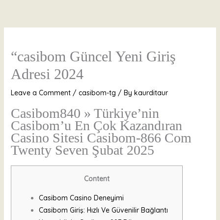
Skip
to
content
“casibom Güncel Yeni Giriş
Adresi 2024
Leave a Comment
/
casibom-tg
/ By
kaurditaur
Casibom840 » Türkiye’nin
Casibom’u En Çok Kazandıran
Casino Sitesi Casibom-866 Com
Twenty Seven Şubat 2025
Content
Casibom Casino Deneyimi
Casibom Giriş: Hızlı Ve Güvenilir Bağlantı