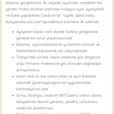
iletişime geçebilirsiniz. Bu sayede oyuncular, istedikleri her
yerden, mobil cihazları üzerinden kolayca oyun oynayabilir
ve bahis yapabilirler. Casibom’te” “üyelik, dijital bahis
dünyasında size özel ayrıcalıklara erişmenin ilk adımıdır.
Ayriyeten bazen canlı destek hattına girdiğinizde
genelde bir sorun yaşamışsınızdır.
Ekibimiz, oyuncularımıza en iyi hizmeti sunmak ve
beklentilerini karşılamak için çalışmaktadır.
Türkiye’deki on-line casino sitelerine göz attığınıza
çoğu firmanın maillerinize geç dönüşler sağladığını
görüyorsunuz.
Hiçbir canlı on line casino sitesi ve spor bahisleri
sitesinde göremeyeceğiniz bir uygulamadan
bahsediyorum size.
Sonuç itibarıyla, casibom 887 Casino, online casino
dünyasında devrim yaratan, yenilikçi ve kullanıcı
odaklı bir platformdur.