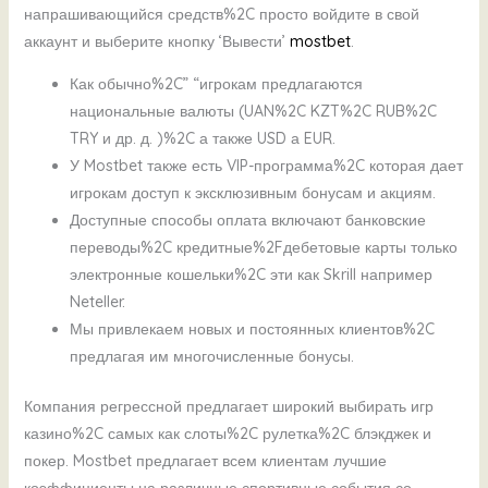
напрашивающийся средств%2C просто войдите в свой
аккаунт и выберите кнопку ‘Вывести’
mostbet
.
Как обычно%2C” “игрокам предлагаются
национальные валюты (UAN%2C KZT%2C RUB%2C
TRY и др. д. )%2C а также USD а EUR.
У Mostbet также есть VIP-программа%2C которая дает
игрокам доступ к эксклюзивным бонусам и акциям.
Доступные способы оплата включают банковские
переводы%2C кредитные%2Fдебетовые карты только
электронные кошельки%2C эти как Skrill например
Neteller.
Мы привлекаем новых и постоянных клиентов%2C
предлагая им многочисленные бонусы.
Компания регрессной предлагает широкий выбирать игр
казино%2C самых как слоты%2C рулетка%2C блэкджек и
покер. Mostbet предлагает всем клиентам лучшие