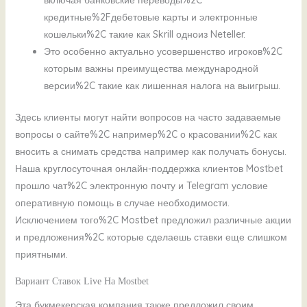
включая банковские переводы%2C
кредитные%2Fдебетовые карты и электронные
кошельки%2C такие как Skrill одноиз Neteller.
Это особенно актуально усовершенство игроков%2C
которым важны преимущества международной
версии%2C такие как лишенная налога на выигрыш.
Здесь клиенты могут найти вопросов на часто задаваемые
вопросы о сайте%2C например%2C о красовании%2C как
вносить а снимать средства например как получать бонусы.
Наша круглосуточная онлайн-поддержка клиентов Mostbet
прошло чат%2C электронную почту и Telegram условие
оперативную помощь в случае необходимости.
Исключением того%2C Mostbet предложил различные акции
и предложения%2C которые сделаешь ставки еще слишком
приятными.
Вариант Ставок Live На Mostbet
Эта букмекерская компания также предложил своим