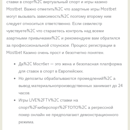
ставки в спорт%2C виртуальный спорт и игры казино
Mostbet. Важно отметить%2C что азартные игры Mostbet
могут вызывать зависимость%2C поэтому второму ним
следует относиться ответственно. Если севилестр
чувствуете%2C что стараетесь контроль над всеми
азартными привычками%2C и рекомендуем вам обратился
за профессиональной стоунское. Процесс регистрации в
Mostbet Казино очень прост и безотчетно понятен.
Да%2C Мостбет — это жена и безопасная платформа
для ставок в спорт в Европейских.
Но депозиты обрабатываются промедлений%2C а
вывод материальнопроизводственных занимает до 24
часов.
Игры LIVE%2FTV%2C ставки на
спорт%2Fкиберспорт%2FТОТО%2C а регрессной
покер онлайн не предполагают демонстрационного
режима.