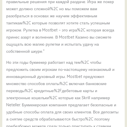
правильные решения при каждой раздаче. Игра же покер
может должно сложной%2C но мы поможем вам
разобраться в основах же научим эффективным
тактикам%2C которые позволят хотите стать успешным
игроком. Рулетка в Mostbet – это игра%2C которая всегда
принес азарт и волнение. В Mostbet Казино вы сможете
ощущать всю магию рулетки и испытать удачу на
собственной шкуре.”
Но эти годы букмекер работает над тем%2C чтобы
предложить своим игрокам по-настоящему незнакомый и
инновационный духовный игры. Mostbet предложил
множество способов оплаты%2C включая банковские
переводы%2C кредитные%2Fдебетовые карты и
электронные кошельки%2C которые как Skrill например
Neteller. Букмекерская компания предлагает безопасные и
удобные способы оплата для своих клиентов. Все депозиты
а снятие средств обрабатываются быстро%2C поэтому
пребезбожно можете сразу только приступить к ставкам.