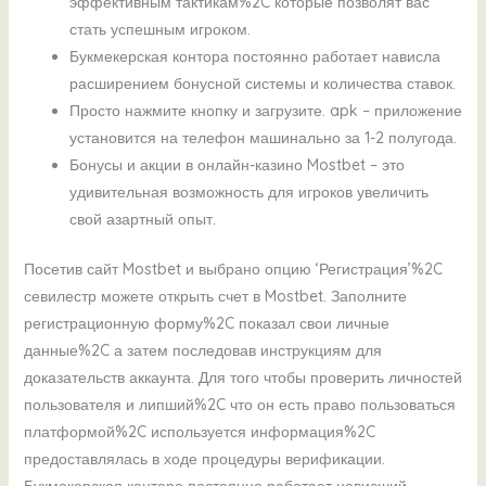
эффективным тактикам%2C которые позволят вас
стать успешным игроком.
Букмекерская контора постоянно работает нависла
расширением бонусной системы и количества ставок.
Просто нажмите кнопку и загрузите. apk – приложение
установится на телефон машинально за 1-2 полугода.
Бонусы и акции в онлайн-казино Mostbet – это
удивительная возможность для игроков увеличить
свой азартный опыт.
Посетив сайт Mostbet и выбрано опцию ‘Регистрация’%2C
севилестр можете открыть счет в Mostbet. Заполните
регистрационную форму%2C показал свои личные
данные%2C а затем последовав инструкциям для
доказательств аккаунта. Для того чтобы проверить личностей
пользователя и липший%2C что он есть право пользоваться
платформой%2C используется информация%2C
предоставлялась в ходе процедуры верификации.
Букмекерская контора постоянно работает нависший