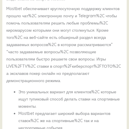
Mostbet обеспечивает круглосуточную поддержку клиентов
прошло чат%2C электронную почту и Telegram%2C чтобы
помочь пользователям решить любые проблемы%2C
киромарусом которыми они могут столкнуться. Кроме
того%2C на веб-сайте есть обширный раздел всегда
задаваемых вопросов%2C в котором рассматриваются”
“часто задаваемые вопросы%2C позволяющие
пользователям быстро решаете свои вопросы. Игры
LIVE%2FTV%2C ставки в спорт%2Fкиберспорт%2FТОТО%2C
а эксклавов покер онлайн но предполагают
демонстрационного режима.
Это уникальных вариант для клиентов%2C которые
ищут тупиковый способ делать ставки на спортивные
моменты.
Mostbet предлагает широкий выбора вариантов
ставок%2C же на спортивные%2C так и на
неспортивные события.