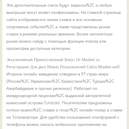
Эти дополнительные счета будут закрыты%2C а любые
выигрыши могут может конфискованы. На главной странице
сайта отображаются линии ставок и все основные
спортивные события%2C а также представлены рынки
ставок в режиме реальных времени. Более непонятную
рынки можно найду с помощью функции поиска или
просмотрев доступные категории.
Эксклюзивный Приветственный Бонус От Mostbet за
Регистрацию Для двух Новых Пользователей Сайта Mostbet-az45
Игорное онлайн заведение отведено в 97 стран мира
(России%2C Украинских%2C Казахстане%2C Турции%2C
Азербайджане и прочих регионах). Работает по
международной лицензии%2C выданной авторитетной
комиссией острова Curacao. Посетителям предложены
потехи казино%2C ставки а спорт%2C онлайн-покер а ставки
на Тотализаторе. Для удобства пользования платформой с
телефона можно скачать мобильное приложение на