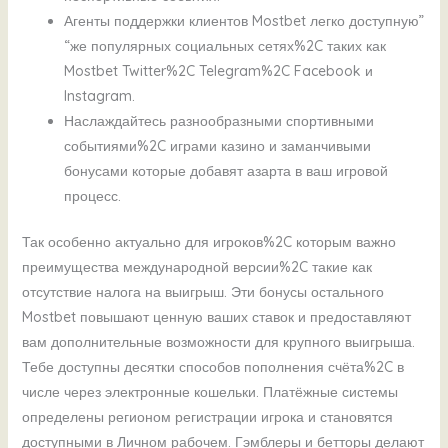
Агенты поддержки клиентов Mostbet легко доступную”
“же популярных социальных сетях%2C таких как
Mostbet Twitter%2C Telegram%2C Facebook и
Instagram.
Наслаждайтесь разнообразными спортивными
событиями%2C играми казино и заманчивыми
бонусами которые добавят азарта в ваш игровой
процесс.
Так особенно актуально для игроков%2C которым важно
преимущества международной версии%2C такие как
отсутствие налога на выигрыш. Эти бонусы остального
Mostbet повышают ценную ваших ставок и предоставляют
вам дополнительные возможности для крупного выигрыша.
Тебе доступны десятки способов пополнения счёта%2C в
числе через электронные кошельки. Платёжные системы
определены регионом регистрации игрока и становятся
доступными в Личном рабочем. Гэмблеры и бетторы делают