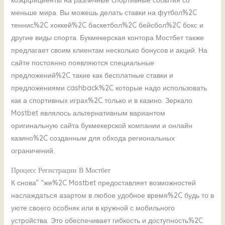
коэффициенты на различные спортивные события со
меньше мира. Вы можешь делать ставки на футбол%2C
теннис%2C хоккей%2C баскетбол%2C бейсбол%2C бокс и
другие виды спорта. Букмекерская контора Мостбет также
предлагает своим клиентам несколько бонусов и акций. На
сайте постоянно появляются специальные
предложений%2C такие как бесплатные ставки и
предложениями cashback%2C которые надо использовать
как а спортивных играх%2C только и в казино. Зеркало
Mostbet являлось альтернативным вариантом
оригинальную сайта букмекерской компании и онлайн
казино%2C созданным для обхода региональных
ограничений.
Процесс Регистрации В Мостбет
К снова” “же%2C Mostbet предоставляет возможностей
наслаждаться азартом в любое удобное время%2C будь то в
уюте своего особняк или в кружной с мобильного
устройства. Это обеспечивает гибкость и доступность%2C