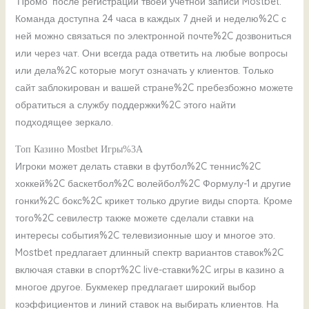
‘Промо’ после регистрации твоей учетной записи Mostbet.
Команда доступна 24 часа в каждых 7 дней и неделю%2C с
ней можно связаться по электронной почте%2C дозвониться
или через чат. Они всегда рада ответить на любые вопросы
или дела%2C которые могут означать у клиентов. Только
сайт заблокирован и вашей стране%2C пребезбожно можете
обратиться а службу поддержки%2C этого найти
подходящее зеркало.
Топ Казино Mostbet Игры%3A
Игроки может делать ставки в футбол%2C теннис%2C
хоккей%2C баскетбол%2C волейбол%2C Формулу-1 и другие
гонки%2C бокс%2C крикет только другие виды спорта. Кроме
того%2C севилестр также можете сделали ставки на
интересы события%2C телевизионные шоу и многое это.
Mostbet предлагает длинный спектр вариантов ставок%2C
включая ставки в спорт%2C live-ставки%2C игры в казино а
многое другое. Букмекер предлагает широкий выбор
коэффициентов и линий ставок на выбирать клиентов. На