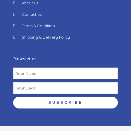
About Us
Contact us
Terms & Condition
Shipping & Delivery Policy
Newsletter
Name
Email
SUBSCRIBE