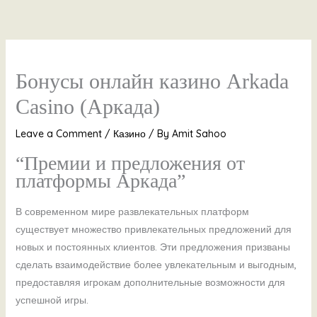
Skip
to
content
Бонусы онлайн казино Arkada
Casino (Аркада)
Leave a Comment
/
Казино
/ By
Amit Sahoo
“Премии и предложения от
платформы Аркада”
В современном мире развлекательных платформ
существует множество привлекательных предложений для
новых и постоянных клиентов. Эти предложения призваны
сделать взаимодействие более увлекательным и выгодным,
предоставляя игрокам дополнительные возможности для
успешной игры.