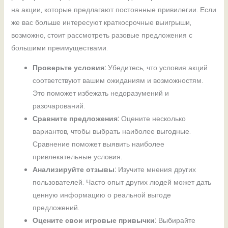
на акции, которые предлагают постоянные привилегии. Если
же вас больше интересуют краткосрочные выигрыши,
возможно, стоит рассмотреть разовые предложения с
большими преимуществами.
Проверьте условия:
Убедитесь, что условия акций
соответствуют вашим ожиданиям и возможностям.
Это поможет избежать недоразумений и
разочарований.
Сравните предложения:
Оцените несколько
вариантов, чтобы выбрать наиболее выгодные.
Сравнение поможет выявить наиболее
привлекательные условия.
Анализируйте отзывы:
Изучите мнения других
пользователей. Часто опыт других людей может дать
ценную информацию о реальной выгоде
предложений.
Оцените свои игровые привычки:
Выбирайте