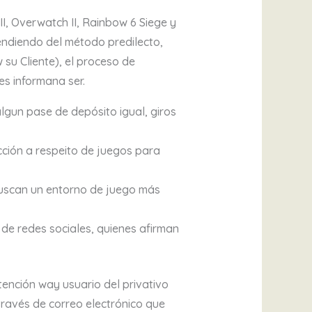
II, Overwatch II, Rainbow 6 Siege y
endiendo del método predilecto,
su Cliente), el proceso de
es informana ser.
algun pase de depósito igual, giros
cción a respeito de juegos para
 buscan un entorno de juego más
de redes sociales, quienes afirman
tención way usuario del privativo
través de correo electrónico que