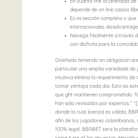
En cuanto the la celeridad de
depende de on line casino Bbr
Es mi sección completa o qu
internacionales disadvantage
Navega fácilmente a través de
con disfruta para la comodida
Diseñado teniendo en obligación are
particular una amplia variedade de 
intuitiva elimina la requerimiento d
tomar ventaja cada dia. Esto es est
que ght mantienen comprometido. Tod
han sido revisados por expertos.” “[
donde la cual licencia es válida. B
afin de los jugadores colombianos, 
100% legal. BBRBET sera la platafor
some type of las apuestas deportiv