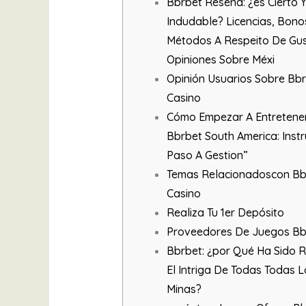
Bbrbet Reseña: ¿es Cierto 
Indudable? Licencias, Bono
Métodos A Respeito De Gus
Opiniones Sobre Méxi
Opinión Usuarios Sobre Bb
Casino
Cómo Empezar A Entretene
Bbrbet South America: Inst
Paso A Gestion”
Temas Relacionadoscon Bb
Casino
Realiza Tu 1er Depósito
Proveedores De Juegos Bb
Bbrbet: ¿por Qué Ha Sido 
El Intriga De Todas Todas L
Minas?