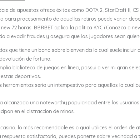
aie de apuestas ofrece éxitos como DOTA 2, StarCraft II, CS 
po para procesamiento de aquellas retiros puede variar dep
 new 72 horas. BBRBET aplica la política KYC (Conozca a new 
yuda a evadir fraudes y asegura que los jugadores sean quien
dos que tiene un bono sobre bienvenida la cual suele incluir 
evolución de fortuna.
plia biblioteca de juegos en línea, possui a ver mi gran sele
estas deportivas.
tas herramientas seria un intempestivo para aquellos la cual
ra alcanzado una noteworthy popularidad entre los usuarios 
cipan en el distraccion de minas.
 casino, lo más recomendable es o qual utilices el orden de a
 respuesta satisfactoria, puedes ponerte sobre vecindad a 