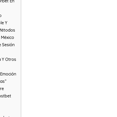
rbet En
o
le Y
 Métodos
 México
e Sesión
 Y Otros
 Emoción
vas”
re
ostbet