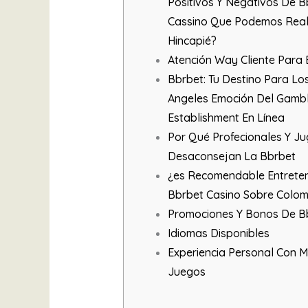
Positivos Y Negativos De B
Cassino Que Podemos Real
Hincapié?
Atención Way Cliente Para
Bbrbet: Tu Destino Para Lo
Angeles Emoción Del Gambl
Establishment En Línea
Por Qué Profecionales Y J
Desaconsejan La Bbrbet
¿es Recomendable Entrete
Bbrbet Casino Sobre Colom
Promociones Y Bonos De B
Idiomas Disponibles
Experiencia Personal Con M
Juegos