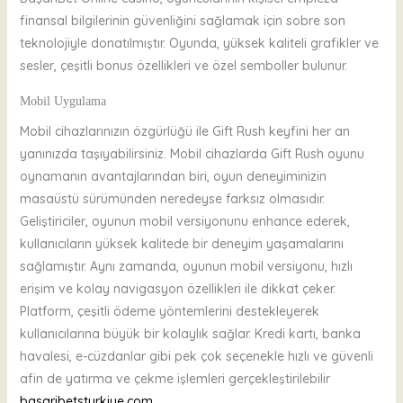
finansal bilgilerinin güvenliğini sağlamak için sobre son
teknolojiyle donatılmıştır. Oyunda, yüksek kaliteli grafikler ve
sesler, çeşitli bonus özellikleri ve özel semboller bulunur.
Mobil Uygulama
Mobil cihazlarınızın özgürlüğü ile Gift Rush keyfini her an
yanınızda taşıyabilirsiniz. Mobil cihazlarda Gift Rush oyunu
oynamanın avantajlarından biri, oyun deneyiminizin
masaüstü sürümünden neredeyse farksız olmasıdır.
Geliştiriciler, oyunun mobil versiyonunu enhance ederek,
kullanıcıların yüksek kalitede bir deneyim yaşamalarını
sağlamıştır. Aynı zamanda, oyunun mobil versiyonu, hızlı
erişim ve kolay navigasyon özellikleri ile dikkat çeker.
Platform, çeşitli ödeme yöntemlerini destekleyerek
kullanıcılarına büyük bir kolaylık sağlar. Kredi kartı, banka
havalesi, e-cüzdanlar gibi pek çok seçenekle hızlı ve güvenli
afin de yatırma ve çekme işlemleri gerçekleştirilebilir
basaribetsturkiye.com
.