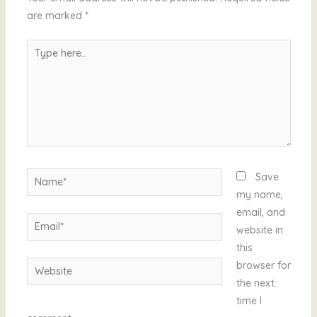
are marked
*
Type
here..
Name*
Save
my name,
email, and
Email*
website in
this
Website
browser for
the next
time I