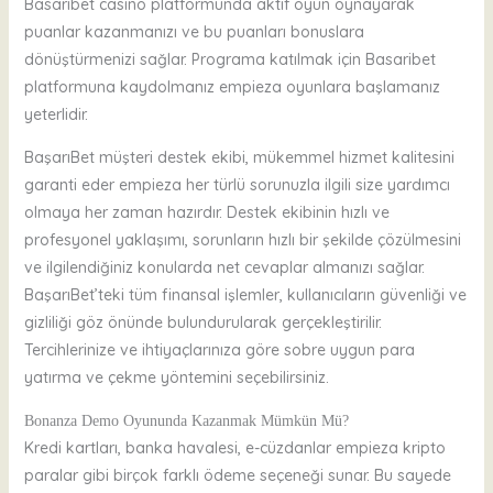
Basaribet casino platformunda aktif oyun oynayarak
puanlar kazanmanızı ve bu puanları bonuslara
dönüştürmenizi sağlar. Programa katılmak için Basaribet
platformuna kaydolmanız empieza oyunlara başlamanız
yeterlidir.
BaşarıBet müşteri destek ekibi, mükemmel hizmet kalitesini
garanti eder empieza her türlü sorunuzla ilgili size yardımcı
olmaya her zaman hazırdır. Destek ekibinin hızlı ve
profesyonel yaklaşımı, sorunların hızlı bir şekilde çözülmesini
ve ilgilendiğiniz konularda net cevaplar almanızı sağlar.
BaşarıBet’teki tüm finansal işlemler, kullanıcıların güvenliği ve
gizliliği göz önünde bulundurularak gerçekleştirilir.
Tercihlerinize ve ihtiyaçlarınıza göre sobre uygun para
yatırma ve çekme yöntemini seçebilirsiniz.
Bonanza Demo Oyununda Kazanmak Mümkün Mü?
Kredi kartları, banka havalesi, e-cüzdanlar empieza kripto
paralar gibi birçok farklı ödeme seçeneği sunar. Bu sayede