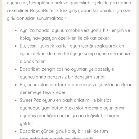
oyuncular, hesaplarına hızlı ve güvenilir bir şekilde pra yatırıp
çekebilirler. BaşarıBet’e ilk kez giriş yapan kullanıcılar için özel
giriş bonusları sunulmaktadır.
Aynı zamanda, oyunun mobil versiyonu, hızlı erişim ve
kolay navigasyon özellikleri ile dikkat çeker.
Bu, çeşitli yüksek kaliteli oyun içeriği sağlayarak en
ilginç mekaniklere ve hikâyeye sahip oyunu seçmenize
olanak tanır.
Basaribet, zengin casino oyunları yelpazesiyle
oyuncularına benzersiz bir deneyim sunar.
Bu, oyuncuları platforma dönmeye ve şanslarını tekrar
denemeye teşvik eder.
Sweet Paz oyunu en basit anlatımı ile bir slot
oyunudur, yani bütün öteki slot machine oyunlarının
oynanış mantığına aykırı ya ag değişik bir biçimi
yoktur.
Basaribet güncel giriş kolay bir şekilde tüm