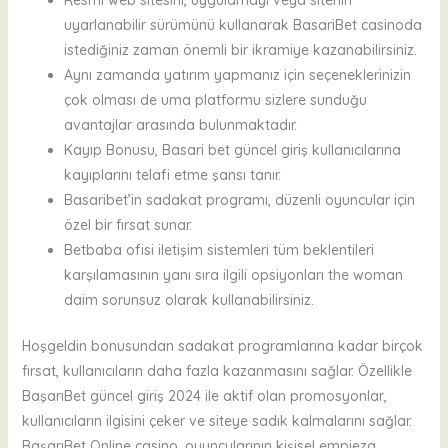
uyarlanabilir sürümünü kullanarak BasariBet casinoda
istediğiniz zaman önemli bir ikramiye kazanabilirsiniz.
Aynı zamanda yatırım yapmanız için seçeneklerinizin
çok olması de uma platformu sizlere sunduğu
avantajlar arasında bulunmaktadır.
Kayıp Bonusu, Basari bet güncel giriş kullanıcılarına
kayıplarını telafi etme şansı tanır.
Basaribet’in sadakat programı, düzenli oyuncular için
özel bir fırsat sunar.
Betbaba ofisi iletişim sistemleri tüm beklentileri
karşılamasının yanı sıra ilgili opsiyonları the woman
daim sorunsuz olarak kullanabilirsiniz.
Hoşgeldin bonusundan sadakat programlarına kadar birçok
fırsat, kullanıcıların daha fazla kazanmasını sağlar. Özellikle
BaşarıBet güncel giriş 2024 ile aktif olan promosyonlar,
kullanıcıların ilgisini çeker ve siteye sadık kalmalarını sağlar.
BaşarıBet Online casino, oyuncularının kişisel empieza