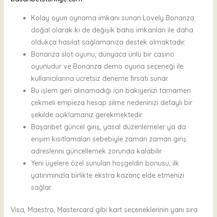
Kolay oyun oynama imkanı sunan Lovely Bonanza
doğal olarak ki de değişik bahis imkanları ile daha
oldukça hasılat sağlamanıza destek olmaktadır.
Bonanza slot oyunu, dünyaca ünlü bir casino
oyunudur ve Bonanza demo oyuna seçeneği ile
kullanıcılarına ücretsiz deneme fırsatı sunar.
Bu işlem geri alınamadığı için bakiyenizi tamamen
çekmeli empieza hesap silme nedeninizi detaylı bir
şekilde açıklamanız gerekmektedir.
Başarıbet güncel giriş, yasal düzenlemeler ya da
erişim kısıtlamaları sebebiyle zaman zaman giriş
adreslerini güncellemek zorunda kalabilir.
Yeni üyelere özel sunulan hoşgeldin bonusu, ilk
yatırımınızla birlikte ekstra kazanç elde etmenizi
sağlar.
Visa, Maestro, Mastercard gibi kart seçeneklerinin yanı sıra