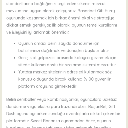
standartlarına bağlılığımızı teyit eden ülkenin mevcut
mevzuatına uygun olarak çalışıyoruz. Basaribet Gift Hurry
oyununda kazanmak için birkaç önemli akal ve stratejiye
dikkat etmek gerekiyor. İlk olarak, oyunun temel kurallarını
ve işleyişini iyi anlamak önemlidir.
Oyunun amacı, belirli sayıda döndürme için
bahislerinizi dağıtmak ve dönüşleri başlatmaktır.
Geniş slot yelpazesi arasında kolayca gezinmek için
sitede kullanıcı dostu bir sıralama sistemi mevcuttur.
Yurtdışı merkez sitelerinin adresleri kullanmak söz
konusu olduğunda birçok kullanıcı %100 güvenilir
platform arayışına girmektedir.
Belirli semboller veya kombinasyonlar, oyunculara ücretsiz
döndürme veya ekstra para kazandırabilir. BaşarıBet, Gift
Rush oyunu oynarken sunduğu avantajlarla dikkat çeken bir
platformdur. Sweet Bonanza oynamadan önce, oyunun
kurallarını ve ödeme tablosunu iyice anlamak önemlidir.