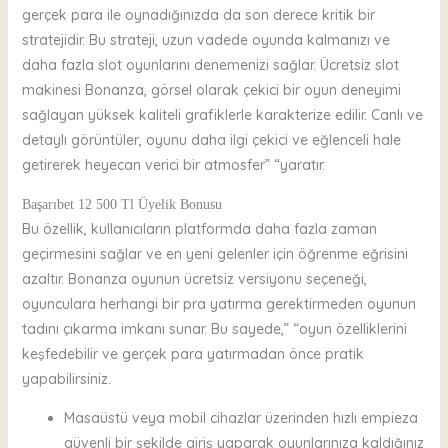
gerçek para ile oynadığınızda da son derece kritik bir
stratejidir. Bu strateji, uzun vadede oyunda kalmanızı ve
daha fazla slot oyunlarını denemenizi sağlar. Ücretsiz slot
makinesi Bonanza, görsel olarak çekici bir oyun deneyimi
sağlayan yüksek kaliteli grafiklerle karakterize edilir. Canlı ve
detaylı görüntüler, oyunu daha ilgi çekici ve eğlenceli hale
getirerek heyecan verici bir atmosfer” “yaratır.
Başarıbet 12 500 Tl Üyelik Bonusu
Bu özellik, kullanıcıların platformda daha fazla zaman
geçirmesini sağlar ve en yeni gelenler için öğrenme eğrisini
azaltır. Bonanza oyunun ücretsiz versiyonu seçeneği,
oyunculara herhangi bir pra yatırma gerektirmeden oyunun
tadını çıkarma imkanı sunar. Bu sayede,” “oyun özelliklerini
keşfedebilir ve gerçek para yatırmadan önce pratik
yapabilirsiniz.
Masaüstü veya mobil cihazlar üzerinden hızlı empieza
güvenli bir şekilde giriş yaparak oyunlarınıza kaldığınız