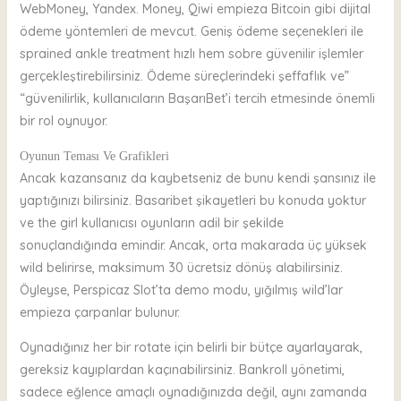
WebMoney, Yandex. Money, Qiwi empieza Bitcoin gibi dijital
ödeme yöntemleri de mevcut. Geniş ödeme seçenekleri ile
sprained ankle treatment hızlı hem sobre güvenilir işlemler
gerçekleştirebilirsiniz. Ödeme süreçlerindeki şeffaflık ve”
“güvenilirlik, kullanıcıların BaşarıBet’i tercih etmesinde önemli
bir rol oynuyor.
Oyunun Teması Ve Grafikleri
Ancak kazansanız da kaybetseniz de bunu kendi şansınız ile
yaptığınızı bilirsiniz. Basaribet şikayetleri bu konuda yoktur
ve the girl kullanıcısı oyunların adil bir şekilde
sonuçlandığında emindir. Ancak, orta makarada üç yüksek
wild belirirse, maksimum 30 ücretsiz dönüş alabilirsiniz.
Öyleyse, Perspicaz Slot’ta demo modu, yığılmış wild’lar
empieza çarpanlar bulunur.
Oynadığınız her bir rotate için belirli bir bütçe ayarlayarak,
gereksiz kayıplardan kaçınabilirsiniz. Bankroll yönetimi,
sadece eğlence amaçlı oynadığınızda değil, aynı zamanda