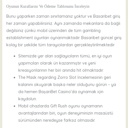
Oyunun Kurallarını Ve Ödeme Tablosunu İnceleyin
Bunu yaparken zaman sınırlamanız yoktur ve Basaribet giriş
her zaman yapabilirsiniz. Aynı zamanda mekanlara da bağlı
değilsiniz çünkü mobil üzerinden de tüm gambling
establishment oyunları oynanmaktadır. Basaribet güncel giriş
kolay bir şekilde tüm tarayıcılardan gerçekleştirilmektedir.
Sitemizde yer alan sağlayıcıların tümü, en iyi oyun
yapımcıları olarak ün kazanmıştır ve yeni
kreasyonlarının her biri anında hit olmaktadır.
The Mask regarding Zorro Slot İncelemesinin geri
kalanını okuyarak başka neler olduğunu görün – ya
da hemen BaşarıBet Casino’da oynamak için
kaydolun.
Mobil cihazlarda Gift Rush oyunu oynamanın
avantajlarından biri, oyun deneyiminizin masaüstü
sürümünden neredeyse farksız olmasıdır.