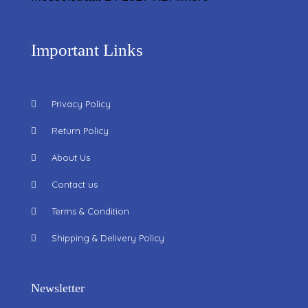
Important Links
Privacy Policy
Return Policy
About Us
Contact us
Terms & Condition
Shipping & Delivery Policy
Newsletter