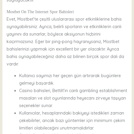
sağlayacaktır.
Mostbet On The Internet Spor Bahisleri
Evet, Mostbet’te çeşitli uluslararası spor etkinliklerine bahis
oynayabilirsiniz. Ayrıca, belirli sporların ve etkinliklerin canlı
yayınını da sunarlar, böylece aksiyonun hiçbirini
kaçırmazsınız. Eğer bir ping-pong hayranıysanız, Mostbet
bahislerinizi yapmak için excellent bir yer olacaktır. Ayrıca
bahis oynayabileceğiniz daha az bilinen birçok spor dalı da
vardır.
Kullanıcı sayımızı her geçen gün artırarak bugünlere
gelmeyi başardık.
Casino bahisleri, Bettilt’in canlı gambling establishment
masaları ve slot oyunlarında heyecanı zirveye taşıyan
seçenekler sunar.
Kullanıcılar, hesaplarındaki bakiyeyi istedikleri zaman
çekebilirler, ancak bazı yöntemler için minimum çekim
limitleri olabileceğini unutmamalıdırlar.