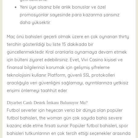
Yeni üye olsanız bile anlık bonuslar ve özel
promosyonlar sayesinde para kazanma şansınız
daha yüksektir.
Maç önü bahisleri geçerli olmak üzere en çok oynanan thirty
tercihin gösterildiği bu liste 15 dakikada bir
güncellenmektedir. Kral oranlarla oynamaya devam etmek
için bülteni ziyaret edebilirsiniz. Evet, Vivi Casino kişisel ve
finansal bilgilerinizi korumak için gelişmiş şifreleme
teknolojisini kullanır. Platform, güvenli SSL protokolleri
aracılığıyla veri güvenliğini sağlamayı, ayrıntılarınıza yetkisiz
erişimi önlemeyi taahhüt eder.
Diyarbet Canlı Destek İmkanı Bulunuyor Mu?
Futbol severler için heyecan verici bir dünya olan popüler
futbol bahisleri, the woman gün çok sayıda bahis severe
kazanç elde etme fırsatı sunar. Popüler futbol bahisleri, spor
bahisleri tutkunlarının en çok tercih ettiği seçenekler arasında