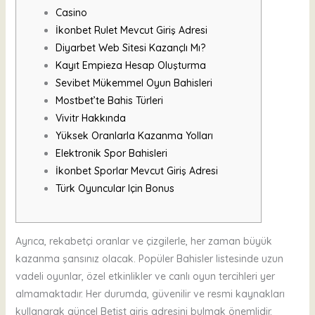
Casino
İkonbet Rulet Mevcut Giriş Adresi
Diyarbet Web Sitesi Kazançlı Mı?
Kayıt Empieza Hesap Oluşturma
Sevibet Mükemmel Oyun Bahisleri
Mostbet’te Bahis Türleri
Vivitr Hakkında
Yüksek Oranlarla Kazanma Yolları
Elektronik Spor Bahisleri
İkonbet Sporlar Mevcut Giriş Adresi
Türk Oyuncular Için Bonus
Ayrıca, rekabetçi oranlar ve çizgilerle, her zaman büyük
kazanma şansınız olacak. Popüler Bahisler listesinde uzun
vadeli oyunlar, özel etkinlikler ve canlı oyun tercihleri yer
almamaktadır. Her durumda, güvenilir ve resmi kaynakları
kullanarak güncel Betist giriş adresini bulmak önemlidir.