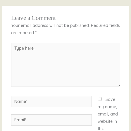
Leave a Comment
Your email address will not be published.
Required fields
are marked
*
Type
here..
Name*
Save
my name,
email, and
Email*
website in
this