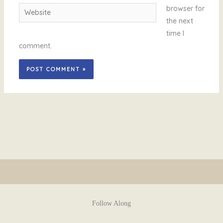
Website
browser for
the next
time I
comment.
Follow Along