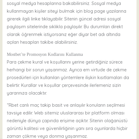
sosyal medya hesaplarına bakabilirsiniz. Sosyal medya
kullanmayan kişiler siteyi bulmak için blog page yazılarına
girerek ilgili linke tıklayabilir. Sitenin güncel adresi sosyal
paylaşım sitelerinde sıklıkla paylaşılır. Bu durumları direkt
olarak öğrenmek istiyorsanız eğer diyar bet adı altında
açılan hesapları takibe alabilirsiniz.
Mostbet’te Promosyon Kodlarını Kullanma
Para çekme kural ve koşullarını yerine getirdiğiniz sürece
herhangi bir sorun yaşanmaz. Ayrıca em virtude de çekme
prosedürleri için kullanılan yöntemlere ilişkin kısıtlamaları da
belirtir. Kurallar ve koşullar çerçevesinde ilerlemeniz sizin
yararınıza olacaktır.
“Rbet canlı maç takip basit ve anlaşılır konuların seçilmesi
tavsiye edilir. Web sitemiz uluslararası bir platform olması
nedeniyle dünya çapında erişime açıktır. Sitenin olağanüstü
görüntü kalitesi ve güvenilirliğinin yanı sıra oyunlarda hiçbir
zaman çökme veya donma yaşanmaz.