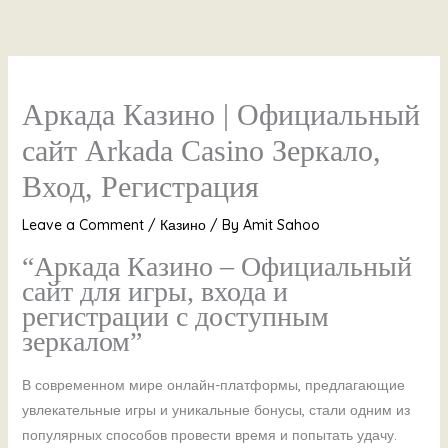
Skip
to
content
Аркада Казино | Официальный
сайт Arkada Casino Зеркало,
Вход, Регистрация
Leave a Comment
/
Казино
/ By
Amit Sahoo
“Аркада Казино – Официальный
сайт для игры, входа и
регистрации с доступным
зеркалом”
В современном мире онлайн-платформы, предлагающие
увлекательные игры и уникальные бонусы, стали одним из
популярных способов провести время и попытать удачу.