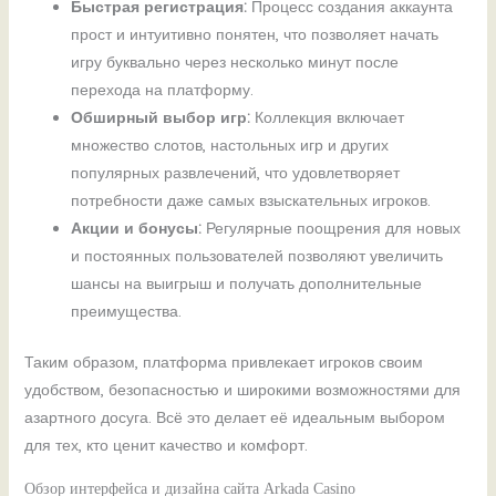
Быстрая регистрация:
Процесс создания аккаунта
прост и интуитивно понятен, что позволяет начать
игру буквально через несколько минут после
перехода на платформу.
Обширный выбор игр:
Коллекция включает
множество слотов, настольных игр и других
популярных развлечений, что удовлетворяет
потребности даже самых взыскательных игроков.
Акции и бонусы:
Регулярные поощрения для новых
и постоянных пользователей позволяют увеличить
шансы на выигрыш и получать дополнительные
преимущества.
Таким образом, платформа привлекает игроков своим
удобством, безопасностью и широкими возможностями для
азартного досуга. Всё это делает её идеальным выбором
для тех, кто ценит качество и комфорт.
Обзор интерфейса и дизайна сайта Arkada Casino