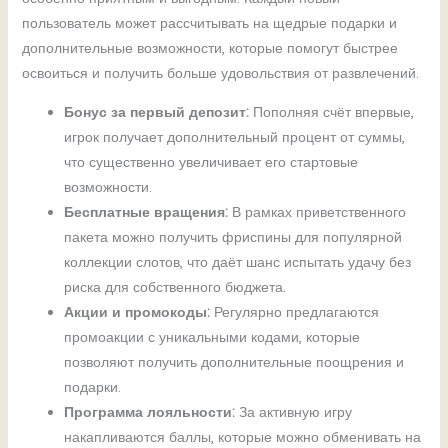
пользователь может рассчитывать на щедрые подарки и
дополнительные возможности, которые помогут быстрее
освоиться и получить больше удовольствия от развлечений.
Бонус за первый депозит:
Пополняя счёт впервые,
игрок получает дополнительный процент от суммы,
что существенно увеличивает его стартовые
возможности.
Бесплатные вращения:
В рамках приветственного
пакета можно получить фриспины для популярной
коллекции слотов, что даёт шанс испытать удачу без
риска для собственного бюджета.
Акции и промокоды:
Регулярно предлагаются
промоакции с уникальными кодами, которые
позволяют получить дополнительные поощрения и
подарки.
Программа лояльности:
За активную игру
накапливаются баллы, которые можно обменивать на