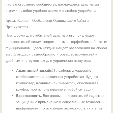
частью огромного сообщества, наслаждаясь азартными
играми в любое удобное время и с любого устройства.
Аркада Казино – Особенности Официального Сайта и
Преимущества
Платформа для любителей азартных игр привлекает
пользователей своим современным интерфейсом и богатым
функционалом. Здесь каждый найдёт развлечения на любой
вкус благодаря разнообразию игровых возможностей и
удобным инструментам для управления аккаунтом.
Адаптивный дизайн:
Платформа корректно
отображается на различных устройствах, будь то
компьютер, планшет или смартфон, обеспечивая
комфортное использование в любой ситуации.
Безопасность:
Все данные пользователей надёжно
защищены с применением современных технологий
шифрования, что исключает возможность их утечки.