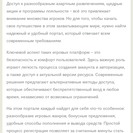
Доступ к разнообразным азартным развлечениям, щедрые
акции и программы лояльности – всё это привлекает
внимание множества игроков. Но для того, чтобы начать
свое путешествие в этом захватывающем мире, нужно найти
надежный и удобный портал, который отвечает всем
современным требованиям.
Ключевой аспект таких игровых платформ – это
безопасность и комфорт пользователей. Здесь важную роль
играют легкость процесса создания аккаунта и авторизации,
а также доступ к актуальной версии ресурса. Современные
решения предлагают альтернативные методы доступа,
которые обеспечивают беспрепятственный вход в любое
время, независимо от возможных ограничений.
На этом портале каждый найдет для себя что-то особенное:
разнообразие игровых жанров, бонусные предложения,
удобные способы пополнения и вывода средств. Простой
процесс регистрации позволяет за считанные минуты стать