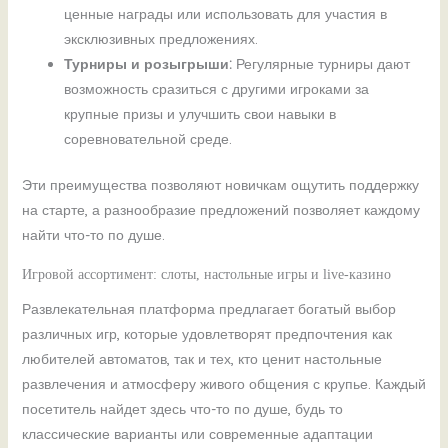
ценные награды или использовать для участия в
эксклюзивных предложениях.
Турниры и розыгрыши:
Регулярные турниры дают
возможность сразиться с другими игроками за
крупные призы и улучшить свои навыки в
соревновательной среде.
Эти преимущества позволяют новичкам ощутить поддержку
на старте, а разнообразие предложений позволяет каждому
найти что-то по душе.
Игровой ассортимент: слоты, настольные игры и live-казино
Развлекательная платформа предлагает богатый выбор
различных игр, которые удовлетворят предпочтения как
любителей автоматов, так и тех, кто ценит настольные
развлечения и атмосферу живого общения с крупье. Каждый
посетитель найдет здесь что-то по душе, будь то
классические варианты или современные адаптации