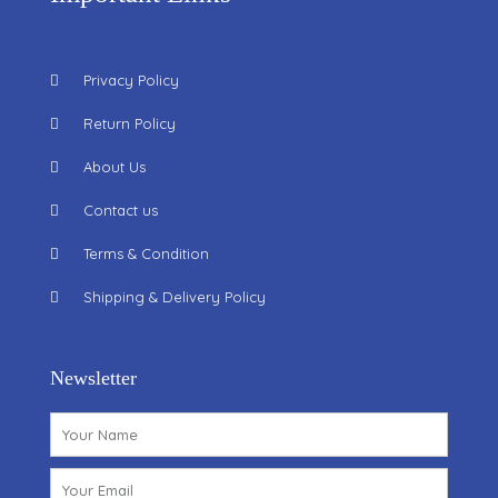
Privacy Policy
Return Policy
About Us
Contact us
Terms & Condition
Shipping & Delivery Policy
Newsletter
Name
Email