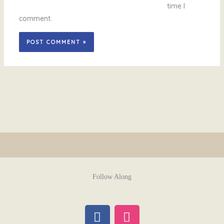
time I
comment.
Follow Along
F
I
a
n