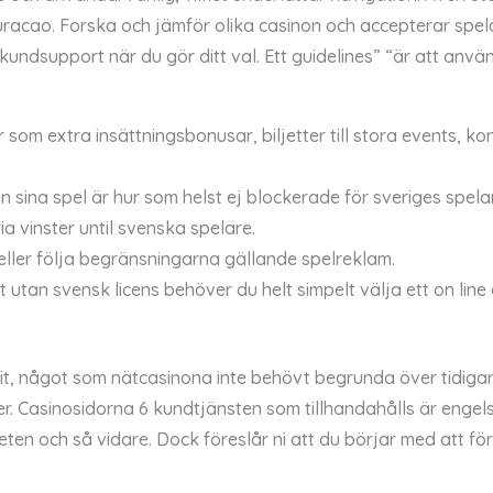
uracao. Forska och jämför olika casinon och accepterar spela
kundsupport när du gör ditt val. Ett guidelines” “är att använ
 som extra insättningsbonusar, biljetter till stora events, k
 sina spel är hur som helst ej blockerade för sveriges spela
a vinster until svenska spelare.
eller följa begränsningarna gällande spelreklam.
tt utan svensk licens behöver du helt simpelt välja ett on lin
it, något som nätcasinona inte behövt begrunda över tidigar
r. Casinosidorna 6 kundtjänsten som tillhandahålls är engels
ten och så vidare. Dock föreslår ni att du börjar med att fö