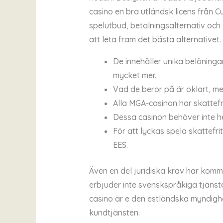
casino en bra utländsk licens från C
spelutbud, betalningsalternativ och 
att leta fram det bästa alternativet.
De innehåller unika belöningar
mycket mer.
Vad de beror på är oklart, men
Alla MGA-casinon har skattefri
Dessa casinon behöver inte h
För att lyckas spela skattefri
EES.
Även en del juridiska krav har komm
erbjuder inte svenskspråkiga tjänste
casino är e den estländska myndighe
kundtjänsten.