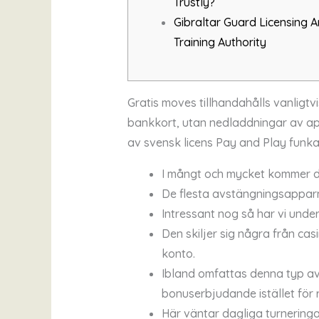
Trustly?
Gibraltar Guard Licensing 
Training Authority
Gratis moves tillhandahålls vanligtvi
bankkort, utan nedladdningar av ap
av svensk licens Pay and Play funka
I mångt och mycket kommer du
De flesta avstängningsapparna
Intressant nog så har vi under
Den skiljer sig några från ca
konto.
Ibland omfattas denna typ av
bonuserbjudande istället för 
Här väntar dagliga turneringa