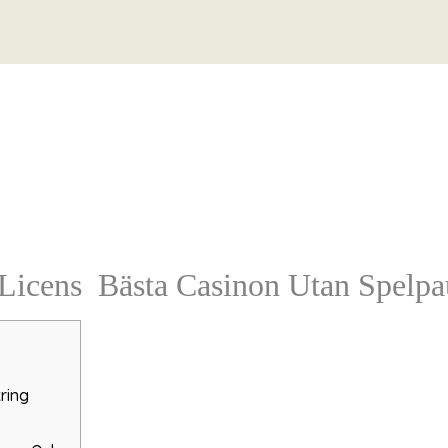
Licens ️ Bästa Casinon Utan Spelpa
ring