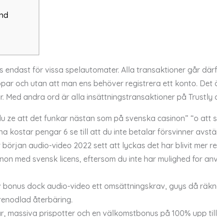
And
s endast för vissa spelautomater. Alla transaktioner går därf
par och utan att man ens behöver registrera ett konto. Det
r. Med andra ord är alla insättningstransaktioner på Trustly
 ze att det funkar nästan som på svenska casinon” “o att s
 kostar pengar 6 se till att du inte betalar försvinner avst
 början audio-video 2022 sett att lyckas det har blivit mer r
sinon med svensk licens, eftersom du inte har mulighed for a
 bonus dock audio-video ett omsättningskrav, guys då räkna
renodlad återbäring.
r, massiva prispotter och en välkomstbonus på 100% upp till 