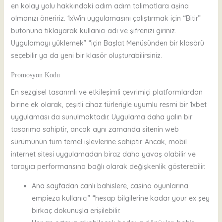
en kolay yolu hakkındaki adım adım talimatlara aşina
olmanızı öneririz. 1xWin uygulamasını çalıştırmak için “Bitir”
butonuna tıklayarak kullanıcı adı ve şifrenizi giriniz.
Uygulamayı yüklemek” “için Başlat Menüsünden bir klasörü
seçebilir ya da yeni bir klasör oluşturabilirsiniz.
Promosyon Kodu
En sezgisel tasarımlı ve etkileşimli çevrimiçi platformlardan
birine ek olarak, çeşitli cihaz türleriyle uyumlu resmi bir 1xbet
uygulaması da sunulmaktadır. Uygulama daha yalın bir
tasarıma sahiptir, ancak aynı zamanda sitenin web
sürümünün tüm temel işlevlerine sahiptir. Ancak, mobil
internet sitesi uygulamadan biraz daha yavaş olabilir ve
tarayıcı performansına bağlı olarak değişkenlik gösterebilir.
Ana sayfadan canlı bahislere, casino oyunlarına
empieza kullanıcı” “hesap bilgilerine kadar your ex şey
birkaç dokunuşla erişilebilir.