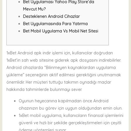
Bet Uygulaması Yahoo Play Store’da
Mevcut Mu?
Desteklenen Android Cihazlar
Bet Uygulamasında Para Yatırma
Bet Mobil Uygulama Vs Mobil Net Sitesi
1xBet Android apk indir işlemi için, kullanıcılar doğrudan
1xBet’in sah web sitesine giderek apk dosyasını indirebilirler.
Android cihazlarda “Bilinmeyen kaynaklardan uygulama
yükleme” seçeneğinin aktif edilmesi gerektiğini unutmamak
önemlidir. Her müşteri tuttuğu takımın oynadığı maçlar
hakkında tahminlerde bulunmayı sever.
Oyunun heyecanına kapılmadan önce Android
cihazınızın bu görev için uygun olduğundan emin olun.
1xBet mobil uygulama, kullanıcıların finansal işlemlerini
güvenli ve hızlı bir şekilde gerçekleştirmeleri için çeşitli
ödeme yöntemleri sunar.