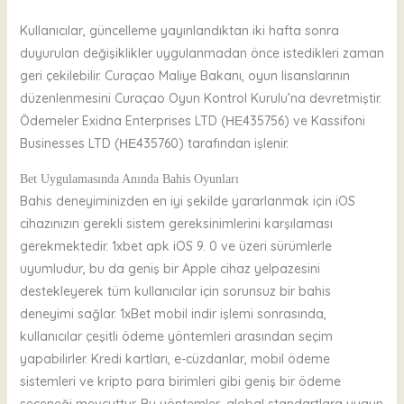
Kullanıcılar, güncelleme yayınlandıktan iki hafta sonra
duyurulan değişiklikler uygulanmadan önce istedikleri zaman
geri çekilebilir. Curaçao Maliye Bakanı, oyun lisanslarının
düzenlenmesini Curaçao Oyun Kontrol Kurulu’na devretmiştir.
Ödemeler Exidna Enterprises LTD (НЕ435756) ve Kassifoni
Businesses LTD (НЕ435760) tarafından işlenir.
Bet Uygulamasında Anında Bahis Oyunları
Bahis deneyiminizden en iyi şekilde yararlanmak için iOS
cihazınızın gerekli sistem gereksinimlerini karşılaması
gerekmektedir. 1xbet apk iOS 9. 0 ve üzeri sürümlerle
uyumludur, bu da geniş bir Apple cihaz yelpazesini
destekleyerek tüm kullanıcılar için sorunsuz bir bahis
deneyimi sağlar. 1xBet mobil indir işlemi sonrasında,
kullanıcılar çeşitli ödeme yöntemleri arasından seçim
yapabilirler. Kredi kartları, e-cüzdanlar, mobil ödeme
sistemleri ve kripto para birimleri gibi geniş bir ödeme