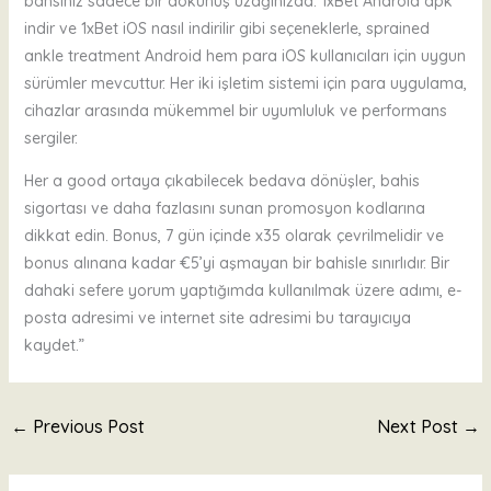
bahsiniz sadece bir dokunuş uzağınızda. 1xBet Android apk
indir ve 1xBet iOS nasıl indirilir gibi seçeneklerle, sprained
ankle treatment Android hem para iOS kullanıcıları için uygun
sürümler mevcuttur. Her iki işletim sistemi için para uygulama,
cihazlar arasında mükemmel bir uyumluluk ve performans
sergiler.
Her a good ortaya çıkabilecek bedava dönüşler, bahis
sigortası ve daha fazlasını sunan promosyon kodlarına
dikkat edin. Bonus, 7 gün içinde x35 olarak çevrilmelidir ve
bonus alınana kadar €5’yi aşmayan bir bahisle sınırlıdır. Bir
dahaki sefere yorum yaptığımda kullanılmak üzere adımı, e-
posta adresimi ve internet site adresimi bu tarayıcıya
kaydet.”
←
Previous Post
Next Post
→