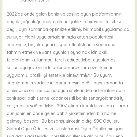
2022’de önde gelen bahis ve casino oyun platformlarının
büyük çoğunluğu müşterilerine yalnızca bir website sitesi
değil, aynı zamanda optimize edilmiş bir mobil uygulama da
sunuyor. Mobil uygulamaların hızla artan popülaritesi
nedeniyle, birçok oyuncu, spor etkinliklerinin sonucunu
tahmin etmek ve şans oyunları oynamak için akıllı
telefonlarını kullanmayı tercih ediyor. 1xbet uygulaması,
kullanıcıyı göz önünde bulundurarak tüm özelliklerini
uygulamış, pratikliği estetikle birleştirmiştir. Bu uyum,
uygulamanın sadece iyi görünmesini değil, aynı zamanda
dinlendirici on line casino oyun sitelerinden adrenaline dolu
canlı spor bahislerine kadar çeşitli bahis senaryolarında iyi
çalışmasını sağlar. 1xBet, 2007 yılında kuruldu ve son yıllarda
dünyanın en önde gelen bahis şirketlerinden biri haline
gelmeyi başardı. Bu başarısı, şirketin aldığı SBC Ödülleri,
Global Oyun Ödülleri ve Uluslararası Oyun Ödüllerinin yanı
sıra aday gösterildiği prestijli ödüller ve aldığı bu ödüllerin