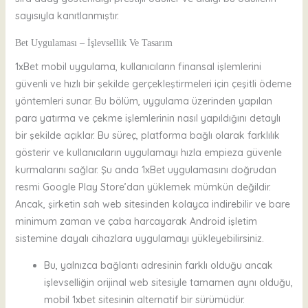
sayısıyla kanıtlanmıştır.
Bet Uygulaması – İşlevsellik Ve Tasarım
1xBet mobil uygulama, kullanıcıların finansal işlemlerini
güvenli ve hızlı bir şekilde gerçekleştirmeleri için çeşitli ödeme
yöntemleri sunar. Bu bölüm, uygulama üzerinden yapılan
para yatırma ve çekme işlemlerinin nasıl yapıldığını detaylı
bir şekilde açıklar. Bu süreç, platforma bağlı olarak farklılık
gösterir ve kullanıcıların uygulamayı hızla empieza güvenle
kurmalarını sağlar. Şu anda 1xBet uygulamasını doğrudan
resmi Google Play Store’dan yüklemek mümkün değildir.
Ancak, şirketin sah web sitesinden kolayca indirebilir ve bare
minimum zaman ve çaba harcayarak Android işletim
sistemine dayalı cihazlara uygulamayı yükleyebilirsiniz.
Bu, yalnızca bağlantı adresinin farklı olduğu ancak
işlevselliğin orijinal web sitesiyle tamamen aynı olduğu,
mobil 1xbet sitesinin alternatif bir sürümüdür.