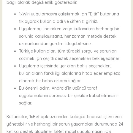
bağlı olarak değişkenlik gösterebilir.
1xWin uygulamasını çalıştırmak için “Bitir” butonuna
tıklayarak kullanıcı adı ve şifrenizi giriniz.
Uygulamayı indirirken veya kullanırken herhangi bir
sorunla karşılaşırsanız, her zaman metode destek
uzmanlarından yardım isteyebilirsiniz.
Türkiye kullanıcıları, tüm türdeki sorgu ve sorunları
çözmek için çeşitli destek seçenekleri bekleyebilirler.
Uygulama içerisinde yer alan bahis seçenekleri,
kullanıcıların farklı ilgi alanlarına hitap eder empieza
dinamik bir bahis ortamı sağlar.
Bu önemli adım, Android’in üçüncü taraf
uygulamalarını sorunsuz bir şekilde kabul etmesini
sağlar.
Kullanıcılar, 1xBet apk üzerinden kolayca finansal işlemlerini
yönetebilir ve herhangi bir sorun yaşamaları durumunda 24
ketika destek alabilirler. 1xBet mobil uygulamasını iOS