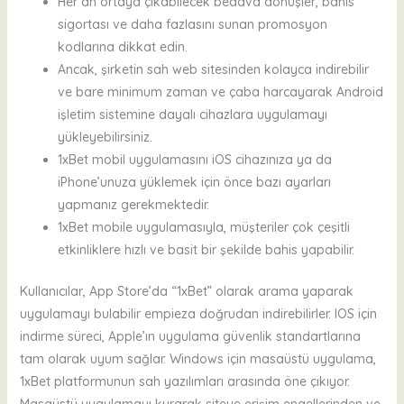
Her an ortaya çıkabilecek bedava dönüşler, bahis
sigortası ve daha fazlasını sunan promosyon
kodlarına dikkat edin.
Ancak, şirketin sah web sitesinden kolayca indirebilir
ve bare minimum zaman ve çaba harcayarak Android
işletim sistemine dayalı cihazlara uygulamayı
yükleyebilirsiniz.
1xBet mobil uygulamasını iOS cihazınıza ya da
iPhone’unuza yüklemek için önce bazı ayarları
yapmanız gerekmektedir.
1xBet mobile uygulamasıyla, müşteriler çok çeşitli
etkinliklere hızlı ve basit bir şekilde bahis yapabilir.
Kullanıcılar, App Store’da “1xBet” olarak arama yaparak
uygulamayı bulabilir empieza doğrudan indirebilirler. IOS için
indirme süreci, Apple’ın uygulama güvenlik standartlarına
tam olarak uyum sağlar. Windows için masaüstü uygulama,
1xBet platformunun sah yazılımları arasında öne çıkıyor.