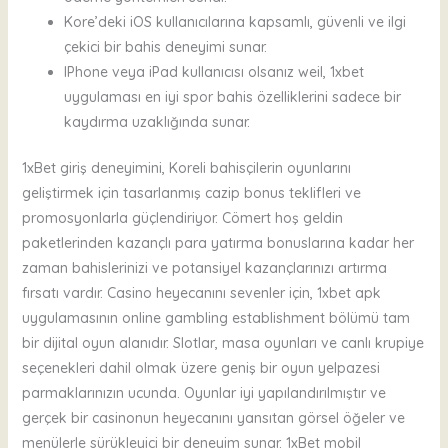
Kore’deki iOS kullanıcılarına kapsamlı, güvenli ve ilgi
çekici bir bahis deneyimi sunar.
IPhone veya iPad kullanıcısı olsanız weil, 1xbet
uygulaması en iyi spor bahis özelliklerini sadece bir
kaydırma uzaklığında sunar.
1xBet giriş deneyimini, Koreli bahisçilerin oyunlarını
geliştirmek için tasarlanmış cazip bonus teklifleri ve
promosyonlarla güçlendiriyor. Cömert hoş geldin
paketlerinden kazançlı para yatırma bonuslarına kadar her
zaman bahislerinizi ve potansiyel kazançlarınızı artırma
fırsatı vardır. Casino heyecanını sevenler için, 1xbet apk
uygulamasının online gambling establishment bölümü tam
bir dijital oyun alanıdır. Slotlar, masa oyunları ve canlı krupiye
seçenekleri dahil olmak üzere geniş bir oyun yelpazesi
parmaklarınızın ucunda. Oyunlar iyi yapılandırılmıştır ve
gerçek bir casinonun heyecanını yansıtan görsel öğeler ve
menülerle sürükleyici bir deneyim sunar. 1xBet mobil