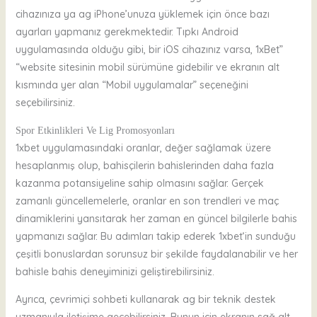
cihazınıza ya ag iPhone’unuza yüklemek için önce bazı
ayarları yapmanız gerekmektedir. Tıpkı Android
uygulamasında olduğu gibi, bir iOS cihazınız varsa, 1xBet”
“website sitesinin mobil sürümüne gidebilir ve ekranın alt
kısmında yer alan “Mobil uygulamalar” seçeneğini
seçebilirsiniz.
Spor Etkinlikleri Ve Lig Promosyonları
1xbet uygulamasındaki oranlar, değer sağlamak üzere
hesaplanmış olup, bahisçilerin bahislerinden daha fazla
kazanma potansiyeline sahip olmasını sağlar. Gerçek
zamanlı güncellemelerle, oranlar en son trendleri ve maç
dinamiklerini yansıtarak her zaman en güncel bilgilerle bahis
yapmanızı sağlar. Bu adımları takip ederek 1xbet‘in sunduğu
çeşitli bonuslardan sorunsuz bir şekilde faydalanabilir ve her
bahisle bahis deneyiminizi geliştirebilirsiniz.
Ayrıca, çevrimiçi sohbeti kullanarak ag bir teknik destek