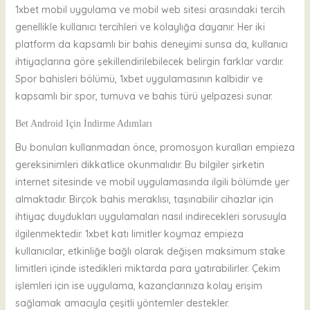
1xbet mobil uygulama ve mobil web sitesi arasındaki tercih
genellikle kullanıcı tercihleri ve kolaylığa dayanır. Her iki
platform da kapsamlı bir bahis deneyimi sunsa da, kullanıcı
ihtiyaçlarına göre şekillendirilebilecek belirgin farklar vardır.
Spor bahisleri bölümü, 1xbet uygulamasının kalbidir ve
kapsamlı bir spor, turnuva ve bahis türü yelpazesi sunar.
Bet Android Için İndirme Adımları
Bu bonuları kullanmadan önce, promosyon kuralları empieza
gereksinimleri dikkatlice okunmalıdır. Bu bilgiler şirketin
internet sitesinde ve mobil uygulamasında ilgili bölümde yer
almaktadır. Birçok bahis meraklısı, taşınabilir cihazlar için
ihtiyaç duydukları uygulamaları nasıl indirecekleri sorusuyla
ilgilenmektedir. 1xbet katı limitler koymaz empieza
kullanıcılar, etkinliğe bağlı olarak değişen maksimum stake
limitleri içinde istedikleri miktarda para yatırabilirler. Çekim
işlemleri için ise uygulama, kazançlarınıza kolay erişim
sağlamak amacıyla çeşitli yöntemler destekler.