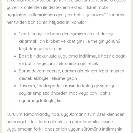
seçeneği mevcuttur. Bu yöntemler, global standartlara uygun
güvenlik önlemleri ile desteklenmektedir. 1xBet mobil
uygulama, kullanıcılarına geniş bir bahis yelpazesi” “sunarak
her türden bahisçinin ihtiyaçlarını karşılar.
1xbet türkiye ile bahis deneyiminizi en üst düzeye
çıkarmak için birxbet ve xbet giriş ile the girl yönünü
keşfetmeye hazır olun.
Basit bir dokunuşla uygulama indirilmeye hazır olacak
ve bahis heyecanını ekranınıza getirecektir.
Sorun devam ederse, yardım almak için 1xbet müşteri
destek ekibiyle iletişime geçin.
Tasarım, farklı sporlar arasında kolay gezinmeyi
sağlar empieza önceden maç veya canlı bahis
oynamayı kolaylaştırır.
Kurulum tamamlandığında, uygulamanın tüm özelliklerinden
herhangi bir kısıtlama olmaksızın yararlanabileceksiniz.
Uygulamanın farklı cihazlar için uygun sürümünü indirmenin