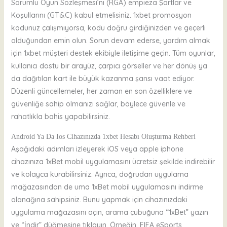
Sorumlu Oyun Sözleşmesi’ni (RGA) empieza Şartlar ve
Koşullarını (GT&C) kabul etmelisiniz. 1xbet promosyon
kodunuz çalışmıyorsa, kodu doğru girdiğinizden ve geçerli
olduğundan emin olun. Sorun devam ederse, yardım almak
için 1xbet müşteri destek ekibiyle iletişime geçin. Tüm oyunlar,
kullanıcı dostu bir arayüz, çarpıcı görseller ve her dönüş ya
da dağıtılan kart ile büyük kazanma şansı vaat ediyor.
Düzenli güncellemeler, her zaman en son özelliklere ve
güvenliğe sahip olmanızı sağlar, böylece güvenle ve
rahatlıkla bahis yapabilirsiniz.
Android Ya Da Ios Cihazınızda 1xbet Hesabı Oluşturma Rehberi
Aşağıdaki adımları izleyerek iOS veya apple iphone
cihazınıza 1xBet mobil uygulamasını ücretsiz şekilde indirebilir
ve kolayca kurabilirsiniz. Ayrıca, doğrudan uygulama
mağazasından de uma 1xBet mobil uygulamasını indirme
olanağına sahipsiniz. Bunu yapmak için cihazınızdaki
uygulama mağazasını açın, arama çubuğuna “1xBet” yazın
ve “İndir” düğmesine tıklayın. Örneğin, FIFA eSports